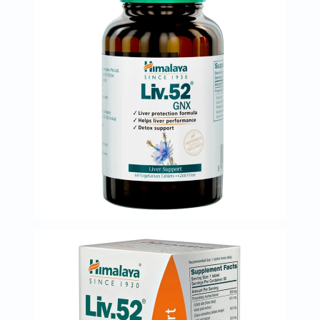
البروستاتا
الفيتامينات
مالتي
فيتامين
فيتامين
أ
فيتامين
ب
فيتامين
ج
فيتامين
د
فيتامين
هـ
المعادن
المغنيسيوم
الحديد