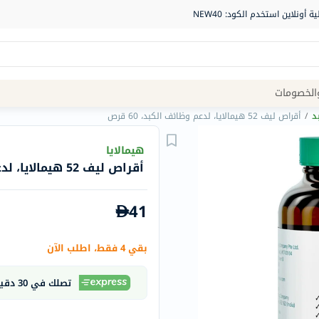
Site
الخصومات
Navigation
د
/
أقراص ليف 52 هيمالايا، لدعم وظائف الكبد، 60 قرص
الصيدلية
هيمالايا
أقراص ليف 52 هيمالايا، لدعم وظائف الكبد، 60 قرص
الماركات
NDL
41
Humantara
carroten
بقي 4 فقط، اطلب الآن
betadine
La
تصلك في 30 دقيقة
Roche
Posay