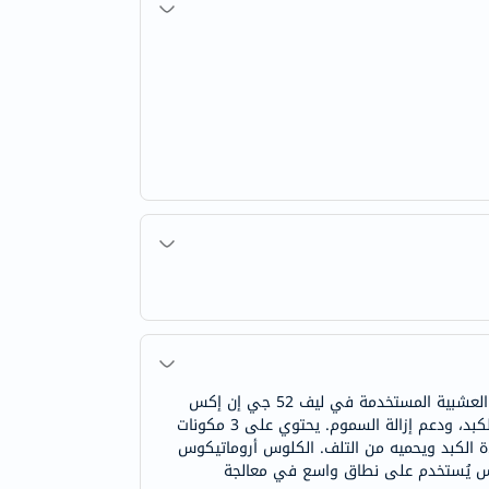
هيمالايا ليف 52 جي إن إكس أقراص هو تركيبة لحماية الكبد، يدعم الوظيفة المثالية للكبد وينظم إنزيمات الكبد. المستخلصات العشبية المستخدمة في ليف 52 جي إن إكس
معروفة بخصائصها مثل تحسين التمثيل الغذائي، الحماية من أضرار الجذور الحرة (كمضاد للأكسدة)، المساعدة في تجديد خلايا الكبد، ودعم إزالة السموم. يحتوي على 3 مكونات
فاءة الكبد ويحميه من التلف. الكلوس أروماتيكوس
نسيس يُستخدم على نطاق واسع في معالجة