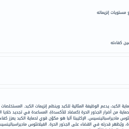
doppelherz
 مستويات إنزيماته
NMN
dessert-
essence
Biochem
ين كفاءته
SVR
skinceuticals
feel
true-
honey
الصحة
والمكملات
أساسيات
العناية
الصحية
انثوس ماديراسباتينسيس. الإكليبتا ألبا هو مكوّن قوي لحماية الكبد يعزز ك
باقة
دة، ويُظهر قدرته في القضاء على الجذور الحرة. الفيلانثوس ماديراسباتي