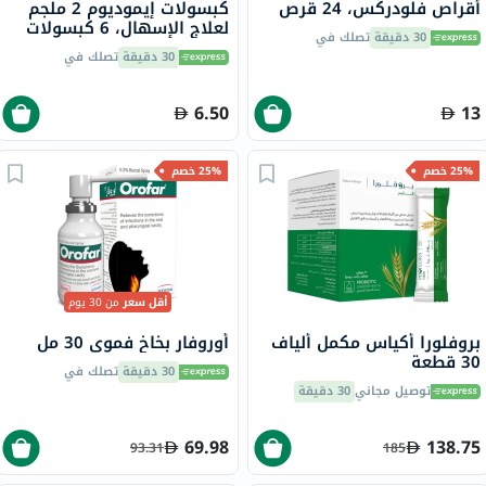
أقراص فلودركس، 24 قرص
كبسولات إيموديوم 2 ملجم
لعلاج الإسهال، 6 كبسولات
30 دقيقة
تصلك في
30 دقيقة
تصلك في
6.50
13
25% خصم
25% خصم
أقل سعر
من 30 يوم
بروفلورا أكياس مكمل ألياف
أوروفار بخاخ فموي 30 مل
30 قطعة
30 دقيقة
تصلك في
توصيل مجاني
30 دقيقة
69.98
138.75
93.31
185