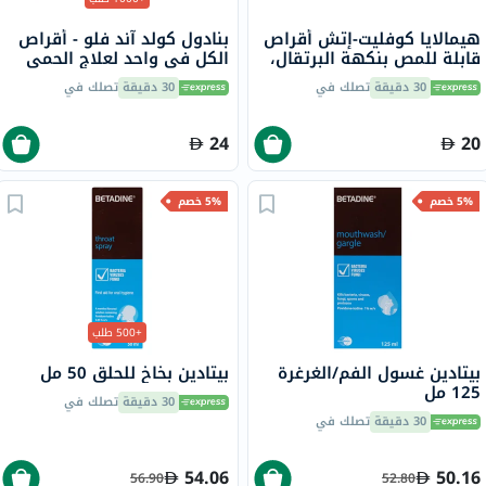
هيمالايا كوفليت-إتش أقراص
بنادول كولد آند فلو - أقراص
قابلة للمص بنكهة البرتقال،
الكل في واحد لعلاج الحمى
12 قرص
والبرد والإنفلونزا حزمة من 24
30 دقيقة
تصلك في
30 دقيقة
تصلك في
24
20
5% خصم
5% خصم
+500 طلب
بيتادين غسول الفم/الغرغرة
بيتادين بخاخ للحلق 50 مل
125 مل
30 دقيقة
تصلك في
30 دقيقة
تصلك في
54.06
50.16
56.90
52.80