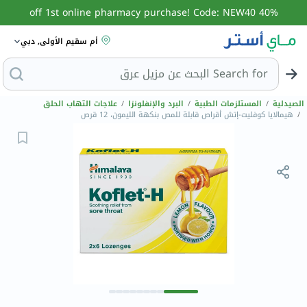
40% off 1st online pharmacy purchase! Code: NEW40
أم سقيم الأولى, دبي
Search for
الب
الصيدلية
/
المستلزمات الطبية
/
البرد والإنفلونزا
/
علاجات التهاب الحلق
/
هيمالايا كوفليت-إتش أقراص قابلة للمص بنكهة الليمون، 12 قرص