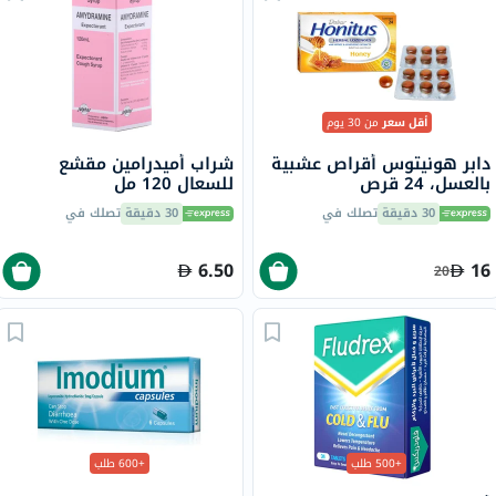
أقل سعر
من 30 يوم
دابر هونيتوس أقراص عشبية
شراب أميدرامين مقشع
بالعسل، 24 قرص
للسعال 120 مل
30 دقيقة
تصلك في
30 دقيقة
تصلك في
6.50
16
20
+500 طلب
+600 طلب