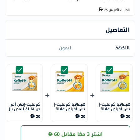
للطلبات اكتر من
75
التفاصيل
النكهة
ليمون
هيمالايا كوفليت-إ
هيمالايا كوفليت-إ
كوفليت-إتش أقرا
تش أقراص قابلة
تش أقراص قابلة
ص قابلة للمص بال
للمص بنكهة الليم
للمص بنكهة البرت
زنجبيل، 12 قرص
20
20
20
ون، 12 قرص
قال، 12 قرص
اشترِ 3 معًا مقابل
60