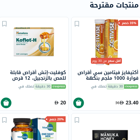
منتجات مقترحة
35% خصم
أقل سعر
من 30 يوم
أكتيفايز فيتامين سي أقراص
كوفليت-إتش أقراص قابلة
فوارة 1000 ملجم بنكهة
للمص بالزنجبيل، 12 قرص
البرتقال حزمة من 20
30 دقيقة
تصلك في
30 دقيقة
تصلك في
20
23.40
36
20% خصم