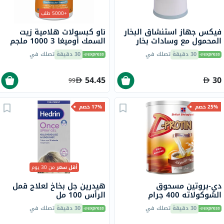
+5000 طلب
فيكس جهاز استنشاق البخار
ناو كبسولات هلامية زيت
المحمول مع وسادات بخار
السمك أوميغا 3 1000 ملجم
برائحة المنثول
180 EPA / 120 DHA حزمة من
30 دقيقة
تصلك في
30 دقيقة
تصلك في
100
54.45
30
99
25% خصم
17% خصم
أقل سعر
من 30 يوم
دي-بروتين مسحوق
هيدرين جل بخاخ لعلاج قمل
الشوكولاته 400 جرام
الرأس 100 مل
30 دقيقة
تصلك في
30 دقيقة
تصلك في