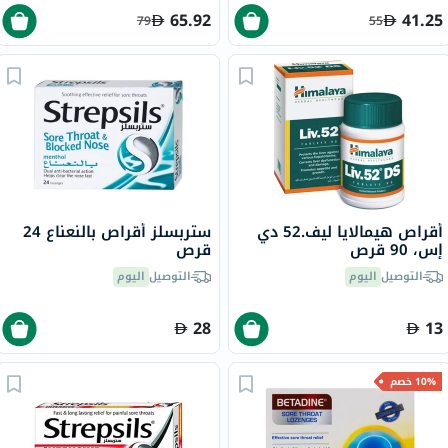
65.92
41.25
79
55
أقراص هيمالايا ليف.52 دي
ستربسلز أقراص بالنعناع 24
إس، 90 قرص
قرص
التوصيل
اليوم
التوصيل
اليوم
28
13
10% خصم