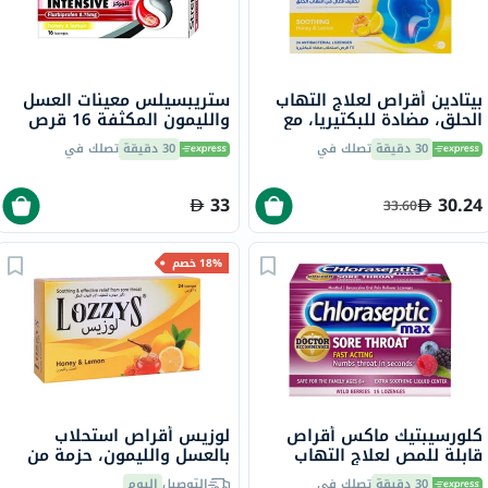
بيتادين أقراص لعلاج التهاب
ستريبسيلس معينات العسل
الحلق، مضادة للبكتيريا، مع
والليمون المكثفة 16 قرص
العسل والليمون المهدئ،
30 دقيقة
تصلك في
30 دقيقة
تصلك في
حزمة من 24
33
30.24
33.60
18% خصم
كلورسيبتيك ماكس أقراص
لوزيس أقراص استحلاب
قابلة للمص لعلاج التهاب
بالعسل والليمون، حزمة من
الحلق بنكهة التوت البري، 15
24
30 دقيقة
تصلك في
التوصيل
اليوم