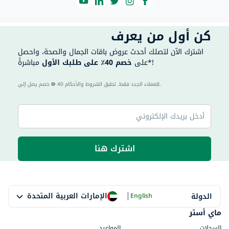
كن أول من يعرف
اشترك الآن لتصلك أحدث عروض باقات الجمال والصحة، واحصل
مباشرةً*!
على
خصم 40٪ على طلبك الأول
40 للعملاء الجدد فقط. تطبق الشروط والأحكام.
خصم يصل إلى
اشترك هنا
|
الإمارات العربية المتحدة
الدولة
English
ماي أستر
السجلات
المواعيد