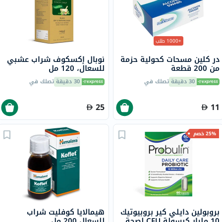
+1000 طلب
در كلين مسحات كحولية حزمة
نوبال إكسكوف شراب عشبي
من 200 قطعة
للسعال، 120 مل
30 دقيقة
تصلك في
30 دقيقة
تصلك في
25
11
25% خصم
بروبولين دايلي كير بروبيوتيك
هيمالايا كوفليت شراب
10 مليار كبسولة CFU لصحة
للسعال 200 مل