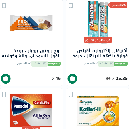
35% خصم
أقل سعر
من 30 يوم
أكتيفايز إلكتروليت أقراص
لوح بروتين بروبار ، بزبدة
فوارة بنكهة البرتقال، حزمة
الفول السوداني والشوكولاته
من 20
70 جرام
30 دقيقة
تصلك في
30 دقيقة
تصلك في
16
25.35
39
+1000 طلب