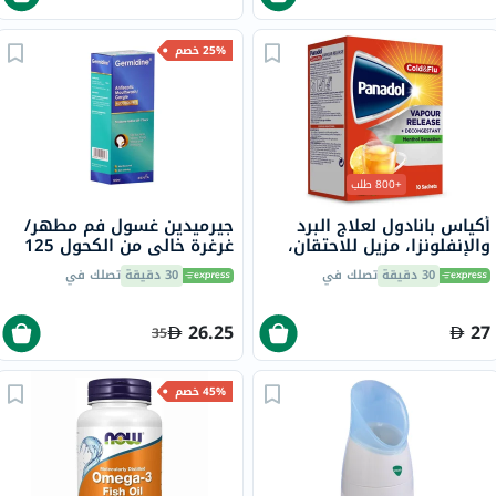
25% خصم
+800 طلب
أكياس بانادول لعلاج البرد
جيرميدين غسول فم مطهر/
والإنفلونزا، مزيل للاحتقان،
غرغرة خالي من الكحول 125
بنكهة الليمون الساخن
مل
30 دقيقة
تصلك في
30 دقيقة
تصلك في
والعسل، بنكهة المنثول، 10
أكياس
26.25
27
35
45% خصم