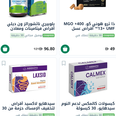
ذا ترو هوني كو. 400+ MGO
بلوبيري ناتشورالز ون ديلي
13+ UMF™ أقراص عسل
أقراص فيتامينات ومعادن
مانوكا 2.8 جرام 8 أقراص
متعددة للرجال حزمة من 30
30 دقيقة
تصلك في
توصيل مجاني
30 دقيقة
96.80
49
121
كبسولات كالمكس لدعم النوم
سيدهايو لاكسيد أقراص
سيدهايو، 30 كبسولة
لتخفيف الإمساك حزمة من 30
30 دقيقة
تصلك في
30 دقيقة
تصلك في