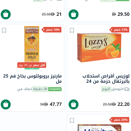
قرص
21
29.50
25.50
13% خصم
18% خصم
أقل سعر
من 30 يوم
لوزيس أقراص استحلاب
مارنيز بروبولتوس بخاخ فم 25
بالبرتقال حزمة من 24
مل
التوصيل
اليوم
30 دقيقة
تصلك في
47.77
22.20
58
25.50
20% خصم