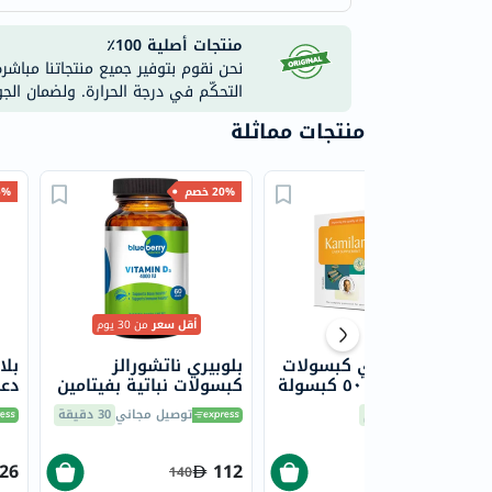
منتجات أصلية 100٪
نحن نقوم بتوفير جميع منتجاتنا مباشر
التحكّم في درجة الحرارة. ولضمان الج
منتجات مماثلة
20% خصم
25% 
أقل سعر
من 30 يوم
نوبال كاميلاري كبسولات
بلوبيري ناتشورالز
بلا
لتغذية الكبد، ٥٠ كبسولة
كبسولات نباتية بفيتامين
دعم
D3 4000 وحدة دولية
حزم
التوصيل
اليوم
توصيل مجاني
30 دقيقة
لصحة العظام حزمة من
60
26
112
39
140