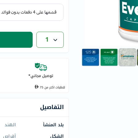
eucerin
vitabiotics
bioderma
vichy
1
now
acm
dymatize
isdin
priorin
توصيل مجاني*
medicube
للطلبات اكتر من
75
country-
life
blueberry-
التفاصيل
naturals
bepanthen
بلد المنشأ
الهند
21st-
الشكل
أقراص