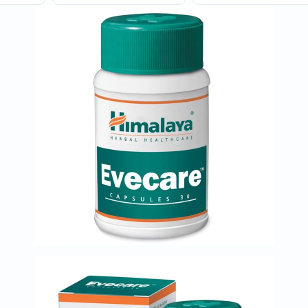
خسارة
الوزن
فحص
صحي
روتيني
باقة
القلب
الصحي
Original
IV
اختبار
التحسس
الغذائي
الحالة
الصحية
البشرة
والشعر