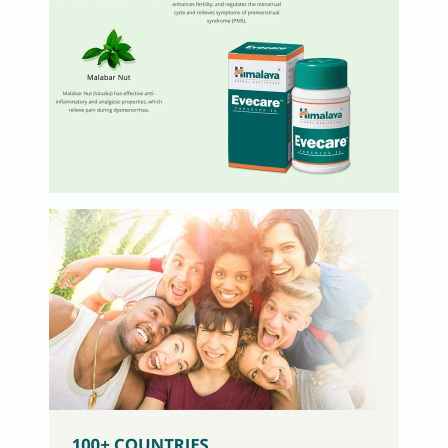
البروستاتا
الفيتامينات
مالتي
فيتامين
فيتامين
أ
فيتامين
ب
فيتامين
ج
فيتامين
د
فيتامين
هـ
المعادن
المغنيسيوم
الحديد