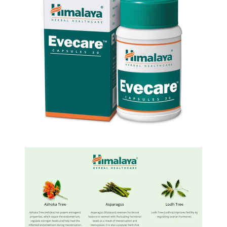
العظام
والمفاصل
المخ
والذاكرة
صحة
القلب
دعم
مرضى
السكري
دعم
الكلى
والمسالك
البولية
دعم
الكبد
صحة