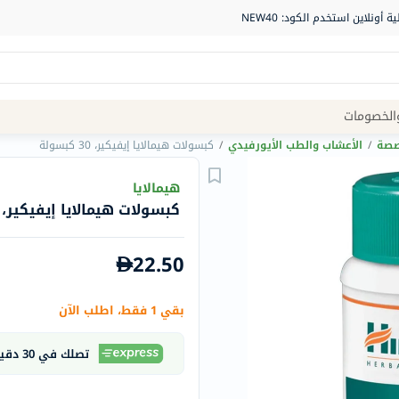
Site
الخصومات
Navigation
خصصة
/
الأعشاب والطب الأيورفيدي
/
كبسولات هيمالايا إيفيكير، 30 كبسولة
الصيدلية
هيمالايا
كبسولات هيمالايا إيفيكير، 30 كبسولة
الماركات
NDL
22.50
Humantara
carroten
بقي 1 فقط، اطلب الآن
betadine
La
تصلك في 30 دقيقة
Roche
Posay