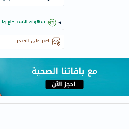
century
accu-
chek
سهولة الاسترجاع والإ
activise
acuvue
annemarie-
اعثر على المتجر
borlind
webber-
naturals
aveeno
freestylelibre
cetaphil
CHalpha
cerave
dralthea
mustela
celimax