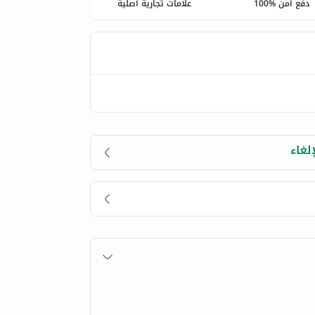
دفع آمن %100
علامات تجارية أصلية
لغاء