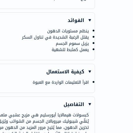
الفوائد
ينظم مستويات الدهون
يقلل الرغبة الشديدة في تناول السكر
يزيل سموم الجسم
يعمل كمثبط للشهية
كيفية الاستعمال
اقرأ التعليمات الواردة مع العبوة
التفاصيل
كبسولات هيمالايا أيورسليم هي مزيج عشبي متعدد ي
يُنقّي شيبوليك ميروبالان الجسم من الشوائب ويُز
تخزين الدهون، مما يُتيح مرور المزيد من الدهون م