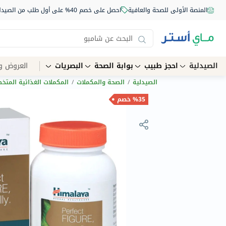
المنصة الأولى للصحة والعافية
احصل على خصم 40% على أول طلب من الصيدلية أونلاين استخدم الكود: NEW40
الصيدلية
احجز طبيب
بوابة الصحة
البصريات
العروض و
الصيدلية
/
الصحة والمكملات
/
المكملات الغذائية المت
%35 خصم