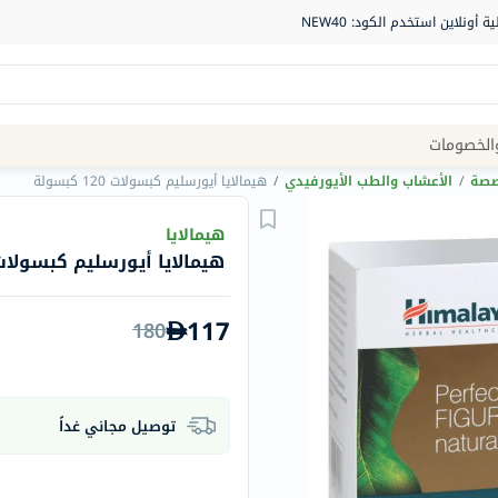
Site
الخصومات
Navigation
خصصة
/
الأعشاب والطب الأيورفيدي
/
هيمالايا أيورسليم كبسولات 120 كبسولة
الصيدلية
هيمالايا
هيمالايا أيورسليم كبسولات 120 كبسو
الماركات
NDL
117
180
Humantara
carroten
betadine
توصيل مجاني غداً
La
Roche
Posay