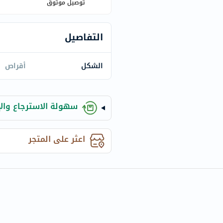
century
توصيل موثوق
accu-
chek
التفاصيل
activise
acuvue
الشكل
أقراص
annemarie-
borlind
webber-
سهولة الاسترجاع والإ
naturals
aveeno
freestylelibre
اعثر على المتجر
cetaphil
CHalpha
cerave
dralthea
mustela
celimax