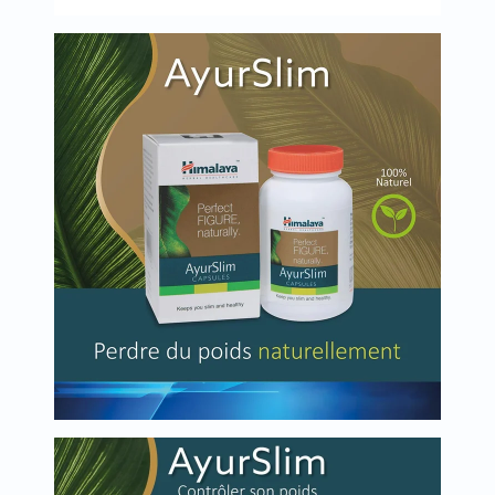
العظام
والمفاصل
المخ
والذاكرة
صحة
القلب
دعم
مرضى
السكري
دعم
الكلى
والمسالك
البولية
دعم
الكبد
صحة