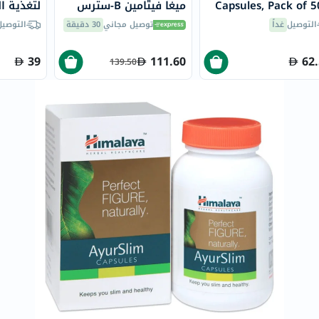
Capsules, Pack of 5
ميغا فيتامين B-سترس
لتغذية الكبد، 
خسارة
120 كبسولة
الوزن
التوصيل
غداً
توصيل مجاني
30 دقيقة
التوصيل
فحص
39
111.60
62
139.50
صحي
روتيني
باقة
القلب
الصحي
Original
IV
اختبار
التحسس
الغذائي
الحالة
الصحية
البشرة
والشعر