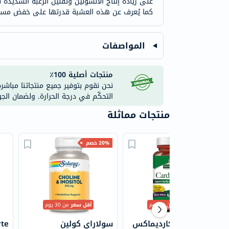
على زيادة إنتاج الأنسولين وتقليل الرغبة الشديد
كما يُعرف عن هذه العشبة قدرتها على خفض مستويات
المواصفات
منتجات أصلية 100٪
نحن نقوم بتوفير جميع منتجاتنا مباشر
التحكّم في درجة الحرارة. ولضمان الج
منتجات مماثلة
50% خصم
20% خصم
أقل سعر
من 30 يوم
أقل سعر
من 30 يوم
نيتشرز أنسر كارديماكس
سولاراي كولين
rte