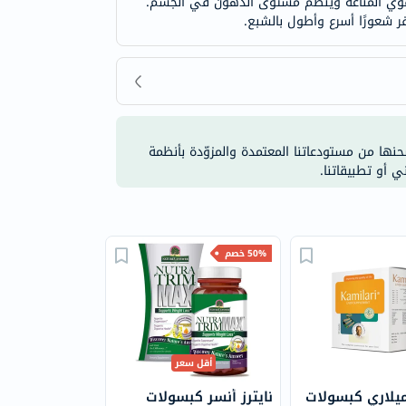
يُقوي المناعة ويُنظم مستوى الدهون في الجسم.
ر شعورًا أسرع وأطول بالشبع.
شحنها من مستودعاتنا المعتمدة والمزوّدة بأنظمة
ي أو تطبيقاتنا.
50% خصم
أقل سعر
ميلاري كبسولات
نايترز أنسر كبسولات