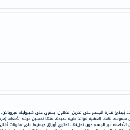
anua
theordinary
neocell
K18
uriage
planet-
paleo
egoqv
optimumnutrition
olaplex
solaray
cosrx
vitalproteins
optibac
ُبطئ قدرة الجسم على تخزين الدهون. يحتوي على شيبوليك ميروبالان، غارس
OMRON
يل سمومه. لهذه العشبة فوائد طبية عديدة، منها تحسين حركة الأمعاء. يُعر
fino
ن الأطعمة عبر الجسم دون تخزينها. تحتوي أوراق جيمنيما على مكونات تُقلل 
Goongbe