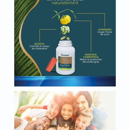
البروستاتا
الفيتامينات
مالتي
فيتامين
فيتامين
أ
فيتامين
ب
فيتامين
ج
فيتامين
د
فيتامين
هـ
المعادن
المغنيسيوم
الحديد