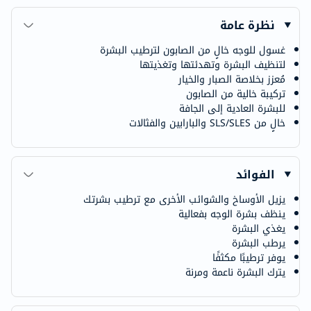
نظرة عامة
غسول للوجه خالٍ من الصابون لترطيب البشرة
لتنظيف البشرة وتهدئتها وتغذيتها
مُعزز بخلاصة الصبار والخيار
تركيبة خالية من الصابون
للبشرة العادية إلى الجافة
خالٍ من SLS/SLES والبارابين والفثالات
الفوائد
يزيل الأوساخ والشوائب الأخرى مع ترطيب بشرتك
ينظف بشرة الوجه بفعالية
يغذي البشرة
يرطب البشرة
يوفر ترطيبًا مكثفًا
يترك البشرة ناعمة ومرنة