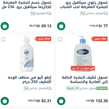
غسول رغوي سيتافيل برو،
غسول جسم للبشرة المعرضة
للبشرة المعرضة لحب الشباب
للإكزيما سيتافيل برو، 236 مل
- 236 مل
توصيل مجاني
غداً
التوصيل
غداً
69.13
77
98.75
110.25
10% خصم
25% خصم
أقل سعر
من 30 يوم
غسول لطيف للبشرة الجافة
إيغو كيو في منظف الوجه
إلى العادية والحساسة
اللطيف 250 جرام
سيتافيل، 473 مل
توصيل مجاني
30 دقيقة
توصيل مجاني
غداً
82.31
132.30
109.75
147