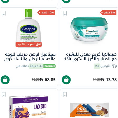
5% خصم
10% خصم
أقل سعر
من 30 يوم
هيمالايا كريم مغذي للبشرة
سيتافيل لوشن مرطب للوجه
مع الصبار والكرز الشتوي 150
والجسم للرجال والنساء ذوي
مل
البشرة الجافة والعادية
التوصيل
غداً
30 دقيقة
تصلك في
والحساسة، بدون رائحة، 118
مل
68.85
13.78
76.50
14.50