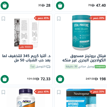
28
47.40
35
79
20% خصم
45% خصم
+9000 طلب
فيتال بروتينز مسحوق
د. ألتيا كريم 345 للتخفيف لما
الكولاجين البحري غير منكه
بعد حب الشباب 50 مل
للشعر والبشرة والأظافر 221
توصيل مجاني
30 دقيقة
التوصيل
غداً
جرام
72.33
198
131.50
247.50
35% خصم
45% خصم