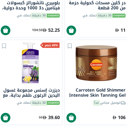
در كلين مسحات كحولية حزمة
بلوبيري ناتشورالز كبسولات
من 200 قطعة
فيتامين د3 1000 وحدة دولية،
100 قطعة
30 دقيقة
تصلك في
30 دقيقة
تصلك في
52.25
11
104.50
40% خصم
Carroten Gold Shimmer
ديزرت إسنس مجموعة غسول
Intensive Skin Tanning Gel
اليدين الرغوي طقم بداية، مع
150ml
زيت شجرة الشاي واللافندر 36
توصيل مجاني
غداً
30 دقيقة
تصلك في
مل
39.60
106
66