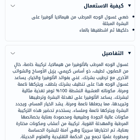
كيفية الاستعمال
ضعي غسول الوجه المرطب من هيمالايا ألوفيرا على
البشرة المبللة
دلكيها ثم اشطفيها بالماء
التفاصيل
غسول الوجه المرطب بالألوفيرا من هيمالايا، تركيبة خاصة، خالٍ
من الصابون، لطيف، ذو أساس كريمي، يزيل الأوساخ والشوائب
الأخرى مع ترطيب بشرتك. غني بفوائد الألوفيرا والخيار، يساعد
غسول الوجه هذا على تنظيف بشرتك بلطف، ويتركها ناعمة
ومرنة. مكوناته العشبية النشطة 100% توفر تغذية مثالية
لبشرتك. يساعد الألوفيرا على تهدئة البشرة وترطيبها
وتبريدها، مما يجعلها ناعمة ومرنة. يشد الخيار المسام، ويجدد
البشرة ويتركها ناعمة وملساء. يستخدم تحضير هذه التركيبة
مكونات عالية الجودة وطبيعية ومحصودة بعناية بخصائصها
المرطبة والمهدئة القوية. تركيبة من أعشاب ومكونات مختارة
بعناية، تم اختبارها سريريًا وهي آمنة للبشرة الحساسة
ومطورة علميًا تجمع بين الحكمة التقليدية والعلوم الحديثة.