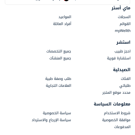
ماي أستر
السجلات
المواعيد
القوائم
أفراد العائلة
myWellth
استشر
احجز طبيب
جميع التخصصات
استشارة فورية
جميع المنشآت
الصيدلية
الفئات
طلب وصفة طبية
طلباتي
العلامات التجارية
محدد موقع المتجر
معلومات السياسة
شروط الاستخدام
سياسة الخصوصية
موافقة الخصوصية
سياسة الإرجاع والاسترداد
المدفوعات