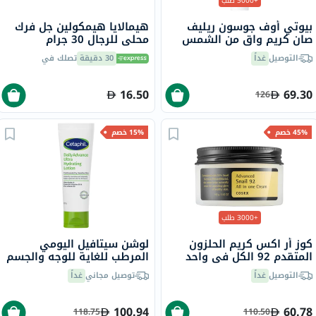
+5000 طلب
بيوتي أوف جوسون ريليف
هيمالايا هيمكولين جل فرك
صان كريم واقٍ من الشمس
محلي للرجال 30 جرام
عضوي بلأرز والبروبيوتيك
التوصيل
غداً
30 دقيقة
تصلك في
بعامل حماية 50+ وحماية
فائقة 50 مل
16.50
69.30
126
45% خصم
15% خصم
+3000 طلب
كوز أر اكس كريم الحلزون
لوشن سيتافيل اليومي
المتقدم 92 الكل في واحد
المرطب للغاية للوجه والجسم
100 مل
للرجال والنساء ذوي البشرة
التوصيل
غداً
توصيل مجاني
غداً
الجافة والحساسة، بدون
رائحة، 225 جرام
100.94
60.78
118.75
110.50