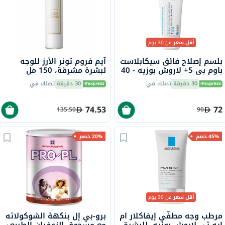
أقل سعر
من 30 يوم
بلسم إصلاح فائق سيكابلاست
آيم فروم تونر الأرز للوجه
باوم بي 5+ لاروش بوزيه - 40
لبشرة مشرقة، 150 مل
مل
30 دقيقة
تصلك في
30 دقيقة
تصلك في
74.53
72
135.50
90
45% خصم
20% خصم
أقل سعر
من 30 يوم
مرطب وجه مطفّي إيفاكلار ام
برو-بي إل بنكهة الشوكولاته
ايه تي لاروش بوزيه، للبشرة
مع مسحوق الزعفران الطبيعي