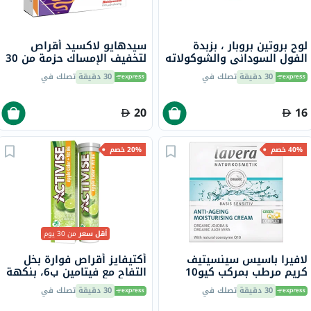
لوح بروتين بروبار ، بزبدة
سيدهايو لاكسيد أقراص
الفول السوداني والشوكولاته
لتخفيف الإمساك حزمة من 30
70 جرام
30 دقيقة
تصلك في
30 دقيقة
تصلك في
20
16
40% خصم
20% خصم
أقل سعر
من 30 يوم
لافيرا باسيس سينسيتيف
أكتيفايز أقراص فوارة بخل
كريم مرطب بمركب كيو10
التفاح مع فيتامين ب6، بنكهة
مضاد للشيخوخة 50 مل
الحمضيات، حزمة من 20
30 دقيقة
تصلك في
30 دقيقة
تصلك في