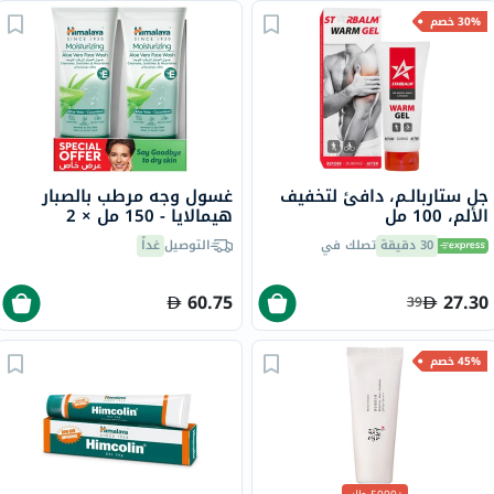
30% خصم
جل ستاربالـم، دافئ لتخفيف
غسول وجه مرطب بالصبار
الألم، 100 مل
هيمالايا - 150 مل × 2
30 دقيقة
تصلك في
التوصيل
غداً
60.75
27.30
39
45% خصم