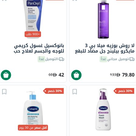
+900 طلب
لا روش بوزيه ميلا بي 3
بانوكسيل غسول كريمي
مايكرو بيلينج جل مضاد للبقع
للوجه والجسم لعلاج حب
والمنقي مع النياسيناميد 200
الشباب يحتوي على 4% من
توصيل مجاني
غداً
التوصيل
غداً
مل
بيروكسيد البنزويل 170 جرام
42
79.80
60
133
30% خصم
30% خصم
أقل سعر
من 30 يوم