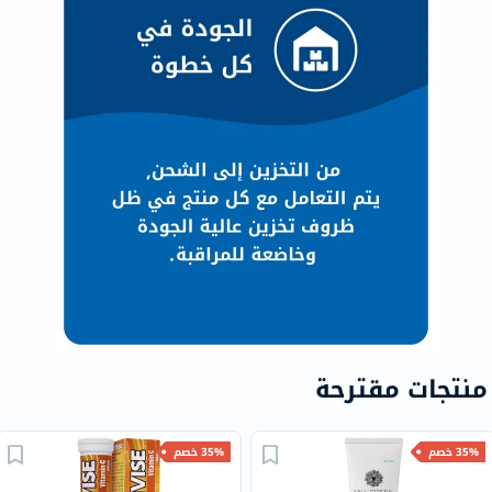
منتجات مقترحة
35% خصم
35% خصم