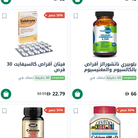
30% خصم
بلوبيري ناتشورالز أقراص
فيتان أقراص كالسيفايت 30
بالكالسيوم والمغنيسيوم
قرص
والزنك، 100 قطعة
60 دقيقة
تصلك في
60 دقيقة
تصلك في
22.79
66
32.55
50% خصم
35% خصم