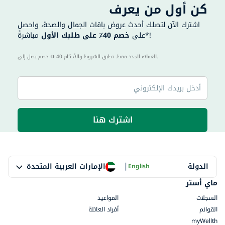
كن أول من يعرف
اشترك الآن لتصلك أحدث عروض باقات الجمال والصحة، واحصل
مباشرةً*!
على
خصم 40٪ على طلبك الأول
40 للعملاء الجدد فقط. تطبق الشروط والأحكام.
خصم يصل إلى
اشترك هنا
|
الإمارات العربية المتحدة
الدولة
English
ماي أستر
السجلات
المواعيد
القوائم
أفراد العائلة
myWellth