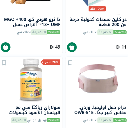
+1000 طلب
در كلين مسحات كحولية حزمة
ذا ترو هوني كو. 400+ MGO
من 200 قطعة
13+ UMF™ أقراص عسل
مانوكا 2.8 جرام 8 أقراص
60 دقيقة
تصلك في
60 دقيقة
تصلك في
49
11
20% خصم
حزام حمل أوليمبا، وردي،
سولاراي رياكتا سي مع
مقاس كبير جدًا، OWB-515
البيلسان الأسود كبسولات
نباتية لدعم المناعة، حزمة من
60 دقيقة
تصلك في
توصيل مجاني
60 دقيقة
120 كبسولة