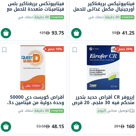
فيتابيوتيكس بريغناكير
فيتابيوتكس بريغناكير بلس
أورجينيال مكمل غذائي للحمل
فيتامينات متعددة للحمل مع
مع حمض الفوليك والحديد، 30
حمض الفوليك وحمض
60 دقيقة
تصلك في
60 دقيقة
تصلك في
قرص
الدوكوساهيكسانويك حزمة
مزدوجة من 28 قرص + 28
كبسولة
93.75
41.25
125
55
20% خصم
10% خصم
+1000 طلب
إيروفر CR أقراص حديد بتحرر
أقراص كويست دي 50000
متحكم فيه 30 ملجم، 20 قرص
وحدة دولية من فيتامين د3،
15 قرص
توصيل مجاني
اليوم
60 دقيقة
تصلك في
48.15
160
53.50
201