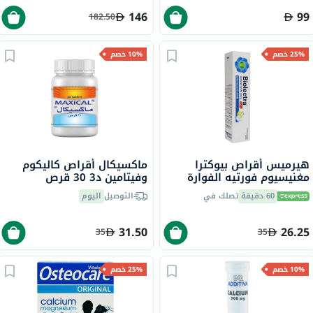
146
99
182.50
25% خصم
10% خصم
هيرميس أقراص بيوكترا
ماكسيكال أقراص كاليكوم
مغنيسيوم فورتيه الفوارة
وفيتامين د3 30 قرص
بتركيز 243 ملجمم 20 قرص
60 دقيقة
تصلك في
التوصيل
اليوم
31.50
26.25
35
35
10% خصم
25% خصم