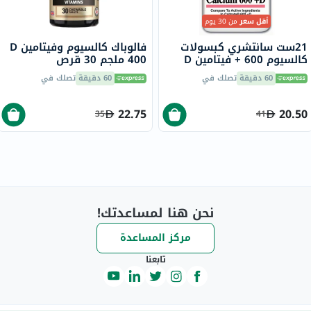
أقل سعر
من 30 يوم
21ست سانتشري كبسولات
فالوباك كالسيوم وفيتامين D
كالسيوم 600 + فيتامين D
400 ملجم 30 قرص
لصحة العظام، حزمة من 75
60 دقيقة
تصلك في
60 دقيقة
تصلك في
22.75
20.50
35
41
نحن هنا لمساعدتك!
مركز المساعدة
تابعنا