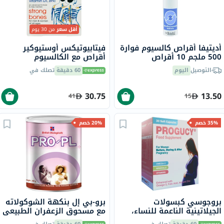
أقل سعر
من 30 يوم
أديتيفا أقراص كالسيوم فوارة
فيتابيوتيكس أوستيوكير
500 ملجم 10 أقراص
أقراص مع الكالسيوم
والمغنيسيوم وفيتامين D
التوصيل
اليوم
60 دقيقة
تصلك في
والزنك لقوة العظام، 30 قرص
30.75
13.50
41
15
35% خصم
20% خصم
بروجوسي كبسولات
برو-بي إل بنكهة الشوكولاته
الجيلاتينية الناعمة للنساء،
مع مسحوق الزعفران الطبيعي
حزمه من 30
400 جرام