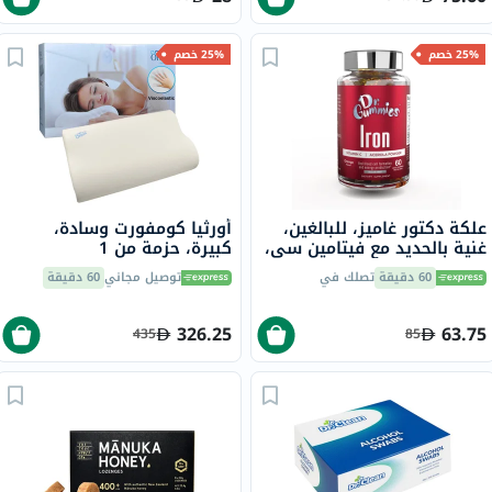
25% خصم
25% خصم
علكة دكتور غاميز، للبالغين،
أورثيا كومفورت وسادة،
غنية بالحديد مع فيتامين سي،
كبيرة، حزمة من 1
60 قطعة
60 دقيقة
تصلك في
توصيل مجاني
60 دقيقة
326.25
63.75
435
85