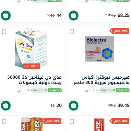
60 دقيقة
تصلك في
60 دقيقة
تصلك في
44
68.25
55
105
19% خصم
+1000 طلب
هيرميس بيوكترا أكياس
هاي دي فيتامين د3 50000
ماغنيسيوم فورية 300 ملجم،
وحدة دولية كبسولات
20 قطعة
جيلاتينية ناعمة 8 كبسولات
60 دقيقة
تصلك في
60 دقيقة
تصلك في
20
39.45
49
20% خصم
20% خصم