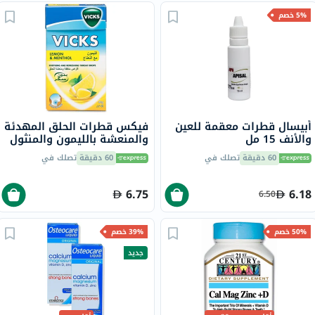
5% خصم
أبيسال قطرات معقمة للعين
فيكس قطرات الحلق المهدئة
والأنف 15 مل
والمنعشة بالليمون والمنثول
40 جرام
60 دقيقة
تصلك في
60 دقيقة
تصلك في
6.75
6.18
6.50
50% خصم
39% خصم
جديد