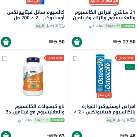
أقل سعر
من 30 يوم
أقل سعر
21 سانتري أقراص الكالسيوم
كالسيوم سائل فيتابيوتكس
والمغنيسيوم والزنك وفيتامين
أوستيوكير - 2 × 200 مل
د للعظام والأسنان حزمة من
60 دقيقة
تصلك في
التوصيل
اليوم
90
50
27.50
82
55
35% خصم
40% خصم
جديد
أقل سعر
أقراص أوستيوكير الفوارة
ناو كبسولات الكالسيوم
بالكالسيوم فيتابيوتكس - 2 ×
والمغنيسيوم مع فيتامين د3
20 قرص
والزنك لصحة العظام حزمة من
التوصيل
اليوم
60 دقيقة
تصلك في
120 هلامية
63
48
105
74