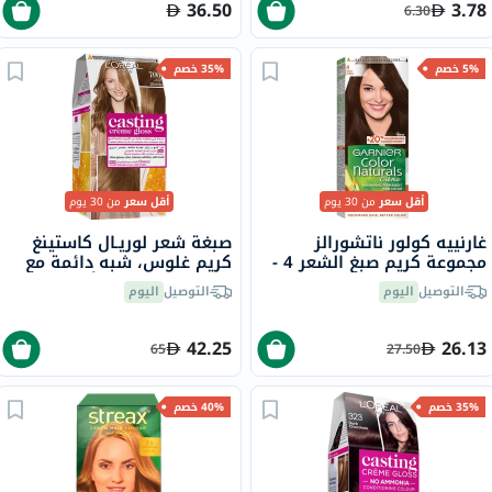
36.50
3.78
6.30
5% خصم
35% خصم
أقل سعر
من 30 يوم
أقل سعر
من 30 يوم
غارنييه كولور ناتشورالز
صبغة شعر لوريـال كاستينغ
مجموعة كريم صبغ الشعر 4 -
كريم غلوس، شبه دائمة مع
بني
بلسم، بدرجة 700 أشقر
التوصيل
اليوم
التوصيل
اليوم
42.25
26.13
65
27.50
35% خصم
40% خصم