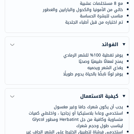
مع 8 مستخلصات عشبية
خالي من الأمونيا والكحول والبارابين والعطور
مناسب للبشرة الحساسة
تم اختباره من قبل أطباء الجلدية
الفوائد
يوفر تغطية 100% للشعر الرمادي
يمنح لمعانًا طبيعيًا وصحيًا
يغذي الشعر ويحميه
يوفر لونًا نابضًا بالحياة يدوم طويلًا
كيفية الاستعمال
يجب أن يكون شعرك جافا وغير مغسول
استخدمي وعاءا بلاستيكيا أو زجاجيا ، واخلطي كميات
متساوية وكافية من جل Herbatint ومطور Glycol
ليناسب طول وحجم شعرك
استخدمي فرشاة لتطبيق الخليط على الشعر الجاف غير