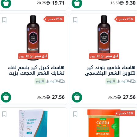
19.71
9.30
20.75
15.50
25% خصم
25% خصم
أقل سعر
من 30 يوم
أقل سعر
من 30 يوم
هاسك شامبو بلوند كير
هاسك كيرل كير بلسم لفك
لتلوين الشعر البنفسجي
تشابك الشعر المجعد، بزيت
لجميع درجات اللون الأشقر
جوز الهند وزيت الأرغان
التوصيل
اليوم
التوصيل
اليوم
355 مل
وفيتامين هـ، 355 مل
27.56
27.56
36.75
36.75
15% خصم