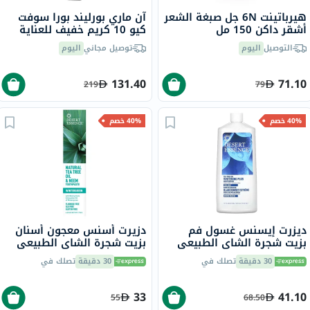
هيرباتينت 6N جل صبغة الشعر
آن ماري بورليند بورا سوفت
أشقر داكن 150 مل
كيو 10 كريم خفيف للعناية
بالعين 15 مل
التوصيل
اليوم
توصيل مجاني
اليوم
131.40
71.10
219
79
40% خصم
40% خصم
ديزرت إيسنس غسول فم
دزيرت أسنس معجون أسنان
بزيت شجرة الشاي الطبيعي
بزيت شجرة الشاي الطبيعي
لتبييض الأسنان 473 مل
وزيت النيم وينترغرين 6.25
30 دقيقة
تصلك في
30 دقيقة
تصلك في
أونصة 176 جرام
33
41.10
55
68.50