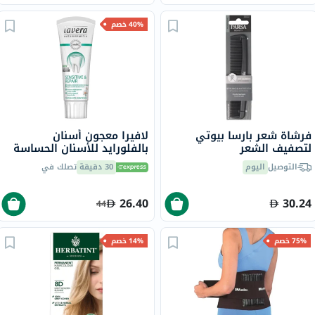
40% خصم
فرشاة شعر بارسا بيوتي
لافيرا معجون أسنان
لتصفيف الشعر
بالفلورايد للأسنان الحساسة
والمُرممة، 75 مل
التوصيل
اليوم
30 دقيقة
تصلك في
26.40
30.24
44
75% خصم
14% خصم