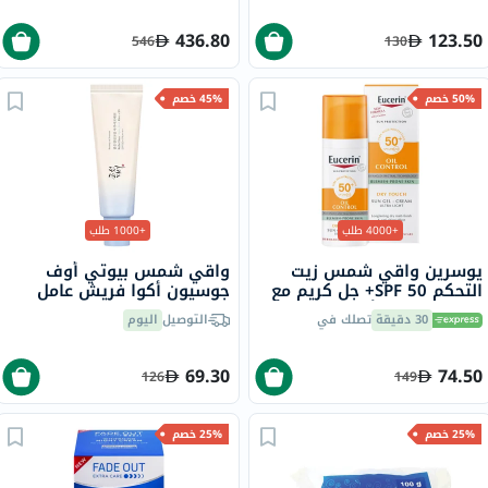
436.80
123.50
546
130
50% خصم
45% خصم
+4000 طلب
+1000 طلب
يوسرين واقي شمس زيت
واقي شمس بيوتي أوف
التحكم SPF 50+ جل كريم مع
جوسيون أكوا فريش عامل
لمسة جافة وتأثير مضاد
حماية من الشمس 50+
30 دقيقة
تصلك في
التوصيل
اليوم
لللمعان للبشرة المعرضة
PA++++، 50 مل
للشوائب 50 مل
69.30
74.50
126
149
25% خصم
25% خصم