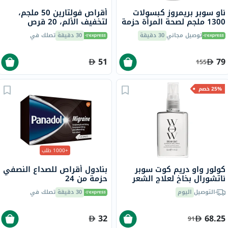
ناو سوبر بريمروز كبسولات
أقراص فولتارين 50 ملجم،
1300 ملجم لصحة المرأة حزمة
لتخفيف الألم، 20 قرص
من 60
توصيل مجاني
30 دقيقة
30 دقيقة
تصلك في
51
79
155
25% خصم
+1000 طلب
كولور واو دريم كوت سوبر
بنادول أقراص للصداع النصفي
ناتشورال بخاخ لعلاج الشعر
حزمة من 24
ومضاد التجعد 50 مل
التوصيل
اليوم
30 دقيقة
تصلك في
32
68.25
91