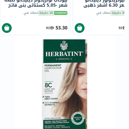
 نيوتريكولور ديليكاتو
بيوكاب نوتريكولر ديليكاتو صبغة
صبغة شعر 6.30 أشقر ذهبي
شعر -5٫05 كستنائي بني فاتح
140 مل
30 دقيقة
تصلك في
30 دقيقة
تصلك في
53.30
82
82