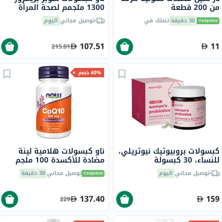
من 200 قطعة
1300 ملجمم لصحة المرأة
حزمة من 120 كبسولة
30 دقيقة
تصلك في
توصيل مجاني
اليوم
107.51
11
215.01
40% خصم
كبسولات بروبيوتيك نيوتريلي،
ناو كبسولات هلامية لينة
للنساء، 30 كبسولة
مضادة للأكسدة 100 ملجم
لصحة القلب والطاقة، حزمة
توصيل مجاني
اليوم
توصيل مجاني
30 دقيقة
من 50
137.40
159
229