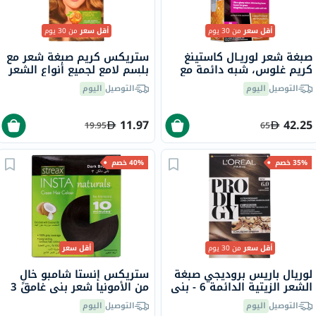
أقل سعر
من 30 يوم
أقل سعر
من 30 يوم
صبغة شعر لوريـال كاستينغ
ستريكس كريم صبغة شعر مع
كريم غلوس، شبه دائمة مع
بلسم لامع لجميع أنواع الشعر
بلسم، بدرجة 323 شوكولا
- أشقر ذهبي 7.3
التوصيل
اليوم
التوصيل
اليوم
داكن
11.97
42.25
19.95
65
35% خصم
40% خصم
أقل سعر
من 30 يوم
أقل سعر
لوريال باريس بروديجي صبغة
ستريكس إنستا شامبو خالٍ
الشعر الزيتية الدائمة 6 - بني
من الأمونيا شعر بني غامق 3
بلوط
التوصيل
اليوم
التوصيل
اليوم