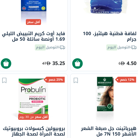
أقل سعر
لفافة قطنية هيلثيز، 100
فايد أوت كريم التبييض الليلي
جرام
1.69 أونصة سائلة 50 مل
التوصيل
اليوم
التوصيل
اليوم
35.25
4.50
47
6
12% خصم
25% خصم
أقل سعر
من 30 يوم
هيرباتينت جل صبغة الشعر
بروبيولين كبسولات بروبيوتيك
الأشقر 7N 150 مل
لصحة المرأة لصحة الجهاز