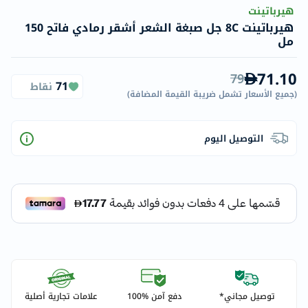
هيرباتينت
هيرباتينت 8C جل صبغة الشعر أشقر رمادي فاتح 150
مل
71.10
79
71
نقاط
(
جميع الأسعار تشمل ضريبة القيمة المضافة
)
التوصيل اليوم
توصيل مجاني*
دفع آمن %100
علامات تجارية أصلية