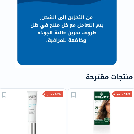
منتجات مقترحة
10% خصم
40% خصم