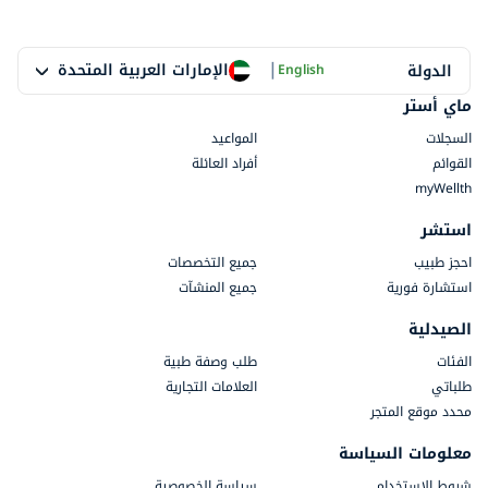
|
الإمارات العربية المتحدة
الدولة
English
ماي أستر
السجلات
المواعيد
القوائم
أفراد العائلة
myWellth
استشر
احجز طبيب
جميع التخصصات
استشارة فورية
جميع المنشآت
الصيدلية
الفئات
طلب وصفة طبية
طلباتي
العلامات التجارية
محدد موقع المتجر
معلومات السياسة
شروط الاستخدام
سياسة الخصوصية