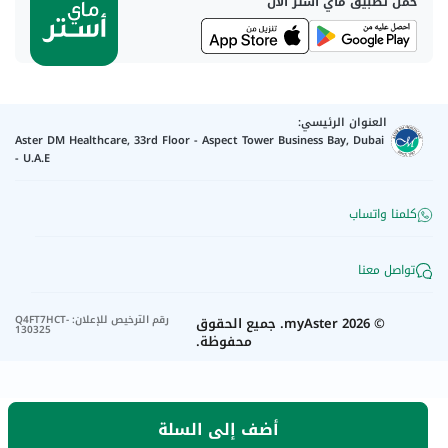
حمل تطبيق ماي أستر الآن
العنوان الرئيسي:
Aster DM Healthcare, 33rd Floor - Aspect Tower Business Bay, Dubai
- U.A.E
كلمنا واتساب
تواصل معنا
رقم الترخيص للإعلان
:
Q4FT7HCT-
©
2026
myAster.
جميع الحقوق
130325
محفوظة.
أضف إلى السلة