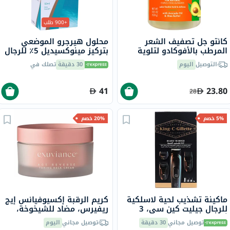
+900 طلب
كانتو جل تصفيف الشعر
محلول هيرجرو الموضعي
المرطب بالأفوكادو لتلوية
بتركيز مينوكسيديل 5٪ للرجال
الشعر الطبيعي والملفات
50 مل
التوصيل
اليوم
30 دقيقة
تصلك في
والشمع 524 جرام
41
23.80
28
5% خصم
20% خصم
ماكينة تشذيب لحية لاسلكية
كريم الرقبة إكسيوفيانس إيج
للرجال جيليت كين سي، 3
ريفيرس، مضاد للشيخوخة،
أمشاط
125 جرام
توصيل مجاني
30 دقيقة
توصيل مجاني
اليوم