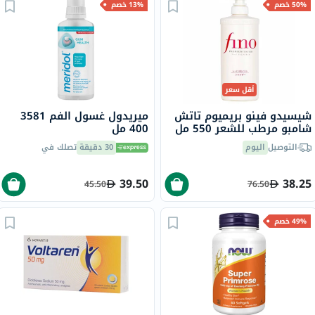
50% خصم
13% خصم
أقل سعر
شيسيدو فينو بريميوم تاتش
ميريدول غسول الفم 3581
شامبو مرطب للشعر 550 مل
400 مل
التوصيل
اليوم
30 دقيقة
تصلك في
39.50
38.25
45.50
76.50
49% خصم