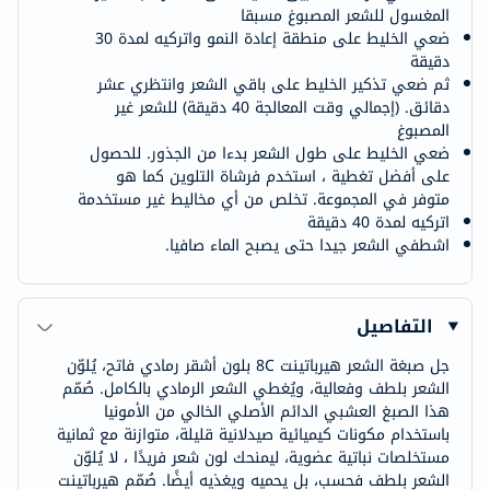
المغسول للشعر المصبوغ مسبقا
ضعي الخليط على منطقة إعادة النمو واتركيه لمدة 30
دقيقة
ثم ضعي تذكير الخليط على باقي الشعر وانتظري عشر
دقائق. (إجمالي وقت المعالجة 40 دقيقة) للشعر غير
المصبوغ
ضعي الخليط على طول الشعر بدءا من الجذور. للحصول
على أفضل تغطية ، استخدم فرشاة التلوين كما هو
متوفر في المجموعة. تخلص من أي مخاليط غير مستخدمة
اتركيه لمدة 40 دقيقة
اشطفي الشعر جيدا حتى يصبح الماء صافيا.
التفاصيل
جل صبغة الشعر هيرباتينت 8C بلون أشقر رمادي فاتح، يُلوّن
الشعر بلطف وفعالية، ويُغطي الشعر الرمادي بالكامل. صُمّم
هذا الصبغ العشبي الدائم الأصلي الخالي من الأمونيا
باستخدام مكونات كيميائية صيدلانية قليلة، متوازنة مع ثمانية
مستخلصات نباتية عضوية، ليمنحك لون شعر فريدًا ، لا يُلوّن
الشعر بلطف فحسب، بل يحميه ويغذيه أيضًا. صُمّم هيرباتينت