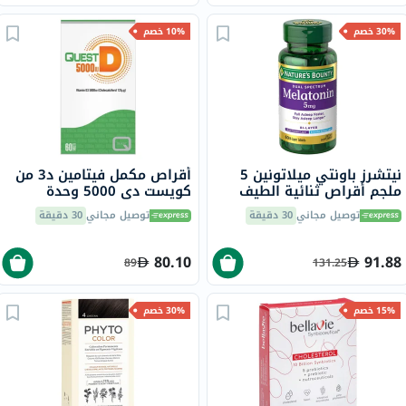
30% خصم
10% خصم
نيتشرز باونتي ميلاتونين 5
أقراص مكمل فيتامين د3 من
ملجم أقراص ثنائية الطيف
كويست دي 5000 وحدة
لدعم النوم، حزمة من 60
دولية، 60 قرص
توصيل مجاني
30 دقيقة
توصيل مجاني
30 دقيقة
80.10
91.88
89
131.25
15% خصم
30% خصم