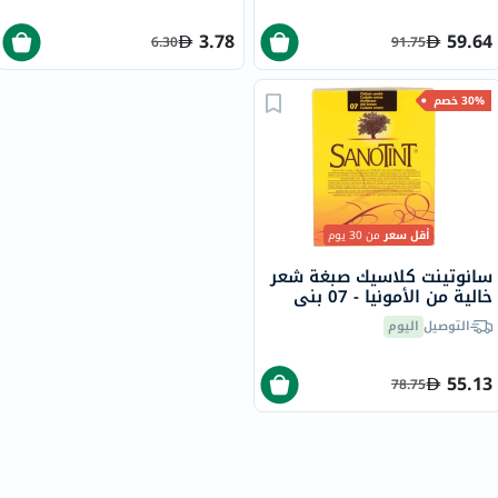
3.78
59.64
6.30
91.75
30% خصم
أقل سعر
من 30 يوم
سانوتينت كلاسيك صبغة شعر
خالية من الأمونيا - 07 بني
رمادي 125 مل
التوصيل
اليوم
55.13
78.75