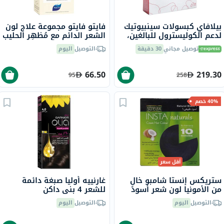
بيلافاي كبسولات سينبيوتيك
فايتو فايتو مجموعة علاج لون
لدعم الكوليسترول للبالغين،
الشعر الدائم مع مُظهِر الحليب
حزمة من 30
وكريم التلوين درجة اللون 4
توصيل مجاني
30 دقيقة
التوصيل
اليوم
بني
66.50
219.30
95
258
40% خصم
أقل سعر
ستريكس إنستا شامبو خالٍ
غارنييه أوليا صبغة دائمة
من الأمونيا لون شعر أسود
للشعر 4 بني داكن
طبيعي 1
التوصيل
اليوم
التوصيل
اليوم