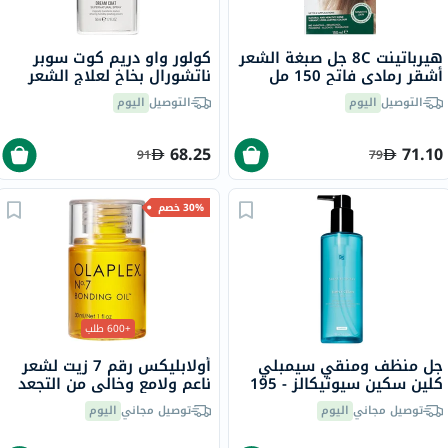
هيرباتينت 8C جل صبغة الشعر
كولور واو دريم كوت سوبر
أشقر رمادي فاتح 150 مل
ناتشورال بخاخ لعلاج الشعر
ومضاد التجعد 50 مل
التوصيل
اليوم
التوصيل
اليوم
68.25
71.10
91
79
30% خصم
+600 طلب
جل منظف ومنقي سيمبلي
أولابليكس رقم 7 زيت لشعر
كلين سكين سيوتيكالز - 195
ناعم ولامع وخالي من التجعد
مل
30 مل
توصيل مجاني
اليوم
توصيل مجاني
اليوم