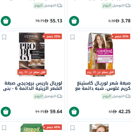
عنابي 3.16
رمادي 125 مل
التوصيل
اليوم
التوصيل
اليوم
55.13
3.78
78.75
6.30
35% خصم
35% خصم
أقل سعر
من 30 يوم
أقل سعر
من 30 يوم
صبغة شعر لوريـال كاستينغ
لوريال باريس بروديجي صبغة
كريم غلوس، شبه دائمة مع
الشعر الزيتية الدائمة 6 - بني
بلسم، بدرجة 700 أشقر
بلوط
التوصيل
اليوم
التوصيل
اليوم
59.64
42.25
91.75
65
40% خصم