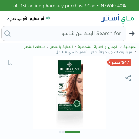
40% off 1st online pharmacy purchase! Code: NEW40
أم سقيم الأولى, دبي
Search for
البحث عن ش
الصيدلية
/
الجمال والعناية الشخصية
/
العناية بالشعر
/
صبغات الشعر
/
هيرباتينت 7R جل صبغة شعر - أشقر نحاسي 150 مل
%17 خصم