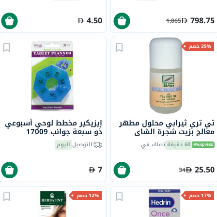
0VE4468U
4.50
798.75
1,065
25% خصم
تي تري ثيرابي محلول مطهر
إيزيكير مخطط لوحي أسبوعي
معالج بزيت شجرة الشاي
ذو سبعة جوانب 17009
والخزامى 118 مل
60 دقيقة
تصلك في
التوصيل
اليوم
7
25.50
34
17% خصم
12% خصم