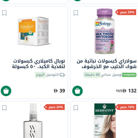
20% خصم
سولاراي كبسولات نباتية من
نوبال كاميلاري كبسولات
شوك الحليب مع الخرشوف
لتغذية الكبد، ٥٠ كبسولة
والهندباء لدعم الكبد في
توصيل مجاني
60 دقيقة
التوصيل
اليوم
الستينيات
39
132
165
10% خصم
25% خصم