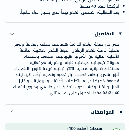
المجموعة. تخلصي من أي خلطات غير مستخدمة.
اتركيها لمدة 40 دقيقة.
بعد المعالجة، اشطفي الشعر جيداً حتى يصبح الماء صافياً.
التفاصيل
يلون جل صبغة الشعر الدائمة هيرباتينت بلطف وفعالية ويوفر
تغطية كاملة للشعر الرمادي. صبغة الشعر العشبية الدائمة
الأصلية الخالية من الأمونيا، هيرباتينت، مُصممة باستخدام
مكونات كيميائية صيدلانية قليلة، ومتوازنة مع ثمانية
مستخلصات نباتية عضوية، لتُنتج تركيبة فريدة لتلوين الشعر، لا
تُلوّن شعركِ بلطف فحسب، بل تحميه وتغذيه أيضًا. هيرباتينت
مُصممة خصيصًا من مستخلصات الأعشاب والبروتينات وإكليل
الجبل والكينا وقشر الجوز، لتحقيق لون طبيعي وحيوي لشعركِ.
40 دقيقة فقط للحصول على لون مثالي.
المواصفات
منتجات أصلية 100٪