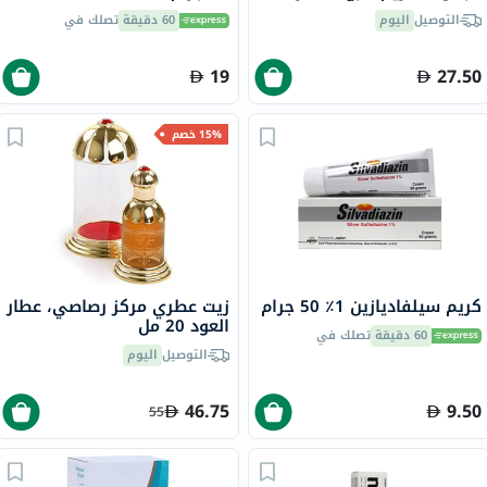
6.34 - بني شوكولاته
التوصيل
اليوم
60 دقيقة
تصلك في
19
27.50
15% خصم
كريم سيلفاديازين 1٪ 50 جرام
زيت عطري مركز رصاصي، عطار
العود 20 مل
60 دقيقة
تصلك في
التوصيل
اليوم
46.75
9.50
55