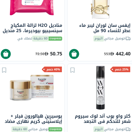
إيفس سان لوران ليبر ماء
مناديل H2O لزالة المكياج
عطر للنساء 90 مل
سينسيبيو بيوديرما، 25 منديل
توصيل مجاني
اليوم
60 دقيقة
تصلك في
50.75
442.40
72.50
553
25% خصم
40% خصم
كلر واو بوب آند لوك سيروم
يوسيرين هيالورون فيلر +
شعر للتحكم في التجعد
إيلاستيتي كريم نهاري مضاد
ولمعان فائق 55 مل
للتجاعيد مع عامل حماية من
توصيل مجاني
اليوم
توصيل مجاني
60 دقيقة