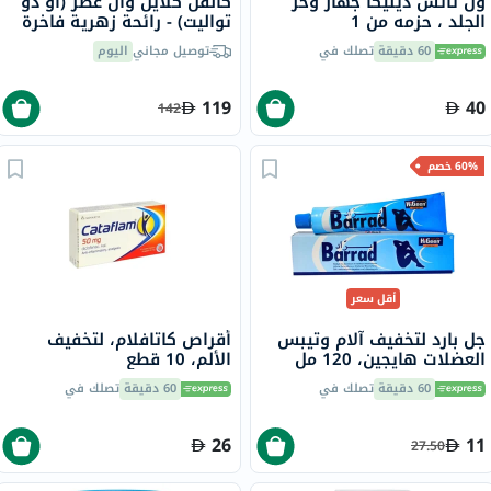
ون تاتش ديليكا جهاز وخز
كالفن كلاين وان عطر (أو دو
الجلد ، حزمه من 1
تواليت) - رائحة زهرية فاخرة
200 مل
60 دقيقة
تصلك في
توصيل مجاني
اليوم
119
40
142
60% خصم
أقل سعر
جل بارد لتخفيف آلام وتيبس
أقراص كاتافلام، لتخفيف
العضلات هايجين، 120 مل
الألم، 10 قطع
60 دقيقة
تصلك في
60 دقيقة
تصلك في
26
11
27.50