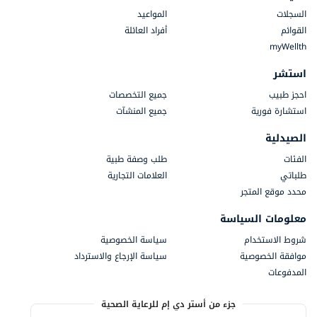
السجلات
المواعيد
القوائم
أفراد العائلة
myWellth
استشر
احجز طبيب
جميع التخصصات
استشارة فورية
جميع المنشآت
الصيدلية
الفئات
طلب وصفة طبية
طلباتي
العلامات التجارية
محدد موقع المتجر
معلومات السياسة
شروط الاستخدام
سياسة الخصوصية
موافقة الخصوصية
سياسة الإرجاع والاسترداد
المدفوعات
جزء من أستر دي إم للرعاية الصحية