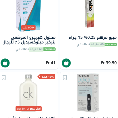
+900 طلب
ميبو مرهم 0.25% 15 جرام
محلول هيرجرو الموضعي
بتركيز مينوكسيديل 5٪ للرجال
60 دقيقة
تصلك في
50 مل
60 دقيقة
تصلك في
41
39.50
16% خصم
أقل سعر
من 30 يوم