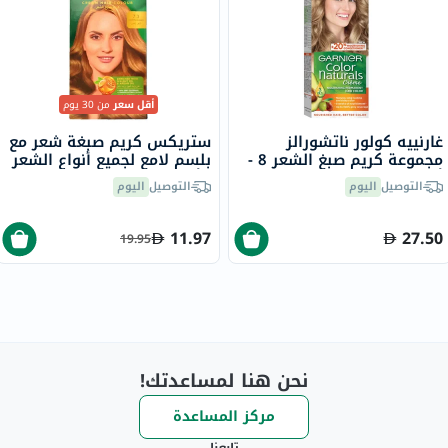
أقل سعر
من 30 يوم
غارنييه كولور ناتشورالز
ستريكس كريم صبغة شعر مع
مجموعة كريم صبغ الشعر 8 -
بلسم لامع لجميع أنواع الشعر
أشقر فاتح
- أشقر ذهبي 7.3
التوصيل
اليوم
التوصيل
اليوم
11.97
27.50
19.95
نحن هنا لمساعدتك!
مركز المساعدة