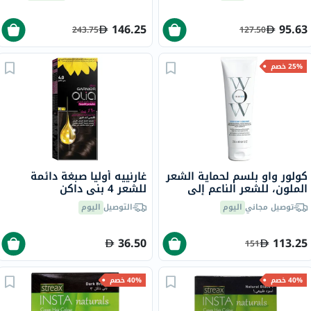
أشعة الشمس 15، 50 مل
146.25
95.63
243.75
127.50
25% خصم
كولور واو بلسم لحماية الشعر
غارنييه أوليا صبغة دائمة
الملون، للشعر الناعم إلى
للشعر 4 بني داكن
العادي 250 مل
توصيل مجاني
اليوم
التوصيل
اليوم
36.50
113.25
151
40% خصم
40% خصم