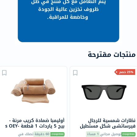
منتجات مقترحة
25% خصم
نظارات شمسية للرجال
أوليمبا ضمادة كريب مرنة -
فيرساتشي شكل مستطيل
بيج 5 ياردات 1 قطعة s OEY-
مقاس 53 - GB1/87
111-4
توصيل مجاني
1 مساءً
60 دقيقة
تصلك في