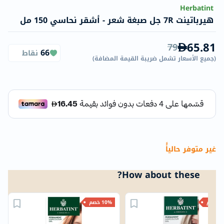
Herbatint
هيرباتينت 7R جل صبغة شعر - أشقر نحاسي 150 مل
65.81
79
66
نقاط
(
جميع الأسعار تشمل ضريبة القيمة المضافة
)
غير متوفر حالياًً
How about these?
خصم
10% خصم