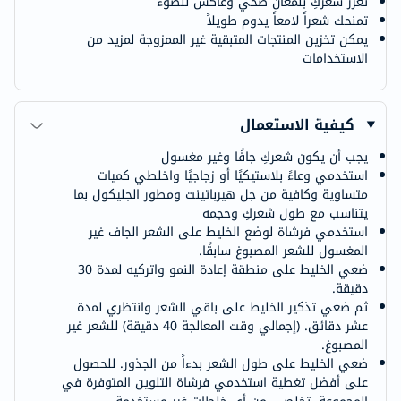
تعزز شعركِ بلمعان صحي وعاكس للضوء
تمنحك شعراً لامعاً يدوم طويلاً
يمكن تخزين المنتجات المتبقية غير الممزوجة لمزيد من
الاستخدامات
كيفية الاستعمال
يجب أن يكون شعركِ جافًا وغير مغسول
استخدمي وعاءً بلاستيكيًا أو زجاجيًا واخلطي كميات
متساوية وكافية من جل هيرباتينت ومطور الجليكول بما
يتناسب مع طول شعركِ وحجمه
استخدمي فرشاة لوضع الخليط على الشعر الجاف غير
المغسول للشعر المصبوغ سابقًا.
ضعي الخليط على منطقة إعادة النمو واتركيه لمدة 30
دقيقة.
ثم ضعي تذكير الخليط على باقي الشعر وانتظري لمدة
عشر دقائق. (إجمالي وقت المعالجة 40 دقيقة) للشعر غير
المصبوغ.
ضعي الخليط على طول الشعر بدءاً من الجذور. للحصول
على أفضل تغطية استخدمي فرشاة التلوين المتوفرة في