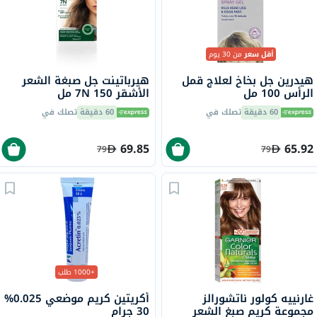
أقل سعر
من 30 يوم
هيدرين جل بخاخ لعلاج قمل
هيرباتينت جل صبغة الشعر
الرأس 100 مل
الأشقر 7N 150 مل
60 دقيقة
تصلك في
60 دقيقة
تصلك في
69.85
65.92
79
79
+1000 طلب
غارنييه كولور ناتشورالز
أكريتين كريم موضعي 0.025%
مجموعة كريم صبغ الشعر
30 جرام