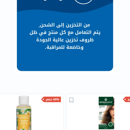
البروستاتا
الفيتامينات
مالتي
فيتامين
فيتامين
أ
فيتامين
ب
فيتامين
ج
فيتامين
د
فيتامين
40% خصم
هـ
المعادن
المغنيسيوم
الحديد