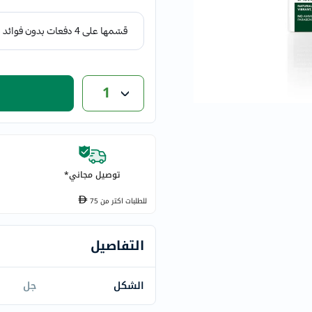
eucerin
vitabiotics
bioderma
vichy
now
1
acm
dymatize
isdin
priorin
توصيل مجاني*
medicube
country-
للطلبات اكتر من
75
life
blueberry-
التفاصيل
naturals
bepanthen
الشكل
جل
21st-