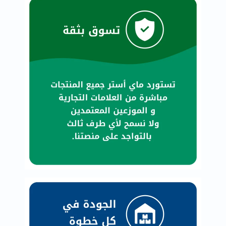
العظام
والمفاصل
المخ
والذاكرة
صحة
القلب
دعم
مرضى
السكري
دعم
الكلى
والمسالك
البولية
دعم
الكبد
صحة