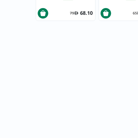
68.10
79
65