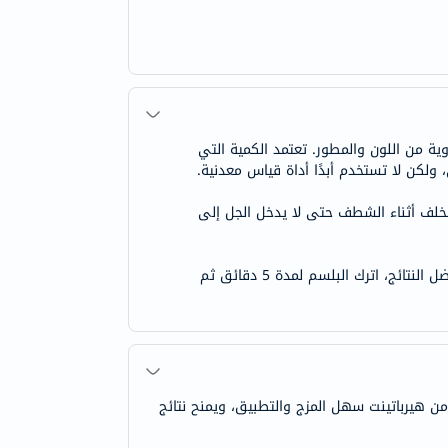
ة من اللون والمطور. تعتمد الكمية التي
كن لا تستخدم أبدًا أداة قياس معدنية.
 إلى الخلف أثناء الشطف حتى لا يدخل الجل إلى
للحصول على لون يدوم طويلاً، أكمل عملية التلوين وثبت اللون الجديد باستخدام بلسم هيرباتينت رويال كريم. للحصول على أفضل النتائج، اترك البلسم لمدة 5 دقائق ثم
الشعر من هيرباتينت سهل المزج والتطبيق، ويمنح نتائج