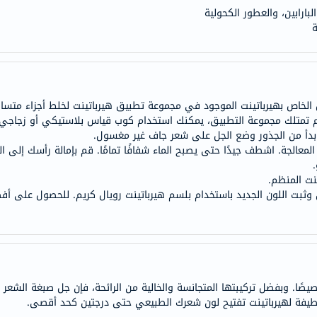
anua
لبارابين، والعطور الكحولية
ة
theordinary
neocell
K18
uriage
planet-
الخاص بهيرباتينت الموجود في مجموعة تطبيق هيرباتينت لخلط أجزاء متساوي
متلك مجموعة التطبيق، يمكنك استخدام كوب قياس بلاستيكي أو زجاجي، ول
paleo
بدأ من الجذور وضع الجل على شعر جاف غير مغسول.
egoqv
الالتزام بزمن المعالجة. اشطف جيدًا حتى يصبح الماء شفافًا تمامًا. قم بإمالة رأسك
optimumnutrition
نت المنظم.
olaplex
solaray
cosrx
vitalproteins
optibac
OMRON
ر لون أكثر تخصيصًا. وبفضل تركيبتها المتجانسة والخالية من الرائحة، فإن جل صبغة 
fino
Goongbe