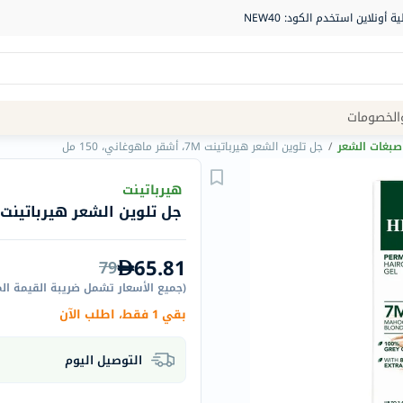
Site
الخصومات
Navigation
صبغات الشعر
/
جل تلوين الشعر هيرباتينت 7M، أشقر ماهوغاني، 150 مل
الصيدلية
هيرباتينت
جل تلوين الشعر هيرباتينت 7M، أشقر ماهوغاني، 150 م
الماركات
NDL
65.81
79
Humantara
(
جميع الأسعار تشمل ضريبة القيمة ال
carroten
بقي 1 فقط، اطلب الآن
betadine
La
التوصيل اليوم
Roche
Posay