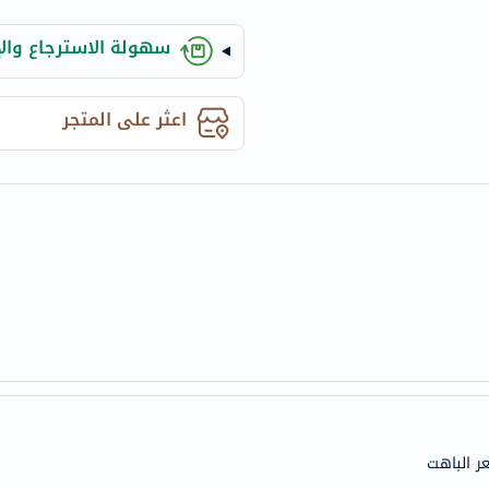
century
accu-
سهولة الاسترجاع والإ
chek
activise
اعثر على المتجر
acuvue
annemarie-
borlind
webber-
naturals
aveeno
freestylelibre
cetaphil
CHalpha
cerave
dralthea
mustela
ر الباهت
celimax