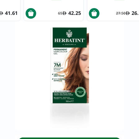
بدرجة 323 شوكولا داكن
بدرجة 100 ليكوريس بلاك
خسارة
الوزن
41.61
42.25
26
65
27.50
فحص
صحي
روتيني
باقة
القلب
الصحي
Original
IV
اختبار
التحسس
الغذائي
الحالة
الصحية
البشرة
والشعر