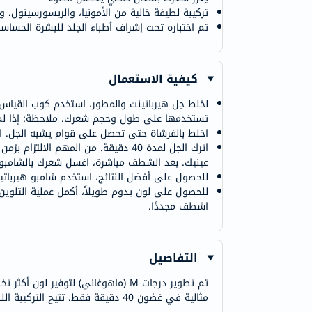
تركيبة لطيفة خالية من الأمونيا، والريسورسينول، وا
تم اختباره تحت إشراف أطباء الجلد للبشرة الحساس
كيفية الاستعمال
لخلط جل هيرباتينت والمطور، استخدم كوب القياس 
تستخدمها على طول وحجم شعرك. ملاحظة: إذا لم ت
اخلط بالفرشاة حتى تحصل على قوام يشبه الجل. ا
اترك الجل لمدة 40 دقيقة. من المهم 
عينيك. بعد الشطف مباشرة، اغسل شعرك بالشامبو.
للحصول على أفضل النتائج، استخدم شامبو هيرباتي
اشطف مجددًا.
التفاصيل
تم تطوير درجات M (ماهوغاني) لتوفي
مثالية في غضون 40 دقيقة فقط. تتيح التركيبة اللطيفة لهيرباتينت تفتيح لون شعرك الطبيعي حتى درجتين كحد أقصى.