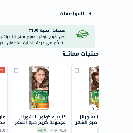
المواصفات
منتجات أصلية 100٪
نحن نقوم بتوفير جميع منتجاتنا مباشر
التحكّم في درجة الحرارة. ولضمان الج
منتجات مماثلة
5% خ
غارنييه كولور ناتشورالز
غارنييه كولور ناتشورالز
غار
مجموعة كريم صبغ الشعر
مجموعة كريم صبغ الشعر
مجم
6.34 - بني شوكولاته
6 - أشقر داكن
4 - بني
التوصيل
اليوم
التوصيل
اليوم