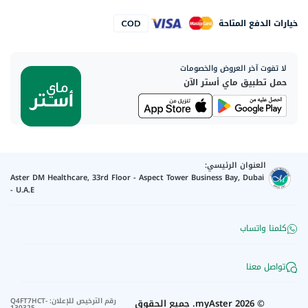
خيارات الدفع المتاحة
لا تفوت آخر العروض والخصومات
حمل تطبيق ماي أستر الآن
العنوان الرئيسي:
Aster DM Healthcare, 33rd Floor - Aspect Tower Business Bay, Dubai
- U.A.E
كلمنا واتساب
تواصل معنا
رقم الترخيص للإعلان
:
Q4FT7HCT-
©
2026
myAster.
جميع الحقوق
130325