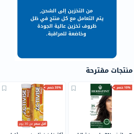
منتجات مقترحة
10% خصم
35% خصم
أقل سعر
من 30 يوم