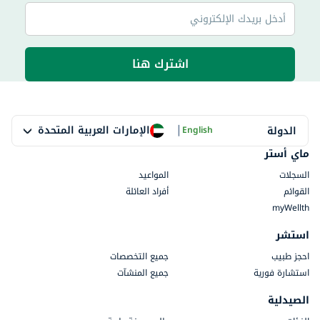
اشترك هنا
|
الإمارات العربية المتحدة
الدولة
English
ماي أستر
السجلات
المواعيد
القوائم
أفراد العائلة
myWellth
استشر
احجز طبيب
جميع التخصصات
استشارة فورية
جميع المنشآت
الصيدلية