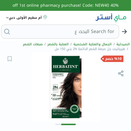
40% off 1st online pharmacy purchase! Code: NEW40
أم سقيم الأولى, دبي
Search for
البحث عن
الصيدلية
/
الجمال والعناية الشخصية
/
العناية بالشعر
/
صبغات الشعر
/
هيرباتينت جل صبغة الشعر الدائمة 2N بني 150 مل
%10 خصم