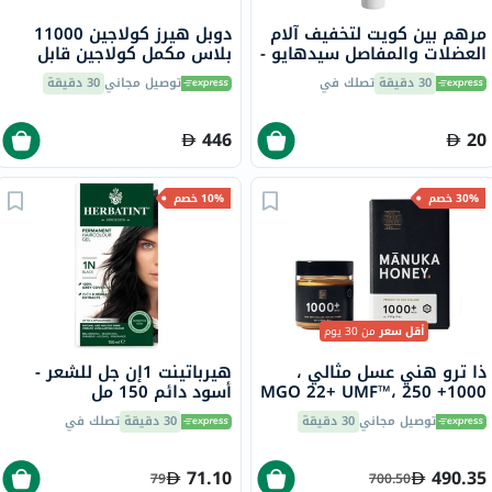
مرهم بين كويت لتخفيف آلام
دوبل هيرز كولاجين 11000
العضلات والمفاصل سيدهايو -
بلاس مكمل كولاجين قابل
30 جرام
للشرب لصحة المفاصل، قوارير
30 دقيقة
تصلك في
توصيل مجاني
30 دقيقة
جرعة واحدة حزمة من 30
كبسولة
446
20
30% خصم
10% خصم
أقل سعر
من 30 يوم
ذا ترو هني عسل مثالي ،
هيرباتينت 1إن جل للشعر -
1000+ MGO 22+ UMF™، 250
أسود دائم 150 مل
جرام
توصيل مجاني
30 دقيقة
30 دقيقة
تصلك في
71.10
490.35
79
700.50