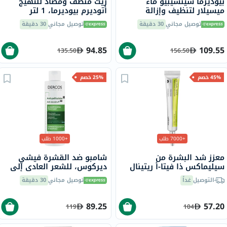
بيوديرما سينسيبيو ماء
زيت منظف ومضاد للتهيج
ميسيلار لتنظيف وإزالة
أتوديرم بيوديرما، 1 لتر
المكياج 850 مل
توصيل مجاني
30 دقيقة
توصيل مجاني
30 دقيقة
94.85
109.55
135.50
156.50
45% خصم
25% خصم
+7000 طلب
+1000 طلب
معزز شد البشرة من
شامبو ضد القشرة فيشي
سيليماكس ذا فيتا-أ ريتينال
ديركوس، للشعر العادي إلى
شوت، 15 مل
الدهني، 200 مل
التوصيل
غداً
توصيل مجاني
30 دقيقة
89.25
57.20
119
104