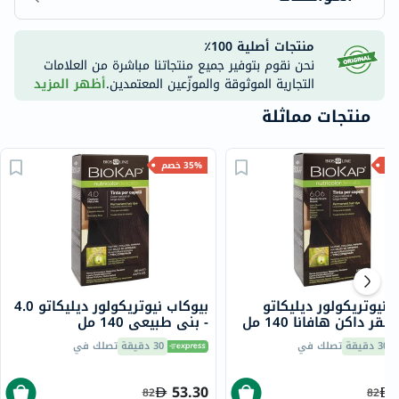
منتجات أصلية 100٪
نحن نقوم بتوفير جميع منتجاتنا مباشرة من العلامات
التجارية الموثوقة والموزّعين المعتمدين.
أظهر المزيد
منتجات مماثلة
35% خصم
 نيوتريكولور ديليكاتو
بيوكاب نيوتريكولور ديليكاتو 4.0
- بني طبيعي 140 مل
30 دقيقة
تصلك في
30 دقيقة
تصلك في
53.30
82
82