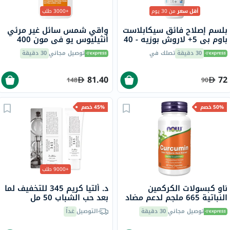
أقل سعر
من 30 يوم
+3000 طلب
بلسم إصلاح فائق سيكابلاست
واقي شمس سائل غير مرئي
باوم بي 5+ لاروش بوزيه - 40
أنثيليوس يو في مون 400
مل
لاروش بوزيه، عامل حماية
30 دقيقة
تصلك في
توصيل مجاني
30 دقيقة
50+ - 50 مل
81.40
72
148
90
50% خصم
45% خصم
+9000 طلب
ناو كبسولات الكركمين
د. ألتيا كريم 345 للتخفيف لما
النباتية 665 ملجم لدعم مضاد
بعد حب الشباب 50 مل
للالتهابات ومضادات الأكسدة
توصيل مجاني
30 دقيقة
التوصيل
غداً
حزمة من 60