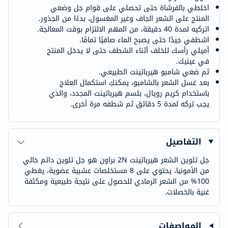
اخلطي بالفرشاة حتى تحصلي على قوام جل وضعي
المنتج على الشعر الجاف وغير المغسول، بدءًا من الجذور.
اتركيه لمدة 40 دقيقة، من المهم الالتزام بوقت المعالجة.
اشطفي جيدًا حتى يصبح الماء صافيًا تمامًا.
أميلي رأسك للخلف أثناء الشطف حتى لا يدخل المنتج
في عينيك.
ثم ضعي شامبو هيرباتينت الطبيعي.
بعد غسل الشعر بالشامبو، يمكنكِ استكمال العلاج
باستخدام كريم رويال، بلسم هيرباتينت المجدد، والذي
يجب تركه لمدة 5 دقائق ثم شطفه مرة أخرى.
التفاصيل
جل تلوين الشعر هيرباتينت 2N براون هو جل تلوين دائم خالي
من الأمونيا، يحتوي على 8 مستخلصات عشبية عضوية، يغطي
100% من الشعر الرمادي للحصول على نتيجة طبيعية ومكثفة
غنية بالخصلات.
المواصفات