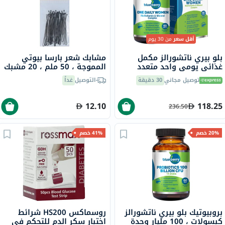
أقل سعر
من 30 يوم
بلو بيري ناتشورالز مكمل
مشابك شعر بارسا بيوتي
غذائي يومي واحد متعدد
المموجة ، 50 ملم ، 20 مشبك
الفيتامينات والمعادن للنساء،
توصيل مجاني
30 دقيقة
التوصيل
غداً
حزمة من 60 قرص
12.10
118.25
236.50
20% خصم
41% خصم
بروبيوتيك بلو بيري ناتشورالز
روسماكس HS200 شرائط
كبسولات ، 100 مليار وحدة
اختبار سكر الدم للتحكم في