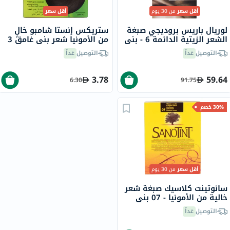
أقل سعر
من 30 يوم
أقل سعر
لوريال باريس بروديجي صبغة
ستريكس إنستا شامبو خالٍ
الشعر الزيتية الدائمة 6 - بني
من الأمونيا شعر بني غامق 3
بلوط
التوصيل
غداً
التوصيل
غداً
3.78
59.64
6.30
91.75
30% خصم
أقل سعر
من 30 يوم
سانوتينت كلاسيك صبغة شعر
خالية من الأمونيا - 07 بني
رمادي 125 مل
التوصيل
غداً