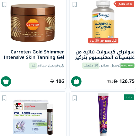
35% خصم
أقل سعر
من 30 يوم
سولاراي كبسولات نباتية من
Carroten Gold Shimmer
غليسينات المغنيسيوم بتركيز
Intensive Skin Tanning Gel
350 ملجم لصحة العظام
150ml
توصيل مجاني
30 دقيقة
توصيل مجاني
غداً
والعضلات حزمة من 120
106
126.75
195
جديد