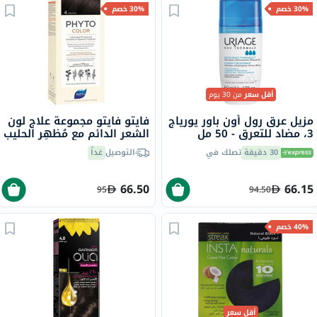
30% خصم
30% خصم
أقل سعر
من 30 يوم
مزيل عرق رول أون باور يورياج
فايتو فايتو مجموعة علاج لون
3، مضاد للتعرق - 50 مل
الشعر الدائم مع مُظهِر الحليب
وكريم التلوين درجة اللون 4
30 دقيقة
تصلك في
التوصيل
غداً
بني
66.50
66.15
95
94.50
40% خصم
أقل سعر