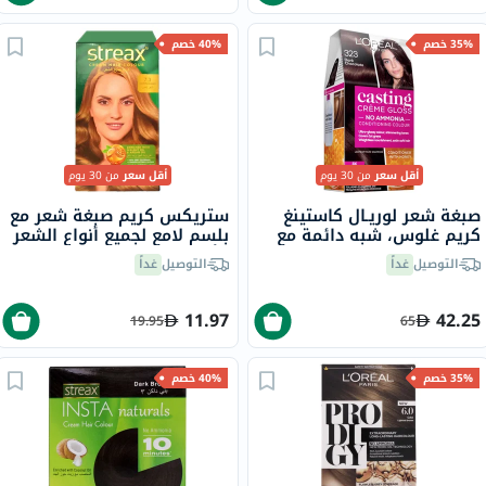
35% خصم
40% خصم
أقل سعر
من 30 يوم
أقل سعر
من 30 يوم
صبغة شعر لوريـال كاستينغ
ستريكس كريم صبغة شعر مع
كريم غلوس، شبه دائمة مع
بلسم لامع لجميع أنواع الشعر
بلسم، بدرجة 323 شوكولا
- أشقر ذهبي 7.3
التوصيل
غداً
التوصيل
غداً
داكن
11.97
42.25
19.95
65
35% خصم
40% خصم