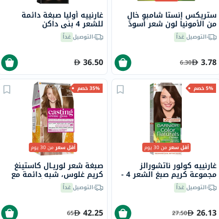
ستريكس إنستا شامبو خالٍ
غارنييه أوليا صبغة دائمة
من الأمونيا لون شعر أسود
للشعر 4 بني داكن
طبيعي 1
التوصيل
غداً
التوصيل
غداً
36.50
3.78
6.30
5% خصم
35% خصم
أقل سعر
من 30 يوم
أقل سعر
من 30 يوم
غارنييه كولور ناتشورالز
صبغة شعر لوريـال كاستينغ
مجموعة كريم صبغ الشعر 4 -
كريم غلوس، شبه دائمة مع
بني
بلسم، بدرجة 700 أشقر
التوصيل
غداً
التوصيل
غداً
42.25
26.13
65
27.50