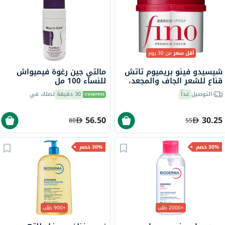
أقل سعر
من 30 يوم
شيسيدو فينو بريميوم تاتش
مالتي جين رغوة فيميواش
قناع للشعر الجاف والمجعد،
للنساء 100 مل
230 جرام
التوصيل
غداً
30 دقيقة
تصلك في
56.50
30.25
80
55
30% خصم
30% خصم
+2000 طلب
+900 طلب