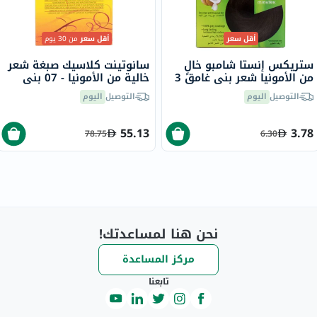
أقل سعر
أقل سعر
من 30 يوم
ستريكس إنستا شامبو خالٍ
سانوتينت كلاسيك صبغة شعر
من الأمونيا شعر بني غامق 3
خالية من الأمونيا - 07 بني
رمادي 125 مل
التوصيل
اليوم
التوصيل
اليوم
55.13
3.78
78.75
6.30
نحن هنا لمساعدتك!
مركز المساعدة
تابعنا