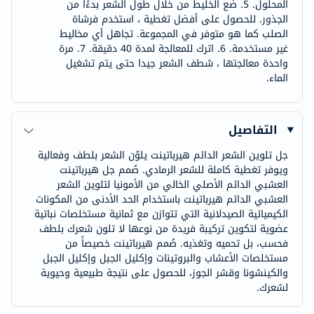
المحلول. 5. ضع الخليط من خلال طول الشعر بدءًا من
الجذور. للحصول على أفضل تغطية ، استخدم فرشاة
الصلب كما هو متوفر في المجموعة. تجاهل أي مخاليط
غير مستخدمة. 6. اترك للمعالجة لمدة 40 دقيقة. 7. مرة
واحدة معالجتها ، شطف الشعر جيدا حتى يتم تشغيل
الماء.
التفاصيل
جل تلوين الشعر الدائم هيرباتينت يلوّن الشعر بلطف وفعالية
ويوفر تغطية كاملة للشعر الرمادي. صُمم جل هيرباتينت
العشبي الدائم الأصلي الخالي من الأمونيا لتلوين الشعر
العشبي الدائم هيرباتينت باستخدام الحد الأدنى من المكونات
الكيميائية الصيدلانية التي تتوازن مع ثمانية مستخلصات نباتية
عضوية لتكوين تركيبة فريدة من نوعها لا تلون شعرك بلطف
فحسب، بل تحميه وتغذيه. صُمم هيرباتينت خصيصاً من
مستخلصات الأعشاب والبروتينات وإكليل الجبل وإكليل الجبل
والكينشونا وقشر الجوز، للحصول على نتيجة طبيعية وحيوية
لشعرك.