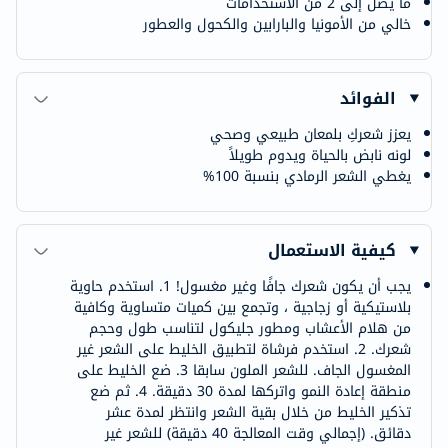
ما يصل إلى 2 من الاستخدامات
خالي من الأمونيا والبارابين والكحول والعطور
الفوائد
يعزز شعركِ بلمعان طبيعي وصحي
لونه نابض بالحياة ويدوم طويلاً
يغطي الشعر الرمادي بنسبة 100%
كيفية الاستعمال
يجب أن يكون شعرك جافًا وغير مغسول! 1. استخدم حاوية
بلاستيكية أو زجاجية ، وتجمع بين كميات متساوية وكافية
من هلام الأعشاب ومطور جليكول لتناسب طول وحجم
شعرك. 2. استخدم فرشاة لتطبيق الخليط على الشعر غير
المغسول الجاف. للشعر الملون سابقا 3. ضع الخليط على
منطقة إعادة النمو واتركها لمدة 30 دقيقة. 4. ثم ضع
تذكير الخليط من خلال بقية الشعر وانتظر لمدة عشر
دقائق. (إجمالي وقت المعالجة 40 دقيقة) للشعر غير