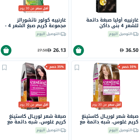
أقل سعر
من 30 يوم
غارنييه أوليا صبغة دائمة
غارنييه كولور ناتشورالز
للشعر 4 بني داكن
مجموعة كريم صبغ الشعر 4 -
بني
التوصيل
اليوم
التوصيل
اليوم
26.13
36.50
27.50
35% خصم
35% خصم
أقل سعر
من 30 يوم
أقل سعر
من 30 يوم
صبغة شعر لوريـال كاستينغ
صبغة شعر لوريـال كاستينغ
كريم غلوس، شبه دائمة مع
كريم غلوس، شبه دائمة مع
بلسم، بدرجة 700 أشقر
بلسم، بدرجة 323 شوكولا
التوصيل
اليوم
التوصيل
اليوم
داكن