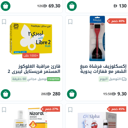
69.30
130
126
40% خصم
+1000 طلب
إكسكلوزيف فرشاة صبغ
قارئ مراقبة الغلوكوز
الشعر مع قفازات يدوية
المستمر فريستايل ليبري 2
للاستخدام مرة واحدة، حزمة
بلس، المزود بمستشعر فلاش
التوصيل
اليوم
توصيل مجاني
60 دقيقة
من 2
280
9.30
282
15.50
45% خصم
27% خصم