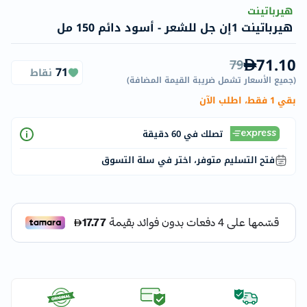
هيرباتينت
هيرباتينت 1إن جل للشعر - أسود دائم 150 مل
71.10
79
71
نقاط
(
جميع الأسعار تشمل ضريبة القيمة المضافة
)
بقي 1 فقط، اطلب الآن
تصلك في 60 دقيقة
فتح التسليم متوفر، اختر في سلة التسوق