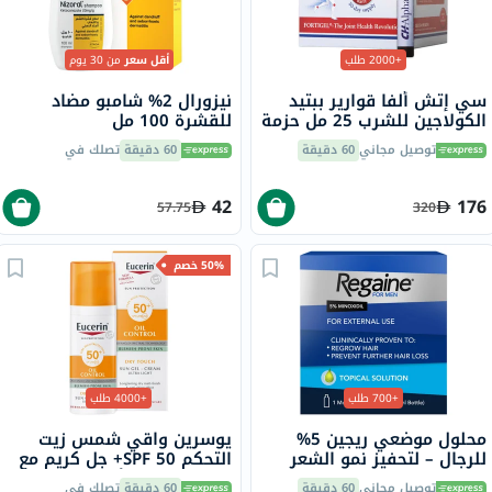
+2000 طلب
أقل سعر
من 30 يوم
سي إتش ألفا قوارير ببتيد
نيزورال 2% شامبو مضاد
الكولاجين للشرب 25 مل حزمة
للقشرة 100 مل
من 30
توصيل مجاني
60 دقيقة
60 دقيقة
تصلك في
42
176
57.75
320
50% خصم
+700 طلب
+4000 طلب
محلول موضعي ريجين 5%
يوسرين واقي شمس زيت
للرجال – لتحفيز نمو الشعر
التحكم SPF 50+ جل كريم مع
وعلاج الصلع الوراثي
لمسة جافة وتأثير مضاد
توصيل مجاني
60 دقيقة
60 دقيقة
تصلك في