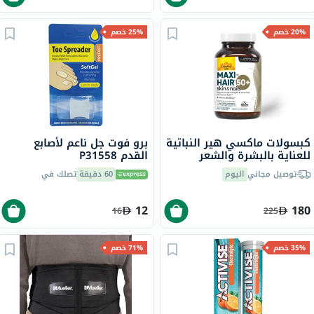
20% خصم
25% خصم
كبسولات ماكسي هير النباتية
برو فوت جل ناعم لأصابع
للعناية بالبشرة والشعر
القدم P31558
كاونتري لايف، 60 كبسولة
توصيل مجاني
اليوم
60 دقيقة
تصلك في
12
180
16
225
35% خصم
71% خصم