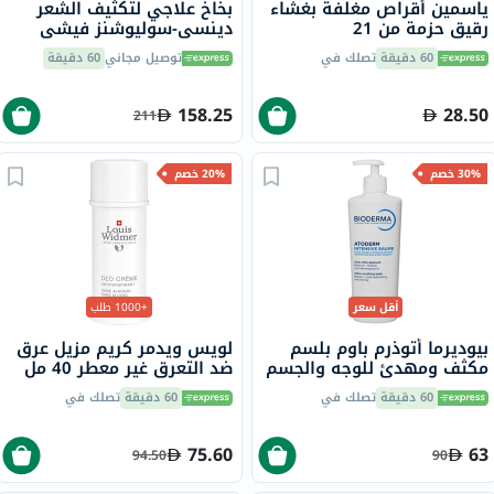
ياسمين أقراص مغلفة بغشاء
بخاخ علاجي لتكثيف الشعر
رقيق حزمة من 21
دينسي-سوليوشنز فيشي
ديركوس، 100 مل
60 دقيقة
تصلك في
توصيل مجاني
60 دقيقة
158.25
28.50
211
30% خصم
20% خصم
أقل سعر
+1000 طلب
بيوديرما أتوذرم باوم بلسم
لويس ويدمر كريم مزيل عرق
مكثف ومهدئ للوجه والجسم
ضد التعرق غير معطر 40 مل
500 مل
60 دقيقة
تصلك في
60 دقيقة
تصلك في
75.60
63
94.50
90