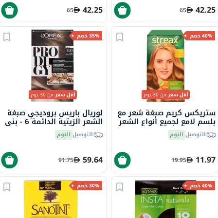
42.25
42.25
65
65
40% خصم
35% خصم
أقل سعر
من 30 يوم
أقل سعر
من 30 يوم
ستريكس كريم صبغة شعر مع
لوريال باريس بروديجي صبغة
بلسم لامع لجميع أنواع الشعر
الشعر الزيتية الدائمة 6 - بني
- أشقر ذهبي 7.3
بلوط
التوصيل
اليوم
التوصيل
اليوم
59.64
11.97
91.75
19.95
40% خصم
30% خصم