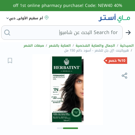
40% off 1st online pharmacy purchase! Code: NEW40
أم سقيم الأولى, دبي
Search for
الصيدلية
/
الجمال والعناية الشخصية
/
العناية بالشعر
/
صبغات الشعر
/
هيرباتينت 1إن جل للشعر - أسود دائم 150 مل
%10 خصم