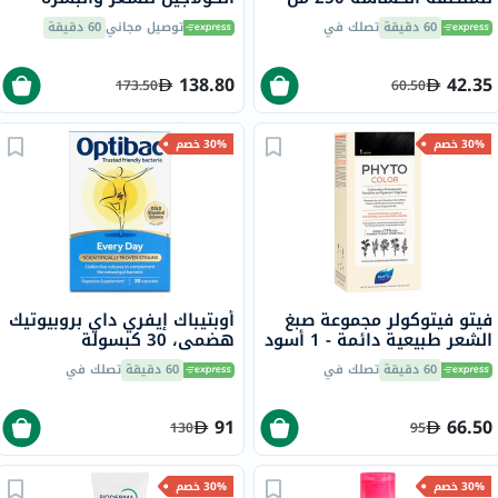
والأظافر 284 جرام
60 دقيقة
تصلك في
توصيل مجاني
60 دقيقة
138.80
42.35
173.50
60.50
30% خصم
30% خصم
فيتو فيتوكولر مجموعة صبغ
أوبتيباك إيفري داي بروبيوتيك
الشعر طبيعية دائمة - 1 أسود
هضمي، 30 كبسولة
60 دقيقة
تصلك في
60 دقيقة
تصلك في
91
66.50
130
95
30% خصم
30% خصم