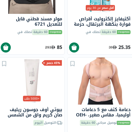
أقل سعر
من 30 يوم
أكتيفايز إلكتروليت أقراص
مولر مسند قطني قابل
فوارة بنكهة البرتقال، حزمة
للتعديل 6721
من 20
60 دقيقة
تصلك في
60 دقيقة
تصلك في
85
25.35
293
39
45% خصم
+5000 طلب
دعامة كتف مع 5 دعامات
بيوتي أوف جوسون ريليف
أوليمبا، مقاس صغير، OEH-
صان كريم واقٍ من الشمس
411
عضوي بلأرز والبروبيوتيك
توصيل مجاني
60 دقيقة
التوصيل
اليوم
بعامل حماية 50+ وحماية
فائقة 50 مل