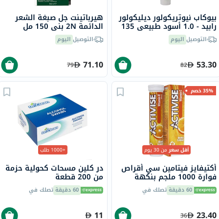
بيوكاب نيوتريكولور ديليكولور
هيرباتينت جل صبغة الشعر
رابيد - 1.0 أسود طبيعي 135
الدائمة 2N بني 150 مل
مل
التوصيل
اليوم
التوصيل
اليوم
71.10
53.30
79
82
35% خصم
أقل سعر
من 30 يوم
+1000 طلب
أكتيفايز فيتامين سي أقراص
در كلين مسحات كحولية حزمة
فوارة 1000 ملجم بنكهة
من 200 قطعة
البرتقال حزمة من 20
60 دقيقة
تصلك في
60 دقيقة
تصلك في
11
23.40
36