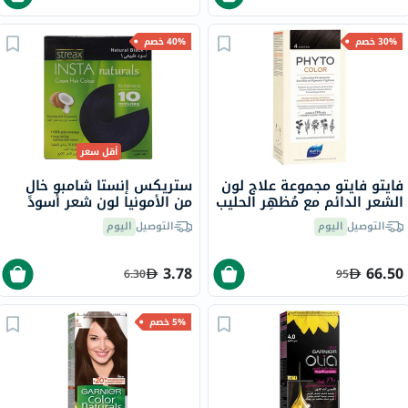
30% خصم
40% خصم
أقل سعر
فايتو فايتو مجموعة علاج لون
ستريكس إنستا شامبو خالٍ
الشعر الدائم مع مُظهِر الحليب
من الأمونيا لون شعر أسود
وكريم التلوين درجة اللون 4
طبيعي 1
التوصيل
اليوم
التوصيل
اليوم
بني
3.78
66.50
6.30
95
5% خصم