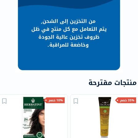
منتجات مقترحة
35% خصم
10% خصم