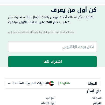
كن أول من يعرف
اشترك الآن لتصلك أحدث عروض باقات الجمال والصحة، واحصل
مباشرةً*!
على
خصم 40٪ على طلبك الأول
40 للعملاء الجدد فقط. تطبق الشروط والأحكام.
خصم يصل إلى
اشترك هنا
|
الإمارات العربية المتحدة
الدولة
English
ماي أستر
السجلات
المواعيد
القوائم
أفراد العائلة