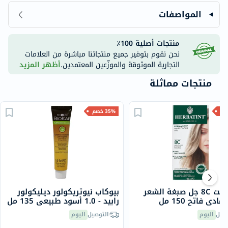
المواصفات
منتجات أصلية 100٪
نحن نقوم بتوفير جميع منتجاتنا مباشرة من العلامات
التجارية الموثوقة والموزّعين المعتمدين.
أظهر المزيد
منتجات مماثلة
35% خصم
هيرباتينت 8C جل صبغة الشعر
بيوكاب نيوتريكولور ديليكولور
ادي فاتح 150 مل
رابيد - 1.0 أسود طبيعي 135 مل
صيل
اليوم
التوصيل
اليوم