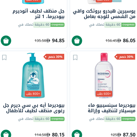
يوسيرين هيدرو بروتكت واقي
جل منظف لطيف أتوديرم
من الشمس للوجه بعامل
بيوديرما، 1 لتر
حماية 50+ سائل فائق الخفة،
60 دقيقة
تصلك في
60 دقيقة
تصلك في
50 مل
94.85
86.05
135.50
156.45
30% خصم
30% خصم
+600 طلب
+800 طلب
بيوديرما سينسيبيو ماء
بيوديرما أيه بي سي ديرم جل
ميسيلار لتنظيف وإزالة
رغوي منظف لطيف للأطفال
المكياج 500 مل
والرضع 1 لتر
60 دقيقة
تصلك في
60 دقيقة
تصلك في
80.15
87.50
114.50
125