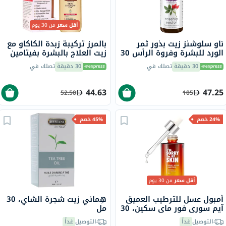
أقل سعر
من 30 يوم
ناو سلوشنز زيت بذور ثمر
بالمرز تركيبة زبدة الكاكاو مع
الورد للبشرة وفروة الرأس 30
زيت العلاج بالبشرة بفيتامين
مل
إي 60 مل
30 دقيقة
تصلك في
30 دقيقة
تصلك في
44.63
47.25
52.50
105
24% خصم
45% خصم
أقل سعر
من 30 يوم
أمبول عسل للترطيب العميق
هِماني زيت شجرة الشاي، 30
آيم سوري فور ماي سكين، 30
مل
مل
التوصيل
غداً
التوصيل
غداً