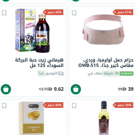
61% خصم
30% خصم
حزام حمل أوليمبا، وردي،
هيماني زيت حبة البركة
مقاس كبير جدًا، OWB-515
السوداء 125 مل
30 دقيقة
تصلك في
التوصيل
غداً
9.62
39
13.75
99
30% خصم
40% خصم