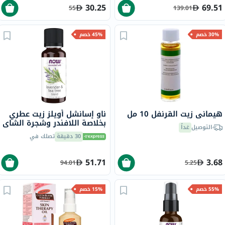
30.25
69.51
55
139.01
30% خصم
45% خصم
هيماني زيت القرنفل 10 مل
ناو إسانشل أويلز زيت عطري
بخلاصة اللافندر وشجرة الشاي
التوصيل
غداً
للعلاج بالروائح العطرية 30
30 دقيقة
تصلك في
مل
51.71
3.68
94.01
5.25
55% خصم
15% خصم