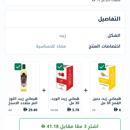
للطلبات اكتر من
75
التفاصيل
الشكل
زيت
اختصاصات المنتج
مضاد للحساسية
هيماني زيت جنين
هِماني زيت الورد،
هيماني زيت اللوز
القمح 30 مل
30 مل
المر متعدد الاستخ
دامات 500 مل
29.40
5.78
6
42
10.50
10
اشترِ 3 معًا مقابل
41.18