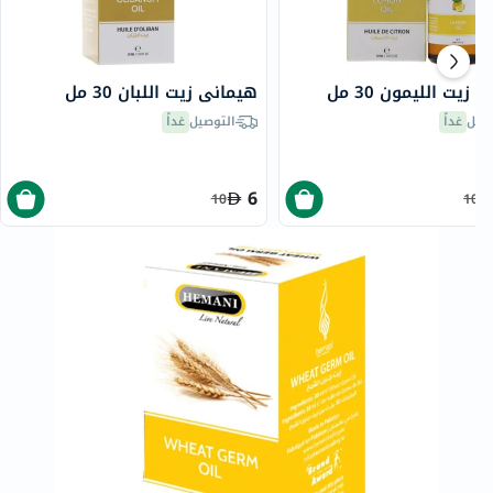
زيت الليمون 30 مل
هيماني زيت اللبان 30 مل
صيل
غداً
التوصيل
غداً
6
10
10