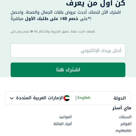
كن أول من يعرف
اشترك الآن لتصلك أحدث عروض باقات الجمال والصحة، واحصل
مباشرةً*!
على
خصم 40٪ على طلبك الأول
40 للعملاء الجدد فقط. تطبق الشروط والأحكام.
خصم يصل إلى
اشترك هنا
|
الإمارات العربية المتحدة
الدولة
English
ماي أستر
السجلات
المواعيد
القوائم
أفراد العائلة
myWellth