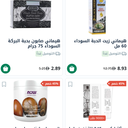
هيماني زيت الحبة السوداء
هيماني صابون بحبة البركة
60 مل
السوداء 75 جرام
التوصيل
غداً
التوصيل
غداً
2.89
8.93
5.25
12.75
45% خصم
45% خصم
+9000 طلب