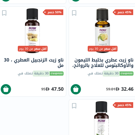
45% خصم
50% خصم
أقل سعر
من 30 يوم
أقل سعر
من 30 يوم
ناو زيت عطري بخليط الليمون
ناو زيت الزنجبيل العطري ، 30
والأوكالبتوس للعلاج بالروائح،
مل
30 مل
30 دقيقة
تصلك في
30 دقيقة
تصلك في
47.50
32.46
95
59.01
45% خصم