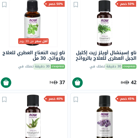
50% خصم
50% خصم
أقل سعر
من 30 يوم
ناو إسينشال أويلز زيت إكليل
ناو زيت النعناع العطري للعلاج
الجبل العطري للعلاج بالروائح
بالروائح، 30 مل
العطرية 30 مل
30 دقيقة
تصلك في
30 دقيقة
تصلك في
37
42
74
84
45% خصم
40% خصم