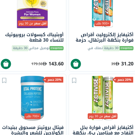
+900 طلب
أقل سعر
من 30 يوم
أكتيفايز إلكتروليت أقراص
أوبتيباك كبسولات بروبيوتيك
فوارة بنكهة البرتقال، حزمة
للنساء 30 قطعة
من 20
30 دقيقة
تصلك في
توصيل مجاني
30 دقيقة
143.60
31.20
179.50
39
20% خصم
20% خصم
أقل سعر
من 30 يوم
+700 طلب
أكتيفايز أقراص فوارة بخل
فيتال بروتينز مسحوق ببتيدات
التفاح مع فيتامين ب6، بنكهة
الكولاجين للشعر والبشرة