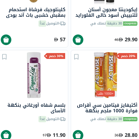
إيكودينتا معجون أسنان
كلينلوجيك فرشاة استحمام
للتبييض أسود خالي الفلورايد
بمقبض خشبي باث آند بودي
100 مل
CL-1
30 دقيقة
تصلك في
التوصيل
غداً
57
29.90
46
20% خصم
30% خصم
+1000 طلب
أكتيفايز فيتامين سي أقراص
بلسم شفاه أورغاني بنكهة
فوارة 1000 ملجم بنكهة
الأساي
البرتقال حزمة من 20
30 دقيقة
تصلك في
التوصيل
غداً
11.90
28.80
17
36