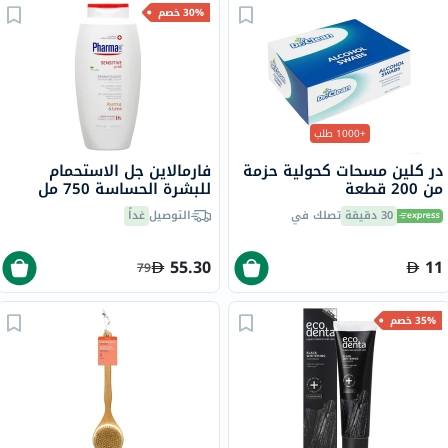
30% خصم
+1000 طلب
در كلين مسحات كحولية حزمة
فارمالاين جل الاستحمام
من 200 قطعة
للبشرة الحساسة 750 مل
30 دقيقة
تصلك في
التوصيل
غداً
55.30
11
79
35% خصم