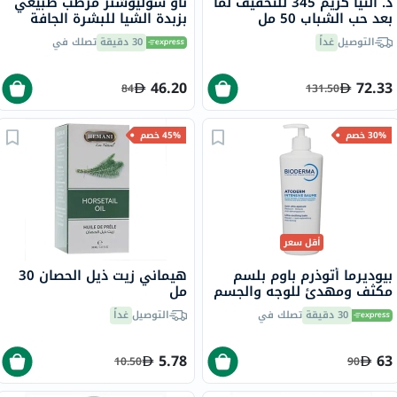
د. ألتيا كريم 345 للتخفيف لما
ناو سوليوشنز مرطب طبيعي
بعد حب الشباب 50 مل
بزبدة الشيا للبشرة الجافة
207 مل
التوصيل
غداً
30 دقيقة
تصلك في
46.20
72.33
84
131.50
30% خصم
45% خصم
أقل سعر
بيوديرما أتوذرم باوم بلسم
هيماني زيت ذيل الحصان 30
مكثف ومهدئ للوجه والجسم
مل
500 مل
30 دقيقة
تصلك في
التوصيل
غداً
5.78
63
10.50
90