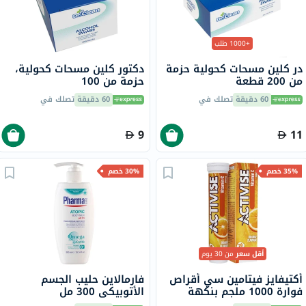
+1000 طلب
در كلين مسحات كحولية حزمة
دكتور كلين مسحات كحولية،
من 200 قطعة
حزمة من 100
60 دقيقة
تصلك في
60 دقيقة
تصلك في
9
11
35% خصم
30% خصم
أقل سعر
من 30 يوم
أكتيفايز فيتامين سي أقراص
فارمالاين حليب الجسم
فوارة 1000 ملجم بنكهة
الأتوبيكي 300 مل
البرتقال حزمة من 20