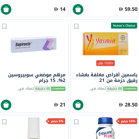
14
59.50
Nurse's Choice
+1000 طلب
ياسمين أقراص مغلفة بغشاء
مرهم موضعي سوبيروسين
رقيق حزمة من 21
2%، 15 جرام
60 دقيقة
تصلك في
60 دقيقة
تصلك في
21
28.50
10% خصم
5% خصم