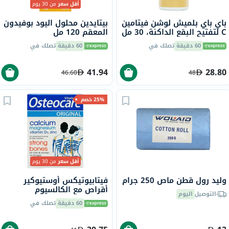
أقل سعر
من 30 يوم
باي باي بلميش لوشن فيتامين
بيتايدين محلول اليود بوفيدون
C لتفتيح البقع الداكنة، 30 مل
المعقم 120 مل
60 دقيقة
تصلك في
60 دقيقة
تصلك في
41.94
28.80
46.60
48
25% خصم
أقل سعر
من 30 يوم
وليد رول قطن ماص 250 جرام
فيتابيوتيكس أوستيوكير
أقراص مع الكالسيوم
التوصيل
اليوم
والمغنيسيوم وفيتامين D
60 دقيقة
تصلك في
والزنك لقوة العظام، 30 قرص