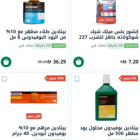
+3000 طلب
إنشور بلس ميلك شيك
بيتادين طلاء مطهر مع 10%
شوكولاته جاهز للشرب 237
من اليود البوفيدوني 8 مل
مل
60 دقيقة
تصلك في
60 دقيقة
تصلك في
36.29
7.20
38.20
8
5% خصم
10% خصم
أقل سعر
بيتادين بوفيدون محلول يود
بيتادين مرهم مع 10%
مطهر 500 مل
بوفيدون أيودين، 40 جرام