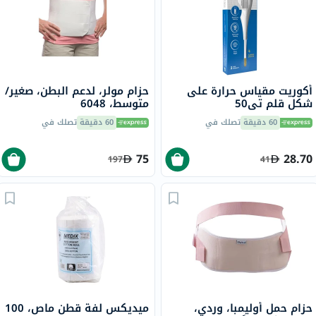
أكوريت مقياس حرارة على
حزام مولر، لدعم البطن، صغير/
شكل قلم تي50
متوسط، 6048
60 دقيقة
تصلك في
60 دقيقة
تصلك في
75
28.70
197
41
حزام حمل أوليمبا، وردي،
ميديكس لفة قطن ماص، 100