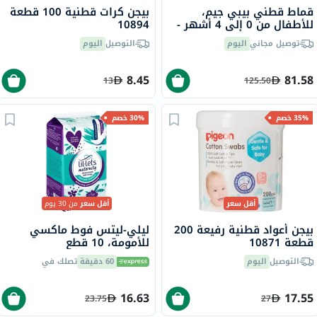
قماط قطني بيبي جيم،
بيجن كرات قطنية 100 قطعة
للأطفال من 0 إلى 4 أشهر -
10894
بيج
توصيل مجاني
اليوم
التوصيل
اليوم
8.45
81.58
13
125.50
35% خصم
30% خصم
أقل سعر
أقل سعر
من 30 يوم
بيجن أعواد قطنية رفيعة 200
ليلي-ليتس فوط ماكسي
قطعة 10871
للأمومة، 10 قطع
التوصيل
اليوم
60 دقيقة
تصلك في
16.63
17.55
23.75
27