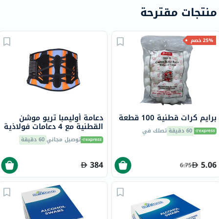
منتجات مقترحة
25% خصم
برايم كرات قطنية 100 قطعة
دعامة أوليمبا تريو موشن
القطنية مع 4 دعامات فولاذية
60 دقيقة
تصلك في
9.5 بوصة كبير جدًا، OWB-511
توصيل مجاني
60 دقيقة
384
5.06
6.75