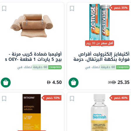
35% خصم
أقل سعر
من 30 يوم
أكتيفايز إلكتروليت أقراص
أوليمبا ضمادة كريب مرنة -
فوارة بنكهة البرتقال، حزمة
بيج 5 ياردات 1 قطعة s OEY-
من 20
111-4
60 دقيقة
تصلك في
60 دقيقة
تصلك في
4.50
25.35
39
40% خصم
10% خصم