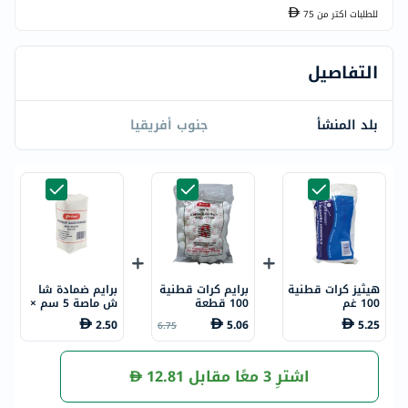
للطلبات اكتر من
75
التفاصيل
بلد المنشأ
جنوب أفريقيا
هيثيز كرات قطنية
برايم كرات قطنية
برايم ضمادة شا
100 غم
100 قطعة
ش ماصة 5 سم ×
5 متر
2.50
5.06
5.25
6.75
اشترِ 3 معًا مقابل
12.81