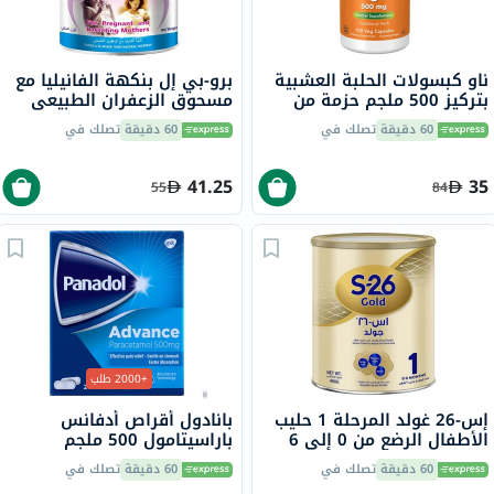
ناو كبسولات الحلبة العشبية
برو-بي إل بنكهة الفانيليا مع
بتركيز 500 ملجم حزمة من
مسحوق الزعفران الطبيعي
100
400 جرام
60 دقيقة
تصلك في
60 دقيقة
تصلك في
41.25
35
55
84
+2000 طلب
إس-26 غولد المرحلة 1 حليب
بانادول أقراص أدفانس
الأطفال الرضع من 0 إلى 6
باراسيتامول 500 ملجم
شهور 400 جرام
لتخفيف الحمى والألم، 24
60 دقيقة
تصلك في
60 دقيقة
تصلك في
قرص