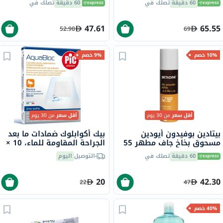
60 دقيقة
تصلك في
60 دقيقة
تصلك في
47.61
65.55
52.90
69
10% خصم
9% خصم
أقل سعر
من 30 يوم
أقل سعر
من 30 يوم
بيتادين بوفيدون أيودين
بيك أكوابلوك ضمادات ما بعد
مسحوق بخاخ جاف مطهر 55
الجراحة المقاومة للماء، 10 ×
جرام
10 سم، 5 قطع
60 دقيقة
تصلك في
التوصيل
اليوم
20
42.30
22
47
40% خصم