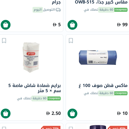
مقاس كبير جدًا، OWB-515
جرام
60 دقيقة
تصلك في
التوصيل
اليوم
5
99
ماكس قطن صوف 100 غ
برايم ضمادة شاش ماصة 5
سم × 5 متر
60 دقيقة
تصلك في
60 دقيقة
تصلك في
2.50
10
45% خصم
25% خصم