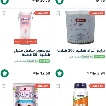
30.75
13
41
25% خصم
30% خصم
أقل سعر
من 30 يوم
برايم أعواد قطنية 200 قطعة
جونسونز مناديل مكياج
قطنية، 80 قطعة
60 دقيقة
تصلك في
60 دقيقة
تصلك في
12.60
3.94
18
5.25
58% خصم
25% خصم