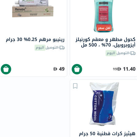
أقل سعر
كحول مطهر و معقم كورنيلز
رينيبو مرهم 0.25% 30 جرام
أيزوبروبيل، 70% ، 500 مل
التوصيل
اليوم
التوصيل
اليوم
49
11.40
19
هيثيز كرات قطنية 50 جرام