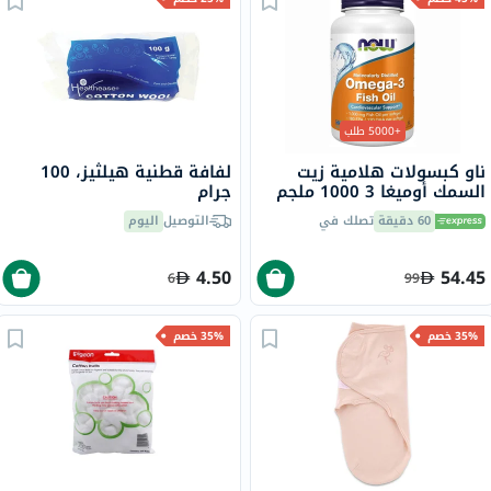
+5000 طلب
ناو كبسولات هلامية زيت
لفافة قطنية هيلثيز، 100
السمك أوميغا 3 1000 ملجم
جرام
180 EPA / 120 DHA حزمة من
60 دقيقة
تصلك في
التوصيل
اليوم
100
4.50
54.45
6
99
35% خصم
35% خصم