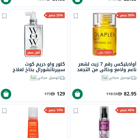
30% خصم
25% خصم
+500 طلب
أقل سعر
أولابليكس رقم 7 زيت لشعر
كلور واو دريم كوت
ناعم ولامع وخالي من التجعد
سبيرناتشورال بخاخ لعلاج
30 مل
تجعد الشعر، 200 مل
توصيل مجاني
غداً
توصيل مجاني
غداً
129
82.95
173
118.50
40% خصم
15% خصم