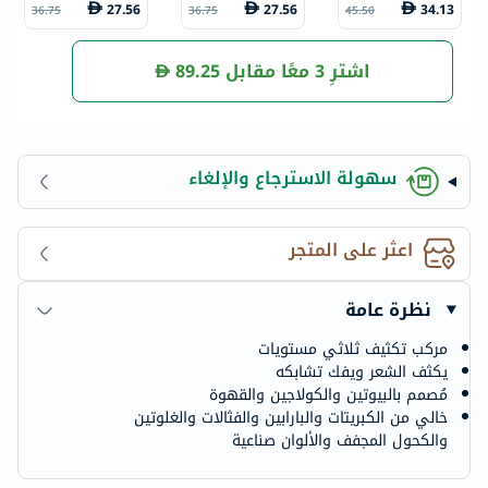
يُترك على الشعر 1
ف الشعر 355 مل
الشعر 355 مل
27.56
27.56
34.13
36.75
36.75
45.50
75 مل
اشترِ 3 معًا مقابل
89.25
سهولة الاسترجاع والإلغاء
اعثر على المتجر
نظرة عامة
مركب تكثيف ثلاثي مستويات
يكثف الشعر ويفك تشابكه
مُصمم بالبيوتين والكولاجين والقهوة
خالي من الكبريتات والبارابين والفثالات والغلوتين
والكحول المجفف والألوان صناعية