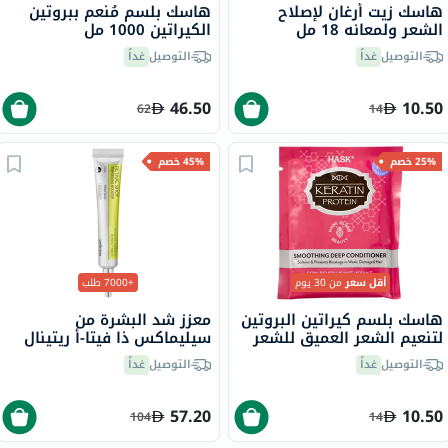
هاسك زيت أرغان لإصلاح
هاسك بلسم مُنعم ببروتين
الشعر ولمعانه 18 مل
الكيراتين 1000 مل
التوصيل
غداً
التوصيل
غداً
46.50
10.50
62
14
25% خصم
45% خصم
أقل سعر
من 30 يوم
+7000 طلب
هاسك بلسم كيراتين البروتين
معزز شد البشرة من
لتنعيم الشعر العميق للشعر
سيليماكس ذا فيتا-أ ريتينال
الضعيف والتالف 50 جرام
شوت، 15 مل
التوصيل
غداً
التوصيل
غداً
57.20
10.50
104
14