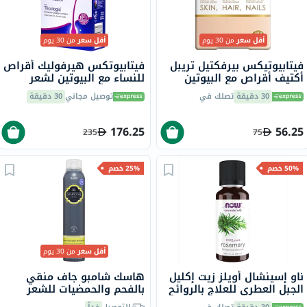
أقل سعر
من 30 يوم
أقل سعر
من 30 يوم
فيتابيوتيكس بيرفكتيل تريبل
فيتابيوتكس هيرفوليك أقراص
أكتيف أقراص مع البيوتين
للنساء مع البيوتين لشعر
والزنك والسيلينيوم للبشرة
صحي حزمة من 60
30 دقيقة
تصلك في
توصيل مجاني
30 دقيقة
والشعر والأظافر، 30 قرص
176.25
56.25
235
75
50% خصم
25% خصم
أقل سعر
من 30 يوم
ناو إسينشال أويلز زيت إكليل
هاسك شامبو جاف منقي
الجبل العطري للعلاج بالروائح
بالفحم والحمضيات للشعر
العطرية 30 مل
الدهني 122 جرام