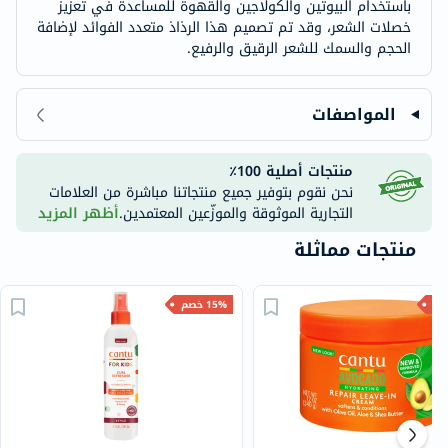
باستخدام البيوتين والكولاجين والقهوة للمساعدة في تعزيز
خصلات الشعر، وقد تم تصميم هذا الرذاذ متعدد الفوائد لإضافة
الحجم والسمك للشعر الرقيق والرفيع.
المواصفات
منتجات أصلية 100٪
نحن نقوم بتوفير جميع منتجاتنا مباشرة من العلامات
التجارية الموثوقة والموزّعين المعتمدين.
أظهر المزيد
منتجات مماثلة
15% خصم