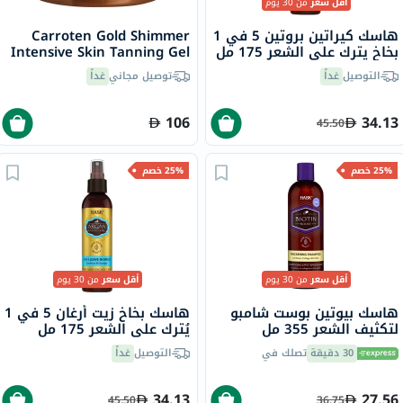
أقل سعر
من 30 يوم
هاسك كيراتين بروتين 5 في 1
Carroten Gold Shimmer
بخاخ يترك على الشعر 175 مل
Intensive Skin Tanning Gel
150ml
التوصيل
غداً
توصيل مجاني
غداً
106
34.13
45.50
25% خصم
25% خصم
أقل سعر
من 30 يوم
أقل سعر
من 30 يوم
هاسك بيوتين بوست شامبو
هاسك بخاخ زيت أرغان 5 في 1
لتكثيف الشعر 355 مل
يُترك على الشعر 175 مل
30 دقيقة
تصلك في
التوصيل
غداً
34.13
27.56
45.50
36.75