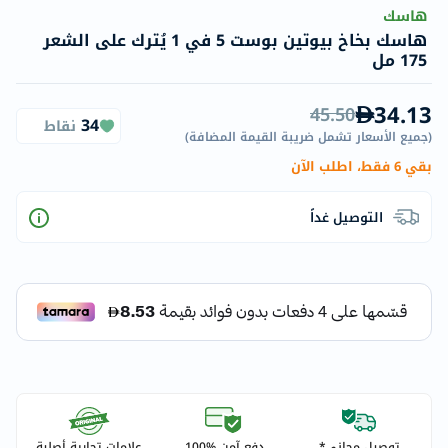
هاسك
هاسك بخاخ بيوتين بوست 5 في 1 يُترك على الشعر
175 مل
34.13
45.50
34
نقاط
(
جميع الأسعار تشمل ضريبة القيمة المضافة
)
بقي 6 فقط، اطلب الآن
التوصيل غداً
توصيل مجاني*
دفع آمن %100
علامات تجارية أصلية