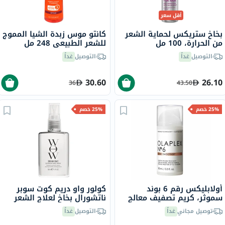
أقل سعر
بخاخ ستريكس لحماية الشعر
كانتو موس زبدة الشيا المموج
من الحرارة، 100 مل
للشعر الطبيعي 248 مل
التوصيل
غداً
التوصيل
غداً
30.60
26.10
36
43.50
25% خصم
25% خصم
أولابليكس رقم 6 بوند
كولور واو دريم كوت سوبر
سموثر، كريم تصفيف معالج
ناتشورال بخاخ لعلاج الشعر
للشعر، يُترك على الشعر، 100
ومضاد التجعد 50 مل
توصيل مجاني
غداً
التوصيل
غداً
مل