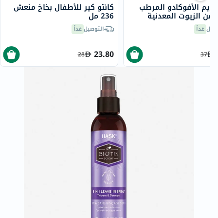
كريم الأفوكادو المرطب
كانتو كير للأطفال بخاخ منعش
 من الزيوت المعدنية
236 مل
للشعر الجاف والمتقصف 340
صيل
غداً
التوصيل
غداً
23.80
28
37