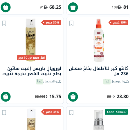
68.25
81
91
108
15% خصم
30% خصم
أقل سعر
من 30 يوم
كانتو كير للأطفال بخاخ منعش
لورويال باريس إلنيت ساتين
236 مل
بخاخ تثبيت الشعر بدرجة تثبيت
عادي، 75 مل
التوصيل
غداً
التوصيل
غداً
15.75
23.80
22.50
28
Code- XTRA30
35% خصم