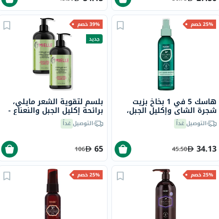
25% خصم
39% خصم
جديد
هاسك 5 في 1 بخاخ بزيت
بلسم لتقوية الشعر مايلي،
شجرة الشاي وإكليل الجبل،
برائحة إكليل الجبل والنعناع -
175 مل
2 × 355 مل
التوصيل
غداً
التوصيل
غداً
65
34.13
106
45.50
25% خصم
25% خصم