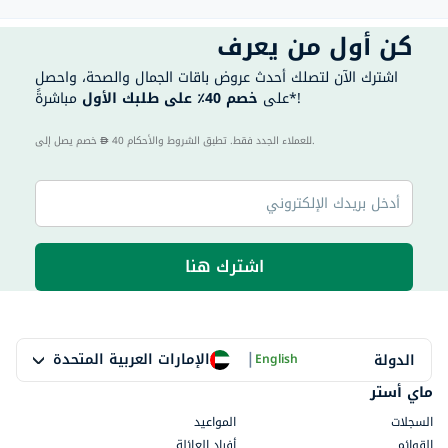
كن أول من يعرف
اشترك الآن لتصلك أحدث عروض باقات الجمال والصحة، واحصل
مباشرةً*!
على
خصم 40٪ على طلبك الأول
40 للعملاء الجدد فقط. تطبق الشروط والأحكام.
خصم يصل إلى
اشترك هنا
|
الإمارات العربية المتحدة
الدولة
English
ماي أستر
السجلات
المواعيد
القوائم
أفراد العائلة