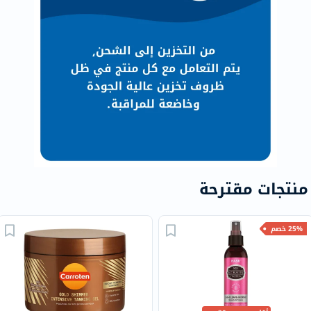
منتجات مقترحة
25% خصم