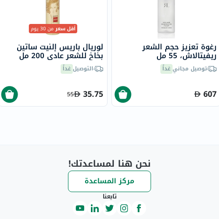
أقل سعر
من 30 يوم
رغوة تعزيز حجم الشعر
لوريال باريس إلنيت ساتين
ريفيتالاش، 55 مل
بخاخ للشعر عادي 200 مل
توصيل مجاني
غداً
التوصيل
غداً
35.75
607
55
نحن هنا لمساعدتك!
مركز المساعدة
تابعنا