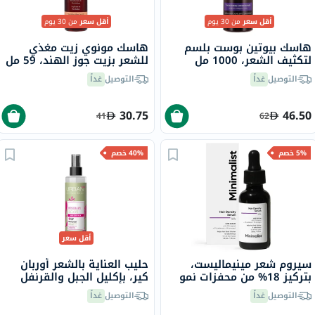
أقل سعر
من 30 يوم
أقل سعر
من 30 يوم
هاسك بيوتين بوست بلسم
هاسك مونوي زيت مغذي
لتكثيف الشعر، 1000 مل
للشعر بزيت جوز الهند، 59 مل
التوصيل
غداً
التوصيل
غداً
30.75
46.50
41
62
5% خصم
40% خصم
أقل سعر
سيروم شعر مينيماليست،
حليب العناية بالشعر أوربان
بتركيز 18% من محفزات نمو
كير، بإكليل الجبل والقرنفل
الشعر، 30 مل
للشعر الضعيف 200 مل
التوصيل
غداً
التوصيل
غداً