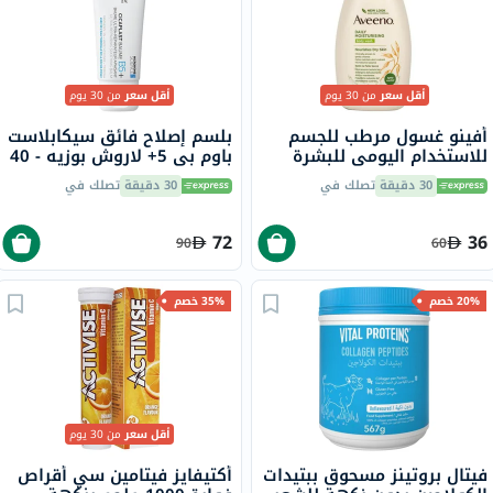
أقل سعر
من 30 يوم
أقل سعر
من 30 يوم
أفينو غسول مرطب للجسم
بلسم إصلاح فائق سيكابلاست
للاستخدام اليومي للبشرة
باوم بي 5+ لاروش بوزيه - 40
العادية إلى الجافة، 500 مل
مل
30 دقيقة
تصلك في
30 دقيقة
تصلك في
72
36
90
60
20% خصم
35% خصم
أقل سعر
من 30 يوم
فيتال بروتينز مسحوق ببتيدات
أكتيفايز فيتامين سي أقراص