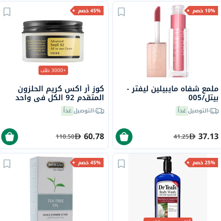
10% خصم
45% خصم
+3000 طلب
ملمع شفاه مايبيلين ليفتر -
كوز أر اكس كريم الحلزون
بيتل/005
المتقدم 92 الكل في واحد
100 مل
التوصيل
غداً
التوصيل
غداً
60.78
37.13
110.50
41.25
25% خصم
45% خصم