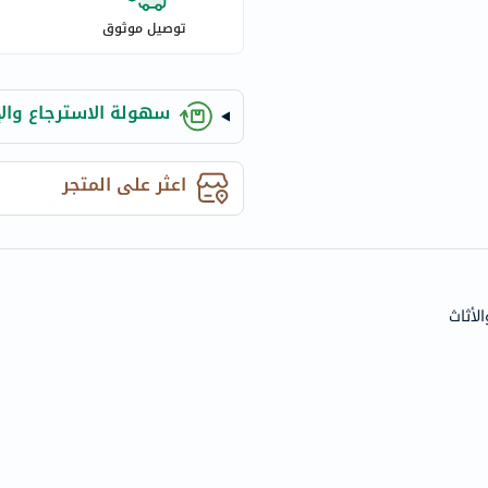
century
توصيل موثوق
accu-
chek
activise
سهولة الاسترجاع والإ
acuvue
annemarie-
borlind
اعثر على المتجر
webber-
naturals
aveeno
freestylelibre
أثاث
cetaphil
CHalpha
cerave
dralthea
mustela
celimax