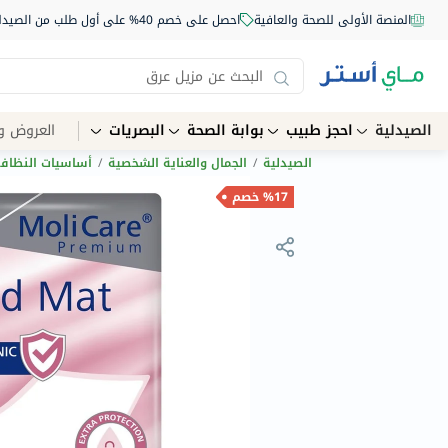
المنصة الأولى للصحة والعافية
احصل على خصم 40% على أول طلب من الصيدلية أونلاين استخدم الكود: NEW40
الصيدلية
احجز طبيب
بوابة الصحة
البصريات
العروض و
الصيدلية
/
الجمال والعناية الشخصية
/
أساسيات النظاف
%17 خصم