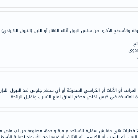
anua
theordinary
neocell
K18
ة والأسطح الأخرى من سلس البول أثناء النهار أو الليل (التبول اللاإرادي)
uriage
ئح
planet-
لعدوى
paleo
egoqv
optimumnutrition
olaplex
solaray
مراتب أو الأثاث أو الكراسي المتحركة أو أي سطح جلوس ضد التبول اللاإر
cosrx
ة المتسخة في كيس تخلص محكم الغلق لمنع التسرب وتقليل الرائحة
vitalproteins
optibac
OMRON
fino
مفارش هارتمان مولي كير للعناية الصحية الفاخرة 7 قطرات هي مفارش سفلية للاستخدام مرة واحدة، مصن
Goongbe
ول، أو للسرير، أو الكرسي، أو الأثاث، أو غيرها من الأسطح لحماية الأسط