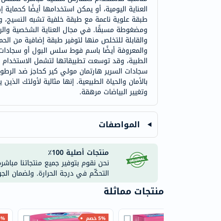
العناية اليومية، أو يمكن استخدامها أيضًا كحماية
طبقة علوية ناعمة مع طبقة خلفية تشبه النسيج، وه
ومضغوطة مسبقًا. في مجال العناية الشخصية والرع
والقابلة للتخلص منها لتوفير طبقة إضافية من الح
والمعروفة أيضًا باسم فوط سلس البول أو سجادات 
الطبية، وقد توسعت تطبيقاتها لتشمل الاستخدام الي
سجادات السرير هارتمان مولي كير كحاجز ضد الرطوب
بالأمان والحياة الطبيعية. إنها مثالية لأولئك الذ
وتغيير البياضات مرهقة.
المواصفات
منتجات أصلية 100٪
نحن نقوم بتوفير جميع منتجاتنا مباشر
التحكّم في درجة الحرارة. ولضمان الج
منتجات مماثلة
10% خصم
5% خصم
25% 