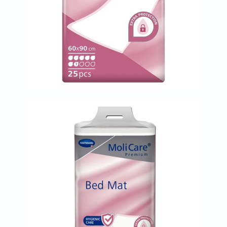
العظام
والمفاصل
المخ
والذاكرة
صحة
القلب
دعم
مرضى
السكري
دعم
الكلى
والمسالك
البولية
دعم
الكبد
صحة