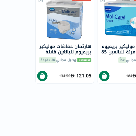
موليكير بريميوم
هارتمان حفاضات موليكير
حفاضات مرنة للبالغين 85
​​بريميوم للبالغين قابلة
12 سم - متوسطة
للسحب من 130 إلى 170
مجاني
غداً
توصيل مجاني
30 دقيقة
3
سم، مقاس إكس أل 14
قطعة
121.05
134.50
184