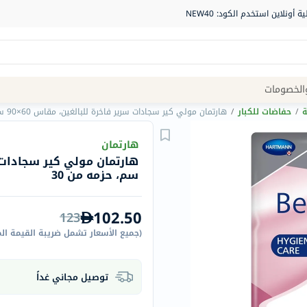
Site
الخصومات
Navigation
ة
/
حفاضات للكبار
/
هارتمان مولي كير سجادات سرير فاخرة للبالغين، مقاس 60×90 سم، حزمه من 30
الصيدلية
هارتمان
الماركات
سم، حزمه من 30
NDL
Humantara
102.50
123
carroten
(
جميع الأسعار تشمل ضريبة القيمة ال
betadine
La
توصيل مجاني غداً
Roche
Posay