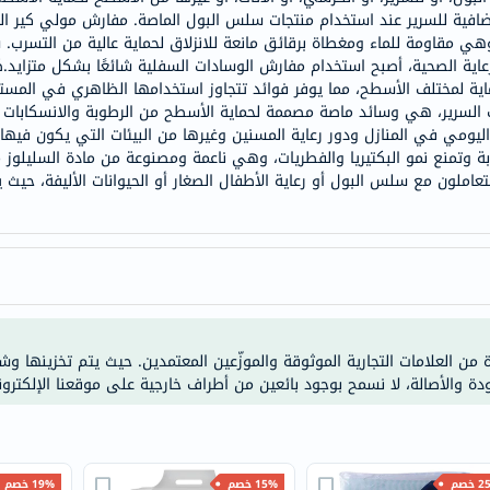
 إضافية للسرير عند استخدام منتجات سلس البول الماصة. مفارش مولي كير ال
doppelherz
ي مقاومة للماء ومغطاة برقائق مانعة للانزلاق لحماية عالية من التسرب.
NMN
اية الصحية، أصبح استخدام مفارش الوسادات السفلية شائعًا بشكل متزايد.ص
dessert-
ماية لمختلف الأسطح، مما يوفر فوائد تتجاوز استخدامها الظاهري في المستش
السرير، هي وسائد ماصة مصممة لحماية الأسطح من الرطوبة والانسكابات وا
essence
ومي في المنازل ودور رعاية المسنين وغيرها من البيئات التي يكون فيها ال
Biochem
ة وتمنع نمو البكتيريا والفطريات، وهي ناعمة ومصنوعة من مادة السليلوز م
SVR
ين يتعاملون مع سلس البول أو رعاية الأطفال الصغار أو الحيوانات الأليفة، ح
skinceuticals
feel
true-
honey
الصحة
والمكملات
ة من العلامات التجارية الموثوقة والموزّعين المعتمدين. حيث يتم تخزينها و
أساسيات
ودة والأصالة، لا نسمح بوجود بائعين من أطراف خارجية على موقعنا الإلكترون
العناية
الصحية
باقة
خصم
15% خصم
19% خصم