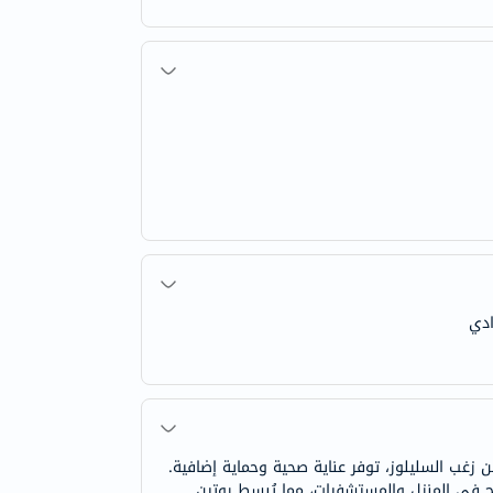
ادي
وعة من لب ماص من زغب السليلوز، توفر عناية صحية وحماية إضافية.
ح في المنزل والمستشفيات، مما يُبسط روتين