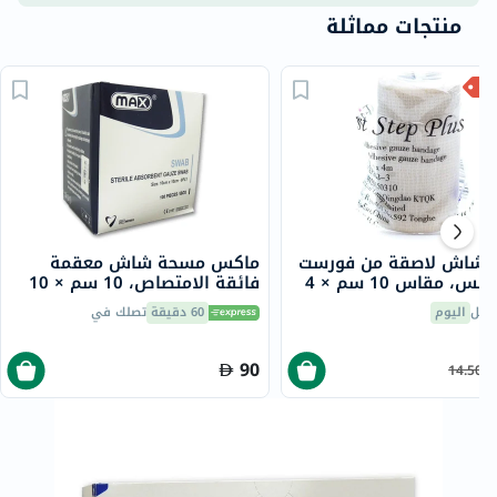
منتجات مماثلة
 شاش لاصقة من فورست
ماكس مسحة شاش معقمة
ستيب بلس، مقاس 10 سم × 4
فائقة الامتصاص، 10 سم × 10
سم، 8 طبقات، 100 قطع
صيل
اليوم
60 دقيقة
تصلك في
90
14.50