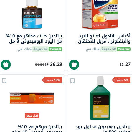
+800 طلب
أكياس بانادول لعلاج البرد
بيتادين طلاء مطهر مع 10%
والإنفلونزا، مزيل للاحتقان،
من اليود البوفيدوني 8 مل
بنكهة الليمون الساخن
60 دقيقة
تصلك في
60 دقيقة
تصلك في
والعسل، بنكهة المنثول، 10
أكياس
36.29
27
38.20
5% خصم
10% خصم
أقل سعر
بيتادين بوفيدون محلول يود
بيتادين مرهم مع 10%