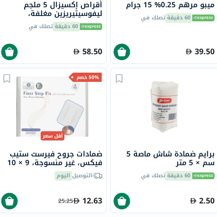
ميبو مرهم 0.25% 15 جرام
أقراص إكسيزال 5 ملجم
ليفوسيتيريزين مغلفة،
60 دقيقة
تصلك في
لتخفيف الزكام والحساسية،
60 دقيقة
تصلك في
30 قطعة
58.50
39.50
50% خصم
أقل سعر
برايم ضمادة شاش ماصة 5
ضمادات جروح فيرست ستيب
سم × 5 متر
فيكس، غير منسوجة، 9 × 10
سم - 5 ضمادات
60 دقيقة
تصلك في
التوصيل
اليوم
12.63
2.50
25.25