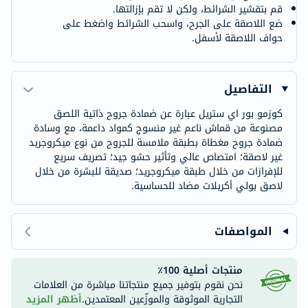
قم بتقشير الشرائط، ولكن لا تقم بإزالتها.
ضع اللاصقة على الجرح، واسحب الشرائط واضغط على
حواف اللاصقة لأسفل.
التفاصيل
كوزمو بور اي ستريل عبارة عن ضمادة جروح ذاتية اللصق
مصنوعة من قماش ناعم غير منسوج كمواد داعمة، مع وسادة
ضمادة جروح مغطاة بطبقة ملامسة للجروح من نوع ميكروجريد
غير لاصقة؛ امتصاص عالي وتأثير حشو جيد؛ تصريف سريع
للإفرازات من خلال طبقة ميكروجريد؛ صديقة للبشرة من خلال
لاصق بولي أكريلات مضاد للحساسية.
المواصفات
منتجات أصلية 100٪
نحن نقوم بتوفير جميع منتجاتنا مباشرة من العلامات
التجارية الموثوقة والموزّعين المعتمدين.
أظهر المزيد