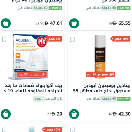
مطهر 500 مل
بوفيدون أيودين، 40 جرام
60 دقيقة
تصلك في
60 دقيقة
تصلك في
47.61
65.55
52.90
69
10% خصم
9% خصم
أقل سعر
من 30 يوم
أقل سعر
من 30 يوم
بيتادين بوفيدون أيودين
بيك أكوابلوك ضمادات ما بعد
مسحوق بخاخ جاف مطهر 55
الجراحة المقاومة للماء، 10 ×
جرام
10 سم، 5 قطع
60 دقيقة
تصلك في
التوصيل
اليوم
20
42.30
22
47
40% خصم