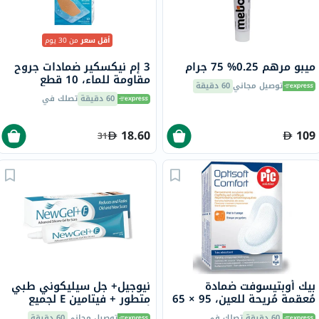
أقل سعر
من 30 يوم
ميبو مرهم 0.25% 75 جرام
3 إم نيكسكير ضمادات جروح
مقاومة للماء، 10 قطع
توصيل مجاني
60 دقيقة
60 دقيقة
تصلك في
18.60
109
31
بيك أوبتيسوفت ضمادة
نيوجيل+ جل سيليكوني طبي
مُعقمة مُريحة للعين، 95 × 65
متطور + فيتامين E لجميع
ملم، 10 قطع
أنواع الندبات 15 جرام
60 دقيقة
تصلك في
توصيل مجاني
60 دقيقة