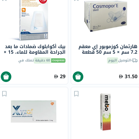
هارتمان كوزموبور إي معقم
بيك أكوابلوك ضمادات ما بعد
7.2 سم × 5 سم 50 قطعة
الجراحة المقاومة للماء، 15 ×
10 سم، 5 ضمادات
التوصيل
اليوم
60 دقيقة
تصلك في
29
31.50