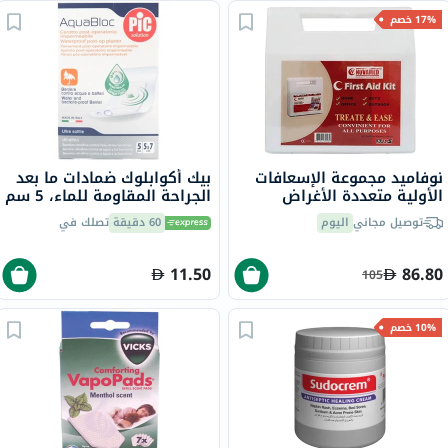
17% خصم
نوفاميد مجموعة الإسعافات
بيك أكوابلوك ضمادات ما بعد
الأولية متعددة الأغراض
الجراحة المقاومة للماء، 5 سم
تحتوي على 105 قطعة حزمة
× 7 سم، 5 قطع
توصيل مجاني
اليوم
60 دقيقة
تصلك في
من 1
11.50
86.80
105
10% خصم