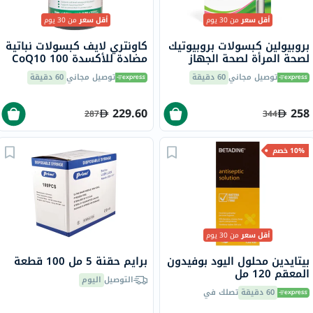
أقل سعر
من 30 يوم
أقل سعر
من 30 يوم
بروبيولين كبسولات بروبيوتيك
كاونتري لايف كبسولات نباتية
لصحة المرأة لصحة الجهاز
مضادة للأكسدة CoQ10 100
الهضمي حزمة من 30
ملجم لصحة القلب حزمة من
توصيل مجاني
60 دقيقة
توصيل مجاني
60 دقيقة
60
229.60
258
287
344
10% خصم
أقل سعر
من 30 يوم
بيتايدين محلول اليود بوفيدون
برايم حقنة 5 مل 100 قطعة
المعقم 120 مل
التوصيل
اليوم
60 دقيقة
تصلك في