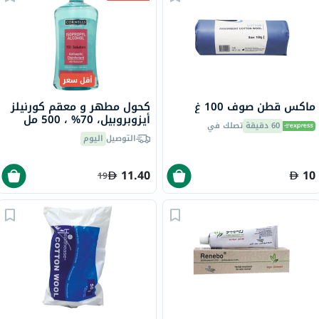
أقل سعر
ماكس قطن صوف 100 غ
كحول مطهر و معقم كورنيلز
أيزوبروبيل، 70% ، 500 مل
60 دقيقة
تصلك في
التوصيل
اليوم
11.40
10
19