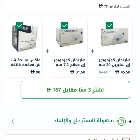
للطلبات اكتر من
75
هارتمان كوزموبور
هارتمان كوزموبور
ماكس مسحة شا
إي ستيريل 20 سم
إي معقم 7.2 سم
ش معقمة فائقة
× 10 سم حزمة من
× 5 سم 50 قطعة
الامتصاص، 10 سم
90
31.50
45.50
54.75
25
× 10 سم، 8 طبقا
ت، 100 قطع
اشترِ 3 معًا مقابل
167
سهولة الاسترجاع والإلغاء