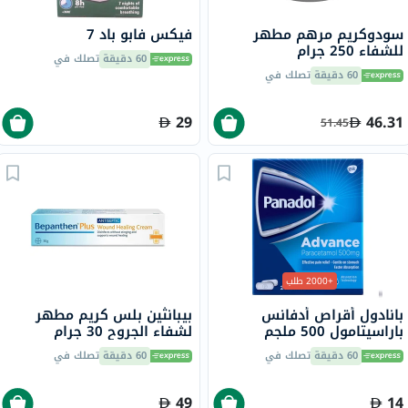
سودوكريم مرهم مطهر
فيكس فابو باد 7
للشفاء 250 جرام
60 دقيقة
تصلك في
60 دقيقة
تصلك في
29
46.31
51.45
+2000 طلب
بانادول أقراص أدفانس
بيبانثين بلس كريم مطهر
باراسيتامول 500 ملجم
لشفاء الجروح 30 جرام
لتخفيف الحمى والألم، 24
60 دقيقة
تصلك في
60 دقيقة
تصلك في
قرص
49
14