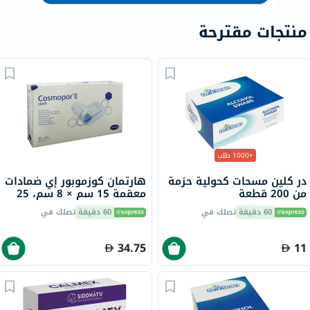
منتجات مقترحة
+1000 طلب
در كلين مسحات كحولية حزمة
هارتمان كوزموبور إي ضمادات
من 200 قطعة
معقمة 15 سم × 8 سم، 25
قطعة
60 دقيقة
تصلك في
60 دقيقة
تصلك في
34.75
11