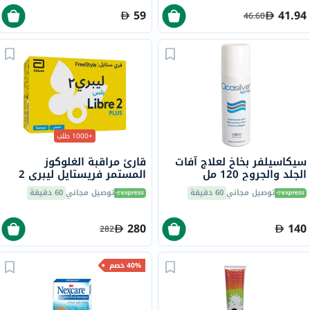
59
41.94
46.60
+1000 طلب
سيكاسيلفر بخاخ لعلاج آفات
قارئ مراقبة الغلوكوز
الجلد والجروح 120 مل
المستمر فريستايل ليبري 2
بلس، المزود بمستشعر فلاش
توصيل مجاني
60 دقيقة
توصيل مجاني
60 دقيقة
280
140
282
40% خصم