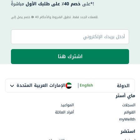
مباشرةً*!
على
خصم 40٪ على طلبك الأول
40 للعملاء الجدد فقط. تطبق الشروط والأحكام.
خصم يصل إلى
اشترك هنا
|
الإمارات العربية المتحدة
الدولة
English
ماي أستر
السجلات
المواعيد
القوائم
أفراد العائلة
myWellth
استشر