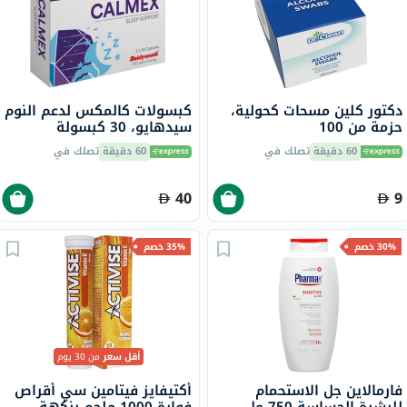
دكتور كلين مسحات كحولية،
كبسولات كالمكس لدعم النوم
حزمة من 100
سيدهايو، 30 كبسولة
60 دقيقة
تصلك في
60 دقيقة
تصلك في
40
9
30% خصم
35% خصم
أقل سعر
من 30 يوم
فارمالاين جل الاستحمام
أكتيفايز فيتامين سي أقراص