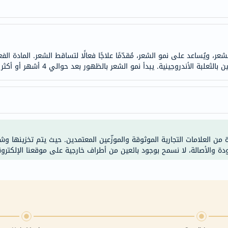
doppelherz
NMN
dessert-
essence
دأ نمو الشعر بالظهور بعد حوالي 4 أشهر أو أكثر من الاستخدام، وتختلف النتائج من مريض لآخر.
Biochem
SVR
skinceuticals
feel
true-
honey
ة من العلامات التجارية الموثوقة والموزّعين المعتمدين. حيث يتم تخزينها و
الصحة
ودة والأصالة، لا نسمح بوجود بائعين من أطراف خارجية على موقعنا الإلكترون
والمكملات
أساسيات
العناية
الصحية
باقة