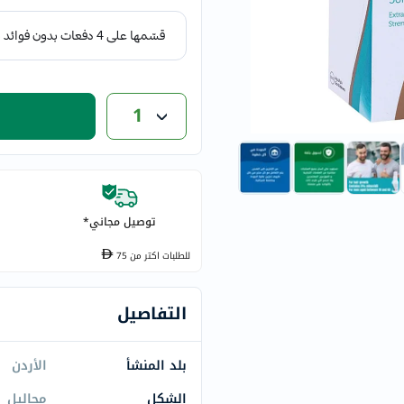
eucerin
vitabiotics
bioderma
vichy
1
now
acm
dymatize
isdin
priorin
توصيل مجاني*
medicube
للطلبات اكتر من
75
country-
life
blueberry-
التفاصيل
naturals
bepanthen
بلد المنشأ
الأردن
21st-
الشكل
محاليل