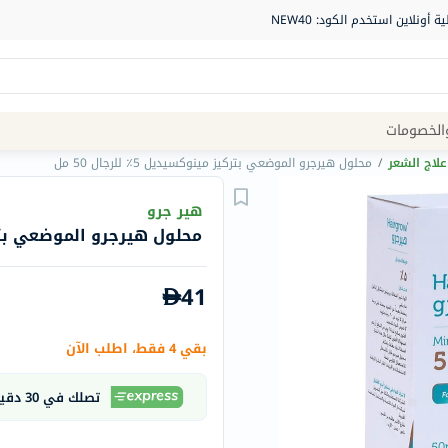
Site
الخصومات
Navigation
علاج الشعر
/
محلول هيرجرو الموضعي بتركيز مينوكسيديل 5٪ للرجال 50 مل
الصيدلية
هير جرو
محلول هيرجرو الموضعي بتركيز مينو
الماركات
NDL
41
Humantara
carroten
بقي 4 فقط، اطلب الآن
betadine
La
تصلك في 30 دقيقة
Roche
Posay