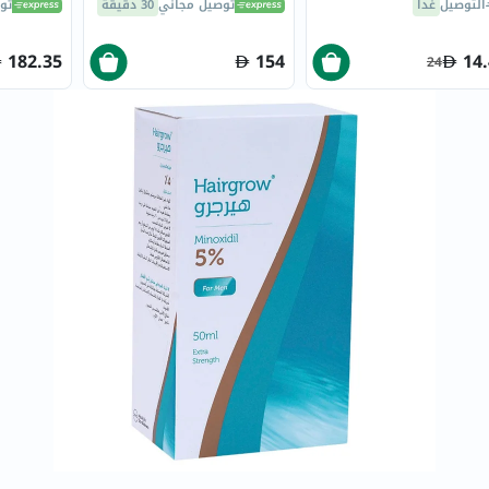
التوصيل
غداً
توصيل مجاني
30 دقيقة
تو
العظام
والمفاصل
182.35
154
14
24
المخ
والذاكرة
صحة
القلب
دعم
مرضى
السكري
دعم
الكلى
والمسالك
البولية
دعم
الكبد
صحة