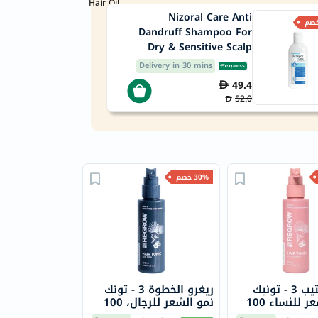
Hair Oil
Nizoral Care Anti
Dandruff Shampoo For
Dry & Sensitive Scalp
200ml
Delivery in 30 mins
49.4
52.0
30% خصم
ريجرو ستيب 3 - تونيك
ريغرو الخطوة 3 - تونك
لنمو الشعر للنساء 100
نمو الشعر للرجال، 100
مل