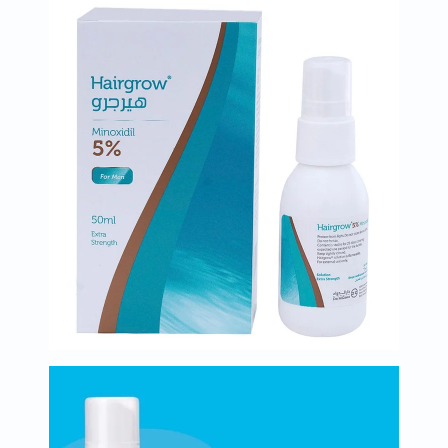
البروستاتا
الفيتامينات
مالتي
فيتامين
فيتامين
أ
فيتامين
ب
فيتامين
ج
فيتامين
د
فيتامين
هـ
المعادن
المغنيسيوم
الحديد