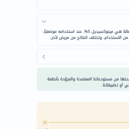
يُحفّز محلول هير غرو الموضعي 5% خلايا بصيلات الشعر، ويُساعد على نمو الشعر، مُقدّمًا علاجًا فعالًا لتساقط الشعر. المادة الفعالة هي مينوكسيديل 5%. عند استخدامه موضعيًا،
شحنها من مستودعاتنا المعتمدة والمزوّدة بأنظمة
ي أو تطبيقاتنا.