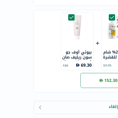
نيزورال 2% شام
بيوتي أوف جو
 للقشرة
سون ريليف صان
كريم واقٍ من ال
69.30
126
57.75
شمس عضوي بل
أرز والبروبيوتيك
بعامل حماية 50
152.30
+ وحماية فائقة
50 مل
لغاء