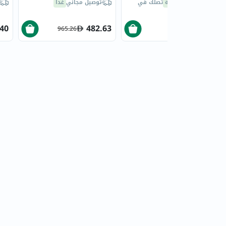
30 دقيقة
تصلك في
توصيل مجاني
غداً
.40
482.63
41
965.26