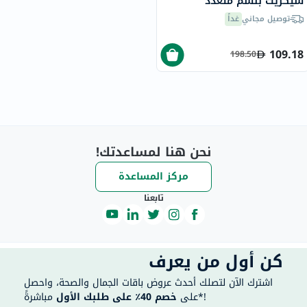
سيكريت بلسم متعدد
الاستخدامات مضاد للتجاعيد
توصيل مجاني
غداً
ومفتح للبشرة 11 جرام
109.18
198.50
نحن هنا لمساعدتك!
مركز المساعدة
تابعنا
كن أول من يعرف
اشترك الآن لتصلك أحدث عروض باقات الجمال والصحة، واحصل
مباشرةً*!
على
خصم 40٪ على طلبك الأول