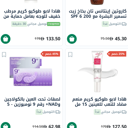
كاروتين إينتانس تان بخاخ زيت
هادا لابو طوكيو كريم مرطب
تسمير البشرة مع SPF 6 200
خفيف للوجه بعامل حماية من
مل
الشمس 50 ومظهر غير لامع
التوصيل
غداً
توصيل مجاني
30 دقيقة
50 مل
133.50
45.30
178
75.50
25% خصم
45% خصم
هادا لابو طوكيو كريم منعم
لصقات تحت العين بالكولاجين
مضاد للتعب للعينين 15 مل
وNAD+ رقم 9 نومبوزين - 5
أزواج
توصيل مجاني
غداً
التوصيل
غداً
62.98
127.50
114.50
170