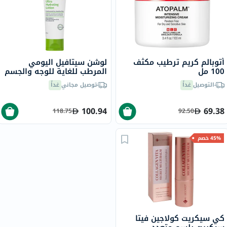
أتوبالم كريم ترطيب مكثف
لوشن سيتافيل اليومي
100 مل
المرطب للغاية للوجه والجسم
للرجال والنساء ذوي البشرة
التوصيل
غداً
توصيل مجاني
غداً
الجافة والحساسة، بدون
رائحة، 225 جرام
100.94
69.38
118.75
92.50
45% خصم
كي سيكريت كولاجين فيتا