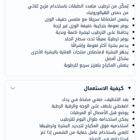
يُمكّن من ترطيب متعدد الطبقات باستخدام مزيج ثلاثي
من حمض الهيالورونيك
يضمن امتصاصًا سريعًا مع ملمس خفيف الوزن
يوفر نعومة بتركيبة خفيفة الوزن غير لزجة
يحافظ على الترطيب لبشرة ناعمة وندية
يوفر ترطيبًا عميقًا تحت سطح الجلد
يدعم بشرة أكثر نعومة وإشراقًا
يجهز البشرة لامتصاص منتجات العناية بالبشرة الأخرى
بشكل أفضل
ينعش المكياج بتعزيز سريع للرطوبة
كيفية الاستعمال
بعد التنظيف، ضعي مضخة في يدك
اضغطي بلطف على الوجه والرقبة الرطبة
يوضع قبل الأمصال أو المرطبات
يمكن استخدامه طوال اليوم للترطيب
استخدميه فوق المكياج لتجديد البشرة وترطيبها
تابعي باستخدام عامل حماية من الشمس إذا تم
استخدامه في الصباح