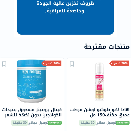
منتجات مقترحة
20% خصم
20% خصم
هادا لابو طوكيو لوشن مرطب
فيتال بروتينز مسحوق ببتيدات
عميق مكثف150 مل
الكولاجين بدون نكهة للشعر
والبشرة والأظافر 567 جرام
توصيل مجاني
30 دقيقة
توصيل مجاني
30 دقيقة