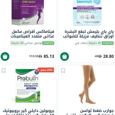
باي باي بليمش لبقع البشرة
فيتاماكس أقراص مكمل
أوراق تنظيف مزيلة للشوائب
غذائي متعدد الفيتامينات
50 ورقة
للنساء، مرة واحدة يوميًا،
30 دقيقة
تصلك في
توصيل مجاني
30 دقيقة
حزمة من 60
85.13
28.80
113.50
48
25% خصم
جوارب ضغط ثواسن
بروبولين دايلي كير بروبيوتيك