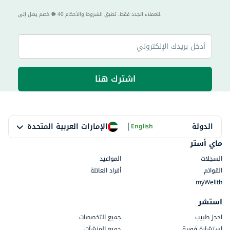
40 للعملاء الجدد فقط. تطبق الشروط والأحكام.
خصم يصل إلى
اشترك هنا
|
الإمارات العربية المتحدة
الدولة
English
ماي أستر
السجلات
المواعيد
القوائم
أفراد العائلة
myWellth
استشر
احجز طبيب
جميع التخصصات
استشارة فورية
جميع المنشآت