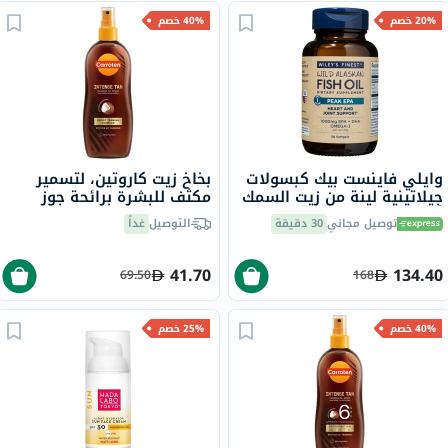
20% خصم
40% خصم
وايلي فاينست بيك كبسولات
بخاخ زيت كاروتين، لتسمير
جيلاتينية لينة من زيت السمك
مكثف للبشرة برائحة جوز
أوميغا 3 بتركيز 1000 ملجم
الهند، 200 مل
توصيل مجاني
30 دقيقة
التوصيل
غداً
من حمض إيكوسابنتينويك
حزمة من 30
41.70
134.40
69.50
168
40% خصم
25% خصم