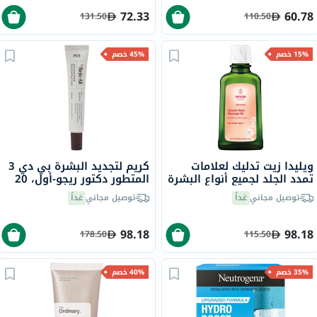
72.33
60.78
131.50
110.50
15% خصم
45% خصم
ويليدا زيت تدليك لعلامات
كريم لتجديد البشرة بي دي 3
تمدد الجلد لجميع أنواع البشرة
المتطور دكتور ريجو-أول، 20
100 مل
مل
توصيل مجاني
غداً
توصيل مجاني
غداً
98.18
98.18
178.50
115.50
35% خصم
40% خصم