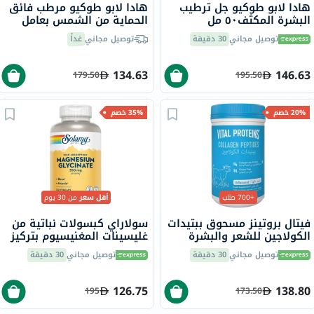
هادا لابو طوكيو جل ترطيب
هادا لابو طوكيو مرطب فائق
البشرة المكثف٥٠ مل
الحماية من الشمس بعامل
حماية من الشمس 50، 200
توصيل مجاني
30 دقيقة
توصيل مجاني
غداً
مل
134.63
146.63
179.50
195.50
20% خصم
35% خصم
+700 طلب
أقل سعر
من 30 يوم
فيتال بروتينز مسحوق ببتيدات
سولاراي كبسولات نباتية من
الكولاجين للشعر والبشرة
غليسينات المغنيسيوم بتركيز
والأظافر 284 جرام
350 ملجم لصحة العظام
توصيل مجاني
30 دقيقة
توصيل مجاني
30 دقيقة
والعضلات حزمة من 120
126.75
138.80
195
173.50