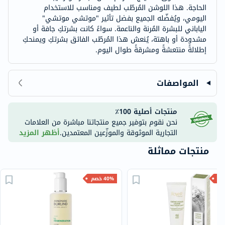
الحاجة. هذا اللوشن المُرطّب لطيف ومناسب للاستخدام
اليومي، ويُفضّله الجميع بفضل تأثير "موتشي موتشي"
الياباني للبشرة المُرنة والناعمة. سواءً كانت بشرتكِ جافة أو
مشدودة أو باهتة، يُنعش هذا المُرطّب الفائق بشرتكِ ويمنحكِ
إطلالةً منتعشةً ومشرقةً طوال اليوم.
المواصفات
منتجات أصلية 100٪
نحن نقوم بتوفير جميع منتجاتنا مباشرة من العلامات
التجارية الموثوقة والموزّعين المعتمدين.
أظهر المزيد
منتجات مماثلة
40% خصم