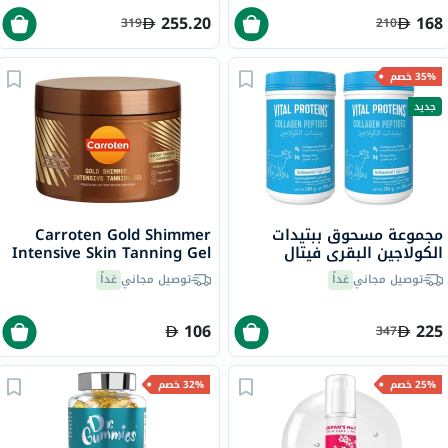
255.20
168
319
210
35% خصم
جديد
مجموعة مسحوق ببتيدات
Carroten Gold Shimmer
الكولاجين البقري فيتال
Intensive Skin Tanning Gel
بروتينز - 2 × 284 جرام
150ml
توصيل مجاني
غداً
توصيل مجاني
غداً
106
225
347
25% خصم
32% خصم