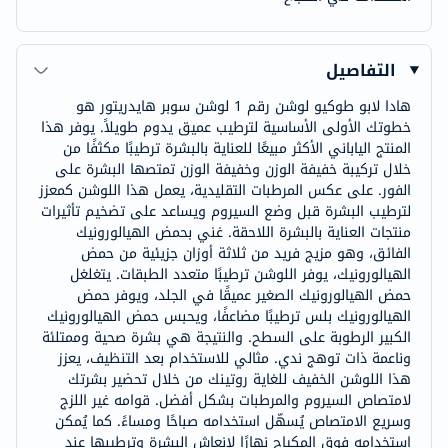
التفاصيل
هادا لابو طوكيو لوشن رقم 1 لوشن سوبر هايدريتور هو
خطوتك الأولى الأساسية لترطيب عميق يدوم طويلاً. يوفر هذا
المنتج الياباني الأكثر مبيعًا للعناية بالبشرة ترطيبًا مكثفًا من
خلال تركيبة خفيفة الوزن وخفيفة الوزن تمتصها البشرة على
الفور. على عكس المرطبات التقليدية، يعمل هذا اللوشن كمعزز
لترطيب البشرة قبل وضع السيروم ويساعد على تضخيم تأثيرات
منتجات العناية بالبشرة اللاحقة. غني بحمض الهيالورونيك
الفائق، وهو مزيج فريد من ثلاثة أوزان جزيئية من حمض
الهيالورونيك، يوفر اللوشن ترطيبًا متعدد الطبقات. يتغلغل
حمض الهيالورونيك الصغير عميقًا في الجلد، ويوفر حمض
الهيالورونيك بلس ترطيبًا مضاعفًا، ويحبس حمض الهيالورونيك
الكبير الرطوبة على السطح. والنتيجة هي بشرة صحية وممتلئة
وناعمة ذات توهج ندي. مثالي للاستخدام بعد التنظيف، يعزز
هذا اللوشن الخفيف للغاية روتينك من خلال تحضير بشرتك
لامتصاص السيروم والمرطبات بشكل أفضل. قوامه غير اللزج
وسريع الامتصاص يُسهّل استخدامه صباحًا ومساءً. كما يُمكن
استخدامه فوق المكياج نهارًا لإنعاش البشرة وترطيبها عند