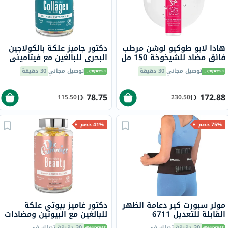
هادا لابو طوكيو لوشن مرطب
دكتور جاميز علكة بالكولاجين
فائق مضاد للشيخوخة 150 مل
البحري للبالغين مع فيتاميني
ج وهـ، حزمة من 60
توصيل مجاني
30 دقيقة
توصيل مجاني
30 دقيقة
78.75
172.88
115.50
230.50
75% خصم
41% خصم
مولر سبورت كير دعامة الظهر
دكتور غاميز بيوتي علكة
القابلة للتعديل 6711
للبالغين مع البيوتين ومضادات
الأكسدة، حزمة من 60
30 دقيقة
تصلك في
30 دقيقة
تصلك في