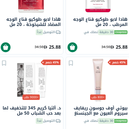
هادا لابو طوكيو قناع الوجه
هادا لابو طوكيو قناع الوجه
المرطب ، 20 مل
المضاد للشيخوخة ، 20 مل
30 دقيقة
تصلك في
التوصيل
غداً
25.88
25.88
34.50
34.50
45% خصم
45% خصم
+800 طلب
+9000 طلب
بيوتي أوف جوسون ريفايف
د. ألتيا كريم 345 للتخفيف لما
سيروم العيون مع الجينسنغ
بعد حب الشباب 50 مل
والشبكية 30 مل
30 دقيقة
تصلك في
التوصيل
غداً