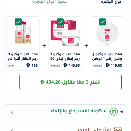
نوع البشرة
جميع أنواع البشرة
هادا لابو طوكيو ل
هادا لابو طوكيو ك
هادا لابو طوكيو ك
وشن رقم 1 لوشن
ريم إصلاح ليلي 50
ريم النهار ألترا في
مرطب فائق 150 م
مل
رمنج بوستر ميلك
168
146.63
119.63
210
195.50
159.50
ل
50 مل
اشترِ 3 معًا مقابل
434.26
سهولة الاسترجاع والإلغاء
اعثر على المتجر