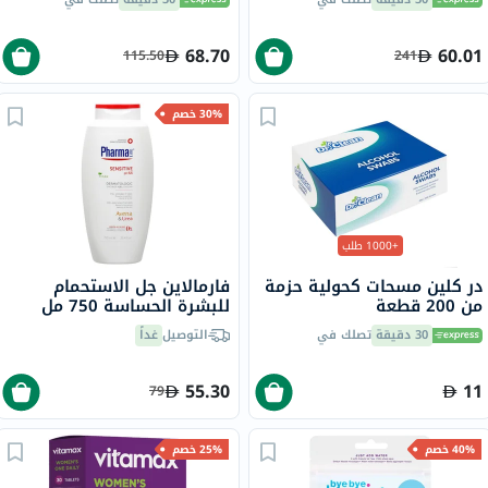
68.70
60.01
115.50
241
30% خصم
+1000 طلب
در كلين مسحات كحولية حزمة
فارمالاين جل الاستحمام
من 200 قطعة
للبشرة الحساسة 750 مل
30 دقيقة
تصلك في
التوصيل
غداً
55.30
11
79
40% خصم
25% خصم