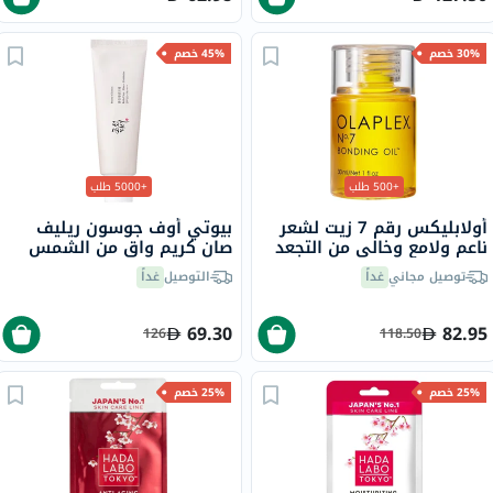
30% خصم
45% خصم
+500 طلب
+5000 طلب
أولابليكس رقم 7 زيت لشعر
بيوتي أوف جوسون ريليف
ناعم ولامع وخالي من التجعد
صان كريم واقٍ من الشمس
30 مل
عضوي بلأرز والبروبيوتيك
توصيل مجاني
غداً
التوصيل
غداً
بعامل حماية 50+ وحماية
فائقة 50 مل
69.30
82.95
126
118.50
25% خصم
25% خصم