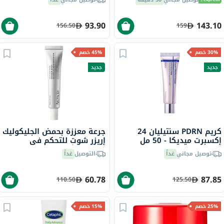
والحساسة، بدون رائحة، 250
جرام
93.90
143.10
156.50
159
30% خصم
45% خصم
جديد
جديد
كريم PDRN سنتيليان 24
جرعة معززة بحمض الجليكوليك
إكسبرت ميديكا - 50 مل
إريزر شوت للتحكم في
الشوائب أرينسيا - 30 مل
توصيل مجاني
غداً
التوصيل
غداً
60.78
87.85
110.50
125.50
25% خصم
15% خصم