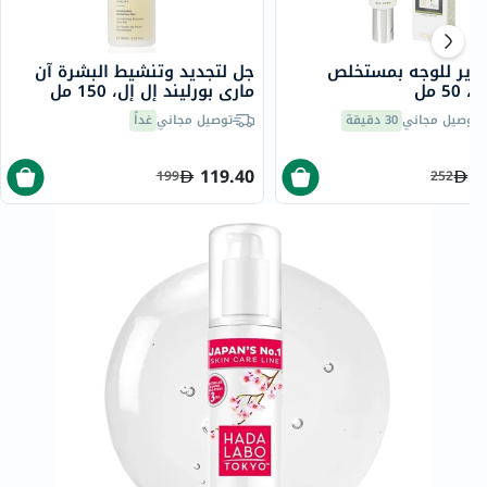
روير للوجه بمستخلص
جل لتجديد وتنشيط البشرة آن
50 مل
ماري بورليند إل إل، 150 مل
توصيل مجاني
30 دقيقة
توصيل مجاني
غداً
119.40
1
199
252