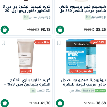
شيسيدو فينو بريميوم تاتش
كريم لتجديد البشرة بي دي 3
شامبو مرطب للشعر 550 مل
المتطور دكتور ريجو-أول، 20
مل
التوصيل
غداً
توصيل مجاني
غداً
98.18
38.25
178.50
76.50
35% خصم
40% خصم
أقل سعر
من 30 يوم
أقل سعر
نيوتروجينا هيدرو بوست جل
كريم ذا أورديناري لتفتيح
مائي مرطب للوجه للبشرة
البشرة بفيتامين سي 23% +
العادية إلى المختلطة 50 مل
كرات حمض الهيالورونيك 2%
30 دقيقة
تصلك في
التوصيل
غداً
30 مل
41.70
38.68
69.50
59.50