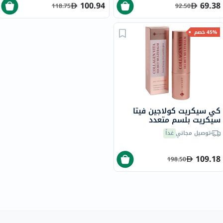
100.94
69.38
118.75
92.50
45% خصم
كي سيكريت كولاجين فيتا
سيكريت بلسم متعدد
الاستخدامات مضاد للتجاعيد
توصيل مجاني
غداً
ومفتح للبشرة 11 جرام
109.18
198.50