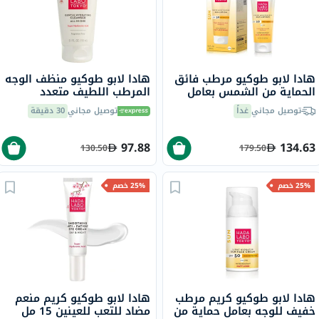
هادا لابو طوكيو مرطب فائق
هادا لابو طوكيو منظف الوجه
الحماية من الشمس بعامل
المرطب اللطيف متعدد
حماية من الشمس 50، 200
الاستخدامات 150 مل
توصيل مجاني
غداً
توصيل مجاني
30 دقيقة
مل
97.88
134.63
130.50
179.50
25% خصم
25% خصم
هادا لابو طوكيو كريم مرطب
هادا لابو طوكيو كريم منعم
خفيف للوجه بعامل حماية من
مضاد للتعب للعينين 15 مل