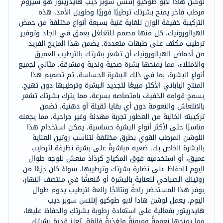
لوشن هادا لابو طوكيو إنتنس سوبر ديب هايدريتور هو سيروم
مرطب فاخر يمنح بشرتك ترطيبًا فوريًا وطويل الأمد. هذه
التركيبة خفيفة الوزن للغاية غنية بسبعة أنواع مختلفة من حمض
الهيالورونيك، كل منها مصمم للتغلغل بعمق في الجلد وتوفير
ترطيب مكثف على طبقات متعددة. يضمن هذا المزيج الفريد
من أحماض الهيالورونيك أن تشعر بشرتك بالترطيب العميق
والامتلاء، مما يمنحها بشرة صحية وندية ومشرقة. مثالي لجميع
أنواع البشرة، بما في ذلك البشرة الحساسة، تم تصميم هذا
المنتج الياباني الأكثر مبيعًا لتجديد البشرة وترطيبها دون تهيج.
يسمح قوامه الخفيف بامتصاصه بسرعة، مما يترك بشرتك تشعر
بالانتعاش والنعومة دون أي بقايا ثقيلة أو دهنية. تضمن
تركيبته الخالية من العطور تجربة مهدئة وغير جراحية، مما يجعله
مناسبًا حتى لأكثر أنواع البشرة حساسية. يمكن استخدام هذا
اللوشن المرطب القوي بطرق مختلفة لتناسب روتين العناية
بالبشرة الخاص بك. ضعيه مباشرةً على بشرة نظيفة لترطيب
عميق، أو استخدميه فوق المكياج كرذاذ منعش للوجه طوال
اليوم للحفاظ على نضارة بشرتك وترطيبها. سواءً كان جزءًا من
روتينكِ الصباحي للعناية بالبشرة أو مُنعشًا في منتصف النهار،
يوفر هذا المستحضر راحةً ونتائجًا رائعة لترطيب يدوم طوال
اليوم. يعمل لوشن هادا لابو طوكيو إنتنس سوبر ديب
هايدريتور بفعالية على استعادة رطوبة بشرتكِ والحفاظ عليها،
مما يمنحها نعومةً ومرونةً وتغذيةً فائقة. يُعزز قدرة بشرتكِ