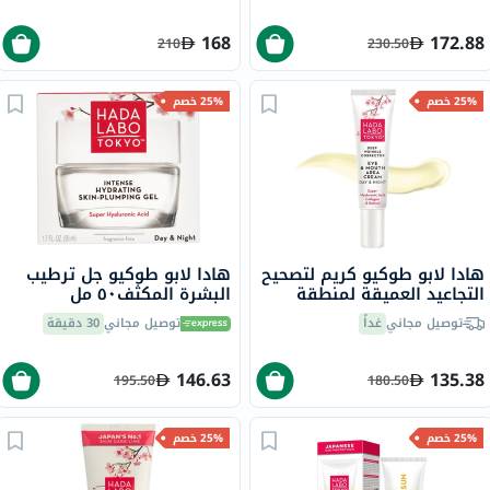
168
172.88
210
230.50
25% خصم
25% خصم
هادا لابو طوكيو كريم لتصحيح
هادا لابو طوكيو جل ترطيب
التجاعيد العميقة لمنطقة
البشرة المكثف٥٠ مل
العين والفم 15 مل
توصيل مجاني
غداً
توصيل مجاني
30 دقيقة
146.63
135.38
195.50
180.50
25% خصم
25% خصم