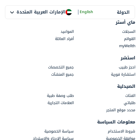
|
الإمارات العربية المتحدة
الدولة
English
ماي أستر
السجلات
المواعيد
القوائم
أفراد العائلة
myWellth
استشر
احجز طبيب
جميع التخصصات
استشارة فورية
جميع المنشآت
الصيدلية
الفئات
طلب وصفة طبية
طلباتي
العلامات التجارية
محدد موقع المتجر
معلومات السياسة
شروط الاستخدام
سياسة الخصوصية
موافقة الخصوصية
سياسة الإرجاع والاسترداد