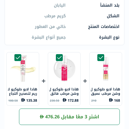
بلد المنشأ
اليابان
الشكل
كريم مرطب
اختصاصات المنتج
خالي من العطور
نوع البشرة
جميع أنواع البشرة
هادا لابو طوكيو ل
هادا لابو طوكيو ل
هادا لابو طوكيو ك
وشن مرطب عميق
وشن مرطب فائق
ريم لتصحيح التجاع
مكثف150 مل
مضاد للشيخوخة 1
يد العميقة لمنطق
135.38
172.88
168
180.50
230.50
210
50 مل
ة العين والفم 15
مل
اشترِ 3 معًا مقابل
476.26