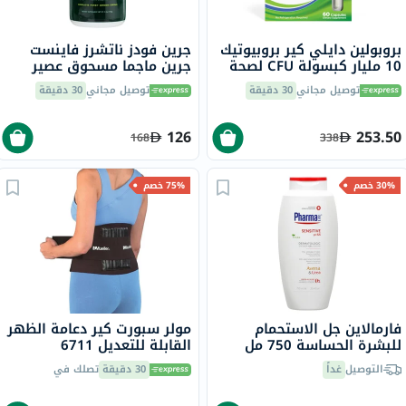
بروبولين دايلي كير بروبيوتيك
جرين فودز ناتشرز فاينست
10 مليار كبسولة CFU لصحة
جرين ماجما مسحوق عصير
الجهاز الهضمي حزمة من 60
عشبة الشعير الخام العضوي ،
توصيل مجاني
30 دقيقة
توصيل مجاني
30 دقيقة
150 جرام
126
253.50
168
338
30% خصم
75% خصم
فارمالاين جل الاستحمام
مولر سبورت كير دعامة الظهر
للبشرة الحساسة 750 مل
القابلة للتعديل 6711
التوصيل
غداً
30 دقيقة
تصلك في