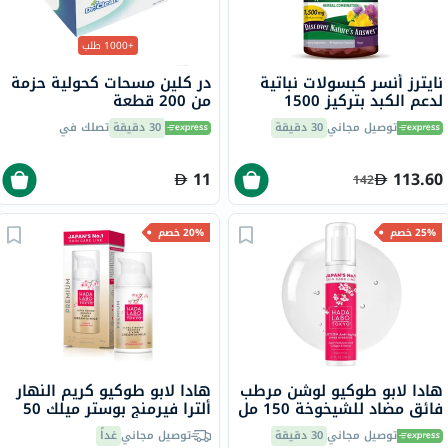
+1000 طلب
نايترز أنسر كبسولات نباتية
در كلين مسحات كحولية حزمة
لدعم الكبد بتركيز 1500
من 200 قطعة
ملجمم مع سيليمارين حزمة
توصيل مجاني
30 دقيقة
30 دقيقة
تصلك في
من 90 كبسولة
11
113.60
142
25% خصم
20% خصم
هادا لابو طوكيو لوشن مرطب
هادا لابو طوكيو كريم النهار
فائق مضاد للشيخوخة 150 مل
ألترا فيرمنج بوستر ميلك 50
مل
توصيل مجاني
30 دقيقة
توصيل مجاني
غداً