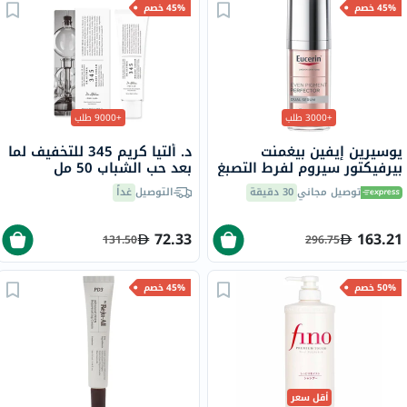
45% خصم
45% خصم
+3000 طلب
+9000 طلب
يوسيرين إيفين بيغمنت
د. ألتيا كريم 345 للتخفيف لما
بيرفيكتور سيروم لفرط التصبغ
بعد حب الشباب 50 مل
المزدوج 30 مل
توصيل مجاني
30 دقيقة
التوصيل
غداً
72.33
163.21
131.50
296.75
50% خصم
45% خصم
أقل سعر