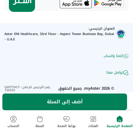
العنوان الرئيسي:
Aster DM Healthcare, 33rd Floor - Aspect Tower Business Bay, Dubai
- U.A.E
كلمنا واتساب
تواصل معنا
رقم الترخيص للإعلان
:
Q4FT7HCT-
©
2026
myAster.
جميع الحقوق
130325
محفوظة.
أضف إلى السلة
الصفحة الرئيسية
الفئات
بوابة الصحة
السلة
الحساب