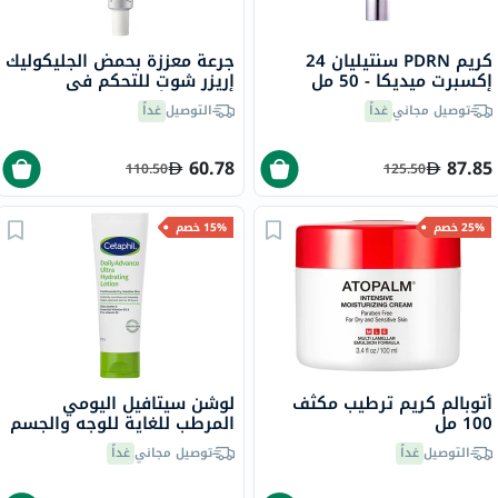
كريم PDRN سنتيليان 24
جرعة معززة بحمض الجليكوليك
إكسبرت ميديكا - 50 مل
إريزر شوت للتحكم في
الشوائب أرينسيا - 30 مل
توصيل مجاني
غداً
التوصيل
غداً
60.78
87.85
110.50
125.50
25% خصم
15% خصم
أتوبالم كريم ترطيب مكثف
لوشن سيتافيل اليومي
100 مل
المرطب للغاية للوجه والجسم
للرجال والنساء ذوي البشرة
التوصيل
غداً
توصيل مجاني
غداً
الجافة والحساسة، بدون
رائحة، 225 جرام