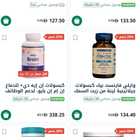
الشمس 50 ومظهر غير لامع
توصيل مجاني
30 دقيقة
توصيل مجاني
غداً
50 مل
127.50
133.50
170
178
20% خصم
25% خصم
أقل سعر
من 30 يوم
وايلي فاينست بيك كبسولات
كبسولات إن إيه دي+ للدماغ
جيلاتينية لينة من زيت السمك
إن إم إن بايو، لدعم الوظائف
أوميغا 3 بتركيز 1000 ملجم
الإدراكية - 90 كبسولة
توصيل مجاني
30 دقيقة
توصيل مجاني
30 دقيقة
من حمض إيكوسابنتينويك
حزمة من 30
338.25
134.40
451
168
20% خصم
20% خصم