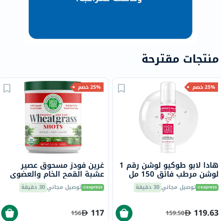
منتجات مقترحة
25% خصم
25% خصم
هادا لابو طوكيو لوشن رقم 1
غرين فودز مسحوق عصير
لوشن مرطب فائق 150 مل
عشبة القمح الخام والعضوي
150 جرام
توصيل مجاني
30 دقيقة
توصيل مجاني
30 دقيقة
117
119.63
156
159.50