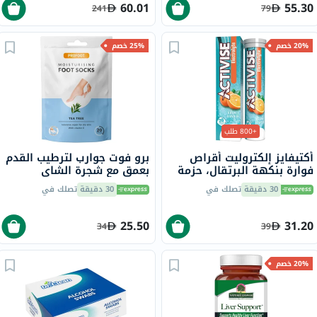
60.01
55.30
241
79
20% خصم
25% خصم
+800 طلب
أكتيفايز إلكتروليت أقراص
برو فوت جوارب لترطيب القدم
فوارة بنكهة البرتقال، حزمة
بعمق مع شجرة الشاي
من 20
وفيتامين E لإصلاح البشرة
30 دقيقة
تصلك في
30 دقيقة
تصلك في
الجافة،حزمه من زوج واحد
25.50
31.20
34
39
20% خصم