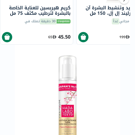
جديد وتنشيط البشرة آن
كريم هيربسين للعناية الخاصة
ليند إل إل، 150 مل
بالبشرة لترطيب مكثف 75 مل
يل مجاني
غداً
30 دقيقة
تصلك في
45.50
1
65
199