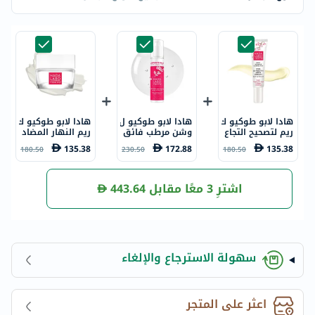
هادا لابو طوكيو ك
هادا لابو طوكيو ل
هادا لابو طوكيو ك
ريم لتصحيح التجاع
وشن مرطب فائق
ريم النهار المضاد
يد العميقة لمنطق
مضاد للشيخوخة 1
للشيخوخة والمُقل
135.38
172.88
135.38
180.50
230.50
180.50
ة العين والفم 15
50 مل
ل من التجاعيد 50
مل
مل
اشترِ 3 معًا مقابل
443.64
سهولة الاسترجاع والإلغاء
اعثر على المتجر