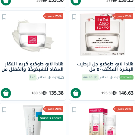
253.50
239.25
338
319
25% خصم
25% خصم
هادا لابو طوكيو جل ترطيب
هادا لابو طوكيو كريم النهار
البشرة المكثف٥٠ مل
المضاد للشيخوخة والمُقلل من
التجاعيد 50 مل
توصيل مجاني
30 دقيقة
توصيل مجاني
غداً
135.38
146.63
180.50
195.50
20% خصم
20% خصم
Nurse's Choice