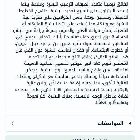
الفائق ترطيباً متعدد الطبقات لترطيب البشرة وملئها، بينما
يُساعد الريتينول على تسريع تجديد البشرة، وتنعيم الخطوط
الدقيقة، وتحسين لونها. يعمل الكولاجين على تقوية بنية
البشرة ومرونتها، مما يُساعد على شد البشرة المترهلة أو
المُتعبة. يُمتصّ قوامه الغني والخفيف بسرعة وراحة في البشرة
الحساسة دون تهيج، مما يجعله مثالياً للاستخدام اليومي في
المناطق الحساسة. سواء كنتِ تعانين من تجاعيد حول العينين،
أو خطوط الابتسامة، أو فقدان تماسك البشرة حول الفم، فإن
هذا العلاج الدقيق يُحقق نتائج ملحوظة مع الاستخدام
المُستمر. كريم هادا لابو طوكيو لتصحيح التجاعيد العميقة
لمنطقة العين والفم مناسب لجميع أنواع البشرة، ويمكن
استخدامه صباحًا ومساءً. يندمج بسلاسة مع المكياج ومنتجات
العناية الأخرى، مما يجعله إضافة مثالية لأي روتين عناية
بالبشرة. يساعد الاستخدام المُنتظم لهذا الكريم على استعادة
نضارة مناطق الوجه الرئيسية، ويترك البشرة أكثر نعومةً
وتماسكًا وانتعاشًا.
المواصفات