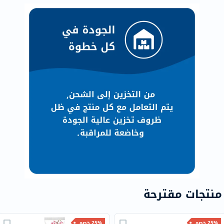
منتجات مقترحة
25% خصم
25% خصم