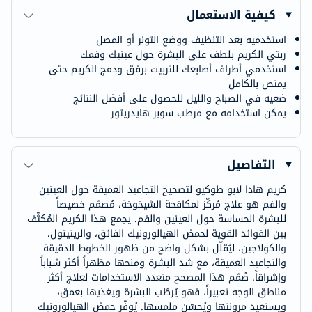
كيفية الاستعمال
استخدميه بعد التنظيف ووضع التونر أو المصل
ربتي الكريم بلطف على البشرة حول عينيك وفمك
استخدمي أطراف أصابعك للتربيت برفق ودمج الكريم حتى
يمتص بالكامل
ضعيه في الصباح والليل للحصول على أفضل النتائج
يمكن استخدامه مع مرطب سوبر هايدريتور
التفاصيل
كريم هادا لابو طوكيو لتصحيح التجاعيد العميقة حول العينين
والفم هو علاج مُركّز لمكافحة الشيخوخة، مُصمّم خصيصاً
للبشرة الحساسة حول العينين والفم. يجمع هذا الكريم المُكثّف
بين الفوائد القوية لحمض الهيالورونيك الفائق، والريتينول،
والكولاجين، ليُقلّل بشكل واضح من ظهور الخطوط الدقيقة
والتجاعيد العميقة، مع شد البشرة ومنحها مظهراً أكثر شباباً
وإشراقاً. صُمّم هذا المصحح متعدد الاستخدامات لعلاج أكثر
مناطق الوجه تعبيراً، فهو يُرطّب البشرة ويغذيها بعمق،
ويستعيد مرونتها ويُحسّن ملمسها. يُوفّر حمض الهيالورونيك