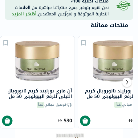
منتجات أصلية 100٪
نحن نقوم بتوفير جميع منتجاتنا مباشرة من العلامات
التجارية الموثوقة والموزّعين المعتمدين.
أظهر المزيد
منتجات مماثلة
ي بورليند ناتورويال كريم
آن ماري بورليند كريم ناتورويال
لرفع البيولوجي 50 مل
الليلي للرفع البيولوجي 50 مل
يل مجاني
غداً
توصيل مجاني
غداً
530
5