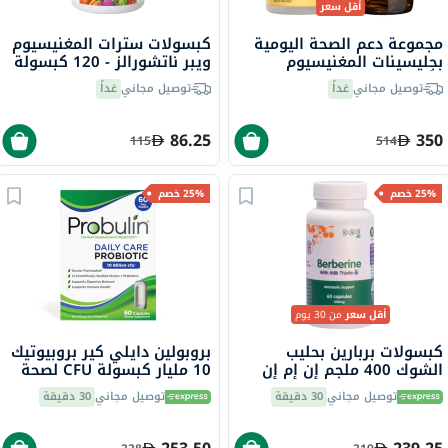
أقل سعر
مجموعة دعم الصحة اليومية
كبسولات سترات المغنيسيوم
بجليسينات المغنيسيوم
ويبر ناتشورالز - 120 كبسولة
وأوميغا 3
توصيل مجاني
غداً
توصيل مجاني
غداً
86.25
350
115
514
25% خصم
25% خصم
أقل سعر
من 30 يوم
كبسولات بربارين بحليب
بروبولين دايلي كير بروبيوتيك
الشوك 400 ملجم إن إم إن
10 مليار كبسولة CFU لصحة
بايو، لدعم الكبد - 60 كبسولة
الجهاز الهضمي حزمة من 60
توصيل مجاني
30 دقيقة
توصيل مجاني
30 دقيقة