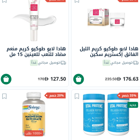
هادا لابو طوكيو كريم الليل
هادا لابو طوكيو كريم منعم
الفائق إكستريم سكين
مضاد للتعب للعينين 15 مل
ريجنيريتور ٥٠ مل
توصيل مجاني
غداً
توصيل مجاني
غداً
127.50
176.63
170
235.50
35% خصم
20% خصم
جديد
+1000 طلب