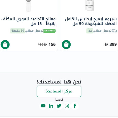
سيروم إيميج إيجليس الكامل
معالج التجاعيد الفوري المكثف
المضاد للشيخوخة 50 مل
باتيكا - 15 مل
توصيل مجاني
غداً
توصيل مجاني
30 دقيقة
156
399
195
نحن هنا لمساعدتك!
مركز المساعدة
تابعنا