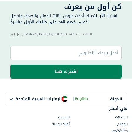
كن أول من يعرف
اشترك الآن لتصلك أحدث عروض باقات الجمال والصحة، واحصل
مباشرةً*!
على
خصم 40٪ على طلبك الأول
40 للعملاء الجدد فقط. تطبق الشروط والأحكام.
خصم يصل إلى
اشترك هنا
|
الإمارات العربية المتحدة
الدولة
English
ماي أستر
السجلات
المواعيد
القوائم
أفراد العائلة
myWellth