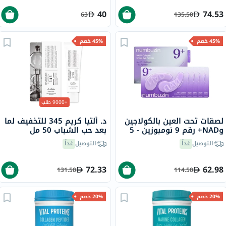
40
74.53
63
135.50
45% خصم
45% خصم
+9000 طلب
لصقات تحت العين بالكولاجين
د. ألتيا كريم 345 للتخفيف لما
وNAD+ رقم 9 نومبوزين - 5
بعد حب الشباب 50 مل
أزواج
التوصيل
غداً
التوصيل
غداً
72.33
62.98
131.50
114.50
20% خصم
20% خصم