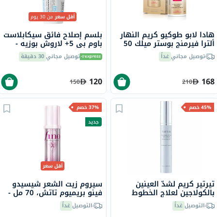
أقل سعر
من 30 يوم
هادا لابو طوكيو كريم النهار
بلسم إصلاح فائق سيكابلاست
ألترا فيرمنج بوستر ميلك 50
باوم بي 5+ لاروش بوزيه -
مل
100 مل
توصيل مجاني
غداً
توصيل مجاني
30 دقيقة
120
168
150
210
45% خصم
37% خصم
جديد
أقل سعر
تيرتير كريم لشدّ العينين
سيروم زيت الشعر شيسيدو
بالكولاجين لعلاج الخطوط
فينو بريميوم تاتش، 70 مل -
الدقيقة والتجاعيد وانتفاخات
إصدار الشريط الوردي
التوصيل
غداً
التوصيل
غداً
أسفل العينين 15 مل