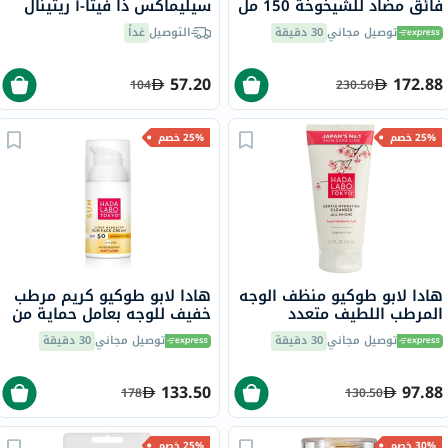
فائق مضاد للشيخوخة 150 مل
سيليماكس ذا فيتا-أ ريتينال
شوت، 15 مل
توصيل مجاني
30 دقيقة
التوصيل
غداً
57.20
172.88
104
230.50
25% خصم
25% خصم
هادا لابو طوكيو منظف الوجه
هادا لابو طوكيو كريم مرطب
المرطب اللطيف متعدد
خفيف للوجه بعامل حماية من
الاستخدامات 150 مل
الشمس 50 ومظهر غير لامع
توصيل مجاني
30 دقيقة
توصيل مجاني
30 دقيقة
50 مل
133.50
97.88
178
130.50
30% خصم
25% خصم