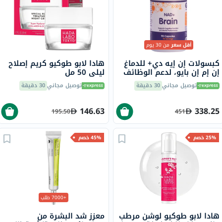
أقل سعر
من 30 يوم
كبسولات إن إيه دي+ للدماغ
هادا لابو طوكيو كريم إصلاح
إن إم إن بايو، لدعم الوظائف
ليلي 50 مل
الإدراكية - 90 كبسولة
توصيل مجاني
30 دقيقة
توصيل مجاني
30 دقيقة
146.63
338.25
195.50
451
25% خصم
45% خصم
+7000 طلب
هادا لابو طوكيو لوشن مرطب
معزز شد البشرة من