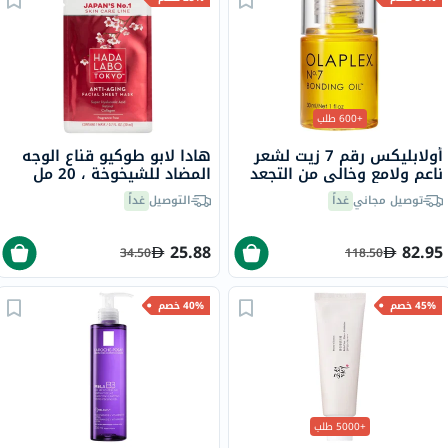
+600 طلب
أولابليكس رقم 7 زيت لشعر
هادا لابو طوكيو قناع الوجه
ناعم ولامع وخالي من التجعد
المضاد للشيخوخة ، 20 مل
30 مل
توصيل مجاني
غداً
التوصيل
غداً
25.88
82.95
34.50
118.50
45% خصم
40% خصم
+5000 طلب