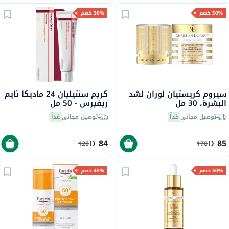
50% خصم
30% خصم
سيروم كريستيان لوران لشد
كريم سنتيليان 24 ماديكا تايم
البشرة، 30 مل
ريفيرس - 50 مل
توصيل مجاني
غداً
توصيل مجاني
غداً
84
85
120
170
50% خصم
45% خصم