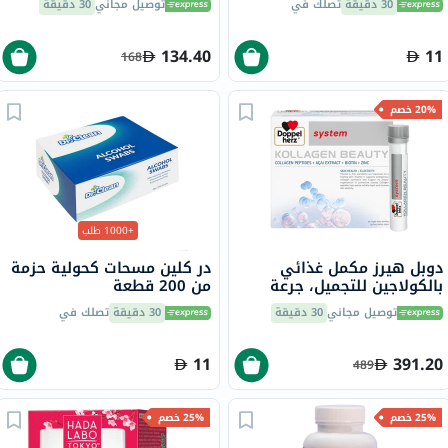
30 دقيقة
تصلك في
توصيل مجاني
30 دقيقة
من حمض إيكوسابنتينويك
حزمة من 30
134.40
11
168
20% خصم
+1000 طلب
دوبل هيرز مكمل غذائي
در كلين مسحات كحولية حزمة
بالكولاجين للتجميل، جرعة
من 200 قطعة
واحدة في قارورة قابلة
توصيل مجاني
30 دقيقة
30 دقيقة
تصلك في
للشرب، حزمة من 30
11
391.20
489
25% خصم
25% خصم