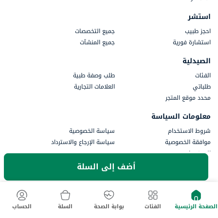
استشر
احجز طبيب
جميع التخصصات
استشارة فورية
جميع المنشآت
الصيدلية
الفئات
طلب وصفة طبية
طلباتي
العلامات التجارية
محدد موقع المتجر
معلومات السياسة
شروط الاستخدام
سياسة الخصوصية
موافقة الخصوصية
سياسة الإرجاع والاسترداد
المدفوعات
أضف إلى السلة
جزء من أستر دي إم للرعاية الصحية
الصفحة الرئيسية
الفئات
بوابة الصحة
السلة
الحساب