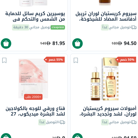
سيروم كريستيان لوران تريبل
يوسيرين كريم سائل للحماية
أدفانسد المضاد للشيخوخة،
من الشمس والتحكم في
30 مل
الشيخوخة بعامل حماية 50،
توصيل مجاني
غداً
توصيل مجاني
30 دقيقة
50 مل
81.95
94.50
149
189
50% خصم
55% خصم
+2000 طلب
أمبولات سيروم كريستيان
قناع ورقي للوجه بالكولاجين
لوران، لشد وتجديد البشرة،
لشد البشرة ميديكوب، 27
30 مل
جرام
توصيل مجاني
غداً
التوصيل
غداً