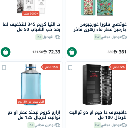
+9000 طلب
غوتشي فلورا غورجيوس
د. ألتيا كريم 345 للتخفيف لما
جازمين عطر ماء زهري فاخر
بعد حب الشباب 50 مل
للنساء 100 مل
توصيل مجاني
غداً
التوصيل
غداً
72.33
361
131.50
380
5% خصم
15% خصم
أقل سعر
من 30 يوم
دافيدوف ذا جيم أو دو تواليت
أزارو كروم ليجند عطر أو دو
للرجال 100 مل
تواليت للرجال 125 مل
توصيل مجاني
غداً
توصيل مجاني
غداً