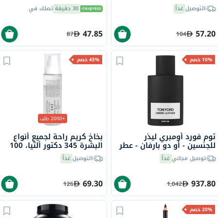
شوت، 15 مل
الدهنية - 40 مل
التوصيل
غداً
30 دقيقة
تصلك في
47.85
57.20
87
104
10% خصم
45% خصم
+2000 طلب
توم فورد أومبري ليذر
بخاخ كريم راحة لجميع أنواع
للجنسين - أو دو بارفان - عطر
البشرة 345 دكتور ألثيا، 100
الأزهار، 100 مل
مل
توصيل مجاني
غداً
التوصيل
غداً
69.30
937.80
126
1,042
20% خصم