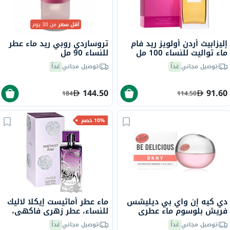
أقل سعر
من 30 يوم
إليزابيث أردن أولويز ريد فام
تروساردي روبي ريد ماء عطر
ماء تواليت للنساء 100 مل
للنساء 90 مل
توصيل مجاني
غداً
توصيل مجاني
غداً
144.50
91.60
184
114.50
10% خصم
دي كيه إن واي بي ديليشس
ماء عطر أماثيست إيكلا لاليك
فريش بلوسوم ماء عطري
للنساء، عطر زهري فاكهي،
للنساء - عطر زهري 100 مل
100 مل
توصيل مجاني
غداً
توصيل مجاني
غداً