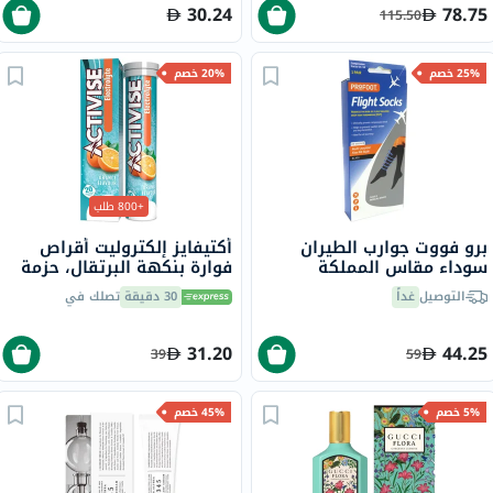
30.24
78.75
115.50
25% خصم
20% خصم
+800 طلب
برو فووت جوارب الطيران
أكتيفايز إلكتروليت أقراص
سوداء مقاس المملكة
فوارة بنكهة البرتقال، حزمة
المتحدة 8-11، زوج واحد
من 20
التوصيل
غداً
30 دقيقة
تصلك في
P72002/2
31.20
44.25
39
59
5% خصم
45% خصم