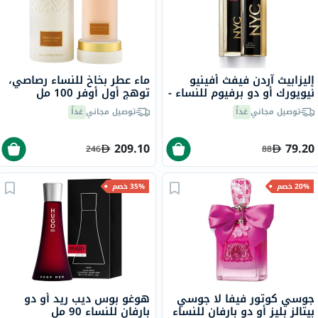
إليزابيث آردن فيفث أفينيو
ماء عطر بخاخ للنساء رصاصي،
نيويورك أو دو برفيوم للنساء -
توهج أول أوفر 100 مل
عطر زهري فاخر 125 مل
توصيل مجاني
غداً
توصيل مجاني
غداً
209.10
79.20
246
88
20% خصم
35% خصم
جوسي كوتور فيفا لا جوسي
هوغو بوس ديب ريد أو دو
بيتالز بليز أو دو بارفان للنساء
بارفان للنساء 90 مل