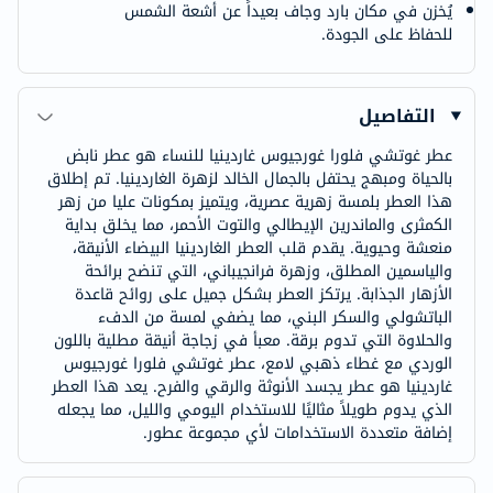
يُخزن في مكان بارد وجاف بعيداً عن أشعة الشمس
للحفاظ على الجودة.
التفاصيل
عطر غوتشي فلورا غورجيوس غاردينيا للنساء هو عطر نابض
بالحياة ومبهج يحتفل بالجمال الخالد لزهرة الغاردينيا. تم إطلاق
هذا العطر بلمسة زهرية عصرية، ويتميز بمكونات عليا من زهر
الكمثرى والماندرين الإيطالي والتوت الأحمر، مما يخلق بداية
منعشة وحيوية. يقدم قلب العطر الغاردينيا البيضاء الأنيقة،
والياسمين المطلق، وزهرة فرانجيباني، التي تنضح برائحة
الأزهار الجذابة. يرتكز العطر بشكل جميل على روائح قاعدة
الباتشولي والسكر البني، مما يضفي لمسة من الدفء
والحلاوة التي تدوم برقة. معبأ في زجاجة أنيقة مطلية باللون
الوردي مع غطاء ذهبي لامع، عطر غوتشي فلورا غورجيوس
غاردينيا هو عطر يجسد الأنوثة والرقي والفرح. يعد هذا العطر
الذي يدوم طويلاً مثاليًا للاستخدام اليومي والليل، مما يجعله
إضافة متعددة الاستخدامات لأي مجموعة عطور.