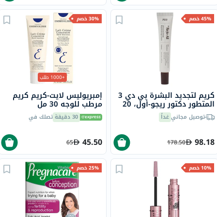
45% خصم
30% خصم
+1000 طلب
كريم لتجديد البشرة بي دي 3
إمبريوليس لايت-كريم كريم
المتطور دكتور ريجو-أول، 20
مرطب للوجه 30 مل
مل
توصيل مجاني
غداً
30 دقيقة
تصلك في
45.50
98.18
65
178.50
10% خصم
25% خصم