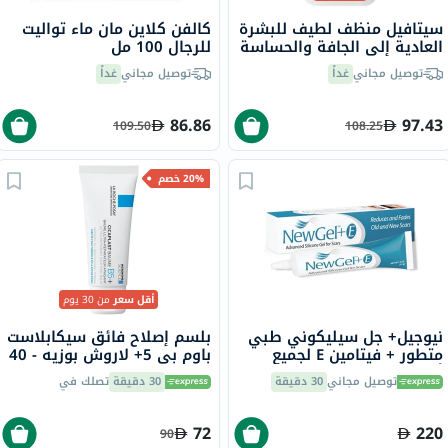
سيتافيل منظف لطيف للبشرة
كالفن كلاين مان ماء تواليت
العادية إلى الجافة والحساسة
للرجال 100 مل
236 مل
توصيل مجاني
غداً
توصيل مجاني
غداً
86.86
97.43
109.50
108.25
20% خصم
أقل سعر
من 30 يوم
نيوجيل+ جل سيليكوني طبي
بلسم إصلاح فائق سيكابلاست
متطور + فيتامين E لجميع
باوم بي 5+ لاروش بوزيه - 40
أنواع الندبات 15 جرام
مل
توصيل مجاني
30 دقيقة
30 دقيقة
تصلك في
72
220
90