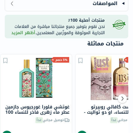
المواصفات
منتجات أصلية 100٪
نحن نقوم بتوفير جميع منتجاتنا مباشرة من العلامات
التجارية الموثوقة والموزّعين المعتمدين.
أظهر المزيد
منتجات مماثلة
5% خصم
است كافالي روبيرتو
غوتشي فلورا غورجيوس جازمين
 للنساء، او دو تواليت -
عطر ماء زهري فاخر للنساء 100
مل
يل مجاني
غداً
توصيل مجاني
غداً