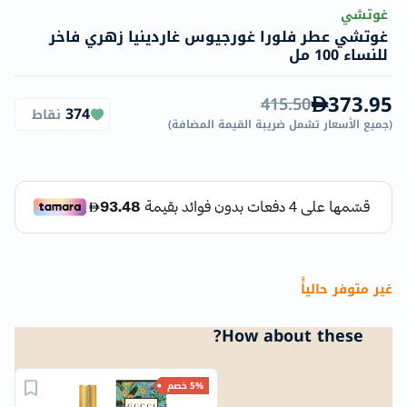
غوتشي
غوتشي عطر فلورا غورجيوس غاردينيا زهري فاخر
للنساء 100 مل
373.95
415.50
374
نقاط
(
جميع الأسعار تشمل ضريبة القيمة المضافة
)
غير متوفر حالياًً
How about these?
5% خصم