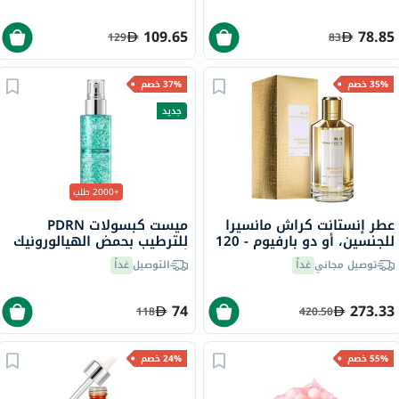
109.65
78.85
129
83
35% خصم
37% خصم
جديد
+2000 طلب
عطر إنستانت كراش مانسيرا
ميست كبسولات PDRN
للجنسين، أو دو بارفيوم - 120
للترطيب بحمض الهيالورونيك
مل
أنوا - 100 مل
توصيل مجاني
غداً
التوصيل
غداً
74
273.33
118
420.50
55% خصم
24% خصم