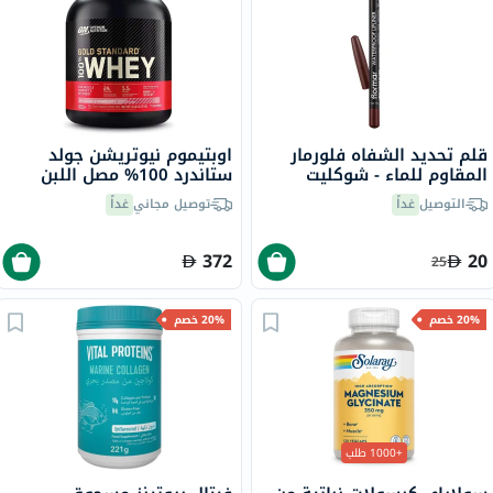
قلم تحديد الشفاه فلورمار
اوبتيموم نيوتريشن جولد
المقاوم للماء - شوكليت
ستاندرد 100% مصل اللبن
فوندو/244
اللذيذ بنكهة بالفراولة 5 رطل
التوصيل
غداً
توصيل مجاني
غداً
372
20
25
20% خصم
20% خصم
+1000 طلب