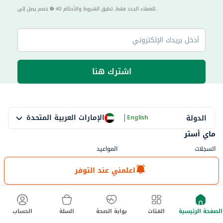
40 للعملاء الجدد فقط. تطبق الشروط والأحكام.
خصم يصل إلى
اشترك هنا
|
الإمارات العربية المتحدة
الدولة
English
ماي أستر
السجلات
المواعيد
القوائم
أفراد العائلة
اعلمني عند التوفر
myWellth
استشر
احجز طبيب
جميع التخصصات
الصفحة الرئيسية
الفئات
بوابة الصحة
السلة
الحساب
استشارة فورية
جميع المنشآت