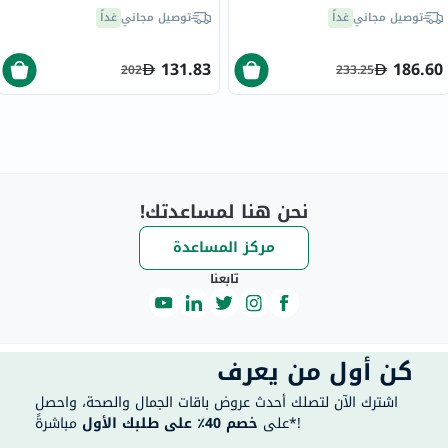
100 مل
توصيل مجاني
غداً
توصيل مجاني
غداً
131.83
186.60
202
233.25
نحن هنا لمساعدتك!
مركز المساعدة
تابعنا
كن أول من يعرف
اشترك الآن لتصلك أحدث عروض باقات الجمال والصحة، واحصل
مباشرةً*!
على
خصم 40٪ على طلبك الأول