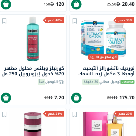
120
20.40
150
25.50
30% خصم
40% خصم
أقل سعر
من 30 يوم
نورديك ناتشورالز ألتيميت
كورنيلز ويلنس محلول مطهر
أوميغا 3 مكمل زيت السمك
70% كحول إيزوبروبيل 250 مل
بتركيز 1280 ملجم لكل وجبة
توصيل مجاني
30 دقيقة
التوصيل
غداً
كبسولات هلامية لينة حزمة
من 60
7.20
175.70
12
251
20% خصم
21% خصم