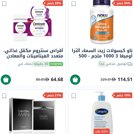
50% خصم
20% خصم
ناو كبسولات زيت السمك ألترا
أقراص سنتروم مكمّل غذائي،
أوميغا 3 1000 ملجم - 500
متعدد الفيتامينات والمعادن
ملجم من حمض
للنساء، 30 قرص
توصيل مجاني
غداً
30 دقيقة
تصلك في
إيكوسابنتينويك + 250 ملجم
من حمض
الدوكوساهيكسانويك، حزمة
64.68
114.51
80.85
229.01
من 90
10% خصم
21% خصم
+600 طلب