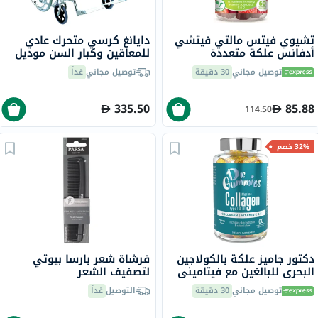
تشيوي فيتس مالتي فيتشي
دايانغ كرسي متحرك عادي
أدفانس علكة متعددة
للمعاقين وكبار السن موديل
الفيتامينات للبالغين بنكهة
DY01809-46
توصيل مجاني
30 دقيقة
توصيل مجاني
غداً
التوت، حزمة من 60
335.50
85.88
114.50
32% خصم
دكتور جاميز علكة بالكولاجين
فرشاة شعر بارسا بيوتي
البحري للبالغين مع فيتاميني
لتصفيف الشعر
ج وهـ، حزمة من 60
توصيل مجاني
30 دقيقة
التوصيل
غداً