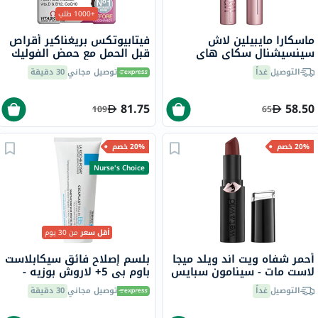
+1000 طلب
ماسكارا مايبيلين لاش
فيتابيوتكس بريغناكير أقراص
سينسيشنال سكاي هاي
قبل الحمل مع حمض الفوليك
القابلة للغسل
لتحسين الخصوبة والتكاثر
التوصيل
غداً
توصيل مجاني
30 دقيقة
حزمة من 30
81.75
58.50
109
65
20% خصم
20% خصم
Nurse's Choice
أقل سعر
من 30 يوم
أحمر شفاه ويت اند ويلد ميجا
بلسم إصلاح فائق سيكابلاست
لاست مات - سينامون سبايس
باوم بي 5+ لاروش بوزيه -
100 مل
التوصيل
غداً
توصيل مجاني
30 دقيقة