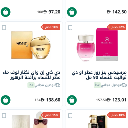
97.20
142.50
108
22% خصم
10% خصم
مرسيدس بنز روز عطر او دي
دي كي إن واي نكتار لوف ماء
تواليت للنساء 90 مل
عطر للنساء برائحة الزهور
100 مل
توصيل مجاني
غداً
توصيل مجاني
غداً
138.60
123.01
154
157.50
10% خصم
15% خصم