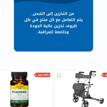
البروستاتا
الفيتامينات
مالتي
فيتامين
فيتامين
أ
فيتامين
ب
فيتامين
ج
فيتامين
د
20% خصم
فيتامين
هـ
المعادن
المغنيسيوم
الحديد