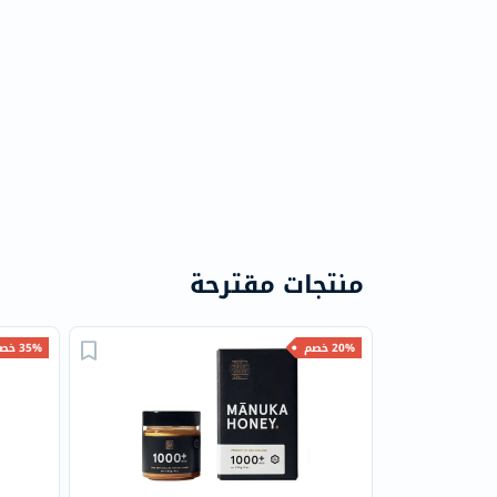
منتجات مقترحة
20% خصم
35% خصم