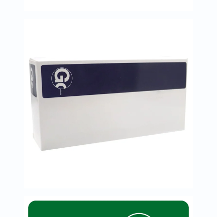
خسارة
الوزن
فحص
صحي
روتيني
باقة
القلب
الصحي
Original
IV
اختبار
التحسس
الغذائي
الحالة
الصحية
البشرة
والشعر