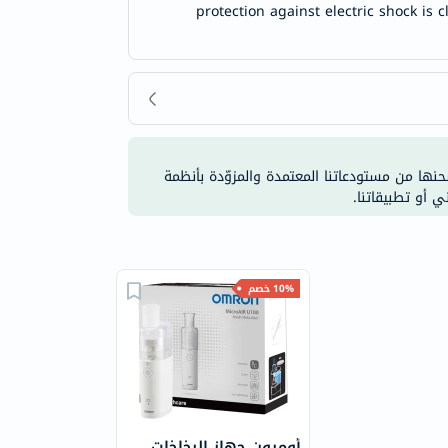
protection against electric shock is 
شحنها من مستودعاتنا المعتمدة والمزوّدة بأنظمة
ي أو تطبيقاتنا.
10% خصم
أومرون جهاز البخاخات