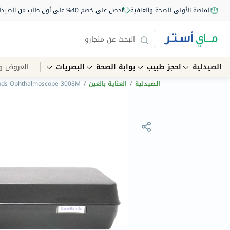
المنصة الأولى للصحة والعافية
احصل على خصم 40% على أول طلب من الصيدلية أونلاين استخدم الكود: NEW40
الصيدلية
احجز طبيب
بوابة الصحة
البصريات
العروض و
الصيدلية
/
العناية بالعين
/
nds Ophthalmoscope 3008M