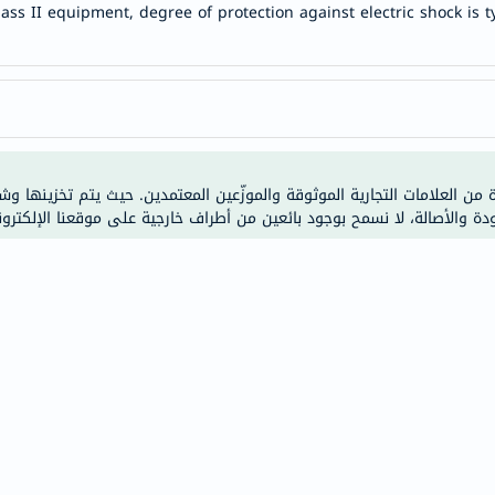
class II equipment, degree of protection against electric shock is
anua
theordinary
neocell
K18
uriage
planet-
paleo
ة من العلامات التجارية الموثوقة والموزّعين المعتمدين. حيث يتم تخزينها و
ودة والأصالة، لا نسمح بوجود بائعين من أطراف خارجية على موقعنا الإلكترون
egoqv
optimumnutrition
olaplex
solaray
cosrx
vitalproteins
optibac
OMRON
fino
Goongbe