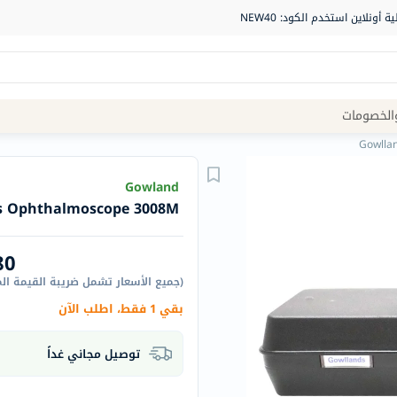
Site
الخصومات
Navigation
Gowlla
الصيدلية
Gowland
s Ophthalmoscope 3008M
الماركات
NDL
80
Humantara
(
جميع الأسعار تشمل ضريبة القيمة ال
carroten
بقي 1 فقط، اطلب الآن
betadine
La
توصيل مجاني غداً
Roche
Posay