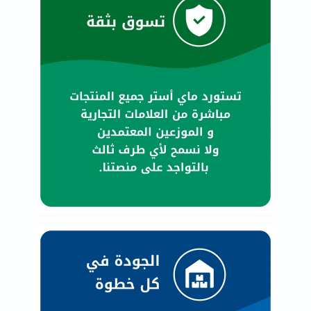
العظام
والمفاصل
المخ
والذاكرة
صحة
القلب
دعم
مرضى
السكري
دعم
الكلى
والمسالك
البولية
دعم
الكبد
صحة