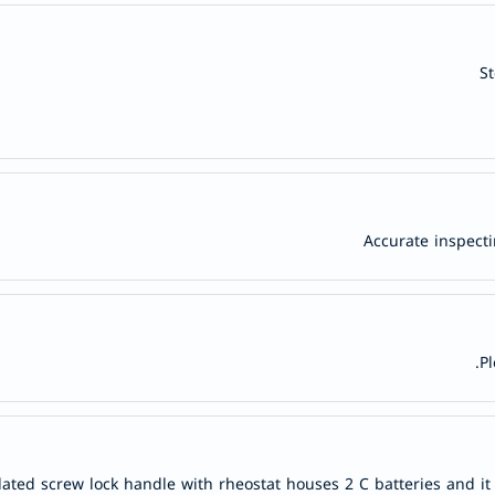
century
accu-
chek
S
activise
acuvue
annemarie-
borlind
webber-
naturals
Accurate inspecti
aveeno
freestylelibre
cetaphil
CHalpha
Pl
cerave
dralthea
mustela
celimax
ed screw lock handle with rheostat houses 2 C batteries and it 