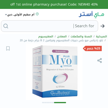
40% off 1st online pharmacy purchase! Code: NEW40
أم سقيم الأولى, دبي
Search for
البحث عن مزيل عرق
الصيدلية
/
الصحة والمكملات
/
المعادن
/
المغنيسيوم
/
غلو راديانس ميو بلس حبيبات المغنيسيوم وفيتامين B 2 جرام حزمة من 20
%25 خصم