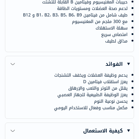
حبيبات المغنيسيوم وفيتامين B القابلة للتشتت
لدعم صحة العضلات ومستويات الطاقة
طيف شامل من فيتامين B1، B2، B3، B5، B6، B9 و B12
مع 300 ملجم من المغنيسيوم
سهلة الاستهلاك
امتصاص سريع
مذاق لطيف
الفوائد
يدعم وظيفة العضلات ويخفف التشنجات
يعزز استقلاب فيتامين D
يقلل من التوتر والتعب والإرهاق
يعزز الوظيفة الطبيعية للجهاز العصبي
يحسن نوعية النوم
مكمل مناسب وفعال للاستخدام اليومي
كيفية الاستعمال