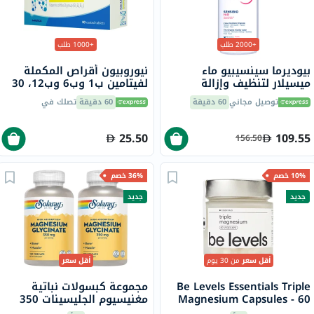
+2000 طلب
+1000 طلب
بيوديرما سينسيبيو ماء
نيوروبيون أقراص المكملة
ميسيلار لتنظيف وإزالة
لفيتامين ب1 وب6 وب12، 30
المكياج 850 مل
قرص
توصيل مجاني
60 دقيقة
60 دقيقة
تصلك في
25.50
109.55
156.50
10% خصم
36% خصم
جديد
جديد
أقل سعر
من 30 يوم
أقل سعر
Be Levels Essentials Triple
مجموعة كبسولات نباتية
Magnesium Capsules - 60
مغنيسيوم الجليسينات 350
Capsules
مجم سولاراي - 2 × 120