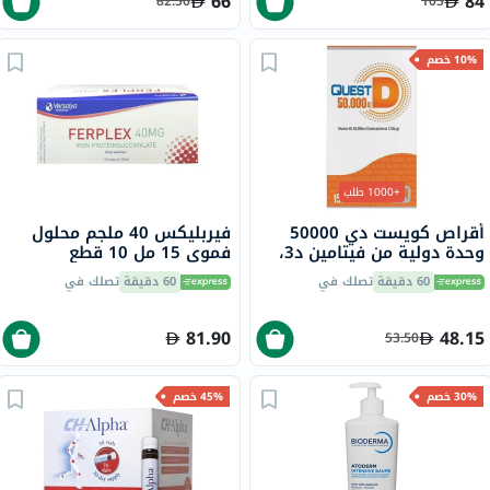
66
84
82.50
105
10% خصم
+1000 طلب
أقراص كويست دي 50000
فيربليكس 40 ملجم محلول
وحدة دولية من فيتامين د3،
فموي 15 مل 10 قطع
15 قرص
60 دقيقة
تصلك في
60 دقيقة
تصلك في
81.90
48.15
53.50
30% خصم
45% خصم