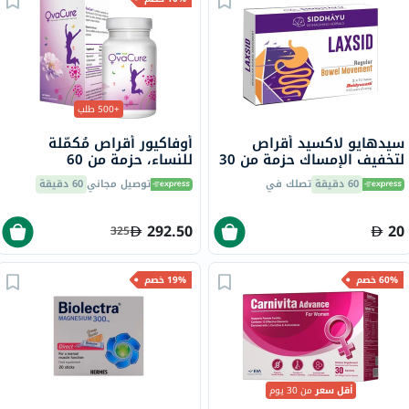
+500 طلب
سيدهايو لاكسيد أقراص
أوفاكيور أقراص مُكمّلة
لتخفيف الإمساك حزمة من 30
للنساء، حزمة من 60
60 دقيقة
تصلك في
توصيل مجاني
60 دقيقة
292.50
20
325
60% خصم
19% خصم
أقل سعر
من 30 يوم