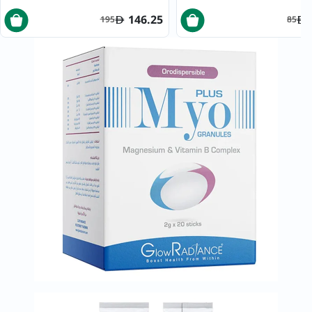
146.25
195
85