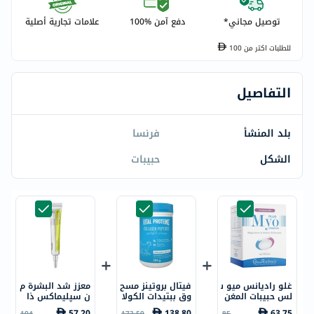
توصيل مجاني*
دفع آمن %100
علامات تجارية أصلية
للطلبات اكتر من
100
التفاصيل
بلد المنشأ
فرنسا
الشكل
حبيبات
غلو راديانس ميو ب
فيتال بروتينز مسح
معزز شد البشرة م
لس حبيبات المغن
وق ببتيدات الكولا
ن سيليماكس ذا
يسيوم وفيتامين
جين للشعر والبشر
فيتا-أ ريتينال شو
57.20
138.80
63.75
104
173.50
85