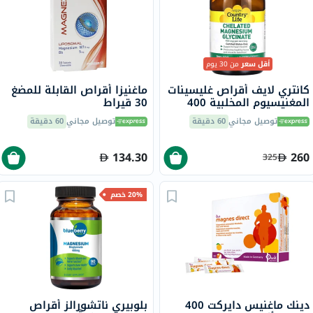
أقل سعر
من 30 يوم
كانتري لايف أقراص غليسينات
ماغنيزا أقراص القابلة للمضغ
المغنيسيوم المخلبية 400
30 قيراط
ملجم لصحة العظام والعضلات،
توصيل مجاني
60 دقيقة
توصيل مجاني
60 دقيقة
حزمة من 180
134.30
260
325
20% خصم
دينك ماغنيس دايركت 400
بلوبيري ناتشورالز أقراص