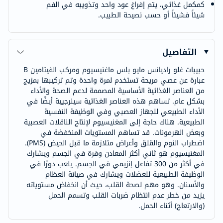
كمكمل غذائي، يتم إفراغ عود واحد وتذويبه في الفم
شيئاً فشيئاً أو حسب نصيحة الطبيب.
التفاصيل
حبيبات غلو راديانس مايو بلس ماغنيسيوم ومركب الفيتامين B
عبارة عن عصي مريحة تستخدم لمرة واحدة وتم تركيبها بمزيج
من العناصر الغذائية الأساسية المصممة لدعم الصحة والأداء
بشكل عام. تساهم هذه العناصر الغذائية سينرجيية أيضًا في
الأداء الطبيعي للجهاز العصبي وفي الوظيفة النفسية
الطبيعية. هناك حاجة إلى المغنيسيوم لإنتاج الناقلات العصبية
وبعض الهرمونات. قد تساهم المستويات المنخفضة في
اضطراب النوم والقلق وأعراض متلازمة ما قبل الحيض (PMS).
المغنيسيوم هو ثاني أكثر المعادن وفرة في الجسم ويشارك
في أكثر من 300 تفاعل إنزيمي في الجسم. يلعب دورًا في
الوظيفة الطبيعية للعضلات ويشارك في صيانة العظام
والأسنان. وهو مهم لصحة القلب، حيث أن انخفاض مستوياته
يزيد من خطر عدم انتظام ضربات القلب وتسمم الحمل
(والارتعاج) أثناء الحمل.