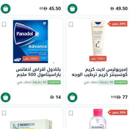
45.50
49.50
65
30% خصم
+1000 طلب
+2000 طلب
إمبريوليس لايت كريم
بانادول أقراص أدفانس
كونسينتر كريم ترطيب الوجه
باراسيتامول 500 ملجم
متعدد الاستخدامات 75 مل
لتخفيف الحمى والألم، 24
60 دقيقة
تصلك في
60 دقيقة
تصلك في
قرص
14
77
110
30% خصم