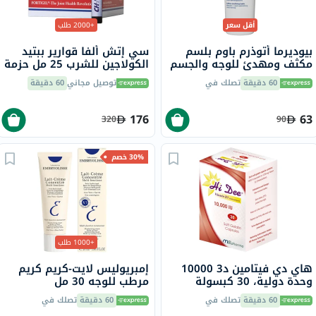
أقل سعر
+2000 طلب
بيوديرما أتوذرم باوم بلسم
سي إتش ألفا قوارير ببتيد
مكثف ومهدئ للوجه والجسم
الكولاجين للشرب 25 مل حزمة
500 مل
من 30
60 دقيقة
تصلك في
توصيل مجاني
60 دقيقة
176
63
320
90
30% خصم
+1000 طلب
هاي دي فيتامين د3 10000
إمبريوليس لايت-كريم كريم
وحدة دولية، 30 كبسولة
مرطب للوجه 30 مل
هلامية لينة
60 دقيقة
تصلك في
60 دقيقة
تصلك في