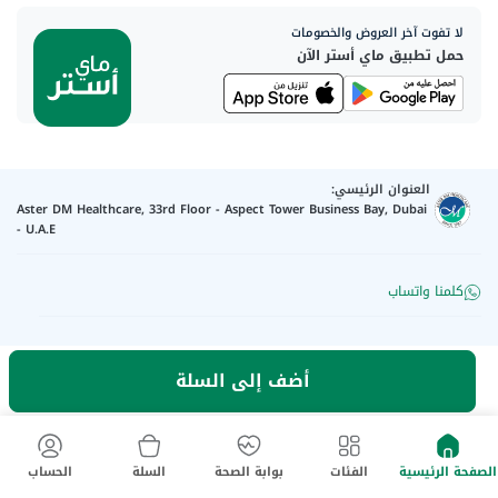
لا تفوت آخر العروض والخصومات
حمل تطبيق ماي أستر الآن
العنوان الرئيسي:
Aster DM Healthcare, 33rd Floor - Aspect Tower Business Bay, Dubai
- U.A.E
كلمنا واتساب
تواصل معنا
أضف إلى السلة
رقم الترخيص للإعلان
:
Q4FT7HCT-
©
2026
myAster.
جميع الحقوق
130325
محفوظة.
الصفحة الرئيسية
الفئات
بوابة الصحة
السلة
الحساب