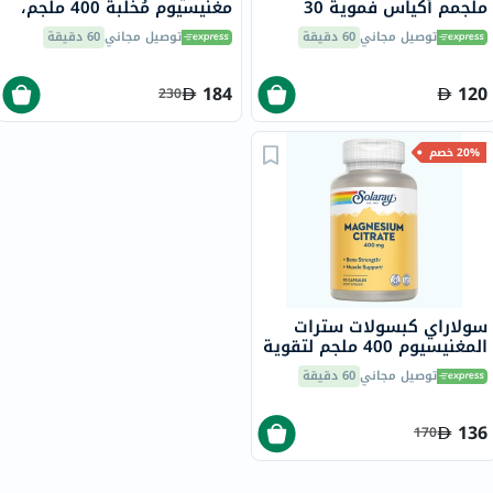
ملجمم أكياس فموية 30
مغنيسيوم مُخلَّبة 400 ملجم،
كيسًا
90 قطعة B0258
توصيل مجاني
60 دقيقة
توصيل مجاني
60 دقيقة
184
120
230
20% خصم
سولاراي كبسولات سترات
المغنيسيوم 400 ملجم لتقوية
العظام ودعم العضلات، 90
توصيل مجاني
60 دقيقة
قطعة
136
170