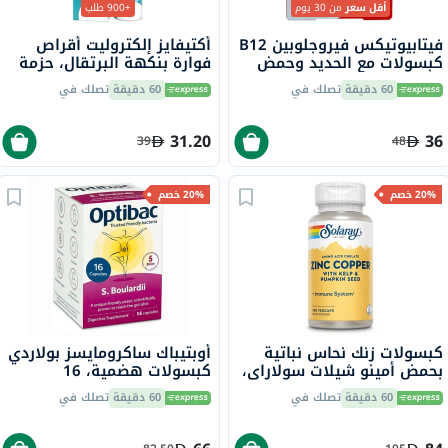
أقل سعر
من 30 يوم
+900 طلب
فيتابيوتيكس فيروجلوبين B12
أكتيفايز إلكتروليت أقراص
كبسولات مع الحديد وحمض
فوارة بنكهة البرتقال، حزمة
الفوليك وفيتامين B12
من 20
60 دقيقة
تصلك في
60 دقيقة
تصلك في
لمحاربة التعب، 30 كبسولة
31.20
36
39
48
20% خصم
20% خصم
كبسولات زنك نحاس نباتية
أوبتيباك ساكرومايسز بولاردي
بحمض أمينو شيلات سولاراي،
كبسولات هضمية، 16
100 كبسولة
كبسولة
60 دقيقة
تصلك في
60 دقيقة
تصلك في