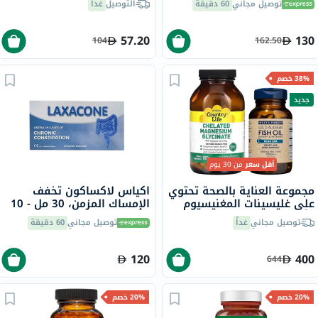
توصيل مجاني
60 دقيقة
التوصيل
غداً
57.20
130
104
162.50
38% خصم
جديد
أقل سعر
من 30 يوم
مجموعة العناية بالصحة تحتوي
اكياس لاكساكون تخفف
على غليسينات المغنيسيوم
الإمساك المزمن، 30 مل - 10
وأوميغا 3
قطع
توصيل مجاني
غداً
توصيل مجاني
60 دقيقة
120
400
644
20% خصم
20% خصم