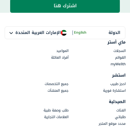
اشترك هنا
|
الإمارات العربية المتحدة
الدولة
English
ماي أستر
السجلات
المواعيد
القوائم
أفراد العائلة
myWellth
استشر
احجز طبيب
جميع التخصصات
استشارة فورية
جميع المنشآت
الصيدلية
الفئات
طلب وصفة طبية
طلباتي
العلامات التجارية
محدد موقع المتجر