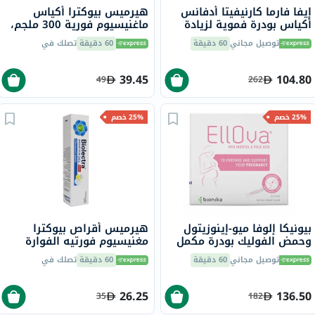
إيفا فارما كارنيفيتا أدفانس
هيرميس بيوكترا أكياس
أكياس بودرة فموية لزيادة
ماغنيسيوم فورية 300 ملجم،
الخصوبة للنساء، حزمة من 30
20 قطعة
توصيل مجاني
60 دقيقة
60 دقيقة
تصلك في
39.45
104.80
49
262
25% خصم
25% خصم
بيونيكا إلوفا ميو-إينوزيتول
هيرميس أقراص بيوكترا
وحمض الفوليك بودرة مكمل
مغنيسيوم فورتيه الفوارة
غذائي للنساء قابلة للذوبان
بتركيز 243 ملجمم 20 قرص
توصيل مجاني
60 دقيقة
60 دقيقة
تصلك في
في الفم 3 جرام، حزمة من 30
26.25
136.50
35
182