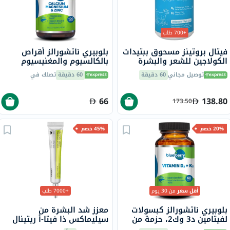
+700 طلب
فيتال بروتينز مسحوق ببتيدات
بلوبيري ناتشورالز أقراص
الكولاجين للشعر والبشرة
بالكالسيوم والمغنيسيوم
والأظافر 284 جرام
والزنك، 100 قطعة
توصيل مجاني
60 دقيقة
60 دقيقة
تصلك في
66
138.80
173.50
20% خصم
45% خصم
أقل سعر
من 30 يوم
+7000 طلب
بلوبيري ناتشورالز كبسولات
معزز شد البشرة من
لفيتامين د3 وك2، حزمة من
سيليماكس ذا فيتا-أ ريتينال
60
شوت، 15 مل