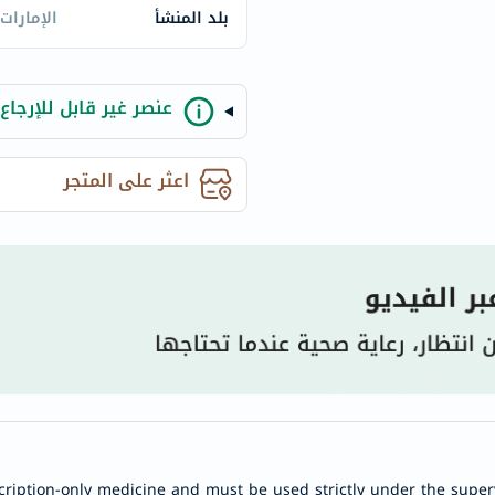
century
بلد المنشأ
الإمارات
accu-
chek
activise
عنصر غير قابل للإرجاع
acuvue
annemarie-
اعثر على المتجر
borlind
webber-
naturals
aveeno
freestylelibre
cetaphil
CHalpha
cerave
dralthea
mustela
celimax
cription-only medicine and must be used strictly under the superv