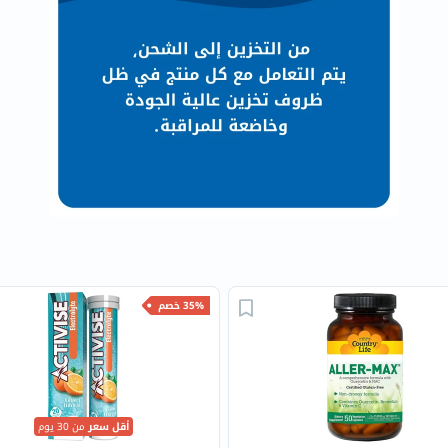
البروستاتا
الفيتامينات
مالتي
فيتامين
فيتامين
أ
فيتامين
ب
فيتامين
ج
فيتامين
د
35% خصم
فيتامين
هـ
المعادن
المغنيسيوم
أقل سعر
من 30 يوم
الحديد