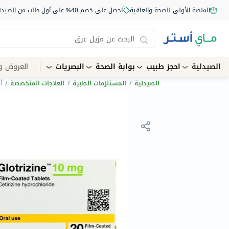
المنصة الأولى للصحة والعافية
احصل على خصم 40% على أول طلب من الصيدلية أونلاين استخدم الكود: NEW40
الصيدلية
احجز طبيب
بوابة الصحة
البصريات
العروض و
الصيدلية
/
المستلزمات الطبية
/
العلاجات المتخصصة
/
أق