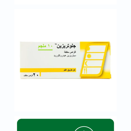
خسارة
الوزن
فحص
صحي
روتيني
باقة
القلب
الصحي
Original
IV
اختبار
التحسس
الغذائي
الحالة
الصحية
البشرة
والشعر