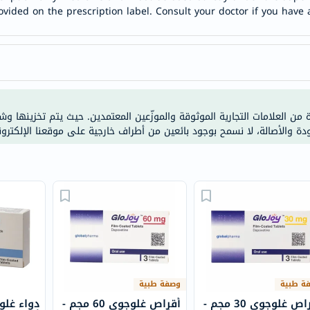
anua
ovided on the prescription label. Consult your doctor if you have 
theordinary
neocell
K18
uriage
planet-
ة من العلامات التجارية الموثوقة والموزّعين المعتمدين. حيث يتم تخزينها و
paleo
ودة والأصالة، لا نسمح بوجود بائعين من أطراف خارجية على موقعنا الإلكترون
egoqv
optimumnutrition
olaplex
solaray
cosrx
vitalproteins
optibac
OMRON
ة طبية
وصفة طبية
fino
أقراص غلوجوي 30 مجم -
أقراص غلوجوي 60 مجم -
Goongbe