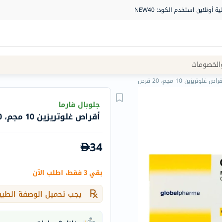
Site
الخصومات
Navigation
راص غلوتريزين 10 مجم، 20 قرص
الصيدلية
جلوبال فارما
أقراص غلوتريزين 10 مجم، 20 قرص
الماركات
NDL
34
Humantara
carroten
بقي 3 فقط، اطلب الآن
betadine
La
يجب تحميل الوصفة الطبي
Roche
Posay