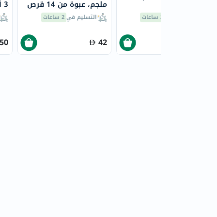
قرصين
ملجم، عبوة من 14 قرص
3 أقراص
التسليم في
2 ساعات
التسليم في
2 ساعات
.50
42
58