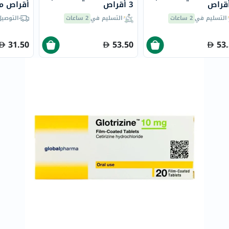
3 أقراص
أقراص م
doppelherz
والبرد – 30 قرص
التسليم في
2 ساعات
التسليم في
2 ساعات
التوصيل
NMN
dessert-
31.50
53.50
53
essence
Biochem
SVR
skinceuticals
feel
true-
honey
الصحة
والمكملات
أساسيات
العناية
الصحية
باقة