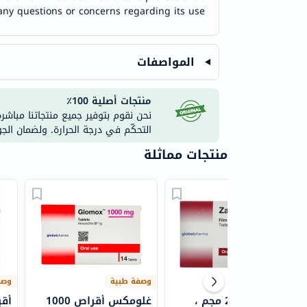
any questions or concerns regarding its use.
المواصفات
منتجات أصلية 100٪
نحن نقوم بتوفير جميع منتجاتنا مباشر
التحكّم في درجة الحرارة. ولضمان الج
منتجات مماثلة
وصفة طبية
وصفة طبية
وصف
أقراص زاير 20 مجم ،
غلومكس أقراص 1000