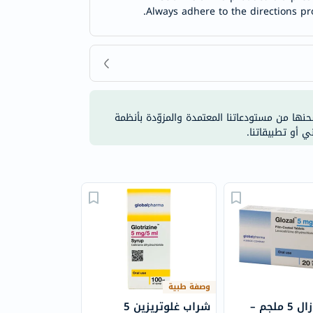
Always adhere to the directions pr
شحنها من مستودعاتنا المعتمدة والمزوّدة بأنظمة
ي أو تطبيقاتنا.
وصفة طبية
دواء غلوزال 5 ملجم –
شراب غلوتريزين 5