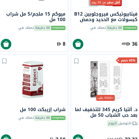
أقل سعر
من 30 يوم
فيتابيوتيكس فيروجلوبين B12
ميوكم 15 ملجم/5 مل شراب
كبسولات مع الحديد وحمض
100 مل
الفوليك وفيتامين B12
60 دقيقة
تصلك في
60 دقيقة
تصلك في
لمحاربة التعب، 30 كبسولة
8
36
48
45% خصم
+9000 طلب
د. ألتيا كريم 345 للتخفيف لما
شراب إزيبكت 100 مل
بعد حب الشباب 50 مل
60 دقيقة
تصلك في
التوصيل
اليوم