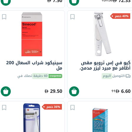
7.50
72.33
131.50
40% خصم
+500 طلب
كيو في إس ترويو مقص
سينيكود شراب السعال 200
أظافر مع مبرد ليزر مدمج،
مل
حزمة من 1
التوصيل
اليوم
60 دقيقة
تصلك في
29.50
6.60
11
36% خصم