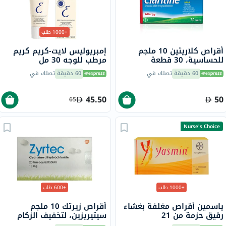
+1000 طلب
أقراص كلاريتين 10 ملجم
إمبريوليس لايت-كريم كريم
للحساسية، 30 قطعة
مرطب للوجه 30 مل
60 دقيقة
تصلك في
60 دقيقة
تصلك في
45.50
50
65
Nurse's Choice
+1000 طلب
+600 طلب
ياسمين أقراص مغلفة بغشاء
أقراص زيرتك 10 ملجم
رقيق حزمة من 21
سيتيريزين، لتخفيف الزكام
والحساسية، 20 قرص