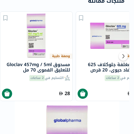
منتجات مماثلة
بية
وصفة طبية
أقراص مغلفة جلوكلاف 625
مسحوق Gloclav 457mg / 5ml
اد حيوي، 20 قرص
للتعليق الفموي 70 مل
سليم في
2 ساعات
التسليم في
2 ساعات
28