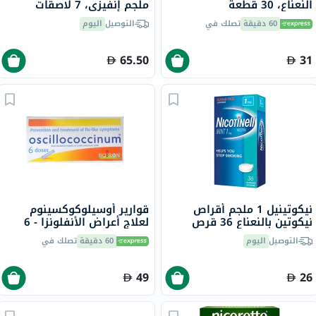
النعناع، ​​30 قطعة
ملجم إنفيزي، 7 لاصقات
60 دقيقة
تصلك في
التوصيل
اليوم
65.50
31
نيكوتينيل 1 ملجم أقراص
قوارير أوسيلوكوكسينوم
نيكوتين بالنعناع 36 قرص
لعلاج أعراض الأنفلونزا - 6
قوارير
التوصيل
اليوم
60 دقيقة
تصلك في
49
26