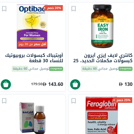
20% خصم
أقل سعر
من 30 يوم
كانتري لايف إيزي آيرون
أوبتيباك كبسولات بروبيوتيك
كبسولات مكملات الحديد، 25
للنساء 30 قطعة
ملجم، لعلاج نقص الحديد،
توصيل مجاني
60 دقيقة
توصيل مجاني
60 دقيقة
حزمة من 90
143.60
130
179.50
25% خصم