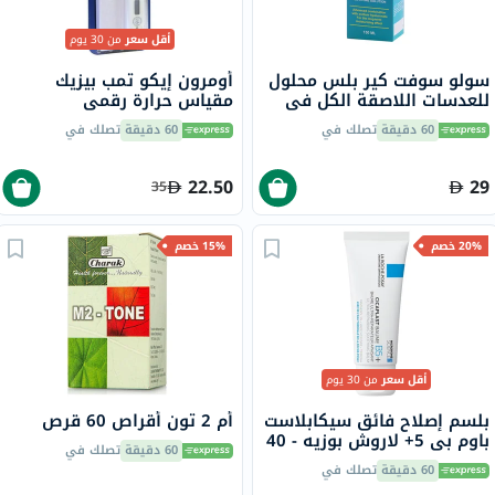
أقل سعر
من 30 يوم
سولو سوفت كير بلس محلول
أومرون إيكو تمب بيزيك
للعدسات اللاصقة الكل في
مقياس حرارة رقمي
واحد 150 مل
60 دقيقة
تصلك في
60 دقيقة
تصلك في
22.50
29
35
20% خصم
15% خصم
أقل سعر
من 30 يوم
بلسم إصلاح فائق سيكابلاست
أم 2 تون أقراص 60 قرص
باوم بي 5+ لاروش بوزيه - 40
60 دقيقة
تصلك في
مل
60 دقيقة
تصلك في