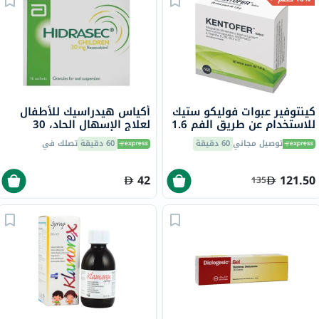
كينتوفير عبوات فوليكو ستيك
أكياس هيدراسيك للأطفال
للاستخدام عن طريق الفم 1.6
لعلاج الإسهال الحاد، 30
جرام 20 قطعة
ملجم، 16 كيس
توصيل مجاني
60 دقيقة
60 دقيقة
تصلك في
42
121.50
135