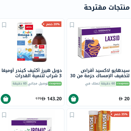
منتجات مقترحة
20% خصم
سيدهايو لاكسيد أقراص
دوبل هيرز أكتيف كيندر أوميغا
لتخفيف الإمساك حزمة من 30
3 شراب لتنمية القدرات
الإدراكية للأطفال 250 مل
60 دقيقة
تصلك في
توصيل مجاني
60 دقيقة
143.20
20
179
35% خصم