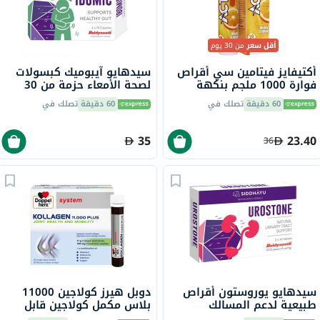
أقل سعر
من 30 يوم
أكتيفايز فيتامين سي أقراص
سيدهايو آيبوميك كبسولات
فوارة 1000 ملجم بنكهة
لصحة الأمعاء حزمة من 30
البرتقال حزمة من 20
60 دقيقة
تصلك في
60 دقيقة
تصلك في
35
23.40
36
سيدهايو يوروستون أقراص
دوبل هيرز كولاجين 11000
طبيعية لدعم المسالك
بلاس مكمل كولاجين قابل
البولية، حزمة من 30
للشرب لصحة المفاصل، قوارير