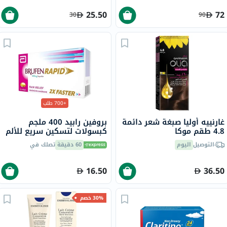
25.50
72
30
90
+700 طلب
غارنييه أوليا صبغة شعر دائمة
بروفين رابيد 400 ملجم
4.8 طقم موكا
كبسولات لتسكين سريع للألم
حزمة من 20
التوصيل
اليوم
60 دقيقة
تصلك في
16.50
36.50
30% خصم