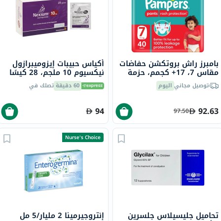
بامبرز راش بروتكشن حفاضات
أكياس حبيبات إيزوميبرازول
مقاس 7، 17+ كجمم، حزمة
نيكسيوم 10 ملجم، 28 كيسًا
من 40
توصيل مجاني
اليوم
60 دقيقة
تصلك في
94
92.63
97.50
Nurse's Choice
تحاميل جليسيلاس جلسرين
إنتروجيرمينا 2 مليار/5 مل