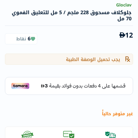
Gloclav
جلوكلاف مسحوق 228 ملجم / 5 مل للتعليق الفموي
70 مل
12
6
نقاط
يجب تحميل الوصفة الطبية
غير متوفر حالياًً