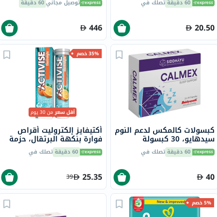
60 دقيقة
تصلك في
توصيل مجاني
60 دقيقة
جرعة واحدة حزمة من 30
كبسولة
446
20.50
35% خصم
أقل سعر
من 30 يوم
كبسولات كالمكس لدعم النوم
أكتيفايز إلكتروليت أقراص
سيدهايو، 30 كبسولة
فوارة بنكهة البرتقال، حزمة
من 20
60 دقيقة
تصلك في
60 دقيقة
تصلك في
25.35
40
39
5% خصم