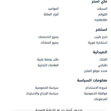
ماي أستر
السجلات
المواعيد
القوائم
أفراد العائلة
myWellth
استشر
احجز طبيب
جميع التخصصات
استشارة فورية
جميع المنشآت
الصيدلية
الفئات
طلب وصفة طبية
طلباتي
العلامات التجارية
محدد موقع المتجر
معلومات السياسة
شروط الاستخدام
سياسة الخصوصية
موافقة الخصوصية
سياسة الإرجاع والاسترداد
المدفوعات
جزء من أستر دي إم للرعاية الصحية