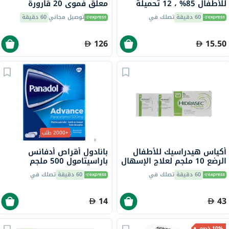
للأطفال 85% ، 12 تحميلة
معلق فموي 20 قارورة
60 دقيقة
تصلك في
توصيل مجاني
60 دقيقة
126
15.50
+2000 طلب
أكياس هيدراسيك للأطفال
بانادول أقراص أدفانس
الرضع 10 ملجم لعلاج الإسهال
باراسيتامول 500 ملجم
الحاد، 16 كبسولة
لتخفيف الحمى والألم، 24
60 دقيقة
تصلك في
60 دقيقة
تصلك في
قرص
14
43
10% خصم