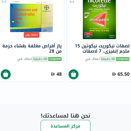
+600 طلب
لصقات نيكوريت نيكوتين 15
ياز أقراص مغلفة بغشاء حزمة
ملجم إنفيزي، 7 لاصقات
من 28
60 دقيقة
تصلك في
60 دقيقة
تصلك في
48
65.50
نحن هنا لمساعدتك!
مركز المساعدة