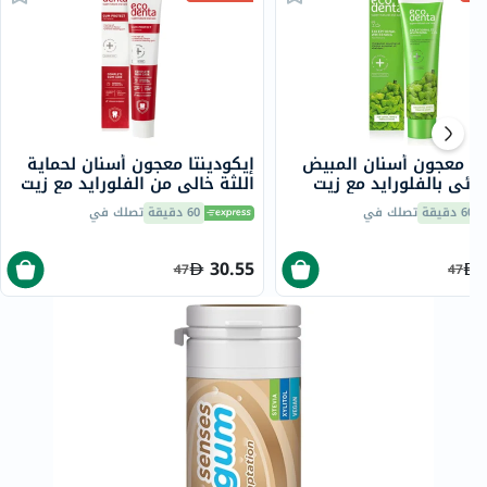
نتا معجون أسنان المبيض
إيكودينتا معجون أسنان لحماية
نائي بالفلورايد مع زيت
اللثة خالي من الفلورايد مع زيت
البرغموت والليمون العطري 100
شجرة الشاي 75 مل
60 دقيقة
تصلك في
60 دقيقة
تصلك في
30.55
47
47