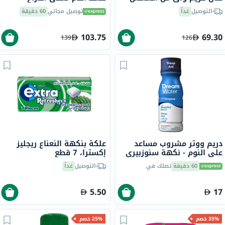
عضوي بلأرز والبروبيوتيك
التوصيل
غداً
توصيل مجاني
60 دقيقة
بعامل حماية 50+ وحماية
فائقة 50 مل
103.75
69.30
139
126
دريم ووتر مشروب مساعد
علكة بنكهة النعناع ريجليز
على النوم - نكهة سنوزبيري
إكسترا، 7 قطع
74 مل
60 دقيقة
تصلك في
التوصيل
غداً
5.50
17
35% خصم
25% خصم