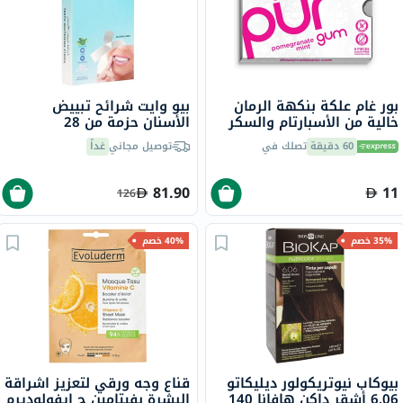
بور غام علكة بنكهة الرمان
بيو وايت شرائح تبييض
خالية من الأسبارتام والسكر
الأسنان حزمة من 28
مع إكسيليتول، 9 قطع
60 دقيقة
تصلك في
توصيل مجاني
غداً
81.90
11
126
35% خصم
40% خصم
بيوكاب نيوتريكولور ديليكاتو
قناع وجه ورقي لتعزيز اشراقة
6.06 أشقر داكن هافانا 140
البشرة بفيتامين ج إيفولوديرم