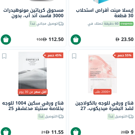
إيسلا مينت أقراص استحلاب
مسحوق كرياتين مونوهيدرات
30 قطعة
3000 فاست آند أب، بدون
نكهة - 2 × 250 جرام
60 دقيقة
تصلك في
توصيل مجاني
غداً
112.50
23.50
150
55% خصم
45% خصم
+2000 طلب
أقل سعر
من 30 يوم
قناع ورقي للوجه بالكولاجين
قناع ورقي سكين 1004 للوجه
لشد البشرة ميديكوب، 27
بخلاصة سنتيلا مدغشقر 25
جرام
مل
التوصيل
غداً
التوصيل
غداً
11.55
9
21
20