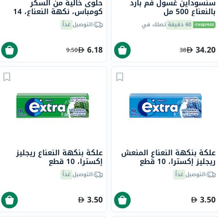
سنسوداين غسول فم بارد
حلوى خالية من السكر
بالنعناع 500 مل
كومباس، نكهة النعناع، 14
جرام
60 دقيقة
تصلك في
التوصيل
غداً
6.18
34.20
9.50
38
علكة بنكهة النعناع المنعش
علكة بنكهة النعناع ريجليز
ريجليز إكسترا، 10 قطع
إكسترا، 10 قطع
التوصيل
غداً
التوصيل
غداً
3.50
3.50