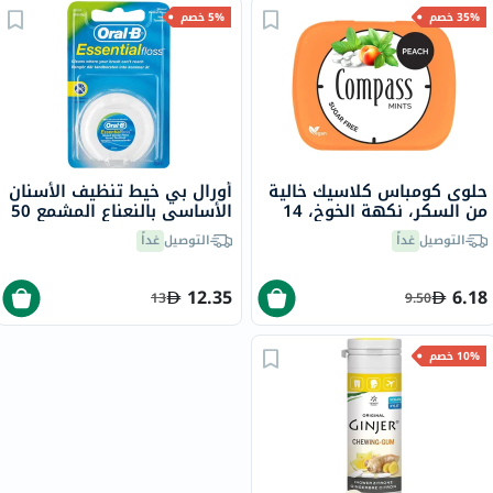
35% خصم
5% خصم
حلوى كومباس كلاسيك خالية
أورال بي خيط تنظيف الأسنان
من السكر، نكهة الخوخ، 14
الأساسي بالنعناع المشمع 50
جرام
متر
التوصيل
غداً
التوصيل
غداً
12.35
6.18
13
9.50
10% خصم