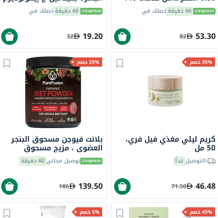
مل
60 دقيقة
تصلك في
60 دقيقة
تصلك في
19.20
53.30
32
82
35% خصم
25% خصم
كريم ليلي مغذي فيل فري،
بلانت فيوجن مسحوق البنجر
50 مل
العضوي ، مزيج مسحوق
الأطعمة الفائقة المخمرة،
التوصيل
غداً
توصيل مجاني
60 دقيقة
180 غ
139.50
46.48
186
71.50
45% خصم
5% خصم