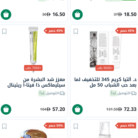
16.50
18.50
30
37
45% خصم
45% خصم
+9000 طلب
+7000 طلب
د. ألتيا كريم 345 للتخفيف لما
معزز شد البشرة من
بعد حب الشباب 50 مل
سيليماكس ذا فيتا-أ ريتينال
شوت، 15 مل
التوصيل
غداً
التوصيل
غداً
57.20
72.33
104
131.50
45% خصم
50% خصم