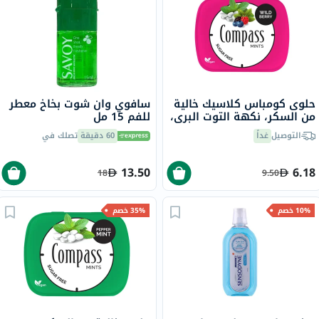
حلوى كومباس كلاسيك خالية
سافوي وان شوت بخاخ معطر
من السكر، نكهة التوت البري،
للفم 15 مل
14 جرام
التوصيل
غداً
60 دقيقة
تصلك في
13.50
6.18
18
9.50
10% خصم
35% خصم