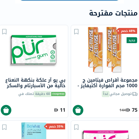
منتجات مقترحة
48% خصم
جديد
مجموعة أقراص فيتامين ج
بي يو آر علكة بنكهة النعناع
1000 مجم الفوارة أكتيفايز -
خالية من الأسبارتام والسكر
4 × 20 قرص
مع إكسيليتول، 9 قطع
توصيل مجاني
غداً
60 دقيقة
تصلك في
11
75
144
35% خصم