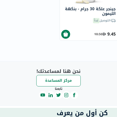
جينجر علكة 30 جرام - بنكهة
الليمون
التوصيل
غداً
9.45
10.50
نحن هنا لمساعدتك!
مركز المساعدة
تابعنا
كن أول من يعرف