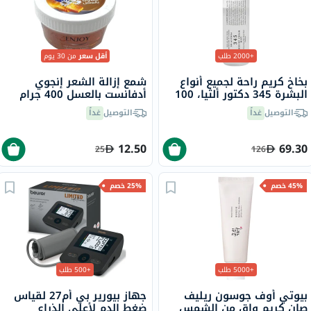
+2000 طلب
أقل سعر
من 30 يوم
بخاخ كريم راحة لجميع أنواع
شمع إزالة الشعر إنجوي
البشرة 345 دكتور ألثيا، 100
أدفانست بالعسل 400 جرام
مل
التوصيل
غداً
التوصيل
غداً
12.50
69.30
25
126
45% خصم
25% خصم
+5000 طلب
+500 طلب
بيوتي أوف جوسون ريليف
جهاز بيورير بي أم27 لقياس
صان كريم واقٍ من الشمس
ضغط الدم لأعلى الذراع