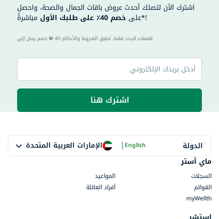
اشترك الآن لتصلك أحدث عروض باقات الجمال والصحة، واحصل
مباشرةً*!
على
خصم 40٪ على طلبك الأول
40 للعملاء الجدد فقط. تطبق الشروط والأحكام.
خصم يصل إلى
اشترك هنا
|
الإمارات العربية المتحدة
الدولة
English
ماي أستر
السجلات
المواعيد
القوائم
أفراد العائلة
myWellth
استشر