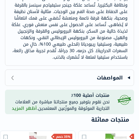
ونظافة البكتيريا. تُساعد علكة جينجر ستيفياجم سينسز بالقرفة
على الحفاظ على صحة الفم بين الوجبات. مثالية لأسنان نظيفة
وصحية، بنكهة قرفة ناعمة ومنعشة تُضفي على فمك انتعاشًا
لا يُضاهى. تُساعد على الحصول على نفس منعش فوري. علكة
لذيذة خالية من السكر، بنكهة البروبوليس والقرفة والزنجبيل
والهيل، مصنوعة من البروبوليس الإيطالي النقي، ونكهات
طبيعية، وستيفيا ريبوديانا (مُحلي طبيعي 100%، خالٍ من
السعرات الحرارية). كل حزمه، 30 جرامًا، تُقدم تجربة مذاق رائعة،
باستخدام ستيفيا لمتعة لا تُشعرك بالذنب.
المواصفات
منتجات أصلية 100٪
نحن نقوم بتوفير جميع منتجاتنا مباشرة من العلامات
التجارية الموثوقة والموزّعين المعتمدين.
أظهر المزيد
منتجات مماثلة
35% خصم