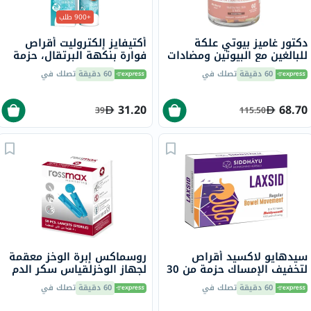
+900 طلب
دكتور غاميز بيوتي علكة
أكتيفايز إلكتروليت أقراص
للبالغين مع البيوتين ومضادات
فوارة بنكهة البرتقال، حزمة
الأكسدة، حزمة من 60
من 20
60 دقيقة
تصلك في
60 دقيقة
تصلك في
31.20
68.70
39
115.50
سيدهايو لاكسيد أقراص
روسماكس إبرة الوخز معقمة
لتخفيف الإمساك حزمة من 30
لجهاز الوخزلقياس سكر الدم
حزمة من 50
60 دقيقة
تصلك في
60 دقيقة
تصلك في