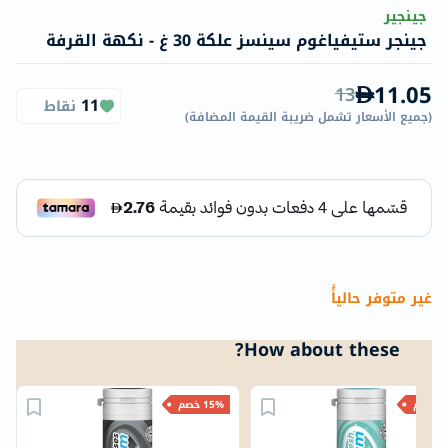
جينجير
جينجر ستيفياغوم سينسز علكة 30 غ - نكهة القرفة
11.05
13
11
نقاط
(
جميع الأسعار تشمل ضريبة القيمة المضافة
)
غير متوفر حالياًً
How about these?
خصم
15% خصم