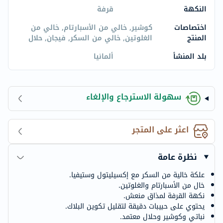
النكهة
قرفة
اختصاصات
كوشير, خالي من الأسبارتام, خالي من
المنتج
الغلوتين, خالي من السكر, فيجان, حلال
بلد المنشأ
ألمانيا
سهولة الاسترجاع والإلغاء
اعثر على المتجر
نظرة عامة
علكة خالية من السكر مع إكسيليتول وستيفيا.
خال من الأسبارتام والغلوتين.
نكهة القرفة لمذاق منعش.
يحتوي على حبيبات دقيقة لتقليل تكوين البلاك.
نباتي وكوشير وحلال معتمد.