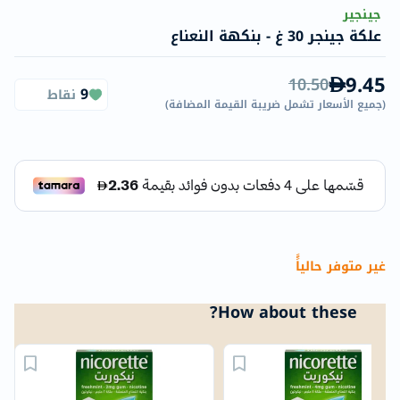
جينجير
علكة جينجر 30 غ - بنكهة النعناع
9.45
10.50
9
نقاط
(
جميع الأسعار تشمل ضريبة القيمة المضافة
)
غير متوفر حالياًً
How about these?