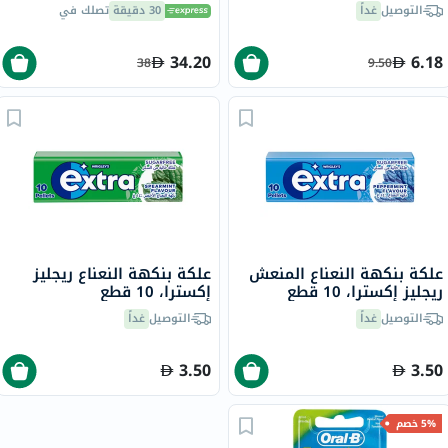
جرام
التوصيل
غداً
30 دقيقة
تصلك في
34.20
6.18
38
9.50
علكة بنكهة النعناع المنعش
علكة بنكهة النعناع ريجليز
ريجليز إكسترا، 10 قطع
إكسترا، 10 قطع
التوصيل
غداً
التوصيل
غداً
3.50
3.50
5% خصم