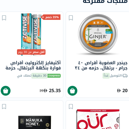
منتجات مقترحة
35% خصم
أقل سعر
من 30 يوم
جينجر العضوية أقراص ٤٠
أكتيفايز إلكتروليت أقراص
جرام - برتقال، حزمه من ٣٤
فوارة بنكهة البرتقال، حزمة
قرص
من 20
التوصيل
غداً
30 دقيقة
تصلك في
25.35
20
39