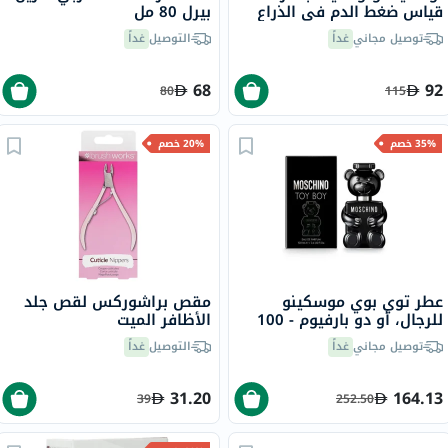
قياس ضغط الدم في الذراع
بيرل 80 مل
N-04
توصيل مجاني
غداً
التوصيل
غداً
68
92
80
115
35% خصم
20% خصم
عطر توي بوي موسكينو
مقص براشوركس لقص جلد
للرجال، أو دو بارفيوم - 100
الأظافر الميت
مل
توصيل مجاني
غداً
التوصيل
غداً
31.20
164.13
39
252.50