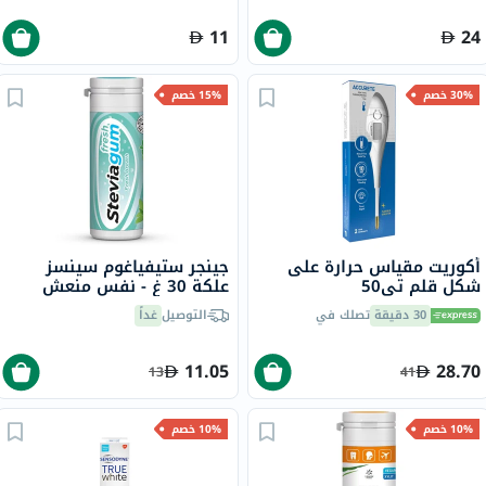
11
24
30% خصم
15% خصم
أكوريت مقياس حرارة على
جينجر ستيفياغوم سينسز
شكل قلم تي50
علكة 30 غ - نفس منعش
30 دقيقة
تصلك في
التوصيل
غداً
11.05
28.70
13
41
10% خصم
10% خصم