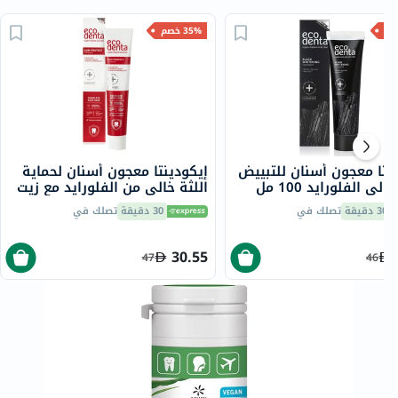
35% خصم
نتا معجون أسنان للتبييض
إيكودينتا معجون أسنان لحماية
لي الفلورايد 100 مل
اللثة خالي من الفلورايد مع زيت
شجرة الشاي 75 مل
30 دقيقة
تصلك في
30 دقيقة
تصلك في
30.55
47
46