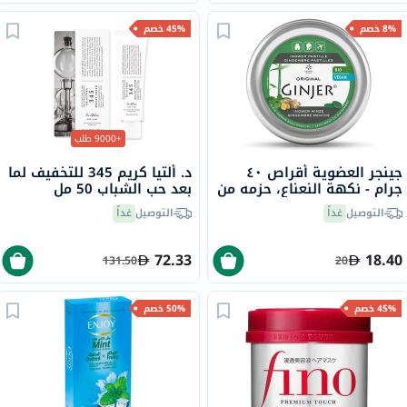
8% خصم
45% خصم
+9000 طلب
جينجر العضوية أقراص ٤٠
د. ألتيا كريم 345 للتخفيف لما
جرام - نكهة النعناع، حزمه من
بعد حب الشباب 50 مل
٣٤ قرص
التوصيل
غداً
التوصيل
غداً
72.33
18.40
131.50
20
45% خصم
50% خصم