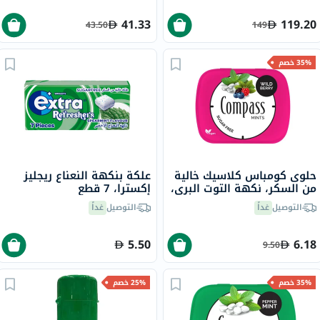
41.33
119.20
43.50
149
35% خصم
حلوى كومباس كلاسيك خالية
علكة بنكهة النعناع ريجليز
من السكر، نكهة التوت البري،
إكسترا، 7 قطع
14 جرام
التوصيل
غداً
التوصيل
غداً
5.50
6.18
9.50
35% خصم
25% خصم