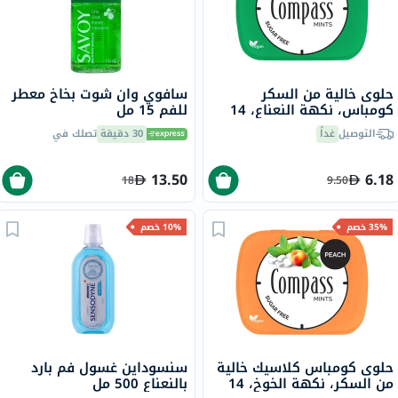
حلوى خالية من السكر
سافوي وان شوت بخاخ معطر
كومباس، نكهة النعناع، 14
للفم 15 مل
جرام
التوصيل
غداً
30 دقيقة
تصلك في
13.50
6.18
18
9.50
35% خصم
10% خصم
حلوى كومباس كلاسيك خالية
سنسوداين غسول فم بارد
من السكر، نكهة الخوخ، 14
بالنعناع 500 مل