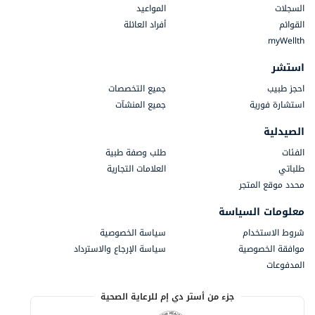
السجلات
المواعيد
القوائم
أفراد العائلة
myWellth
استشر
احجز طبيب
جميع التخصصات
استشارة فورية
جميع المنشآت
الصيدلية
الفئات
طلب وصفة طبية
طلباتي
العلامات التجارية
محدد موقع المتجر
معلومات السياسة
شروط الاستخدام
سياسة الخصوصية
موافقة الخصوصية
سياسة الإرجاع والاسترداد
المدفوعات
جزء من أستر دي إم للرعاية الصحية