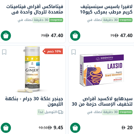
لافيرا باسيس سينسيتيف
فيتاماكس أقراص فيتامينات
كريم مرطب بمركب كيو10
متعددة للرجال واحدة في
مضاد للشيخوخة 50 مل
اليوم حزمة من 30
30 دقيقة
تصلك في
30 دقيقة
تصلك في
47.40
47.40
79
79
10% خصم
سيدهايو لاكسيد أقراص
جينجر علكة 30 جرام - بنكهة
لتخفيف الإمساك حزمة من 30
الليمون
30 دقيقة
تصلك في
التوصيل
غداً
9.45
20
10.50