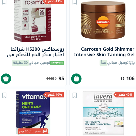
41% خصم
Carroten Gold Shimmer
روسماكس HS200 شرائط
Intensive Skin Tanning Gel
اختبار سكر الدم للتحكم في
150ml
مرض السكري حزمة من 50
توصيل مجاني
غداً
توصيل مجاني
30 دقيقة
95
106
162
40% خصم
40% خصم
أقل سعر
من 30 يوم