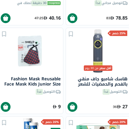
توصيل مجاني
غداً
30 دقيقة
تصلك في
40.16
78.85
47.25
83
25% خصم
أقل سعر
من 30 يوم
هاسك شامبو جاف منقي
Fashion Mask Reusable
بالفحم والحمضيات للشعر
Face Mask Kids Junior Size
الدهني 122 جرام
ILS007
التوصيل
غداً
التوصيل
غداً
9
27
36
20% خصم
26% خصم