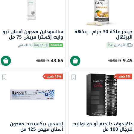
جينجر علكة 30 جرام - بنكهة
سانسوداين معجون أسنان ترو
البرتقال
وايت إكسترا فريش 75 مل
التوصيل
غداً
30 دقيقة
تصلك في
43.65
9.45
48.50
10.50
5% خصم
15% خصم
دافيدوف ذا جيم أو دو تواليت
إيسدين بيكسيدنت معجون
للرجال 100 مل
أسنان مبيض 125 مل