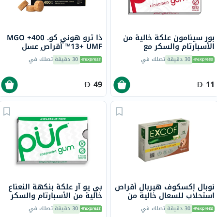
بور سينامون علكة خالية من
ذا ترو هوني كو. 400+ MGO
الأسبارتام والسكر مع
13+ UMF™ أقراص عسل
إكسيليتول،حزمه من 9
مانوكا 2.8 جرام 8 أقراص
30 دقيقة
تصلك في
30 دقيقة
تصلك في
49
11
نوبال إكسكوف هيربال أقراص
بي يو آر علكة بنكهة النعناع
استحلاب للسعال خالية من
خالية من الأسبارتام والسكر
السكر، بنكهة الزنجبيل، حزمة
مع إكسيليتول، 9 قطع
30 دقيقة
تصلك في
30 دقيقة
تصلك في
من 24