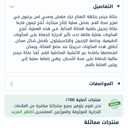
التفاصيل
علكة جينجر بنكهة النعناع خيار منعش وصحي لمن يرغبون في
تعزيز صحة الفم. بفضل عملية إنتاج مبتكرة، تُنتج ليمون فارما
علكة زنجبيل بتقنية العلكة المذابة. في هذه العملية، تُمزج
المكونات بعناية فائقة تحت تأثير الحرارة للحفاظ على المكونات
الطبيعية، وخاصة الزنجبيل والإكسيليتول، بأفضل شكل ممكن.
تُطلق هذه المكونات تدريجيًا عند مضغ العلكة، ويمكن
امتصاصها بكفاءة عبر الأغشية المخاطية للفم. تُعدّ علكة جينجر
مثالية للحفاظ على صحة الأسنان، وهي إضافة عملية إلى
روتين العناية بالفم.
المواصفات
منتجات أصلية 100٪
نحن نقوم بتوفير جميع منتجاتنا مباشرة من العلامات
التجارية الموثوقة والموزّعين المعتمدين.
أظهر المزيد
منتجات مماثلة