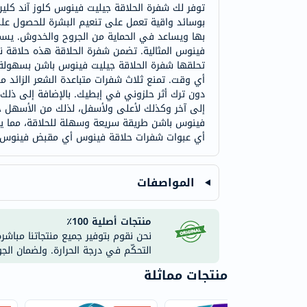
توفر لك شفرة الحلاقة جيليت فينوس كلوز آند كلين
بوسائد واقية تعمل على تنعيم البشرة للحصول على
بها ويساعد في الحماية من الجروح والخدوش. يسمح 
فينوس المثالية. تضمن شفرة الحلاقة هذه حلاقة نا
تحلقها شفرة الحلاقة جيليت فينوس باشن بسهولة، 
أي وقت. تمنع ثلاث شفرات متباعدة الشعر الزائد م
دون ترك أثر حلزوني في إبطيك. بالإضافة إلى ذلك،
إلى آخر وكذلك لأعلى ولأسفل، لذلك من الأسهل حل
فينوس باشن طريقة سريعة وسهلة للحلاقة، مما يساع
أي عبوات شفرات حلاقة فينوس أي مقبض فينوس (
المواصفات
منتجات أصلية 100٪
نحن نقوم بتوفير جميع منتجاتنا مباشر
التحكّم في درجة الحرارة. ولضمان الج
منتجات مماثلة