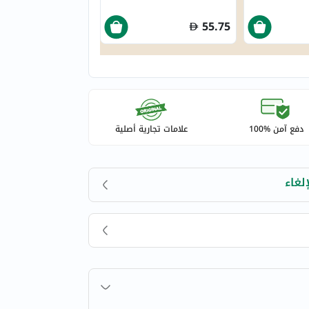
55.75
دفع آمن %100
علامات تجارية أصلية
لغاء