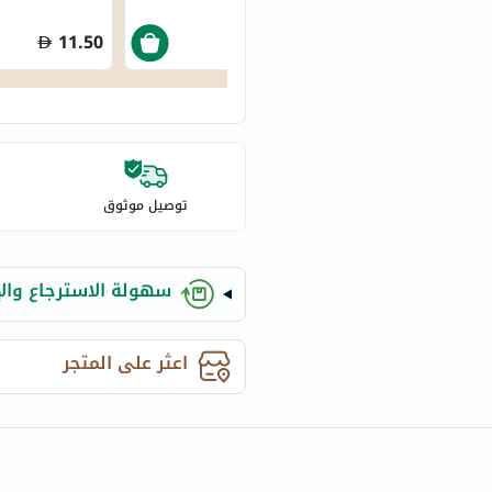
century
accu-
11.50
22.75
chek
activise
acuvue
annemarie-
borlind
توصيل موثوق
webber-
naturals
aveeno
سهولة الاسترجاع والإ
freestylelibre
cetaphil
CHalpha
اعثر على المتجر
cerave
dralthea
mustela
celimax