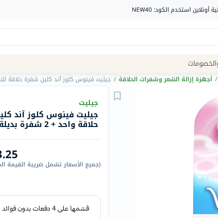
Site
الخصومات
Navigation
/
أجهزة إزالة الشعر وشفرات الحلاقة
/
جيليت فينوس كلوز آند كلين شفرة حلاقة للنساء مق
الصيدلية
جيليت
جيليت فينوس كلوز آند كل
الماركات
حلاقة واحد + 2 شفرة بديلة
NDL
Humantara
3.25
carroten
(
جميع الأسعار تشمل ضريبة القيمة ال
betadine
La
Roche
Posay