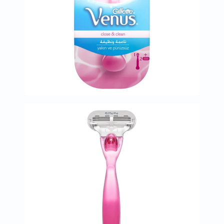
العظام
والمفاصل
المخ
والذاكرة
صحة
القلب
دعم
مرضى
السكري
دعم
الكلى
والمسالك
البولية
دعم
الكبد
صحة