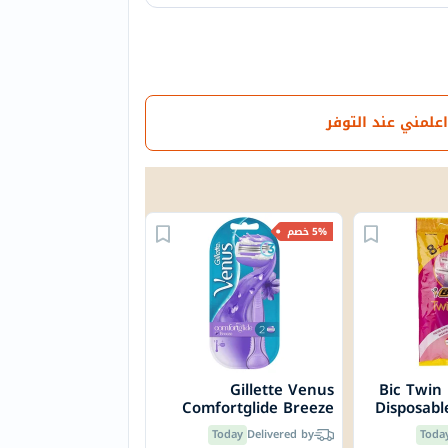
اعلمني عند التوفر
5% خصم
Gillette Venus
Bic Twin
Comfortglide Breeze
Disposabl
Women's Razor, Pack of
Today
Delivered by
Toda
1 Handle + 2 Blades