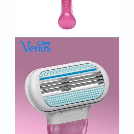
البروستاتا
الفيتامينات
مالتي
فيتامين
فيتامين
أ
فيتامين
ب
فيتامين
ج
فيتامين
د
فيتامين
هـ
المعادن
المغنيسيوم
الحديد