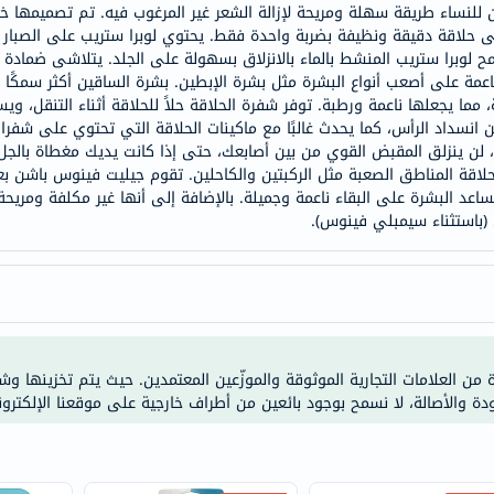
 للنساء طريقة سهلة ومريحة لإزالة الشعر غير المرغوب فيه. تم تصميمها خص
doppelherz
 حلاقة دقيقة ونظيفة بضربة واحدة فقط. يحتوي لوبرا ستريب على الصبار 
NMN
لوبرا ستريب المنشط بالماء بالانزلاق بسهولة على الجلد. يتلاشى ضمادة ا
عمة على أصعب أنواع البشرة مثل بشرة الإبطين. بشرة الساقين أكثر سمكًا
dessert-
مما يجعلها ناعمة ورطبة. توفر شفرة الحلاقة حلاً للحلاقة أثناء التنقل
essence
ن انسداد الرأس، كما يحدث غالبًا مع ماكينات الحلاقة التي تحتوي على شفر
Biochem
 لن ينزلق المقبض القوي من بين أصابعك، حتى إذا كانت يديك مغطاة بالجل
اقة المناطق الصعبة مثل الركبتين والكاحلين. تقوم جيليت فينوس باشن ب
SVR
د البشرة على البقاء ناعمة وجميلة. بالإضافة إلى أنها غير مكلفة ومريح
skinceuticals
باستثناء سيمبلي فينوس).
feel
true-
honey
الصحة
والمكملات
ة من العلامات التجارية الموثوقة والموزّعين المعتمدين. حيث يتم تخزينها و
أساسيات
ودة والأصالة، لا نسمح بوجود بائعين من أطراف خارجية على موقعنا الإلكترون
العناية
الصحية
باقة