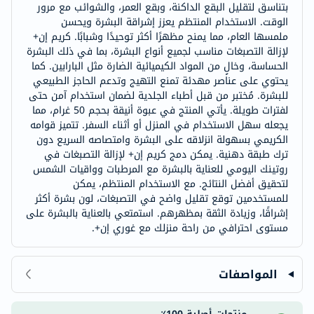
بتناسق لتقليل البقع الداكنة، وبقع العمر، والشوائب مع مرور
الوقت. الاستخدام المنتظم يعزز إشراقة البشرة ويحسن
ملمسها العام، مما يمنح مظهرًا أكثر توحيدًا وشبابًا. كريم إن+
لإزالة التصبغات مناسب لجميع أنواع البشرة، بما في ذلك البشرة
الحساسة، وخالٍ من المواد الكيميائية الضارة مثل البارابين. كما
يحتوي على عناصر مهدئة تمنع التهيج وتدعم الحاجز الطبيعي
للبشرة. مُختبر من قبل أطباء الجلدية لضمان استخدام آمن حتى
لفترات طويلة. يأتي المنتج في عبوة أنيقة بحجم 50 غرام، مما
يجعله سهل الاستخدام في المنزل أو أثناء السفر. تتميز قوامه
الكريمي بسهولة انزلاقه على البشرة وامتصاصه السريع دون
ترك طبقة دهنية. يمكن دمج كريم إن+ لإزالة التصبغات في
روتينك اليومي للعناية بالبشرة مع المرطبات وواقيات الشمس
لتحقيق أفضل النتائج. مع الاستخدام المنتظم، يمكن
للمستخدمين توقع تقليل واضح في التصبغات، لون بشرة أكثر
إشراقًا، وزيادة الثقة بمظهرهم. استمتعي بالعناية بالبشرة على
مستوى احترافي من راحة منزلك مع غوري إن+.
المواصفات