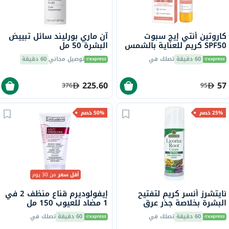
كاروتين أنتي إيج سبوت
آن ماري بورليند سائل تبييض
SPF50 كريم للعناية بالشمس
البشرة 50 مل
للوجه للتجاعيد والبقع الداكنة
60 دقيقة
تصلك في
توصيل مجاني
60 دقيقة
50 مل
225.60
57
376
95
25% خصم
50% خصم
أقل سعر
من 30 يوم
نايتشرز أنسر كريم لتفتيح
إيفولوديرم قناع منظف 2 في
البشرة بخلاصة جذر عرق
1 مضاد للعيوب 150 مل
السوس، مقاوم لعلامات
17323
60 دقيقة
تصلك في
60 دقيقة
تصلك في
التقدم في السن، 50 مل