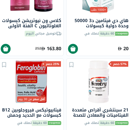
+1000 طلب
هاي دي فيتامين د3 50000
كلاس ون نيوتريشن كبسولات
وحدة دولية كبسولات
الغلوتاثيون C الفئة الأولى
جيلاتينية ناعمة 8 كبسولات
لدعم مضادات الأكسدة حزمة
60 دقيقة
تصلك في
توصيل مجاني
اليوم
من 60
163.80
20
252
57% خصم
25% خصم
أقل سعر
من 30 يوم
21 سينتشري أقراص متعددة
فيتابيوتيكس فيروجلوبين B12
الفيتامينات والمعادن للصحة
كبسولات مع الحديد وحمض
العامة، حزمة من 130
الفوليك وفيتامين B12
60 دقيقة
تصلك في
60 دقيقة
تصلك في
لمحاربة التعب، 30 كبسولة