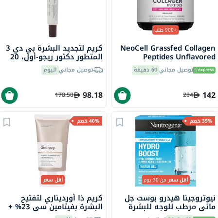
+900 طلب
NeoCell Grassfed Collagen
كريم لتجديد البشرة بي دي 3
Peptides Unflavored
المتطور دكتور ريجو-أول، 20
Powder 400g
مل
توصيل مجاني
60 دقيقة
توصيل مجاني
اليوم
98.18
142
178.50
284
35% خصم
40% خصم
أقل سعر
من 30 يوم
أقل سعر
نيوتروجينا هيدرو بوست جل
كريم ذا أورديناري لتفتيح
مائي مرطب للوجه للبشرة
البشرة بفيتامين سي 23% +
العادية إلى المختلطة 50 مل
كرات حمض الهيالورونيك 2%