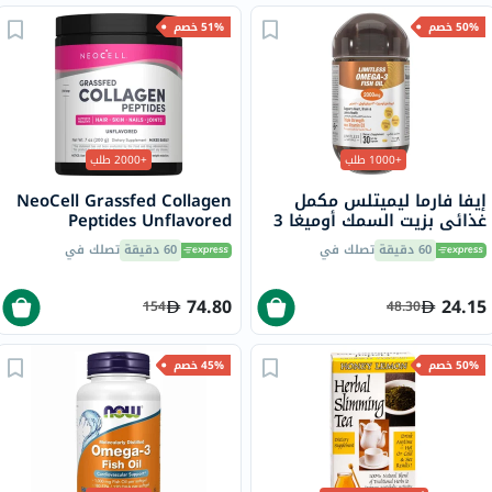
50% خصم
51% خصم
+1000 طلب
+2000 طلب
إيفا فارما ليميتلس مكمل
NeoCell Grassfed Collagen
غذائي بزيت السمك أوميغا 3
Peptides Unflavored
2000 ملجم، كبسولات
Powder 200g
60 دقيقة
تصلك في
60 دقيقة
تصلك في
هلامية، حزمة من 30 كبسولة
74.80
24.15
154
48.30
50% خصم
45% خصم