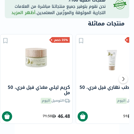
منتجات أصلية 100٪
نحن نقوم بتوفير جميع منتجاتنا مباشرة من العلامات
التجارية الموثوقة والموزّعين المعتمدين.
أظهر المزيد
منتجات مماثلة
35% خصم
كريم مرطب نهاري فيل فري، 50
كريم ليلي مغذي فيل فري، 50
مل
صيل
اليوم
التوصيل
اليوم
46.48
71.50
51