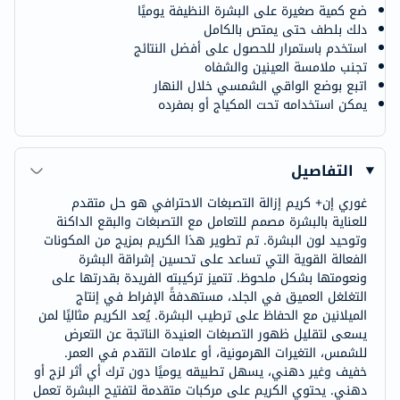
ضع كمية صغيرة على البشرة النظيفة يوميًا
دلك بلطف حتى يمتص بالكامل
استخدم باستمرار للحصول على أفضل النتائج
تجنب ملامسة العينين والشفاه
اتبع بوضع الواقي الشمسي خلال النهار
يمكن استخدامه تحت المكياج أو بمفرده
التفاصيل
غوري إن+ كريم إزالة التصبغات الاحترافي هو حل متقدم
للعناية بالبشرة مصمم للتعامل مع التصبغات والبقع الداكنة
وتوحيد لون البشرة. تم تطوير هذا الكريم بمزيج من المكونات
الفعالة القوية التي تساعد على تحسين إشراقة البشرة
ونعومتها بشكل ملحوظ. تتميز تركيبته الفريدة بقدرتها على
التغلغل العميق في الجلد، مستهدفةً الإفراط في إنتاج
الميلانين مع الحفاظ على ترطيب البشرة. يُعد الكريم مثاليًا لمن
يسعى لتقليل ظهور التصبغات العنيدة الناتجة عن التعرض
للشمس، التغيرات الهرمونية، أو علامات التقدم في العمر.
خفيف وغير دهني، يسهل تطبيقه يوميًا دون ترك أي أثر لزج أو
دهني. يحتوي الكريم على مركبات متقدمة لتفتيح البشرة تعمل