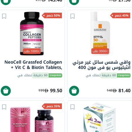
45% خصم
50% خصم
+3000 طلب
+1000 طلب
واقي شمس سائل غير مرئي
NeoCell Grassfed Collagen
أنثيليوس يو في مون 400
+ Vit C & Biotin Tablets,
لاروش بوزيه، عامل حماية
Pack of 180's
60 دقيقة
تصلك في
60 دقيقة
تصلك في
50+ - 50 مل
99.50
81.40
199
148
35% خصم