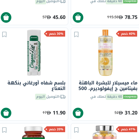
60 دقيقة
تصلك في
التوصيل
اليوم
45.60
78.75
57
115.50
40% خصم
30% خصم
ماء ميسيلار للبشرة الباهتة
بلسم شفاه أورغاني بنكهة
بفيتامين ج إيفولوديرم، 500
النعناع
مل
60 دقيقة
تصلك في
التوصيل
اليوم
11.90
31.20
17
52
41% خصم
20% خصم