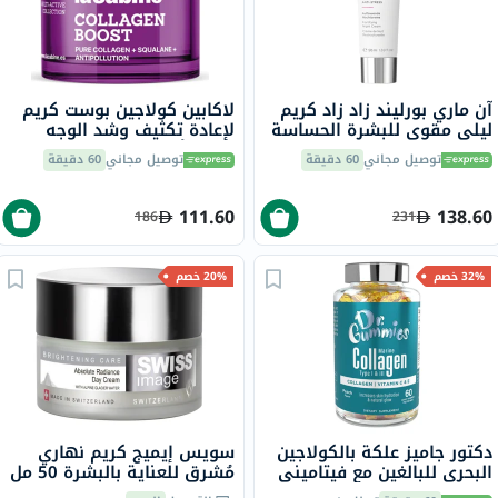
آن ماري بورليند زاد زاد كريم
لاكابين كولاجين بوست كريم
ليلي مقوي للبشرة الحساسة
لإعادة تكثيف وشد الوجه
مقاوم لعلامات التوتر 50 مل
لجميع أنواع البشرة 50 مل
توصيل مجاني
60 دقيقة
توصيل مجاني
60 دقيقة
111.60
138.60
186
231
32% خصم
20% خصم
دكتور جاميز علكة بالكولاجين
سويس إيميج كريم نهاري
البحري للبالغين مع فيتاميني
مُشرق للعناية بالبشرة 50 مل
ج وهـ، حزمة من 60