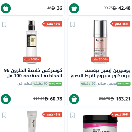
36
42.48
48
99.75
45% خصم
45% خصم
+3000 طلب
+1000 طلب
يوسيرين إيفين بيغمنت
كوسركس خلاصة الحلزون 96
بيرفيكتور سيروم لفرط التصبغ
المخاطية المتقدمة 100 مل
المزدوج 30 مل
توصيل مجاني
60 دقيقة
60 دقيقة
تصلك في
60.78
163.21
110.50
296.75
50% خصم
45% خصم