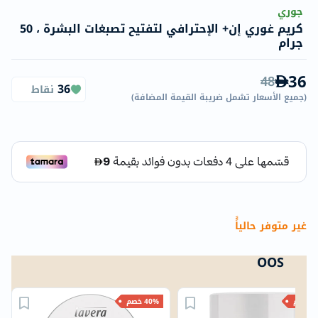
جوري
كريم غوري إن+ الإحترافي لتفتيح تصبغات البشرة ، 50
جرام
36
48
36
نقاط
(
جميع الأسعار تشمل ضريبة القيمة المضافة
)
غير متوفر حالياًً
OOS
خصم
40% خصم