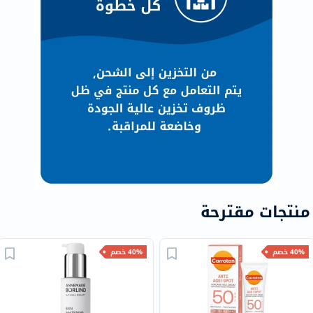
منتجات مقترحة
40% خصم
40% خصم