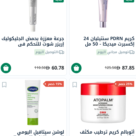
كريم PDRN سنتيليان 24
جرعة معززة بحمض الجليكوليك
إكسبرت ميديكا - 50 مل
إريزر شوت للتحكم في
الشوائب أرينسيا - 30 مل
توصيل مجاني
اليوم
التوصيل
اليوم
60.78
87.85
110.50
125.50
25% خصم
15% خصم
أتوبالم كريم ترطيب مكثف
لوشن سيتافيل اليومي