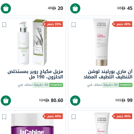
20
45
40
60
40% خصم
35% خصم
آن ماري بورليند لوشن
مزيل مكياج روير بمستخلص
التنظيف اللطيف المضاد
الحلزون، 190 مل
للشيخوخة سيستم أبسلوت
60 دقيقة
تصلك في
60 دقيقة
تصلك في
سيستم 120 مل
80.60
99
124
165
40% خصم
40% خصم