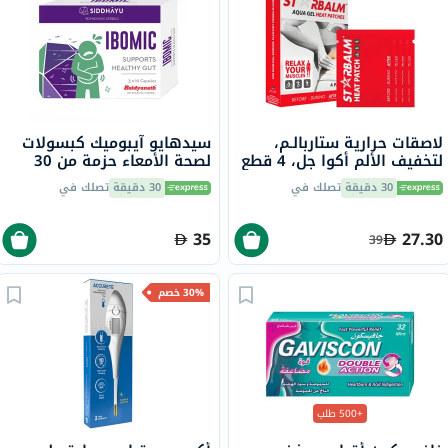
لاصقات حرارية ستاربالـم،
سيدهايو آيبوميك كبسولات
لتخفيف الألم أكوا جل، 4 قطع
لصحة الأمعاء حزمة من 30
30 دقيقة
تصلك في
30 دقيقة
تصلك في
35
27.30
39
30% خصم
+500 طلب