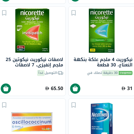
نيكوريت 4 ملجم علكة بنكهة
لاصقات نيكوريت نيكوتين 25
النعناع، ​​30 قطعة
ملجم إنفيزي، 7 لاصقات
30 دقيقة
تصلك في
التوصيل
غداً
65.50
31