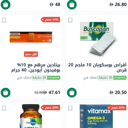
48
26.80
10% خصم
أقل سعر
أقراص بوسكوبان 10 ملجم 20
بيتادين مرهم مع 10%
قرص
بوفيدون أيودين، 40 جرام
30 دقيقة
تصلك في
30 دقيقة
تصلك في
47.61
20.50
52.90
25% خصم
20% خصم