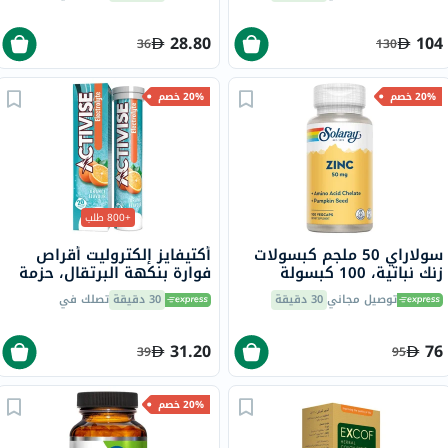
28.80
104
36
130
20% خصم
20% خصم
+800 طلب
سولاراي 50 ملجم كبسولات
أكتيفايز إلكتروليت أقراص
زنك نباتية، 100 كبسولة
فوارة بنكهة البرتقال، حزمة
من 20
توصيل مجاني
30 دقيقة
30 دقيقة
تصلك في
31.20
76
39
95
20% خصم