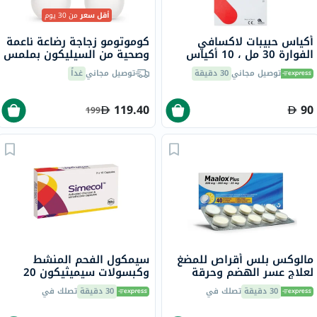
أقل سعر
من 30 يوم
أكياس حبيبات لاكسافي
كوموتومو زجاجة رضاعة ناعمة
الفوارة 30 مل ، 10 أكياس
وصحية من السيليكون بملمس
طبيعي، لون وردي/أبيض، 250
توصيل مجاني
30 دقيقة
توصيل مجاني
غداً
مل، حزمة من قطعتين
119.40
90
199
مالوكس بلس أقراص للمضغ
سيمكول الفحم المنشط
لعلاج عسر الهضم وحرقة
وكبسولات سيميثيكون 20
المعدة بنكهة الليمون، حزمة
كبسولة
30 دقيقة
تصلك في
30 دقيقة
تصلك في
من 40