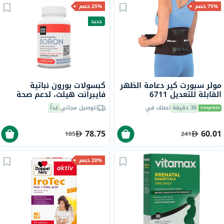
75% خصم
25% خصم
جديد
مولر سبورت كير دعامة الظهر
كبسولات بورون نباتية
القابلة للتعديل 6711
فايبرانت هيلث، لدعم صحة
العظام والمفاصل - 60
30 دقيقة
تصلك في
توصيل مجاني
غداً
كبسولة
78.75
60.01
105
241
20% خصم