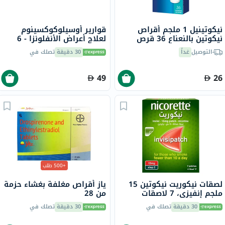
نيكوتينيل 1 ملجم أقراص
قوارير أوسيلوكوكسينوم
نيكوتين بالنعناع 36 قرص
لعلاج أعراض الأنفلونزا - 6
قوارير
التوصيل
غداً
30 دقيقة
تصلك في
49
26
+500 طلب
لصقات نيكوريت نيكوتين 15
ياز أقراص مغلفة بغشاء حزمة
ملجم إنفيزي، 7 لاصقات
من 28
30 دقيقة
تصلك في
30 دقيقة
تصلك في