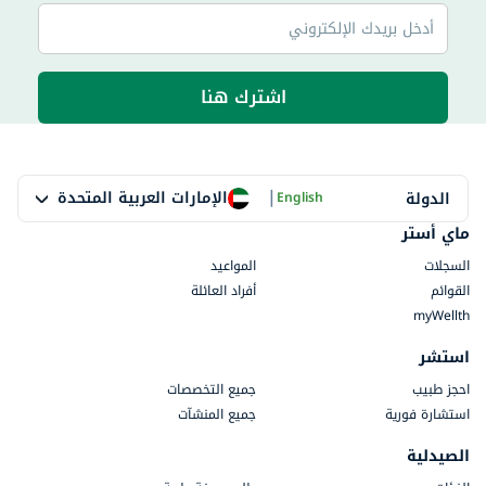
اشترك هنا
|
الإمارات العربية المتحدة
الدولة
English
ماي أستر
السجلات
المواعيد
القوائم
أفراد العائلة
myWellth
استشر
احجز طبيب
جميع التخصصات
استشارة فورية
جميع المنشآت
الصيدلية