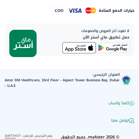
خيارات الدفع المتاحة
لا تفوت آخر العروض والخصومات
حمل تطبيق ماي أستر الآن
العنوان الرئيسي:
Aster DM Healthcare, 33rd Floor - Aspect Tower Business Bay, Dubai
- U.A.E
كلمنا واتساب
تواصل معنا
رقم الترخيص للإعلان
:
Q4FT7HCT-
©
2026
myAster.
جميع الحقوق
130325