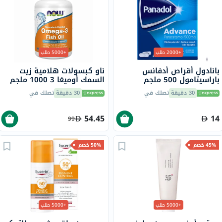
+2000 طلب
+5000 طلب
بانادول أقراص أدفانس
ناو كبسولات هلامية زيت
باراسيتامول 500 ملجم
السمك أوميغا 3 1000 ملجم
لتخفيف الحمى والألم، 24
180 EPA / 120 DHA حزمة من
30 دقيقة
تصلك في
30 دقيقة
تصلك في
قرص
100
54.45
14
99
45% خصم
50% خصم
+5000 طلب
+5000 طلب