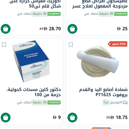
غافيسكون أقراص مضغ
أكوريت مقياس حرارة على
مزدوجة المفعول لعلاج عسر
شكل قلم تي50
الهضم وحرقة المعدة بنكهة
30 دقيقة
تصلك في
30 دقيقة
تصلك في
النعناع من 32
28.70
25
41
25% خصم
ضمادة أصابع اليد والقدم
دكتور كلين مسحات كحولية،
بروفوت P71625
حزمة من 100
التوصيل
غداً
30 دقيقة
تصلك في
9
18.75
25