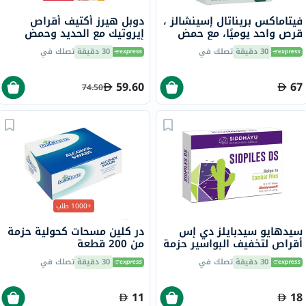
فيتاماكس بريناتال إسينشالز ،
دوبل هيرز أكتيف أقراص
قرص واحد يوميًا، مع حمض
إيروتيك مع الحديد وحمض
الفوليك والحديد وفيتامين د
الفوليك لدعم الحمل، حزمة من
30 دقيقة
تصلك في
30 دقيقة
تصلك في
لصحة الأم والطفل، حزمه من
30 قرص
30
59.60
67
74.50
+1000 طلب
سيدهايو سيدبايلز دي إس
در كلين مسحات كحولية حزمة
أقراص لتخفيف البواسير حزمة
من 200 قطعة
من 30
30 دقيقة
تصلك في
30 دقيقة
تصلك في
11
18