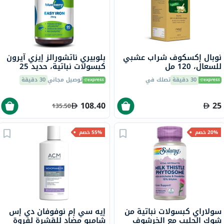
نوبال إكسكوف شراب عشبي
بلوبيري ناتشورالز إيزي آيرون
للسعال، 120 مل
كبسولات نباتية، حديد 25
ملجم، 90 قطعة B0265
30 دقيقة
تصلك في
توصيل مجاني
30 دقيقة
108.40
25
135.50
20% خصم
55% خصم
سولاراي كبسولات نباتية من
إيه سي إم نوفوفان دي إس
شوك الحليب مع الخرشوف
شامبو مضاد للقشرة لفروة