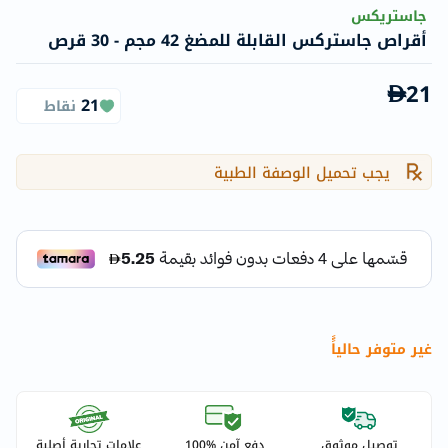
جاستريكس
أقراص جاستركس القابلة للمضغ 42 مجم - 30 قرص
21
21
نقاط
يجب تحميل الوصفة الطبية
غير متوفر حالياًً
توصيل موثوق
دفع آمن %100
علامات تجارية أصلية