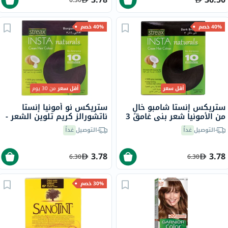
40% خصم
40% خصم
أقل سعر
أقل سعر
من 30 يوم
ستريكس إنستا شامبو خالٍ
ستريكس نو أمونيا إنستا
من الأمونيا شعر بني غامق 3
ناتشورالز كريم تلوين الشعر -
عنابي 3.16
التوصيل
غداً
التوصيل
غداً
3.78
3.78
6.30
6.30
30% خصم