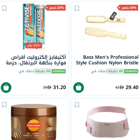
30% خصم
20% خصم
+900 طلب
Bass Men's Professional
أكتيفايز إلكتروليت أقراص
Style Cushion Nylon Bristle
فوارة بنكهة البرتقال، حزمة
104
من 20
60 دقيقة
تصلك في
60 دقيقة
تصلك في
31.20
29.40
39
42