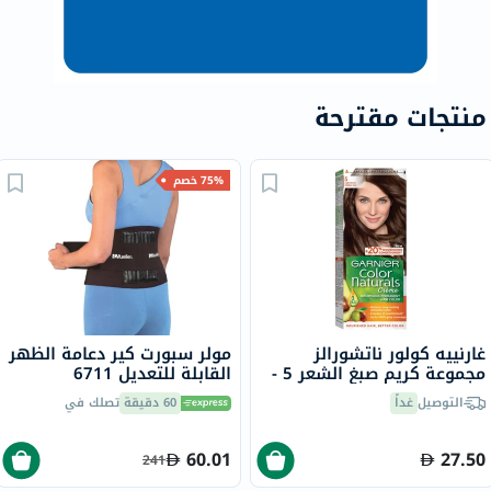
منتجات مقترحة
75% خصم
غارنييه كولور ناتشورالز
مولر سبورت كير دعامة الظهر
مجموعة كريم صبغ الشعر 5 -
القابلة للتعديل 6711
بني فاتح
التوصيل
غداً
60 دقيقة
تصلك في
60.01
27.50
241