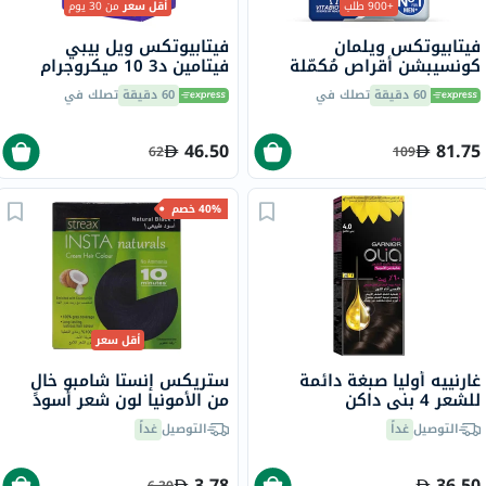
+900 طلب
أقل سعر
من 30 يوم
فيتابيوتكس ويلمان
فيتابيوتكس ويل بيبي
كونسيبشن أقراص مُكمّلة
فيتامين د3 10 ميكروجرام
لدعم الخصوبة لدى الرجال
قطرات للأطفال من الولادة
60 دقيقة
تصلك في
60 دقيقة
تصلك في
حزمة من 30
إلى 4 سنوات 30 مل
46.50
81.75
62
109
40% خصم
أقل سعر
غارنييه أوليا صبغة دائمة
ستريكس إنستا شامبو خالٍ
للشعر 4 بني داكن
من الأمونيا لون شعر أسود
طبيعي 1
التوصيل
غداً
التوصيل
غداً
3.78
36.50
6.30