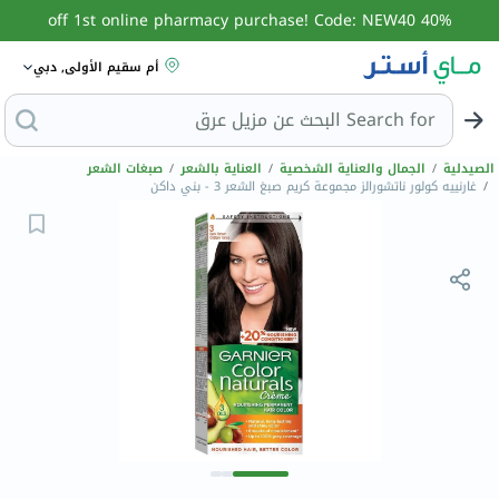
40% off 1st online pharmacy purchase! Code: NEW40
أم سقيم الأولى, دبي
Search for
الب
الصيدلية
/
الجمال والعناية الشخصية
/
العناية بالشعر
/
صبغات الشعر
/
غارنييه كولور ناتشورالز مجموعة كريم صبغ الشعر 3 - بني داكن