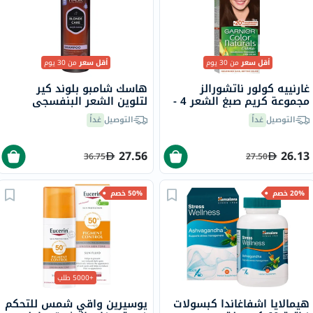
أقل سعر
من 30 يوم
أقل سعر
من 30 يوم
غارنييه كولور ناتشورالز
هاسك شامبو بلوند كير
مجموعة كريم صبغ الشعر 4 -
لتلوين الشعر البنفسجي
بني
لجميع درجات اللون الأشقر
التوصيل
غداً
التوصيل
غداً
355 مل
27.56
26.13
36.75
27.50
20% خصم
50% خصم
+5000 طلب
هيمالايا اشفاغاندا كبسولات
يوسيرين واقي شمس للتحكم