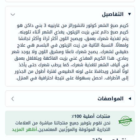
التفاصيل
كريم صبغ الشعر كولور ناتشورالز من غارنييه 3 بني داكن هو
كريم صبغ دائم غني بزيت الزيتون، يغذي الشعر أثناء تلوينه.
يتم تغذية شعرك بعمق، ويصبح اللون أكثر ثراءً وأكثر تجانسًا
ولمعانًا. النسبة الثانية من زيت الزيتون في البلسم هي علاج
حقيقي لشعرك. يصبح شعرك ناعمًا ومشرق اللون ولا يوجد شعر
رمادي. هذا الكريم المغذي غني بزيت الفاكهة ويتغلغل بعمق
في ألياف الشعر لتغذية شعرك، كما يرطب شعرك حتى يأخذ
لونًا أفضل ويحافظ على لونه الطبيعي لفترة أطول من الجذور
إلى الأطراف. احصل بسهولة على نتيجة احترافية في المنزل.
المواصفات
منتجات أصلية 100٪
نحن نقوم بتوفير جميع منتجاتنا مباشرة من العلامات
التجارية الموثوقة والموزّعين المعتمدين.
أظهر المزيد