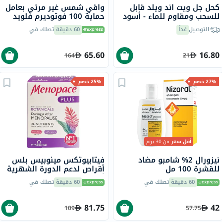
كحل جل ويت اند ويلد قابل
واقي شمس غير مرئي بعامل
للسحب ومقاوم للماء - أسود
حماية 100 فوتوديرم فلويد
ماكس بيوديرما، 40 مل
التوصيل
غداً
60 دقيقة
تصلك في
65.60
16.80
164
21
27% خصم
25% خصم
أقل سعر
من 30 يوم
نيزورال 2% شامبو مضاد
فيتابيوتكس مينوبيس بلس
للقشرة 100 مل
أقراص لدعم الدورة الشهرية
أثناء وبعد انقطاع الطمث
60 دقيقة
تصلك في
60 دقيقة
تصلك في
حزمة من 56
81.75
42
109
57.75