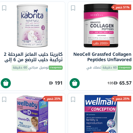
51% خصم
+2000 طلب
NeoCell Grassfed Collagen
كابريتا حليب الماعز المرحلة 2
Peptides Unflavored
تركيبة حليب للرضع من 6 إلى
Powder 200g
12 شهرًا، 800 جرام
60 دقيقة
تصلك في
توصيل مجاني
60 دقيقة
191
65.57
135
25% خصم
25% خصم