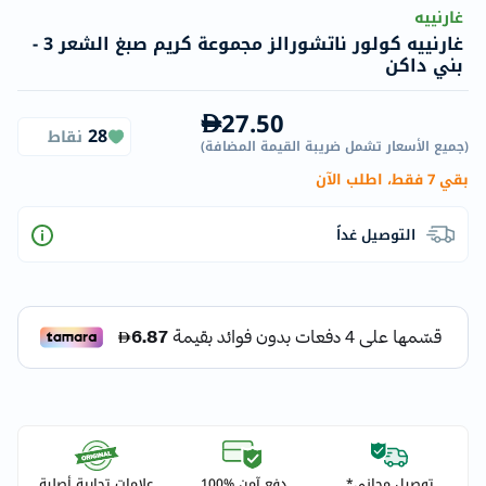
غارنييه
غارنييه كولور ناتشورالز مجموعة كريم صبغ الشعر 3 -
بني داكن
27.50
28
نقاط
(
جميع الأسعار تشمل ضريبة القيمة المضافة
)
بقي 7 فقط، اطلب الآن
التوصيل غداً
توصيل مجاني*
دفع آمن %100
علامات تجارية أصلية