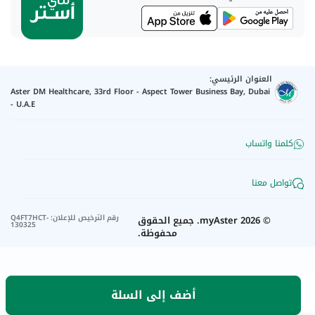
العنوان الرئيسي:
Aster DM Healthcare, 33rd Floor - Aspect Tower Business Bay, Dubai
- U.A.E
كلمنا واتساب
تواصل معنا
رقم الترخيص للإعلان
:
Q4FT7HCT-
©
2026
myAster.
جميع الحقوق
130325
محفوظة.
أضف إلى السلة