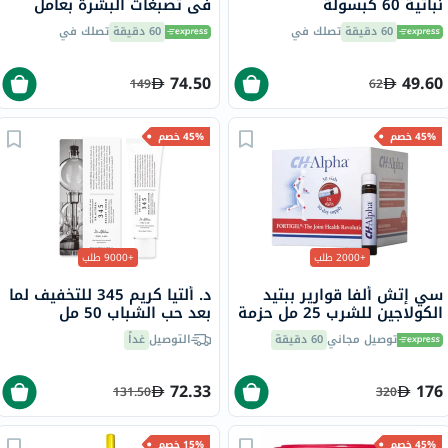
نباتية 60 كبسولة
في تصبغات البشرة بعامل
حماية من الشمس 50+ سائل
60 دقيقة
تصلك في
60 دقيقة
تصلك في
حماية من أشعة الشمس
للبشرة غير المتجانسة 50 مل
74.50
49.60
149
62
45% خصم
45% خصم
+2000 طلب
+9000 طلب
سي إتش ألفا قوارير ببتيد
د. ألتيا كريم 345 للتخفيف لما
الكولاجين للشرب 25 مل حزمة
بعد حب الشباب 50 مل
من 30
توصيل مجاني
60 دقيقة
التوصيل
غداً
72.33
176
131.50
320
45% خصم
15% خصم