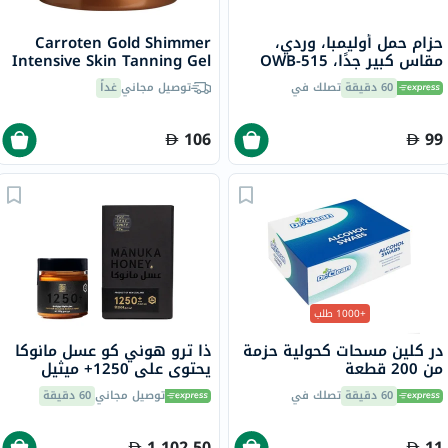
حزام حمل أوليمبا، وردي،
Carroten Gold Shimmer
مقاس كبير جدًا، OWB-515
Intensive Skin Tanning Gel
150ml
60 دقيقة
تصلك في
توصيل مجاني
غداً
106
99
+1000 طلب
در كلين مسحات كحولية حزمة
ذا ترو هوني كو عسل مانوكا
من 200 قطعة
يحتوي على 1250+ ميثيل
غليوكسال و26+ عامل مانوكا
60 دقيقة
تصلك في
توصيل مجاني
60 دقيقة
الفريد 250 جرام
1,102.50
11