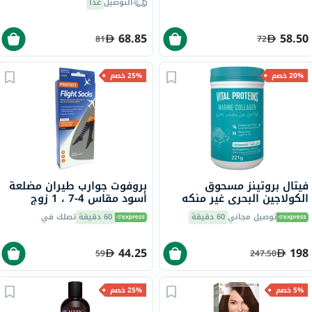
التوصيل
غداً
68.85
58.50
81
72
20% خصم
25% خصم
فيتال بروتينز مسحوق
بروفوت جوارب طيران مضلعة
الكولاجين البحري غير منكه
أسود مقاس 4-7 ، 1 زوج
للشعر والبشرة والأظافر 221
P72112 / 1
توصيل مجاني
60 دقيقة
60 دقيقة
تصلك في
جرام
44.25
198
59
247.50
5% خصم
25% خصم