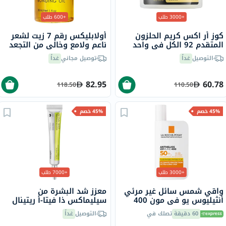
+3000 طلب
+600 طلب
كوز أر اكس كريم الحلزون
أولابليكس رقم 7 زيت لشعر
المتقدم 92 الكل في واحد
ناعم ولامع وخالي من التجعد
100 مل
30 مل
التوصيل
غداً
توصيل مجاني
غداً
82.95
60.78
118.50
110.50
45% خصم
45% خصم
+3000 طلب
+7000 طلب
واقي شمس سائل غير مرئي
معزز شد البشرة من
أنثيليوس يو في مون 400
سيليماكس ذا فيتا-أ ريتينال
لاروش بوزيه، عامل حماية
شوت، 15 مل
60 دقيقة
تصلك في
التوصيل
غداً
50+ - 50 مل