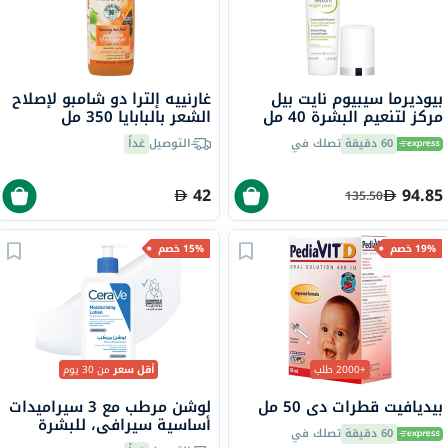
بيوديرما سيبيوم نايت بيل
غارنييه إلترا دو شامبو لإصلاح
مركز لتنعيم البشرة 40 مل
الشعر بالبابايا 350 مل
60 دقيقة
تصلك في
التوصيل
غداً
42
94.85
135.50
19% خصم
15% خصم
+2000 طلب
أقل سعر
من 30 يوم
بيديافيت قطرات دي 50 مل
لوشن مرطب مع 3 سيراميدات
أساسية سيرافي، للبشرة
60 دقيقة
تصلك في
العادية والجافة، 236 مل