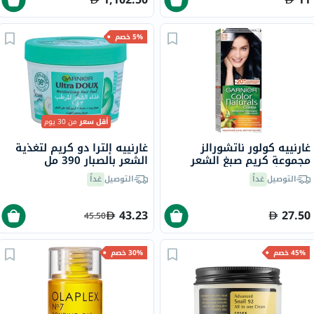
5% خصم
أقل سعر
من 30 يوم
غارنييه كولور ناتشورالز
غارنييه إلترا دو كريم لتغذية
مجموعة كريم صبغ الشعر
الشعر بالصبار 390 مل
2.10 - أسود أزرق
التوصيل
غداً
التوصيل
غداً
43.23
27.50
45.50
45% خصم
30% خصم