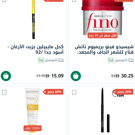
أقل سعر
من 30 يوم
شيسيدو فينو بريميوم تاتش
كحل مايبيلين بزيت الأرغان -
قناع للشعر الجاف والمجعد،
أسود جدا /02
230 جرام
التوصيل
غداً
التوصيل
غداً
15.09
30.25
17.75
55
20% خصم
60% خصم
+1000 طلب