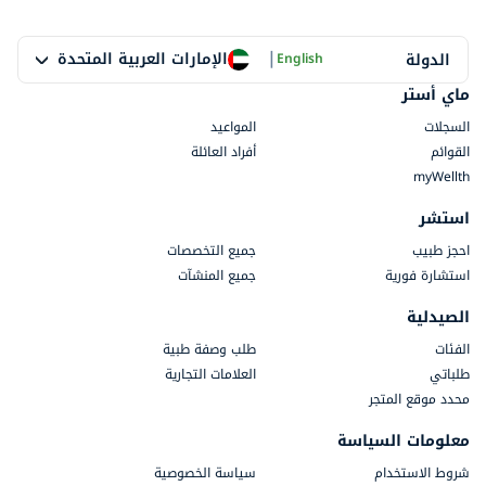
|
الإمارات العربية المتحدة
الدولة
English
ماي أستر
السجلات
المواعيد
القوائم
أفراد العائلة
myWellth
استشر
احجز طبيب
جميع التخصصات
استشارة فورية
جميع المنشآت
الصيدلية
الفئات
طلب وصفة طبية
طلباتي
العلامات التجارية
محدد موقع المتجر
معلومات السياسة
شروط الاستخدام
سياسة الخصوصية