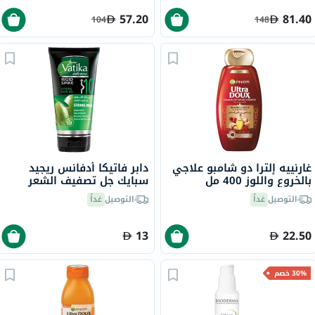
57.20
81.40
104
148
غارنييه إلترا دو شامبو علاجي
دابر فاتيكا أدفانس ريجيد
بالخروع واللوز 400 مل
سبايك جل تصفيف الشعر
صلب 10 تثبيت قوي 150 مل
التوصيل
غداً
التوصيل
غداً
13
22.50
30% خصم