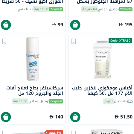
G7 لمراقبة الجلوكوز بشكل
الفوري أكيو تشيك - 50 شريط
مستمر، قطعة واحدة
+ 100 إبرة وخز
توصيل مجاني
60 دقيقة
60 دقيقة
تصلك في
99
195
Code- XTRA30
أكياس مومكوزي لتخزين حليب
سيكاسيلفر بخاخ لعلاج آفات
الأم 177 مل ،50 كيسًا
الجلد والجروح 120 مل
التوصيل
اليوم
توصيل مجاني
60 دقيقة
140
51.50
8% خصم