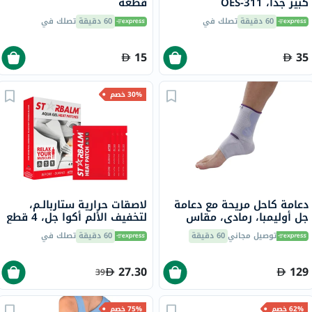
كبير جدًا، OES-311
قطعة
60 دقيقة
تصلك في
60 دقيقة
تصلك في
15
35
30% خصم
دعامة كاحل مريحة مع دعامة
لاصقات حرارية ستاربالـم،
جل أوليمبا، رمادي، مقاس
لتخفيف الألم أكوا جل، 4 قطع
صغير، OFS-911
توصيل مجاني
60 دقيقة
60 دقيقة
تصلك في
27.30
129
39
62% خصم
75% خصم