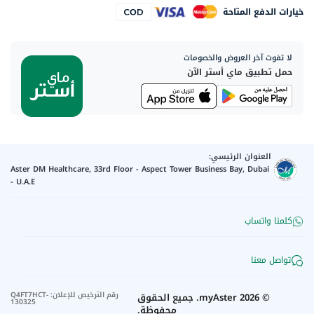
خيارات الدفع المتاحة
لا تفوت آخر العروض والخصومات
حمل تطبيق ماي أستر الآن
العنوان الرئيسي:
Aster DM Healthcare, 33rd Floor - Aspect Tower Business Bay, Dubai
- U.A.E
كلمنا واتساب
تواصل معنا
رقم الترخيص للإعلان
:
Q4FT7HCT-
©
2026
myAster.
جميع الحقوق
130325
محفوظة.