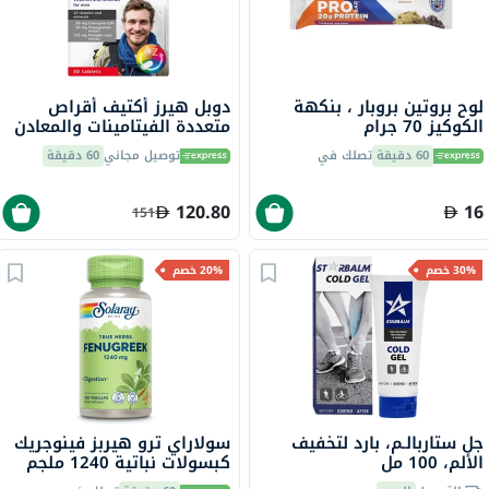
لوح بروتين بروبار ، بنكهة
دوبل هيرز أكتيف أقراص
الكوكيز 70 جرام
متعددة الفيتامينات والمعادن
للرجال حزمة من 30
60 دقيقة
تصلك في
توصيل مجاني
60 دقيقة
120.80
16
151
30% خصم
20% خصم
جل ستاربالـم، بارد لتخفيف
سولاراي ترو هيربز فينوجريك
الألم، 100 مل
كبسولات نباتية 1240 ملجم
لدعم الهضم، حزمة من 100