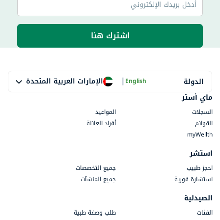
اشترك هنا
|
الإمارات العربية المتحدة
الدولة
English
ماي أستر
السجلات
المواعيد
القوائم
أفراد العائلة
myWellth
استشر
احجز طبيب
جميع التخصصات
استشارة فورية
جميع المنشآت
الصيدلية
الفئات
طلب وصفة طبية