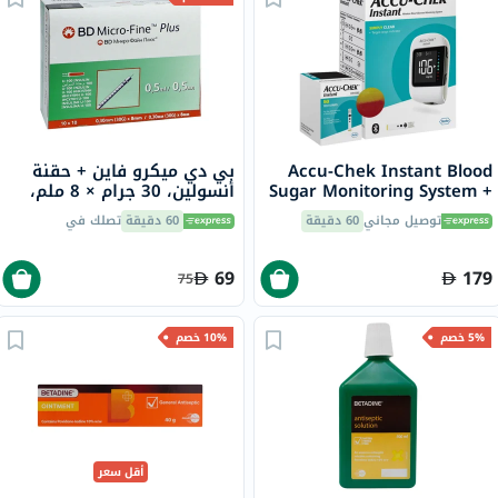
Accu-Chek Instant Blood
بي دي ميكرو فاين + حقنة
Sugar Monitoring System +
أنسولين، 30 جرام × 8 ملم،
50 Test Strips
0.5 مل، 100 قطعة
توصيل مجاني
60 دقيقة
60 دقيقة
تصلك في
69
179
75
5% خصم
10% خصم
أقل سعر