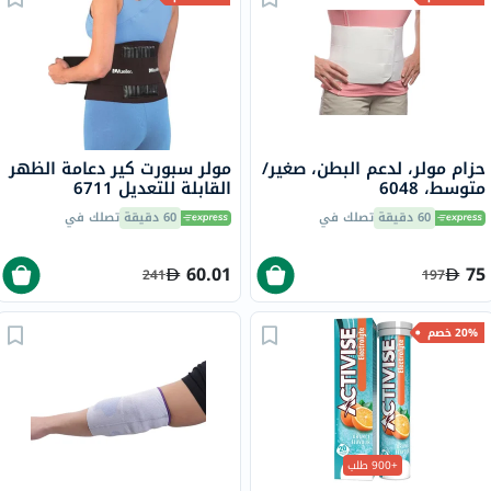
حزام مولر، لدعم البطن، صغير/
مولر سبورت كير دعامة الظهر
متوسط، 6048
القابلة للتعديل 6711
60 دقيقة
تصلك في
60 دقيقة
تصلك في
60.01
75
241
197
20% خصم
+900 طلب