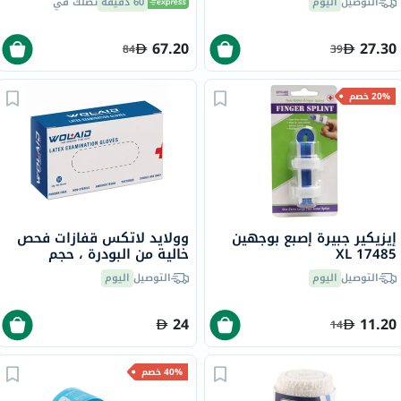
التوصيل
اليوم
60 دقيقة
تصلك في
67.20
27.30
84
39
20% خصم
إيزيكير جبيرة إصبع بوجهين
وولايد لاتكس قفازات فحص
XL 17485
خالية من البودرة ، حجم
متوسط، حزمه من 100
التوصيل
اليوم
التوصيل
اليوم
24
11.20
14
40% خصم