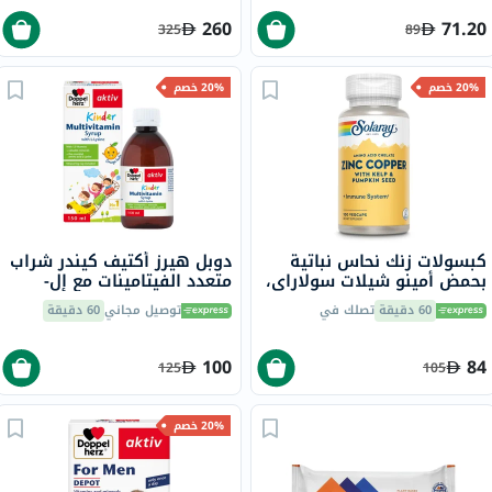
260
71.20
325
89
20% خصم
20% خصم
كبسولات زنك نحاس نباتية
دوبل هيرز أكتيف كيندر شراب
بحمض أمينو شيلات سولاراي،
متعدد الفيتامينات مع إل-
100 كبسولة
ليسين 150 مل
60 دقيقة
تصلك في
توصيل مجاني
60 دقيقة
100
84
125
105
20% خصم