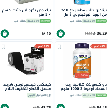
بيتادين طلاء مطهر مع 10%
بيك جص بكرة لين مثبت 5 سم
من اليود البوفيدوني 8 مل
× 5 متر
60 دقيقة
تصلك في
60 دقيقة
تصلك في
15
36.29
38.20
45% خصم
25% خصم
+5000 طلب
ناو كبسولات هلامية زيت
كينتكس كينسيولوجي شريط
السمك أوميغا 3 1000 ملجم
مسبق القطع لتخفيف الآلام -
180 EPA / 120 DHA حزمة من
أسود 25 سم حزمة من 20
60 دقيقة
تصلك في
التوصيل
اليوم
100
48.75
54.45
65
99