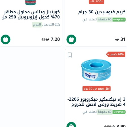
+600 طلب
كريم فيوسيدين 30 جرام
كورنيلز ويلنس محلول مطهر
70% كحول إيزوبروبيل 250 مل
60 دقيقة
تصلك في
التوصيل
اليوم
7.20
31
12
40% خصم
أقل سعر
من 30 يوم
3 إم نيكسكير ميكروبور 2206-
4 شريط ورقي لاصق للجروح
12.5 × 5 متر
60 دقيقة
تصلك في
3.90
6.50