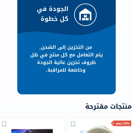
منتجات مقترحة
25% خصم