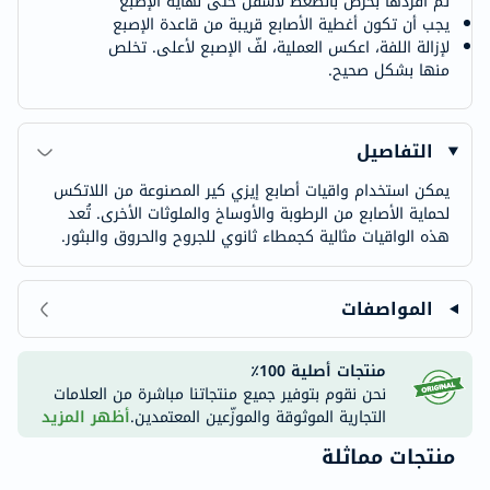
ثم افردها بحرص بالضغط لأسفل حتى نهاية الإصبع
يجب أن تكون أغطية الأصابع قريبة من قاعدة الإصبع
لإزالة اللفة، اعكس العملية، لفّ الإصبع لأعلى. تخلص
منها بشكل صحيح.
التفاصيل
يمكن استخدام واقيات أصابع إيزي كير المصنوعة من اللاتكس
لحماية الأصابع من الرطوبة والأوساخ والملوثات الأخرى. تُعد
هذه الواقيات مثالية كجمطاء ثانوي للجروح والحروق والبثور.
المواصفات
منتجات أصلية 100٪
نحن نقوم بتوفير جميع منتجاتنا مباشرة من العلامات
التجارية الموثوقة والموزّعين المعتمدين.
أظهر المزيد
منتجات مماثلة