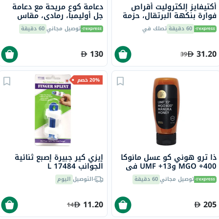
أكتيفايز إلكتروليت أقراص
دعامة كوع مريحة مع دعامة
فوارة بنكهة البرتقال، حزمة
جل أوليمبا، رمادي، مقاس
من 20
صغير، OFS-211
60 دقيقة
تصلك في
توصيل مجاني
60 دقيقة
130
31.20
39
20% خصم
ذا ترو هوني كو عسل مانوكا
إيزي كير جبيرة إصبع ثنائية
400+ MGO و13+ UMF في
الجوانب L 17484
قارورة سهلة الضغط 375
توصيل مجاني
60 دقيقة
التوصيل
اليوم
جرام
11.20
205
14