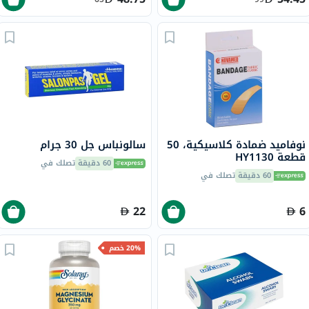
نوفاميد ضمادة كلاسيكية، 50
سالونباس جل 30 جرام
قطعة HY1130
60 دقيقة
تصلك في
60 دقيقة
تصلك في
22
6
20% خصم