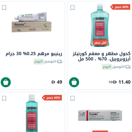
40% خصم
أقل سعر
كحول مطهر و معقم كورنيلز
رينيبو مرهم 0.25% 30 جرام
أيزوبروبيل، 70% ، 500 مل
التوصيل
اليوم
التوصيل
اليوم
49
11.40
19
40% خصم