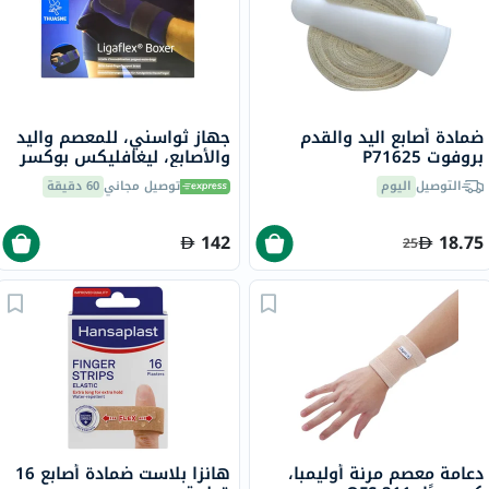
ضمادة أصابع اليد والقدم
جهاز ثواسني، للمعصم واليد
بروفوت P71625
والأصابع، ليغافليكس بوكسر
الأيسر، S1 24310201
التوصيل
اليوم
توصيل مجاني
60 دقيقة
142
18.75
25
دعامة معصم مرنة أوليمبا،
هانزا بلاست ضمادة أصابع 16