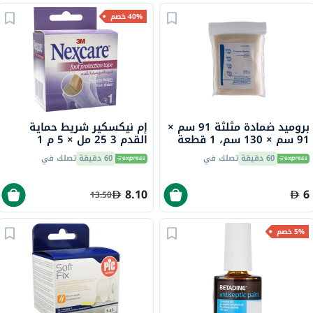
40% خصم
بروميد ضمادة مثلثة 91 سم ×
إم نيكسكير شريط حماية
91 سم × 130 سم، 1 قطعة
القدم 3 25 مل × 5 م 1
60 دقيقة
تصلك في
60 دقيقة
تصلك في
8.10
6
13.50
5% خصم