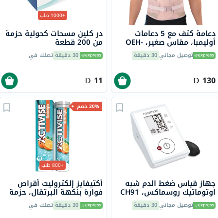
+1000 طلب
دعامة كتف مع 5 دعامات
در كلين مسحات كحولية حزمة
أوليمبا، مقاس صغير، OEH-
من 200 قطعة
411
توصيل مجاني
30 دقيقة
30 دقيقة
تصلك في
11
130
20% خصم
+800 طلب
جهاز قياس ضغط الدم شبه
أكتيفايز إلكتروليت أقراص
اوتوماتيك روسماكس، CH91
فوارة بنكهة البرتقال، حزمة
من 20
توصيل مجاني
30 دقيقة
30 دقيقة
تصلك في