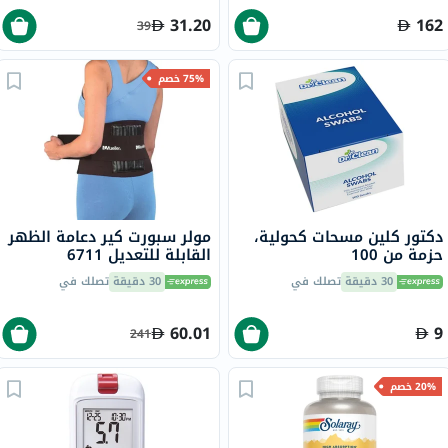
31.20
162
39
75% خصم
دكتور كلين مسحات كحولية،
مولر سبورت كير دعامة الظهر
حزمة من 100
القابلة للتعديل 6711
30 دقيقة
تصلك في
30 دقيقة
تصلك في
60.01
9
241
20% خصم