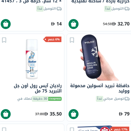
حرارية باردة / ساخنة تقليدية
× 12 سم، حزمة من 3 ، 41457
التوصيل
غداً
التوصيل
غداً
14
32.70
54.50
6% خصم
حافظة تبريد أنسولين محمولة
راديان آيس رول أون جل
ووليد
التبريد 75 مل
توصيل مجاني
غداً
30 دقيقة
تصلك في
35.50
79
37.80
17% خصم