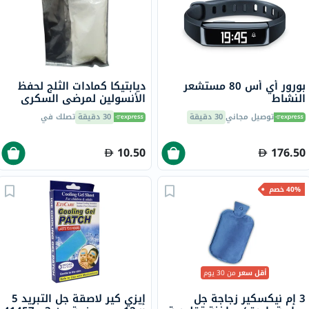
بورور أي أس 80 مستشعر
ديابتيكا كمادات الثلج لحفظ
النشاط
الأنسولين لمرضى السكري
توصيل مجاني
30 دقيقة
30 دقيقة
تصلك في
10.50
176.50
40% خصم
أقل سعر
من 30 يوم
3 إم نيكسكير زجاجة جل
إيزي كير لاصقة جل التبريد 5