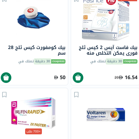
بيك فاست آيس 2 كيس ثلج
بيك كومفورت كيس ثلج 28
فوري يمكن التخلص منه
سم
30 دقيقة
تصلك في
30 دقيقة
تصلك في
50
16.54
20
+700 طلب