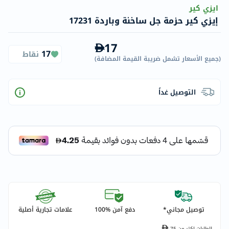
ايزي كير
إيزي كير حزمة جل ساخنة وباردة 17231
17
17
نقاط
(
جميع الأسعار تشمل ضريبة القيمة المضافة
)
التوصيل غداً
توصيل مجاني*
دفع آمن %100
علامات تجارية أصلية
للطلبات اكتر من
75