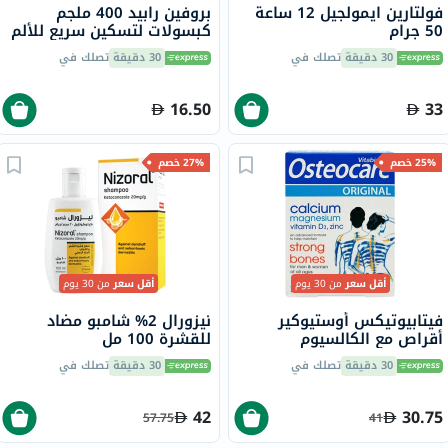
فولتارين ايمولجيل 12 ساعة
بروفين رابيد 400 ملجم
50 جرام
كبسولات لتسكين سريع للألم
حزمة من 20
30 دقيقة
تصلك في
30 دقيقة
تصلك في
16.50
33
25% خصم
27% خصم
أقل سعر
من 30 يوم
أقل سعر
من 30 يوم
فيتابيوتيكس أوستيوكير
نيزورال 2% شامبو مضاد
أقراص مع الكالسيوم
للقشرة 100 مل
والمغنيسيوم وفيتامين D
30 دقيقة
تصلك في
30 دقيقة
تصلك في
والزنك لقوة العظام، 30 قرص
42
30.75
57.75
41