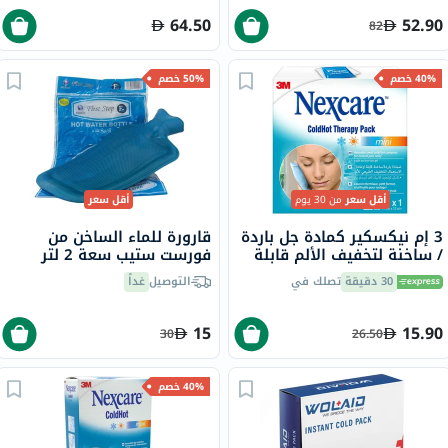
64.50
52.90
82
40% خصم
50% خصم
أقل سعر
من 30 يوم
أقل سعر
3 إم نيكسكير كمادة جل باردة
قارورة للماء الساخن من
/ ساخنة لتخفيف الألم قابلة
فورست ستيب سعة 2 لتر
لإعادة الإستخدام، حجم صغير
30 دقيقة
تصلك في
التوصيل
غداً
15
15.90
30
26.50
40% خصم