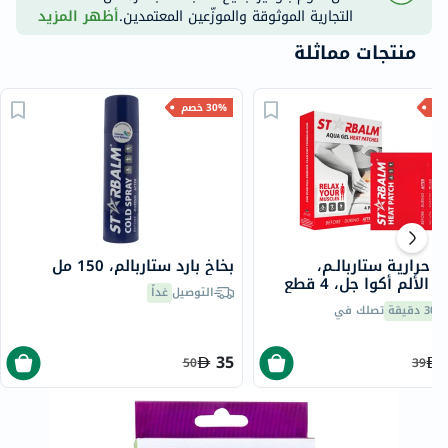
التجارية الموثوقة والموزّعين المعتمدين.
أظهر المزيد
منتجات مماثلة
30% خصم
 حرارية ستاربالـم،
بخاخ بارد ستاربالم، 150 مل
الألم أكوا جل، 4 قطع
التوصيل
غداً
30 دقيقة
تصلك في
35
50
39