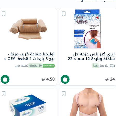
إيزي كير بلس حزمه جل
أوليمبا ضمادة كريب مرنة -
ساخنة وباردة 12 سم × 22
بيج 5 ياردات 1 قطعة s OEY-
سم 17233
111-4
التوصيل
غداً
30 دقيقة
تصلك في
4.50
24