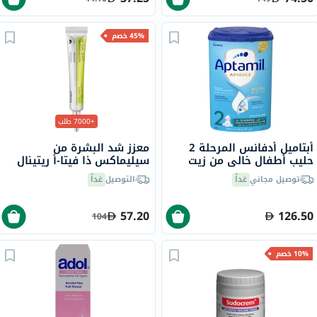
45% خصم
+7000 طلب
أبتاميل أدفانس المرحلة 2
معزز شد البشرة من
حليب أطفال خالي من زيت
سيليماكس ذا فيتا-أ ريتينال
النخيلمن 6 إلى 12 شهرًا، 800
شوت، 15 مل
توصيل مجاني
غداً
التوصيل
غداً
جرام
57.20
126.50
104
10% خصم