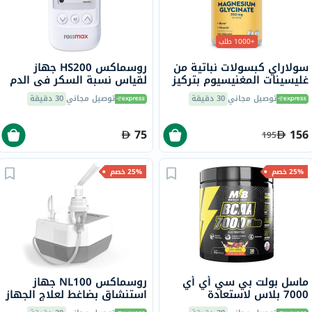
+1000 طلب
سولاراي كبسولات نباتية من
روسماكس HS200 جهاز
غليسينات المغنيسيوم بتركيز
لقياس نسبة السكر في الدم
350 ملجم لصحة العظام
مع شرائط للتحكم في مرض
توصيل مجاني
30 دقيقة
توصيل مجاني
30 دقيقة
والعضلات حزمة من 120
السكري
75
156
195
25% خصم
25% خصم
ماسل بولت بي سي أي أي
روسماكس NL100 جهاز
7000 بلاس لاستعادة
استنشاق بضاغط لعلاج الجهاز
العضلات وزيادة القدرة على
التنفسي