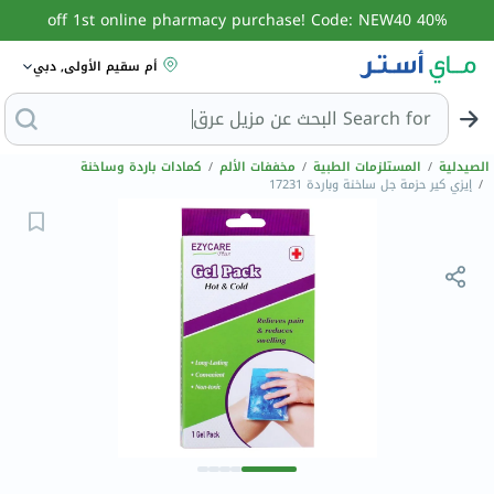
40% off 1st online pharmacy purchase! Code: NEW40
أم سقيم الأولى, دبي
Search for
البحث
الصيدلية
/
المستلزمات الطبية
/
مخففات الألم
/
كمادات باردة وساخنة
/
إيزي كير حزمة جل ساخنة وباردة 17231