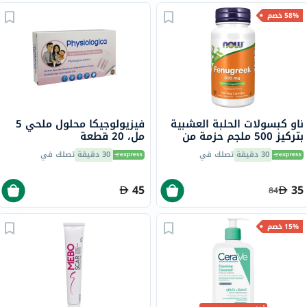
58% خصم
ناو كبسولات الحلبة العشبية
فيزيولوجيكا محلول ملحي 5
بتركيز 500 ملجم حزمة من
مل، 20 قطعة
100
30 دقيقة
تصلك في
30 دقيقة
تصلك في
45
35
84
15% خصم