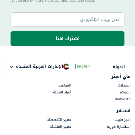
40 للعملاء الجدد فقط. تطبق الشروط والأحكام.
خصم يصل إلى
اشترك هنا
|
الإمارات العربية المتحدة
الدولة
English
ماي أستر
السجلات
المواعيد
القوائم
أفراد العائلة
myWellth
استشر
احجز طبيب
جميع التخصصات
استشارة فورية
جميع المنشآت