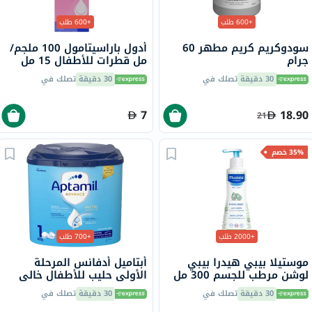
+600 طلب
+600 طلب
سودوكريم كريم مطهر 60
أدول باراسيتامول 100 ملجم/
جرام
مل قطرات للأطفال 15 مل
30 دقيقة
تصلك في
30 دقيقة
تصلك في
7
18.90
21
35% خصم
+2000 طلب
+700 طلب
موستيلا بيبي هيدرا بيبي
أبتاميل أدفانس المرحلة
لوشن مرطب للجسم 300 مل
الأولى حليب للأطفال خالي
من زيت النخيل، من 0 إلى 6
30 دقيقة
تصلك في
30 دقيقة
تصلك في
أشهر، 400 جرام