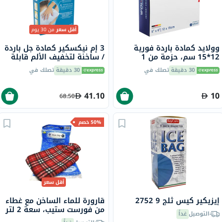
أقل سعر
من 30 يوم
وولايد كمادة باردة فورية
3 إم نيكسكير كمادة جل باردة
12*15 سم، حزمة من 1
/ ساخنة لتخفيف الألم قابلة
لإعادة الإستخدام، حجم
30 دقيقة
تصلك في
30 دقيقة
تصلك في
ماكسي
41.10
10
68.50
50% خصم
أقل سعر
إيزيكير كيس ثلج 9 2752
قارورة للماء الساخن مع غطاء
من فورست ستيب، سعة 2 لتر
التوصيل
غداً