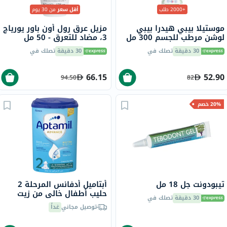
+2000 طلب
أقل سعر
من 30 يوم
موستيلا بيبي هيدرا بيبي
مزيل عرق رول أون باور يورياج
لوشن مرطب للجسم 300 مل
3، مضاد للتعرق - 50 مل
30 دقيقة
تصلك في
30 دقيقة
تصلك في
66.15
52.90
94.50
82
20% خصم
تيبودونت جل 18 مل
أبتاميل أدفانس المرحلة 2
حليب أطفال خالي من زيت
30 دقيقة
تصلك في
النخيلمن 6 إلى 12 شهرًا، 800
توصيل مجاني
غداً
جرام