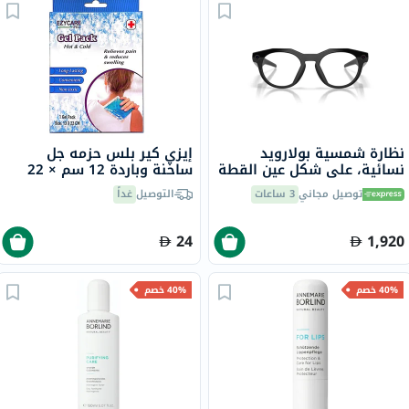
نظارة شمسية بولارويد
إيزي كير بلس حزمه جل
نسائية، على شكل عين القطة
ساخنة وباردة 12 سم × 22
PLD 4080/S - عنابي
سم 17233
توصيل مجاني
3 ساعات
التوصيل
غداً
24
1,920
40% خصم
40% خصم