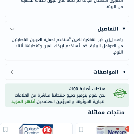
الصابون المعتدل الجاف ثم ضعه على عيون مصابة للحماية
من البيئة.
التفاصيل
رقعة إيزي كير المُقعّرة للعين تُستخدم لحماية العينين المُصابتين
من العوامل البيئية. كما تُستخدم لإرخاء العين وتغطيتها أثناء
النوم.
المواصفات
منتجات أصلية 100٪
نحن نقوم بتوفير جميع منتجاتنا مباشرة من العلامات
التجارية الموثوقة والموزّعين المعتمدين.
أظهر المزيد
منتجات مماثلة