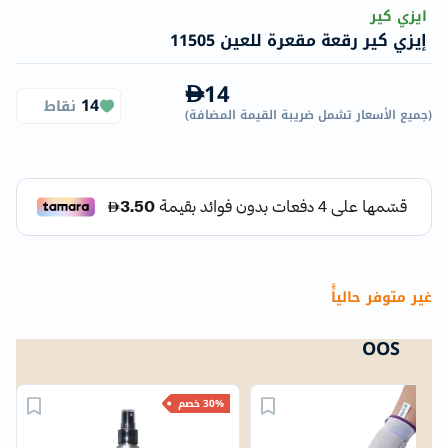
ايزي كير
إيزي كير رقعة مقعرة للعين 11505
14
14
نقاط
(
جميع الأسعار تشمل ضريبة القيمة المضافة
)
غير متوفر حالياًً
OOS
30% خصم