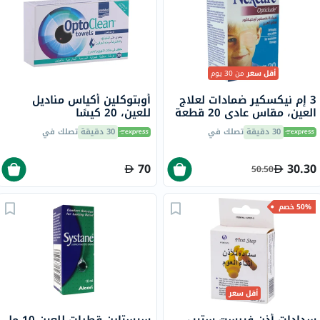
أقل سعر
من 30 يوم
3 إم نيكسكير ضمادات لعلاج
أوبتوكلين أكياس مناديل
العين، مقاس عادي 20 قطعة
للعين، 20 كيسًا
1539
30 دقيقة
تصلك في
30 دقيقة
تصلك في
70
30.30
50.50
50% خصم
أقل سعر