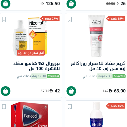
126.50
26
32.50
55% خصم
27% خصم
أقل سعر
من 30 يوم
كريم مضاد للاحمرار روزاكالم
نيزورال 2% شامبو مضاد
إيه سي إم، 40 مل
للقشرة 100 مل
30 دقيقة
تصلك في
30 دقيقة
تصلك في
42
63.90
57.75
142
15% خصم