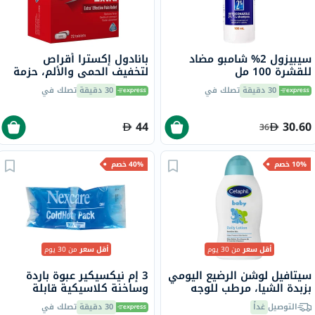
سيبيزول 2% شامبو مضاد
بانادول إكسترا أقراص
للقشرة 100 مل
لتخفيف الحمى والألم، حزمة
من 72
30 دقيقة
تصلك في
30 دقيقة
تصلك في
44
30.60
36
10% خصم
40% خصم
أقل سعر
من 30 يوم
أقل سعر
من 30 يوم
سيتافيل لوشن الرضيع اليومي
3 إم نيكسيكير عبوة باردة
بزبدة الشيا، مرطب للوجه
وساخنة كلاسيكية قابلة
والجسم للبشرة الحساسة
لإعادة الاستخدام
التوصيل
غداً
30 دقيقة
تصلك في
والرقيقة، بدون رائحة، 300