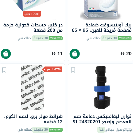
+1000 طلب
بيك أوبتيسوفت ضمادة
در كلين مسحات كحولية حزمة
مُعقمة مُريحة للعين، 95 × 65
من 200 قطعة
ملم، 10 قطع
30 دقيقة
تصلك في
30 دقيقة
تصلك في
11
20
67% خصم
ثوازن ليغافليكس دعامة دعم
شرائط مولر برو، لدعم الكوع،
المعصم وإصبع S1 24320201
12 قطعة
توصيل مجاني
غداً
30 دقيقة
تصلك في