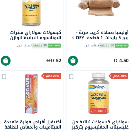
أوليمبا ضمادة كريب مرنة -
كبسولات سولاراي سترات
بيج 5 ياردات 1 قطعة s OEY-
البوتاسيوم النباتية لتوازن
111-4
الإلكتروليتات 99 مجم ، 60
30 دقيقة
تصلك في
30 دقيقة
تصلك في
كبسولة
52
4.50
65
20% خصم
20% خصم
+1000 طلب
سولاراي كبسولات نباتية من
أكتيفيز أقراص فوارة متعددة
غليسينات المغنيسيوم بتركيز
الفيتامينات والمعادن للطاقة