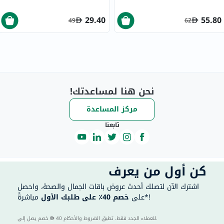
مل
29.40
55.80
49
62
نحن هنا لمساعدتك!
مركز المساعدة
تابعنا
كن أول من يعرف
اشترك الآن لتصلك أحدث عروض باقات الجمال والصحة، واحصل
مباشرةً*!
على
خصم 40٪ على طلبك الأول
40 للعملاء الجدد فقط. تطبق الشروط والأحكام.
خصم يصل إلى