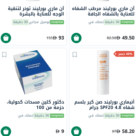
آن ماري بورليند مرطب الشفاه
آن ماري بورليند تونر لتنقية
للعناية بالشفاه الجافة
الوجه للعناية بالبشرة
والمتشققة 4.8 جرام
المعرضة للبقع وحب الشباب
30 دقيقة
تصلك في
توصيل مجاني
30 دقيقة
150 مل
93
49.50
155
82.50
40% خصم
أنيماري بورليند صن كير بلسم
دكتور كلين مسحات كحولية،
شفاه SPF20 4.8 جرام
حزمة من 100
30 دقيقة
تصلك في
30 دقيقة
تصلك في
9
58.20
97