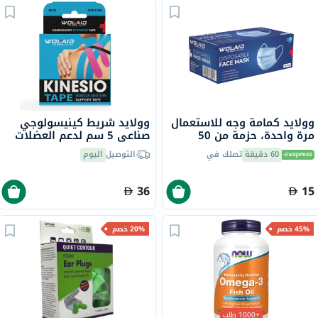
وولايد كمامة وجه للاستعمال
وولايد شريط كينيسولوجي
مرة واحدة، حزمة من 50
صناعي 5 سم لدعم العضلات
والمفاصل - ألوان متنوعة،
60 دقيقة
تصلك في
التوصيل
اليوم
حزمة من 1
36
15
45% خصم
20% خصم
+1000 طلب