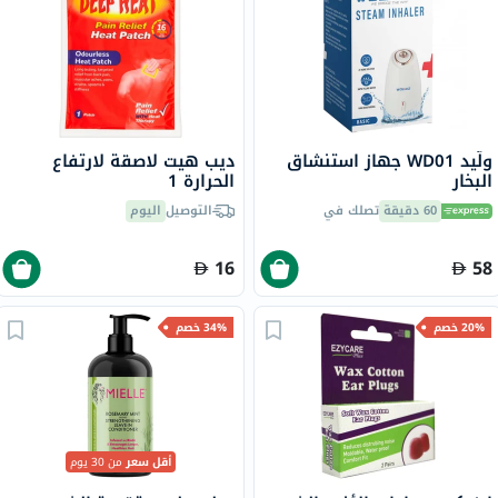
ولّيد WD01 جهاز استنشاق
ديب هيت لاصقة لارتفاع
البخار
الحرارة 1
60 دقيقة
تصلك في
التوصيل
اليوم
16
58
20% خصم
34% خصم
أقل سعر
من 30 يوم