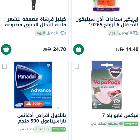
إيزيكير سدادات أذن سيليكون
كيليز فرشاة مصففة للشعر
للأطفال 6 أزواج 10265
قابلة للتحلل الحيوي مصنوعة
من القهوة المطحونة
التوصيل
اليوم
التوصيل
اليوم
24.70
14.40
38
18
+2000 طلب
فيكس فابو باد 7
بانادول أقراص أدفانس
باراسيتامول 500 ملجم
60 دقيقة
تصلك في
لتخفيف الحمى والألم، 24
60 دقيقة
تصلك في
قرص