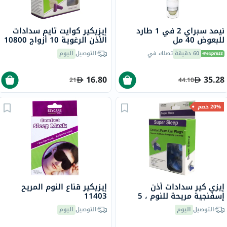
نيمد سبراي 2 في 1 طارد
إيزيكير كوايت تايم سدادات
للبعوض 40 مل
الأذن الرغوية 10 أزواج 10800
60 دقيقة
تصلك في
التوصيل
اليوم
16.80
35.28
21
44.10
20% خصم
إيزي كير سدادات أذن
إيزيكير قناع النوم المريح
إسفنجية مريحة للنوم ، 5
11403
أزواج، 10264
التوصيل
اليوم
التوصيل
اليوم