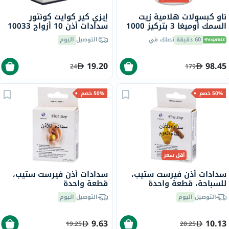
ناو كبسولات هلامية زيت
إيزي كير كوايت كونتور
السمك أوميغا 3 بتركيز 1000
سدادات أذن 10 أزواج 10033
ملجم حزمة من 200
60 دقيقة
تصلك في
التوصيل
اليوم
19.20
98.45
24
179
50% خصم
50% خصم
أقل سعر
سدادات أذن فيرست ستيب،
سدادات أذن فيرست ستيب،
للسباحة، قطعة واحدة
قطعة واحدة
التوصيل
اليوم
التوصيل
اليوم
9.63
10.13
19.25
20.25