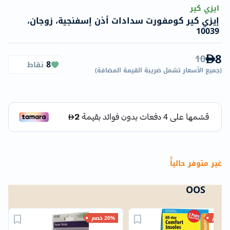
ايزي كير
إيزي كير كومفورت سدادات أذن إسفنجية، زوجان،
10039
8
10
8
نقاط
(
جميع الأسعار تشمل ضريبة القيمة المضافة
)
غير متوفر حالياًً
OOS
خصم
20% خصم