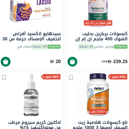
أقل سعر
من 30 يوم
كبسولات بربارين بحليب
سيدهايو لاكسيد أقراص
الشوك 400 ملجم إن إم إن
لتخفيف الإمساك حزمة من 30
بايو، لدعم الكبد - 60 كبسولة
توصيل مجاني
60 دقيقة
60 دقيقة
تصلك في
20
239.25
319
45% خصم
40% خصم
+5000 طلب
ناو كبسولات هلامية زيت
لاكابين كريم سيروم مرطب
السمك أوميغا 3 1000 ملجم
من مونوأكتيفيز 15%