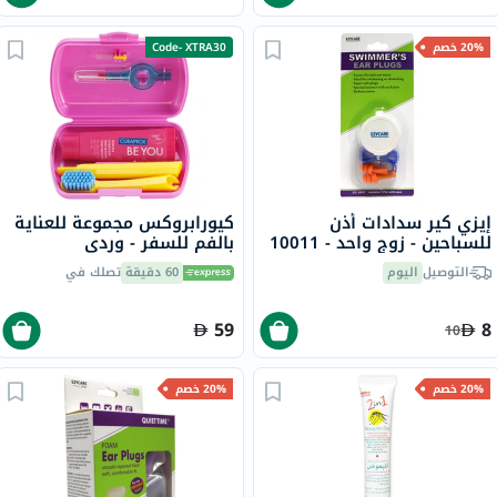
20% خصم
Code- XTRA30
إيزي كير سدادات أذن
كيورابروكس مجموعة للعناية
للسباحين - زوج واحد - 10011
بالفم للسفر - وردي
التوصيل
اليوم
60 دقيقة
تصلك في
59
8
10
20% خصم
20% خصم