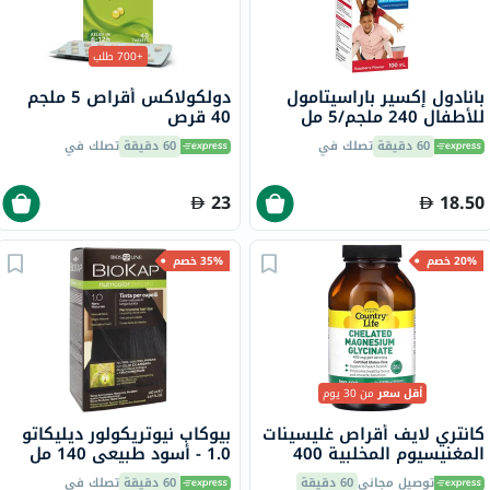
+700 طلب
بانادول إكسير باراسيتامول
دولكولاكس أقراص 5 ملجم
للأطفال 240 ملجم/5 مل
40 قرص
لتخفيف الحمى والألم 100 مل
60 دقيقة
تصلك في
60 دقيقة
تصلك في
23
18.50
20% خصم
35% خصم
أقل سعر
من 30 يوم
كانتري لايف أقراص غليسينات
بيوكاب نيوتريكولور ديليكاتو
المغنيسيوم المخلبية 400
1.0 - أسود طبيعي 140 مل
ملجم لصحة العظام والعضلات،
توصيل مجاني
60 دقيقة
60 دقيقة
تصلك في