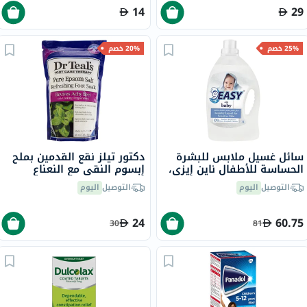
14
29
25% خصم
20% خصم
سائل غسيل ملابس للبشرة
دكتور تيلز نقع القدمين بملح
الحساسة للأطفال ناين إيزي،
إبسوم النقي مع النعناع
3 لتر
المنعش 909 جرام
التوصيل
اليوم
التوصيل
اليوم
24
60.75
30
81