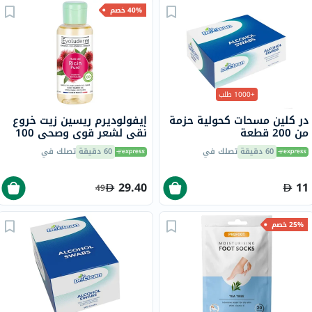
40% خصم
+1000 طلب
در كلين مسحات كحولية حزمة
إيفولوديرم ريسين زيت خروع
من 200 قطعة
نقي لشعر قوي وصحي 100
مل
60 دقيقة
تصلك في
60 دقيقة
تصلك في
29.40
11
49
25% خصم