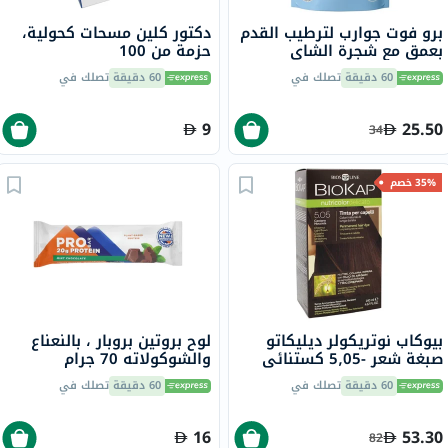
برو فوت جوارب لترطيب القدم
دكتور كلين مسحات كحولية،
بعمق مع شجرة الشاي
حزمة من 100
وفيتامين E لإصلاح البشرة
60 دقيقة
تصلك في
60 دقيقة
تصلك في
الجافة،حزمه من زوج واحد
9
25.50
34
35% خصم
بيوكاب نوتريكولر ديليكاتو
لوح بروتين بروبار ، بالنعناع
صبغة شعر -5٫05 كستنائي
والشوكولاته 70 جرام
بني فاتح 140 مل
60 دقيقة
تصلك في
60 دقيقة
تصلك في
16
53.30
82