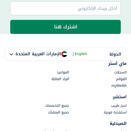
اشترك هنا
|
الإمارات العربية المتحدة
الدولة
English
ماي أستر
السجلات
المواعيد
القوائم
أفراد العائلة
myWellth
استشر
احجز طبيب
جميع التخصصات
استشارة فورية
جميع المنشآت
الصيدلية