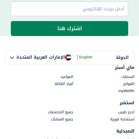
اشترك هنا
|
الإمارات العربية المتحدة
الدولة
English
ماي أستر
السجلات
المواعيد
القوائم
أفراد العائلة
myWellth
استشر
احجز طبيب
جميع التخصصات
استشارة فورية
جميع المنشآت
الصيدلية