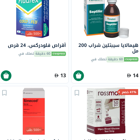
+500 طلب
هيمالايا سيبتلين شراب 200
أقراص فلودركس، 24 قرص
مل
60 دقيقة
تصلك في
60 دقيقة
تصلك في
13
14
41% خصم
+500 طلب