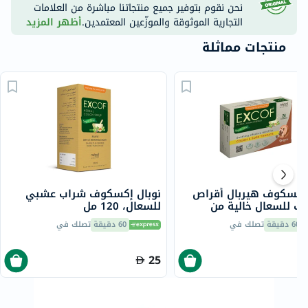
نحن نقوم بتوفير جميع منتجاتنا مباشرة من العلامات
التجارية الموثوقة والموزّعين المعتمدين.
أظهر المزيد
منتجات مماثلة
 إكسكوف هيربال أقراص
نوبال إكسكوف شراب عشبي
اب للسعال خالية من
للسعال، 120 مل
 بنكهة الزنجبيل، حزمة
60 دقيقة
تصلك في
60 دقيقة
تصلك في
25