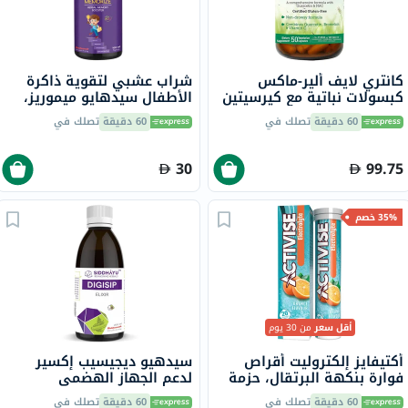
كانتري لايف ألير-ماكس
شراب عشبي لتقوية ذاكرة
كبسولات نباتية مع كيرسيتين
الأطفال سيدهايو ميموريز،
وبروميلين وفيتامين سي،
100 مل
60 دقيقة
تصلك في
60 دقيقة
تصلك في
حزمة من 50
30
99.75
35% خصم
أقل سعر
من 30 يوم
أكتيفايز إلكتروليت أقراص
سيدهيو ديجيسيب إكسير
فوارة بنكهة البرتقال، حزمة
لدعم الجهاز الهضمي
من 20
ووظيفة الكبد الصحية، 200
60 دقيقة
تصلك في
60 دقيقة
تصلك في