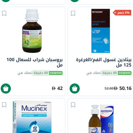
5% خصم
بيتادين غسول الفم/الغرغرة
بروسبان شراب للسعال 100
125 مل
مل
60 دقيقة
تصلك في
60 دقيقة
تصلك في
42
50.16
52.80