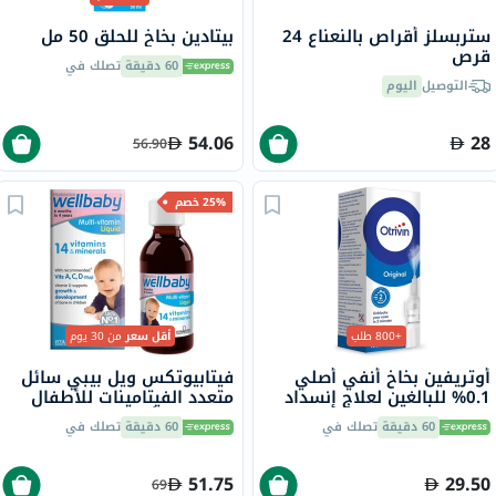
ستربسلز أقراص بالنعناع 24
بيتادين بخاخ للحلق 50 مل
قرص
60 دقيقة
تصلك في
التوصيل
اليوم
54.06
28
56.90
25% خصم
+800 طلب
أقل سعر
من 30 يوم
أوتريفين بخاخ أنفي أصلي
فيتابيوتكس ويل بيبي سائل
0.1% للبالغين لعلاج إنسداد
متعدد الفيتامينات للأطفال
الأنف 10 مل
من عمر 6 أشهر إلى 4 سنوات
60 دقيقة
تصلك في
60 دقيقة
تصلك في
150 مل
51.75
29.50
69