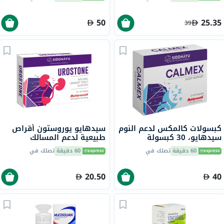
مل
50
25.35
39
كبسولات كالمكس لدعم النوم
سيدهايو يوروستون أقراص
سيدهايو، 30 كبسولة
طبيعية لدعم المسالك
البولية، حزمة من 30
60 دقيقة
تصلك في
60 دقيقة
تصلك في
20.50
40