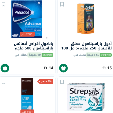
+2000 طلب
أدول باراسيتامول معلق
بانادول أقراص أدفانس
للأطفال 250 ملجم/5 مل 100
باراسيتامول 500 ملجم
مل
لتخفيف الحمى والألم، 24
60 دقيقة
تصلك في
60 دقيقة
تصلك في
قرص
14
15
5% خصم
+500 طلب