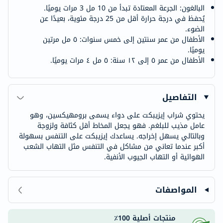
البالغون: الجرعة المعتادة تبدأ من 10 مل 3 مرات يوميًا.
يُحفظ في درجة حرارة أقل من 25 درجة مئوية، بعيدًا عن
الضوء.
الأطفال من عمر سنتين إلى خمس سنوات: ٥ مل مرتين
يوميًا.
الأطفال من عمر ٥ إلى ١٢ سنة: ٥ مل ٤ مرات يوميًا.
التفاصيل
يحتوي شراب إيزيبكت على دواء يسمى برومهيكسين، وهو
عامل مذيب للبلغم. فهو يجعل المخاط أقل كثافة ولزوجة
وبالتالي يسهل إخراجه. يساعدك إيزيبكت على التنفس بسهولة
أكبر عندما تعاني من مشاكل في التنفس مثل التهاب الشعب
الهوائية أو التهاب الجيوب الأنفية.
المواصفات
منتجات أصلية 100٪