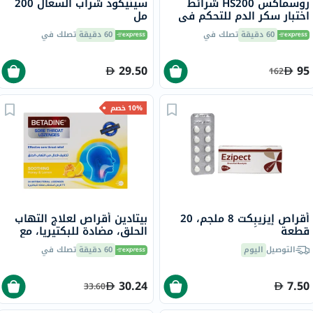
روسماكس HS200 شرائط
سينيكود شراب السعال 200
اختبار سكر الدم للتحكم في
مل
مرض السكري حزمة من 50
60 دقيقة
تصلك في
60 دقيقة
تصلك في
29.50
95
162
10% خصم
أقراص إيزيبِكت 8 ملجم، 20
بيتادين أقراص لعلاج التهاب
قطعة
الحلق، مضادة للبكتيريا، مع
العسل والليمون المهدئ،
التوصيل
اليوم
60 دقيقة
تصلك في
حزمة من 24
30.24
7.50
33.60