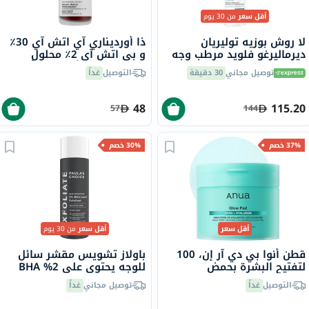
أقل سعر
من 30 يوم
لا روش بوزيه توليريان
ذا أورديناري آي اتش آي 30٪
ديرماليرغو فلويد مرطب وجه
و بي اتش آي 2٪ محلول
للبشرة الحساسة 40 مل
تقشير لبشرة أكثر إشراقًا 30
توصيل مجاني
30 دقيقة
التوصيل
غداً
مل
48
115.20
57
144
37% خصم
30% خصم
أقل سعر
أقل سعر
من 30 يوم
قطن أنوا بي دي آر إن، 100
باولاز تشويس مقشر سائل
لتفتيح البشرة بحمض
للوجه يحتوي على 2% BHA
الهيالورونيك، 180 مل - 60
مع حمض الساليسيليك 118
التوصيل
غداً
توصيل مجاني
غداً
قطنة
مل