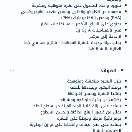
تمريرة واحدة للحصول على بشرة متوهجة ومشرقة
مصممة من الغلوكونولاكتون وحمض متعدد الهيدروكسي
(PHA) وحمض اللاكتوبيونيك (PHA)
يحتوي على الشاي الأخضر + مستخلصات الخيار
غني بالفيتامينات A وC وE
لا حاجة إلى مرشح
يجلب حياة جديدة للبشرة المجهدة - فائز واضح في خط
العناية بالبشرة هذا!
الفوائد
يترك البشرة منتعشة ومتوهجة
يوقظ البشرة ويجددها بلطف
ينشط البشرة ويحسن إشراقها
يكشف عن بشرة متوهجة ومشرقة
يساعد على إزالة خلايا الجلد الميتة من سطح الجلد
يقلل من ظهور البقع الداكنة ويحسن السطوع
يوفر تأثيرًا مرطبًا ومرطبًا على البشرة
يساعد على منع الجفاف والحفاظ على توازن الرطوبة
الطبيعية للبشرة