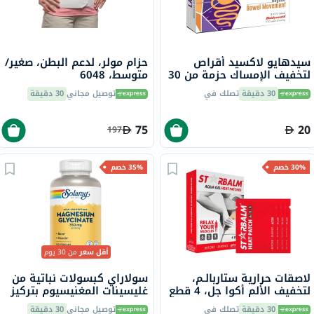
سيدهايو لاكسيد أقراص
حزام مولر، لدعم البطن، صغير/
لتخفيف الإمساك حزمة من 30
متوسط، 6048
30 دقيقة
تصلك في
توصيل مجاني
30 دقيقة
75
20
197
30% خصم
35% خصم
أقل سعر
من 30 يوم
لاصقات حرارية ستاربالـم،
سولاراي كبسولات نباتية من
لتخفيف الألم أكوا جل، 4 قطع
غليسينات المغنيسيوم بتركيز
350 ملجم لصحة العظام
30 دقيقة
تصلك في
توصيل مجاني
30 دقيقة