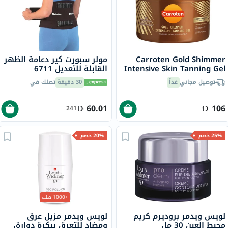
Carroten Gold Shimmer
مولر سبورت كير دعامة الظهر
Intensive Skin Tanning Gel
القابلة للتعديل 6711
150ml
توصيل مجاني
غداً
30 دقيقة
تصلك في
60.01
106
241
25% خصم
20% خصم
+1000 طلب
لويس ويدمر بروديرم كريم
لويس ويدمر مزيل عرق
محيط العين 30 مل
ومضاد للتعرق ببكرة دوارة،