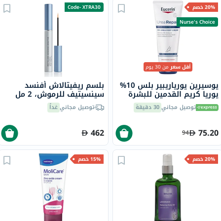
20% خصم
Code- XTRA30
Nurse's Choice
أقل سعر
من 30 يوم
يوسيرين يورياريبير بلس 10%
بلسم ريفيتالاش أفنسد
يوريا كريم القدمين للبشرة
سينسيتيف للرموش، 2 مل
الجافة والخشنة 100 مل
توصيل مجاني
30 دقيقة
توصيل مجاني
غداً
462
75.20
94
20% خصم
15% خصم