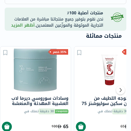
منتجات أصلية 100٪
نحن نقوم بتوفير جميع منتجاتنا مباشرة من العلامات
التجارية الموثوقة والموزّعين المعتمدين.
أظهر المزيد
منتجات مماثلة
35% خصم
الوجه اللطيف من
وسادات سوروسي ديرما لاب
هيربسين سكين سوليوشنز 75
العشبية المهدئة والمنعشة
150 مل ، 80 قطعة
30 دقيقة
تصلك في
30 دقيقة
تصلك في
65
100
65