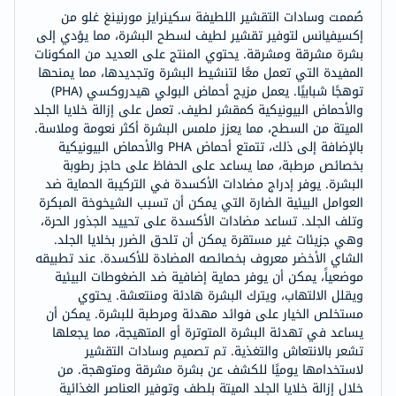
صُممت وسادات التقشير اللطيفة سكينرايز مورنينغ غلو من
إكسيفيانس لتوفير تقشير لطيف لسطح البشرة، مما يؤدي إلى
بشرة مشرقة ومشرقة. يحتوي المنتج على العديد من المكونات
المفيدة التي تعمل معًا لتنشيط البشرة وتجديدها، مما يمنحها
توهجًا شبابيًا. يعمل مزيج أحماض البولي هيدروكسي (PHA)
والأحماض البيونيكية كمقشر لطيف. تعمل على إزالة خلايا الجلد
الميتة من السطح، مما يعزز ملمس البشرة أكثر نعومة وملاسة.
بالإضافة إلى ذلك، تتمتع أحماض PHA والأحماض البيونيكية
بخصائص مرطبة، مما يساعد على الحفاظ على حاجز رطوبة
البشرة. يوفر إدراج مضادات الأكسدة في التركيبة الحماية ضد
العوامل البيئية الضارة التي يمكن أن تسبب الشيخوخة المبكرة
وتلف الجلد. تساعد مضادات الأكسدة على تحييد الجذور الحرة،
وهي جزيئات غير مستقرة يمكن أن تلحق الضرر بخلايا الجلد.
الشاي الأخضر معروف بخصائصه المضادة للأكسدة. عند تطبيقه
موضعياً، يمكن أن يوفر حماية إضافية ضد الضغوطات البيئية
ويقلل الالتهاب، ويترك البشرة هادئة ومنتعشة. يحتوي
مستخلص الخيار على فوائد مهدئة ومرطبة للبشرة. يمكن أن
يساعد في تهدئة البشرة المتوترة أو المتهيجة، مما يجعلها
تشعر بالانتعاش والتغذية. تم تصميم وسادات التقشير
لاستخدامها يوميًا للكشف عن بشرة مشرقة ومتوهجة. من
خلال إزالة خلايا الجلد الميتة بلطف وتوفير العناصر الغذائية