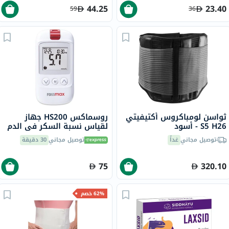
44.25
23.40
59
36
ثواسن لومباكروس أكتيفيتي
روسماكس HS200 جهاز
S5 H26 - أسود
لقياس نسبة السكر في الدم
مع شرائط للتحكم في مرض
توصيل مجاني
غداً
توصيل مجاني
30 دقيقة
السكري
75
320.10
62% خصم