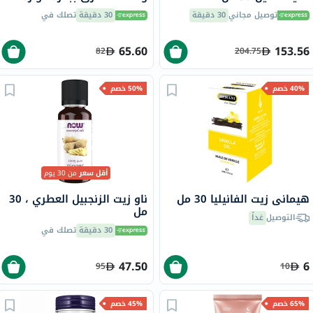
بدون رائحة، 50 مل
توصيل مجاني
30 دقيقة
30 دقيقة
تصلك في
65.60
153.56
82
204.75
40% خصم
50% خصم
أقل سعر
من 30 يوم
هيماني زيت الفانيليا 30 مل
ناو زيت الزنجبيل العطري ، 30
مل
التوصيل
غداً
30 دقيقة
تصلك في
47.50
6
95
10
65% خصم
45% خصم