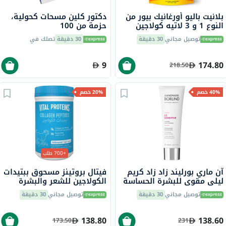
بلانيت باليو أورغانيك بيور من
دكتور كلين مسحات كحولية،
النوع 1 و 3 لاتيه كولاجين
حزمة من 100
كركم 260 جرام
توصيل مجاني
30 دقيقة
30 دقيقة
تصلك في
9
174.80
218.50
40% خصم
20% خصم
+700 طلب
آن ماري بورليند زاد زاد كريم
فيتال بروتينز مسحوق ببتيدات
ليلي مقوي للبشرة الحساسة
الكولاجين للشعر والبشرة
مقاوم لعلامات التوتر 50 مل
والأظافر 284 جرام
توصيل مجاني
30 دقيقة
توصيل مجاني
30 دقيقة
138.80
138.60
173.50
231