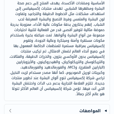
الأساسية ومضادات الأكسدة، يهدف المنتج إلى دعم صحة
البشرة ومظهرها الشبابي. تهدف منتجات إكسيفيانس إلى
استهداف مشكلات مثل الخطوط الدقيقة والتجاعيد وتفاوت
لون البشرة والملمس وفرط التصبغ والبشرة المعرضة لحب
الشباب. إنهم يختارون بدقة مكونات عالية الأداء، ممزوجة بدرجة
حموضة مثالية لتوفير أقصى قدر من الفعالية لتلبية احتياجات
مجموعة من أنواع البشرة وألوانها. تمت صياغته بخبرة باستخدام
مكونات مستقرة وآمنة ومبتكرة وعالية الجودة، وتقوم
إكسيفيانس بمراقبة مستمرة للمنظمات الحاكمة المعمول بها
في جميع أنحاء العالم لضمان الامتثال. تم تركيب منتجات
إكسيفيانس بدون الأوكسي بنزون، والخرزات الدقيقة، والفثالات،
والتريكلوسان والتريكلوكربان، والهيدروكينون، والأيزوبارابين
(البارابين المتفرع)، وMCI، والفورمالدهيد والفورمالدهيد،
وكبريتات لوريل الصوديوم، كما أنها مصدر مستدام لزيت النخيل.
تراعي شركة إكسيفيانس تنوع ألوان البشرة عند تطوير منتجات
جديدة. تلتزم العلامة التجارية بدعم حب الذات واحتضان البشرة
التي أنت فيها. تؤمن شركة إكسيفيانس أن العالم الأكثر تنوعًا
هو عالم أكثر جمالاً.
المواصفات