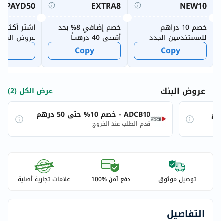
PAYD50
EXTRA8
NEW10
خصم 10 دراهم
خصم إضافي 8% بحد
اشتر أكثر وو
للمستخدمين الجدد
أقصى 40 درهماً
عروض المكا
الأسبوعية
py
Copy
Copy
عروض البنك
عرض الكل (2)
ADCB10 - خصم 10% حتى 50 درهم
قدم الطلب عند الخروج
توصيل موثوق
دفع آمن %100
علامات تجارية أصلية
التفاصيل