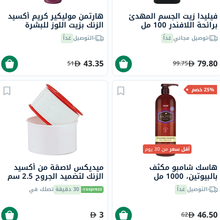
فيليدا زيت الجسم المهدئ
هارتمن موليكير كريم أكسيد
برائحة اللافندر 100 مل
الزنك بزيت اللوز للبشرة
المتهيجة، 200 مل
توصيل مجاني
غداً
التوصيل
غداً
43.35
79.80
51
99.75
25% خصم
أقل سعر
من 30 يوم
هاسك شامبو مكثف
ميديكس لاصقة من أكسيد
بالبيوتين، 1000 مل
الزنك لتضميد الجروح 2.5 سم
× 5 متر حزمة من 1
التوصيل
غداً
30 دقيقة
تصلك في
3
46.50
62