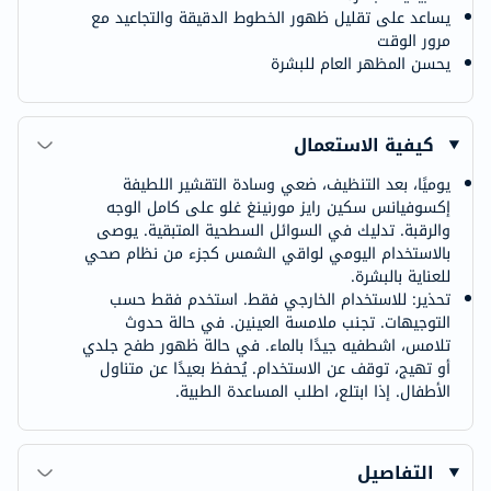
يساعد على تقليل ظهور الخطوط الدقيقة والتجاعيد مع
مرور الوقت
يحسن المظهر العام للبشرة
كيفية الاستعمال
يوميًا، بعد التنظيف، ضعي وسادة التقشير اللطيفة
إكسوفيانس سكين رايز مورنينغ غلو على كامل الوجه
والرقبة. تدليك في السوائل السطحية المتبقية. يوصى
بالاستخدام اليومي لواقي الشمس كجزء من نظام صحي
للعناية بالبشرة.
تحذير: للاستخدام الخارجي فقط. استخدم فقط حسب
التوجيهات. تجنب ملامسة العينين. في حالة حدوث
تلامس، اشطفيه جيدًا بالماء. في حالة ظهور طفح جلدي
أو تهيج، توقف عن الاستخدام. يُحفظ بعيدًا عن متناول
الأطفال. إذا ابتلع، اطلب المساعدة الطبية.
التفاصيل