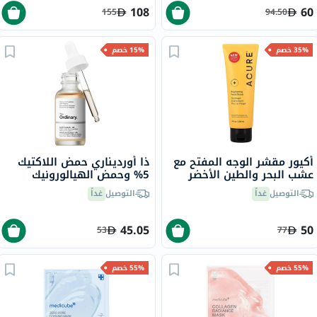
108
60
155
94.50
35% خصم
15% خصم
أكيور مقشر الوجه المفتح مع
ذا أورديناري حمض اللاكتيك
عشب البحر والطين الأخضر
5% وحمض الهيالورونيك
الفرنسي 118 مل
محلول تقشير مائي 30 مل
التوصيل
غداً
التوصيل
غداً
45.05
50
53
77
55% خصم
55% خصم