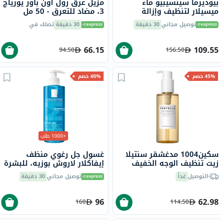
بيوديرما سينسيبيو ماء
مزيل عرق رول أون باور يورياج
ميسيلار لتنظيف وإزالة
3، مضاد للتعرق - 50 مل
المكياج 850 مل
توصيل مجاني
30 دقيقة
30 دقيقة
تصلك في
66.15
109.55
94.50
156.50
45% خصم
40% خصم
+1000 طلب
سكين1004 مدغشقر سنتيلا
غسول جل رغوي منظف
زيت تنظيف الوجه الخفيف
إيفاكلار لاروش بوزيه، للبشرة
200 مل
الدهنية - 400 مل
التوصيل
غداً
توصيل مجاني
30 دقيقة
96
62.98
160
114.50