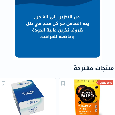
منتجات مقترحة
20% خصم