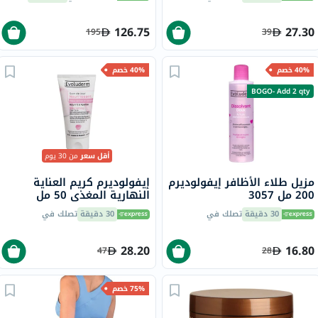
والعضلات حزمة من 120
126.75
27.30
195
39
40% خصم
40% خصم
BOGO- Add 2 qty
أقل سعر
من 30 يوم
مزيل طلاء الأظافر إيفولوديرم
إيفولوديرم كريم العناية
200 مل 3057
النهارية المغذي 50 مل
30 دقيقة
تصلك في
30 دقيقة
تصلك في
28.20
16.80
47
28
75% خصم