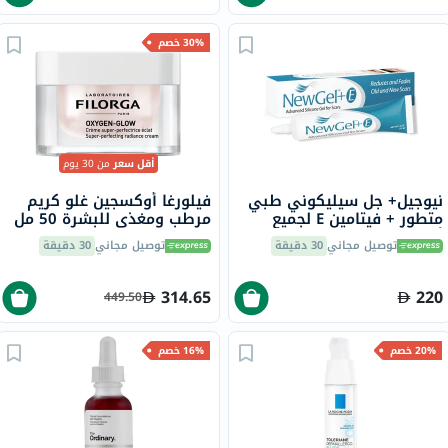
30% خصم
أقل سعر
من 30 يوم
نيوجيل+ جل سيليكوني طبي
فيلورغا أوكسجين غلو كريم
متطور + فيتامين E لجميع
مرطب ومغذي للبشرة 50 مل
أنواع الندبات 15 جرام
توصيل مجاني
30 دقيقة
توصيل مجاني
30 دقيقة
314.65
220
449.50
20% خصم
16% خصم