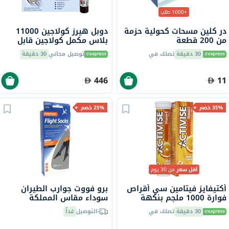
+1000 طلب
در كلين مسحات كحولية حزمة
دوبل هيرز كولاجين 11000
من 200 قطعة
بلاس مكمل كولاجين قابل
للشرب لصحة المفاصل، قوارير
30 دقيقة
تصلك في
توصيل مجاني
30 دقيقة
جرعة واحدة حزمة من 30
كبسولة
446
11
35% خصم
25% خصم
أقل سعر
من 30 يوم
أكتيفايز فيتامين سي أقراص
برو فووت جوارب الطيران
فوارة 1000 ملجم بنكهة
سوداء مقاس المملكة
البرتقال حزمة من 20
المتحدة 8-11، زوج واحد
30 دقيقة
تصلك في
التوصيل
غداً
P72002/2