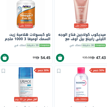
+2000 طلب
+5000 طلب
ميديكوب كولاجين قناع الوجه
ناو كبسولات هلامية زيت
الليلي رابينغ بيل أوف مع
السمك أوميغا 3 1000 ملجم
النياسيناميد والسيراميد 75
180 EPA / 120 DHA حزمة من
30 دقيقة
تصلك في
30 دقيقة
تصلك في
مل
100
54.45
47.43
99
135.50
30% خصم
30% خصم
+2000 طلب
أقل سعر
من 30 يوم