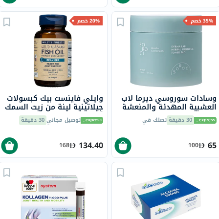
35% خصم
20% خصم
وسادات سوروسي ديرما لاب
وايلي فاينست بيك كبسولات
العشبية المهدئة والمنعشة
جيلاتينية لينة من زيت السمك
150 مل ، 80 قطعة
أوميغا 3 بتركيز 1000 ملجم
30 دقيقة
تصلك في
توصيل مجاني
30 دقيقة
من حمض إيكوسابنتينويك
حزمة من 30
134.40
65
168
100