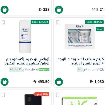
228
21
30
Code- XTRA30
Code- XTRA30
جديد
كريم مرطب لشد ونحت الوجه
أوباغي نو ديرم إكسفوديرم
+ كريم للعين أوباجي
لوشن تقشير وتنعيم البشرة
إيلاستيديرم
57 جرام
توصيل مجاني
غداً
توصيل مجاني
30 دقيقة
493.50
1,030
20% خصم