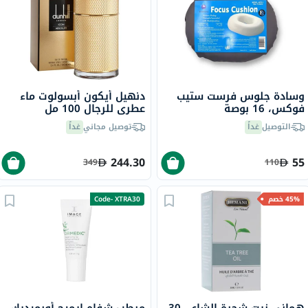
وسادة جلوس فرست ستيب
دنهيل أيكون أبسولوت ماء
فوكس، 16 بوصة
عطري للرجال 100 مل
التوصيل
غداً
توصيل مجاني
غداً
244.30
55
349
110
45% خصم
Code- XTRA30
هِماني زيت شجرة الشاي، 30
مرطب شفاه إيميج أورميديك