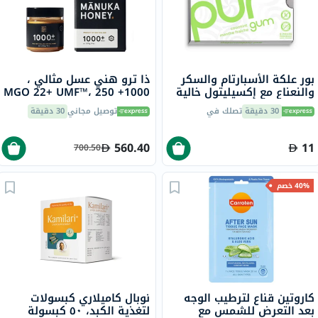
بور علكة الأسبارتام والسكر
ذا ترو هني عسل مثالي ،
والنعناع مع إكسيليتول خالية
1000+ MGO 22+ UMF™، 250
من السكر 9 قطع
جرام
30 دقيقة
تصلك في
توصيل مجاني
30 دقيقة
560.40
11
700.50
40% خصم
كاروتين قناع لترطيب الوجه
نوبال كاميلاري كبسولات
بعد التعرض للشمس مع
لتغذية الكبد، ٥٠ كبسولة