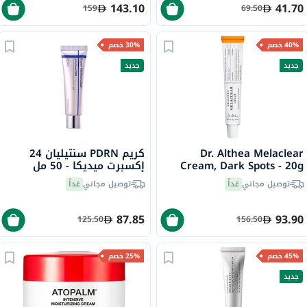
143.10
41.70
159
69.50
40% خصم
30% خصم
جديد
جديد
Dr. Althea Melaclear
كريم PDRN سنتيليان 24
Cream, Dark Spots - 20g
إكسبرت ميديكا - 50 مل
توصيل مجاني
غداً
توصيل مجاني
غداً
87.85
93.90
125.50
156.50
45% خصم
25% خصم
جديد