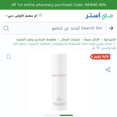
40% off 1st online pharmacy purchase! Code: NEW40
أم سقيم الأولى, دبي
Search for
البحث
الصيدلية
/
الأكثر مبيعاً
/
منتجات الجمال
/
مقاومة التجاعيد وشد البشرة
/
مرطب يومي للوجه مضاد للشيخوخة إكسيوفيانس جليكوليك إكسبيرت، بحمض ألفا
هيدروكسي، 50 مل
%15 خصم