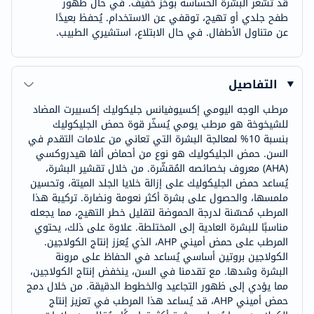
قد تشعر البشرة الحساسة بوخز خفيف. في حال ظهور
طفح جلدي أو تهيج، توقفي عن الاستخدام. يُحفظ بعيدًا
عن متناول الأطفال. في حال الابتلاع، استشيري الطبيب.
التفاصيل
مرطب الوجه اليومي إكسيوفيانس جليكوليك إكسبيرت المضاد
للشيخوخة هو مرطب يومي يُسخّر قوة حمض الجليكوليك
بنسبة 10% لمعالجة البشرة التي تعاني من علامات التقدم في
السن. حمض الجليكوليك هو نوع من أحماض ألفا هيدروكسي
(AHA) معروف بخصائصه المُقشّرة. من خلال تقشير البشرة،
يُساعد حمض الجليكوليك على إزالة خلايا الجلد الميتة، وتحسين
ملمسها، والحصول على بشرة أكثر نعومة ونضارة. تركيبة هذا
المرطب مُحسّنة لدرجة الحموضة لتقليل خطر التهيج، مما يجعله
مناسبًا للبشرة العادية إلى المختلطة. علاوة على ذلك، يحتوي
المرطب على حمض أميني AHP، الذي يُعزز إنتاج الكولاجين.
الكولاجين بروتين أساسي يُساعد في الحفاظ على مرونة
البشرة وشدها. مع تقدمنا في السن، ينخفض إنتاج الكولاجين،
مما يؤدي إلى ظهور التجاعيد والخطوط الدقيقة. من خلال دمج
حمض أميني AHP، قد يُساعد هذا المرطب في تعزيز إنتاج