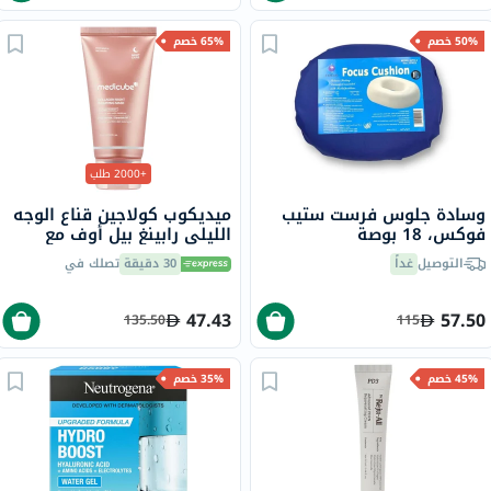
50% خصم
65% خصم
+2000 طلب
وسادة جلوس فرست ستيب
ميديكوب كولاجين قناع الوجه
فوكس، 18 بوصة
الليلي رابينغ بيل أوف مع
النياسيناميد والسيراميد 75
التوصيل
غداً
30 دقيقة
تصلك في
مل
47.43
57.50
135.50
115
45% خصم
35% خصم