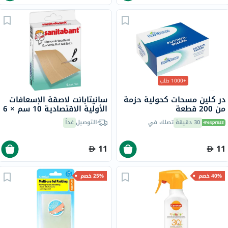
+1000 طلب
در كلين مسحات كحولية حزمة
سانيتابانت لاصقة الإسعافات
من 200 قطعة
الأولية الاقتصادية 10 سم × 6
سم 5 قطع
30 دقيقة
تصلك في
التوصيل
غداً
11
11
40% خصم
25% خصم