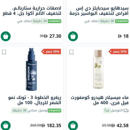
سيدهايو سيدبايلز دي إس
لاصقات حرارية ستاربالـم،
أقراص لتخفيف البواسير حزمة
لتخفيف الألم أكوا جل، 4 قطع
من 30
30 دقيقة
تصلك في
30 دقيقة
تصلك في
27.30
18
39
35% خصم
30% خصم
ماء ميسيلار هيدرو كومفورت
ريغرو الخطوة 3 - تونك نمو
فيل فري، 400 مل
الشعر للرجال، 100 مل
التوصيل
غداً
توصيل مجاني
30 دقيقة
182.35
42.58
260.50
65.50