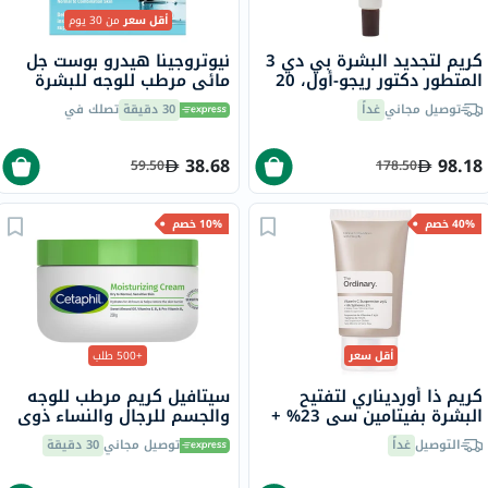
أقل سعر
من 30 يوم
كريم لتجديد البشرة بي دي 3
نيوتروجينا هيدرو بوست جل
المتطور دكتور ريجو-أول، 20
مائي مرطب للوجه للبشرة
مل
العادية إلى المختلطة 50 مل
توصيل مجاني
غداً
30 دقيقة
تصلك في
38.68
98.18
59.50
178.50
40% خصم
10% خصم
أقل سعر
+500 طلب
كريم ذا أورديناري لتفتيح
سيتافيل كريم مرطب للوجه
البشرة بفيتامين سي 23% +
والجسم للرجال والنساء ذوي
كرات حمض الهيالورونيك 2%
البشرة الجافة إلى الجافة جدًا
التوصيل
غداً
توصيل مجاني
30 دقيقة
30 مل
والحساسة، بدون رائحة، 250
جرام