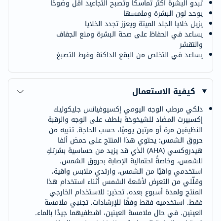
تبدو البشرة أكثر تماسكًا وتصبح التجاعيد أقل وضوحًا
يوحد لون البشرة وملمسها
يزيل خلايا الجلد الميتة ويعزز تجدد الخلايا
يساعد في الحفاظ على صحة البشرة ومنع الجفاف
والتقشر
يساعد في التخلص من البقع الداكنة وفرط التصبغ
كيفية الاستعمال
دلكي مرطب الوجه اليومي إكسيوفيانس جليكوليك
إكسبيرت المضاد للشيخوخة بلطف على الوجه والرقبة
النظيفين مرة أو مرتين يوميًا، حسب الحاجة. تنبيه من
حروق الشمس: يحتوي هذا المنتج على حمض ألفا
هيدروكسي (AHA) الذي قد يزيد من حساسية بشرتكِ
للشمس، وخاصةً احتمالية الإصابة بحروق الشمس.
استخدمي واقيًا من الشمس، وارتدي ملابس واقية،
وقلّلي من التعرض لأشعة الشمس أثناء استخدام هذا
المنتج ولمدة أسبوع بعده. تحذير: للاستخدام الخارجي
فقط. استخدميه فقط وفقًا للإرشادات. تجنبي ملامسة
العينين. في حال ملامسة العينين، اشطفيهما جيدًا بالماء.