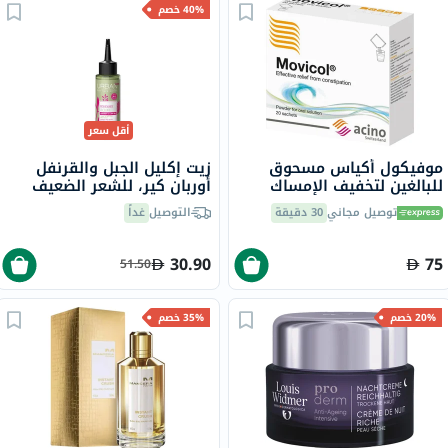
40% خصم
أقل سعر
موفيكول أكياس مسحوق
زيت إكليل الجبل والقرنفل
للبالغين لتخفيف الإمساك
أوربان كير، للشعر الضعيف
13.8 جرام من 20 كيس
100 مل
توصيل مجاني
30 دقيقة
التوصيل
غداً
30.90
75
51.50
20% خصم
35% خصم