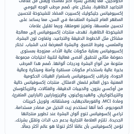
الكولاجين، مما يُعطي بشرة أكثر تماسكًا ويُقلل من علامات
التجاعيد الظاهرة. بشكل عام، صُمم مرطب الوجه اليومي
إكسيوفيانس جليكوليك إكسبيرت المضاد للشيخوخة لتحسين
المظهر العام للبشرة المتقدمة في السن، مما يساعد على
تحسين ملمسها، وتعزيز نعومتها، وربما تقليل علامات
الشيخوخة الظاهرة. تهدف منتجات إكسيوفيانس إلى معالجة
مشاكل مثل الخطوط الدقيقة والتجاعيد، وتفاوت لون البشرة،
والملمس، وفرط التصبغ، والبشرة المعرضة لحب الشباب. تختار
إكسيوفيانس بعناية مكونات عالية الأداء، ممزوجة بمستوى
حموضة مثالي لتحقيق أقصى فعالية لتلبية احتياجات مجموعة
متنوعة من أنواع البشرة ودرجات ألوانها. صُمم هذا المرطب
بخبرة عالية باستخدام مكونات مستقرة وآمنة ومبتكرة وعالية
الجودة، وتراقب إكسيوفيانس باستمرار الهيئات الحكومية
المعنية حول العالم لضمان الامتثال. منتجات إكسوفيانس خالية
من أوكسي بنزون، والحبيبات الدقيقة، والفثالات، والتريكلوسان
والتريكلوكربان، والهيدروكينون، والإيزوبارابين (البارابين المتفرع)،
ومادة MCI، والفورمالديهايد، ومشتقاته، ولوريل كبريتات
الصوديوم، كما أنها تستخدم زيت النخيل من مصادر مستدامة.
تراعي إكسوفيانس تنوع ألوان البشرة عند تطوير منتجاتها
الجديدة. تلتزم العلامة التجارية بدعم حب الذات وتقبّل بشرتك.
تؤمن إكسوفيانس بأن عالمًا أكثر تنوعًا هو عالم أكثر جمالًا.