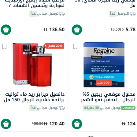
مل
لموازنة وتحسين الشفاه، 7
جرام
التوصيل
غداً
توصيل مجاني
غداً
136.50
5.78
10.50
20% خصم
+700 طلب
محلول موضعي ريجين 5%
دانهيل ديزاير ريد ماء تواليت
للرجال – لتحفيز نمو الشعر
برائحة خشبية للرجال 150 مل
وعلاج الصلع الوراثي
توصيل مجاني
30 دقيقة
توصيل مجاني
غداً
120.40
124
150.50