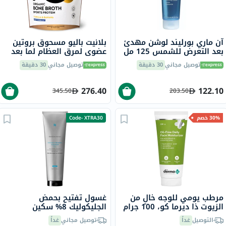
آن ماري بورليند لوشن مهدئ
بلانيت باليو مسحوق بروتين
بعد التعرض للشمس 125 مل
عضوي لمرق العظام لما بعد
التمرين الرياضي، بنكهة
توصيل مجاني
30 دقيقة
توصيل مجاني
30 دقيقة
الفانيليا والموز، 480 جرام
276.40
122.10
345.50
203.50
30% خصم
Code- XTRA30
مرطب يومي للوجه خالٍ من
غسول تفتيح بحمض
الزيوت ذا ديرما كو، 100 جرام
الجليكوليك 8% سكين
سيوتيكالز - 50 مل
التوصيل
غداً
توصيل مجاني
غداً