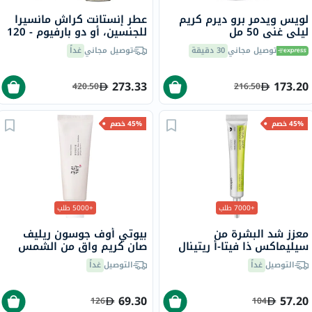
لويس ويدمر برو ديرم كريم
عطر إنستانت كراش مانسيرا
ليلي غني 50 مل
للجنسين، أو دو بارفيوم - 120
مل
توصيل مجاني
30 دقيقة
توصيل مجاني
غداً
273.33
173.20
420.50
216.50
45% خصم
45% خصم
+7000 طلب
+5000 طلب
معزز شد البشرة من
بيوتي أوف جوسون ريليف
سيليماكس ذا فيتا-أ ريتينال
صان كريم واقٍ من الشمس
شوت، 15 مل
عضوي بلأرز والبروبيوتيك
التوصيل
غداً
التوصيل
غداً
بعامل حماية 50+ وحماية
فائقة 50 مل
69.30
57.20
126
104