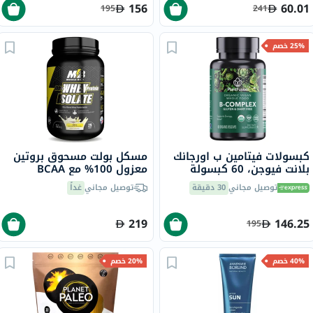
156
60.01
195
241
25% خصم
كبسولات فيتامين ب اورجانك
مسكل بولت مسحوق بروتين
بلانت فيوجن، 60 كبسولة
معزول 100% مع BCAA
وغلوتامين، بنكهة الفانيليا، 2
توصيل مجاني
30 دقيقة
توصيل مجاني
غداً
رطل
219
146.25
195
40% خصم
20% خصم