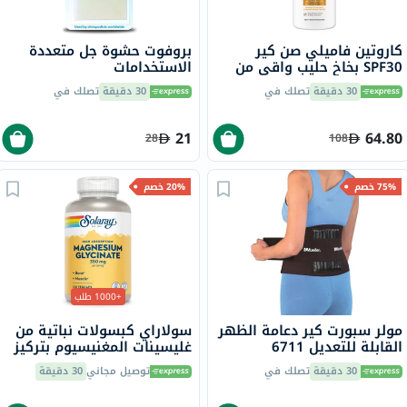
كاروتين فاميلي صن كير
بروفوت حشوة جل متعددة
SPF30 بخاخ حليب واقي من
الاستخدامات
الشمس للوجه والجسم 270
30 دقيقة
تصلك في
30 دقيقة
تصلك في
مل
21
64.80
28
108
75% خصم
20% خصم
+1000 طلب
مولر سبورت كير دعامة الظهر
سولاراي كبسولات نباتية من
القابلة للتعديل 6711
غليسينات المغنيسيوم بتركيز
350 ملجم لصحة العظام
30 دقيقة
تصلك في
توصيل مجاني
30 دقيقة
والعضلات حزمة من 120