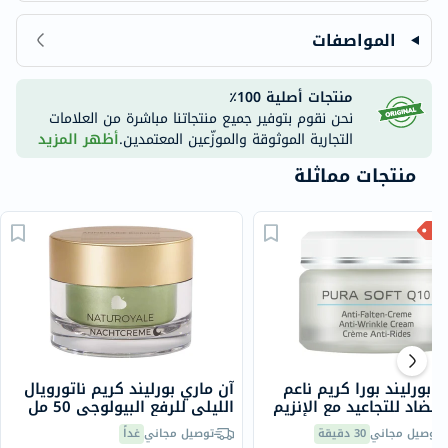
المواصفات
منتجات أصلية 100٪
نحن نقوم بتوفير جميع منتجاتنا مباشرة من العلامات
التجارية الموثوقة والموزّعين المعتمدين.
أظهر المزيد
منتجات مماثلة
ي بورليند بورا كريم ناعم
آن ماري بورليند كريم ناتورويال
Q المضاد للتجاعيد مع الإنزيم
الليلي للرفع البيولوجي 50 مل
ين E 50 مل
توصيل مجاني
30 دقيقة
توصيل مجاني
غداً