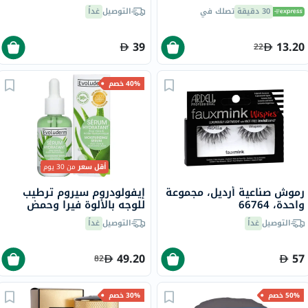
حمض الهيالورونيك والصبار
30 دقيقة
تصلك في
التوصيل
غداً
20 مل
39
13.20
22
40% خصم
أقل سعر
من 30 يوم
رموش صناعية أرديل، مجموعة
إيفولودروم سيروم ترطيب
واحدة، 66764
للوجه بالألوة فيرا وحمض
الهيالورونيك لترطيب البشرة
التوصيل
غداً
التوصيل
غداً
30 مل
49.20
57
82
50% خصم
30% خصم