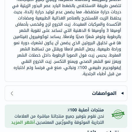
تتضمن طريقة الاستخلاص بالضغط البارد عصر البذور الزيتية في
درجات حرارة منخفضة، مما يضمن عدم توليد حرارة زائدة، بحيث
يحتفظ الزيت المُستخرج بالعناصر الغذائية الطبيعية ومضادات
الأكسدة والمركبات المفيدة. زيت الخروع لزج ومُخصب بأحماض
أوميغا 3 وأوميغا 6 الدهنية التي تساعد على تقوية الشعر
بالرطوبة وتوفر شعرًا صحيًا ولامعًا. يساعد توكوفيرول (فيتامين
ه‍) في تخليق البروتين الذي يضمن أن يكون لشعرك دورة نمو
وراحة طبيعية. يجعل الشعر لامعًا ويقلل من تساقط الشعر
المفرط. يحبس زيت فول الصويا الرطوبة داخل خصلات الشعر
ويعزز نمو الشعر الصحي ويمنع التكسر. زيت الخروع النقي
إيفولوديرم طبيعي 100٪ ونباتي، صنع في فرنسا وتم اختباره
من قبل أطباء الجلدية.
المواصفات
منتجات أصلية 100٪
نحن نقوم بتوفير جميع منتجاتنا مباشرة من العلامات
التجارية الموثوقة والموزّعين المعتمدين.
أظهر المزيد