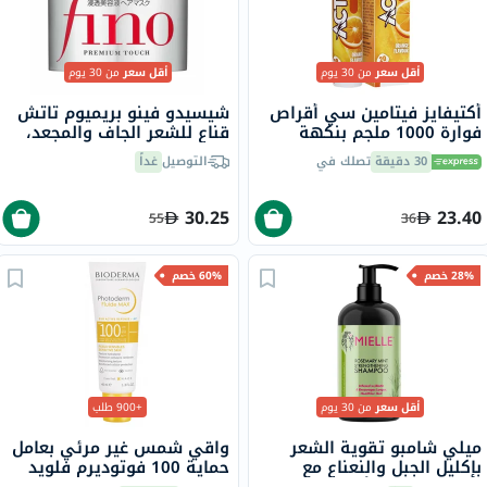
أقل سعر
من 30 يوم
أقل سعر
من 30 يوم
أكتيفايز فيتامين سي أقراص
شيسيدو فينو بريميوم تاتش
فوارة 1000 ملجم بنكهة
قناع للشعر الجاف والمجعد،
البرتقال حزمة من 20
230 جرام
30 دقيقة
تصلك في
التوصيل
غداً
30.25
23.40
55
36
28% خصم
60% خصم
أقل سعر
من 30 يوم
+900 طلب
ميلي شامبو تقوية الشعر
واقي شمس غير مرئي بعامل
بإكليل الجبل والنعناع مع
حماية 100 فوتوديرم فلويد