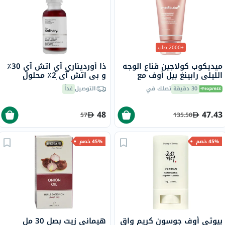
+2000 طلب
ميديكوب كولاجين قناع الوجه
ذا أورديناري آي اتش آي 30٪
الليلي رابينغ بيل أوف مع
و بي اتش آي 2٪ محلول
النياسيناميد والسيراميد 75
تقشير لبشرة أكثر إشراقًا 30
30 دقيقة
تصلك في
التوصيل
غداً
مل
مل
48
47.43
57
135.50
45% خصم
45% خصم
بيوتي أوف جوسون كريم واقٍ
هيماني زيت بصل 30 مل