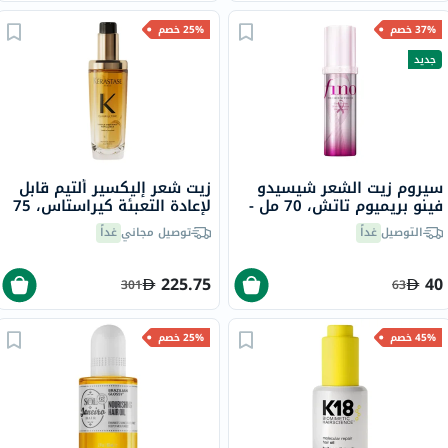
37% خصم
25% خصم
جديد
سيروم زيت الشعر شيسيدو
زيت شعر إليكسير ألتيم قابل
فينو بريميوم تاتش، 70 مل -
لإعادة التعبئة كيراستاس، 75
إصدار الشريط الوردي
مل
التوصيل
غداً
توصيل مجاني
غداً
225.75
40
301
63
45% خصم
25% خصم