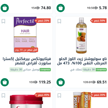
74.80
5.78
154
10.50
50% خصم
25% خصم
أقل سعر
من 30 يوم
ناو سوليوشنز زيت اللوز الحلو
فيتابيوتكس بيرفكتيل إكسترا
المرطب النقي 100%، 473 مل
سابورت أقراص للشعر
والبشرة والأظافر حزمة من
30 دقيقة
تصلك في
توصيل مجاني
30 دقيقة
60
119.25
69.51
159
139.01
35% خصم
45% خصم