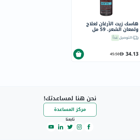
هاسك زيت الأرغان لعلاج
ولمعان الشعر، 59 مل
التوصيل
غداً
34.13
45.50
نحن هنا لمساعدتك!
مركز المساعدة
تابعنا