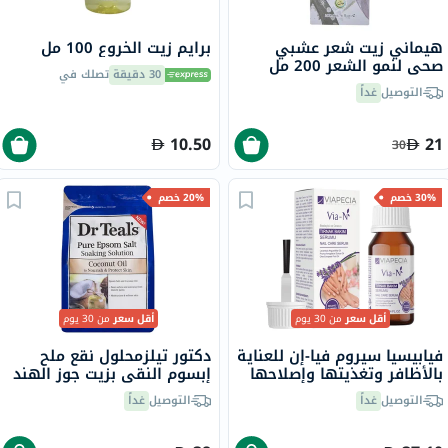
هيماني زيت شعر عشبي
برايم زيت الخروع 100 مل
صحي لنمو الشعر 200 مل
30 دقيقة
تصلك في
التوصيل
غداً
10.50
21
30
30% خصم
20% خصم
أقل سعر
من 30 يوم
أقل سعر
من 30 يوم
فيابيسيا سيروم فيا-إن للعناية
دكتور تيلزمحلول نقع ملح
بالأظافر وتغذيتها وإصلاحها
إبسوم النقي بزيت جوز الهند
10 مل
1036 جرام
التوصيل
غداً
التوصيل
غداً