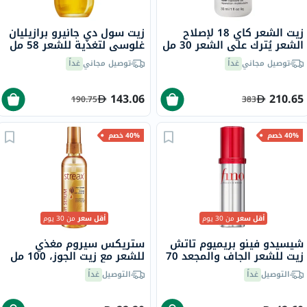
زيت الشعر كاي 18 لإصلاح
زيت سول دي جانيرو برازيليان
الشعر يُترك على الشعر 30 مل
غلوسي لتغذية للشعر 58 مل
توصيل مجاني
غداً
توصيل مجاني
غداً
143.06
210.65
190.75
383
40% خصم
40% خصم
أقل سعر
من 30 يوم
أقل سعر
من 30 يوم
شيسيدو فينو بريميوم تاتش
ستريكس سيروم مغذي
زيت للشعر الجاف والمجعد 70
للشعر مع زيت الجوز، 100 مل
مل
التوصيل
غداً
التوصيل
غداً