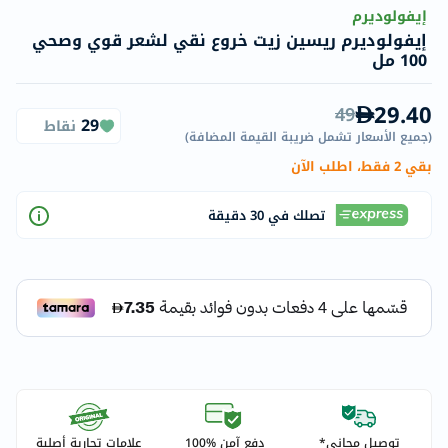
إيفولوديرم
إيفولوديرم ريسين زيت خروع نقي لشعر قوي وصحي
100 مل
29.40
49
29
نقاط
(
جميع الأسعار تشمل ضريبة القيمة المضافة
)
بقي 2 فقط، اطلب الآن
تصلك في 30 دقيقة
توصيل مجاني*
دفع آمن %100
علامات تجارية أصلية