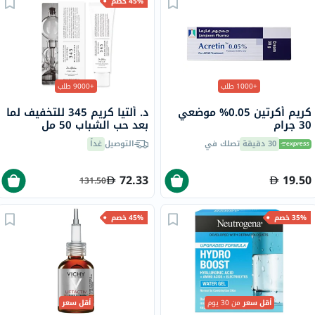
45% خصم
+1000 طلب
+9000 طلب
كريم أكرتين 0.05% موضعي
د. ألتيا كريم 345 للتخفيف لما
30 جرام
بعد حب الشباب 50 مل
30 دقيقة
تصلك في
التوصيل
غداً
72.33
19.50
131.50
35% خصم
45% خصم
أقل سعر
من 30 يوم
أقل سعر