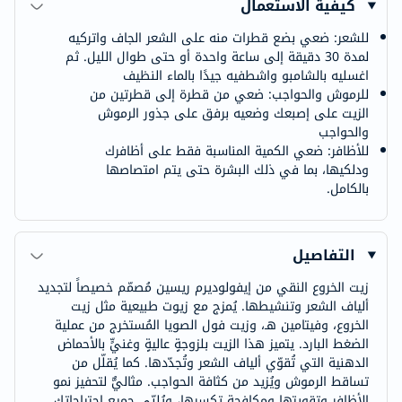
كيفية الاستعمال
للشعر: ضعي بضع قطرات منه على الشعر الجاف واتركيه
لمدة 30 دقيقة إلى ساعة واحدة أو حتى طوال الليل. ثم
اغسليه بالشامبو واشطفيه جيدًا بالماء النظيف
للرموش والحواجب: ضعي من قطرة إلى قطرتين من
الزيت على إصبعك وضعيه برفق على جذور الرموش
والحواجب
للأظافر: ضعي الكمية المناسبة فقط على أظافرك
ودلكيها، بما في ذلك البشرة حتى يتم امتصاصها
بالكامل.
التفاصيل
زيت الخروع النقي من إيفولوديرم ريسين مُصمّم خصيصاً لتجديد
ألياف الشعر وتنشيطها. يُمزج مع زيوت طبيعية مثل زيت
الخروع، وفيتامين هـ، وزيت فول الصويا المُستخرج من عملية
الضغط البارد. يتميز هذا الزيت بلزوجةٍ عاليةٍ وغنيٍّ بالأحماض
الدهنية التي تُقوّي ألياف الشعر وتُجدّدها. كما يُقلّل من
تساقط الرموش ويُزيد من كثافة الحواجب. مثاليٌّ لتحفيز نمو
الأظافر وتقويتها ومكافحة تكسرها، ويُلبّي جميع احتياجاتك.