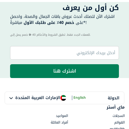
كن أول من يعرف
اشترك الآن لتصلك أحدث عروض باقات الجمال والصحة، واحصل
مباشرةً*!
على
خصم 40٪ على طلبك الأول
40 للعملاء الجدد فقط. تطبق الشروط والأحكام.
خصم يصل إلى
اشترك هنا
|
الإمارات العربية المتحدة
الدولة
English
ماي أستر
السجلات
المواعيد
القوائم
أفراد العائلة