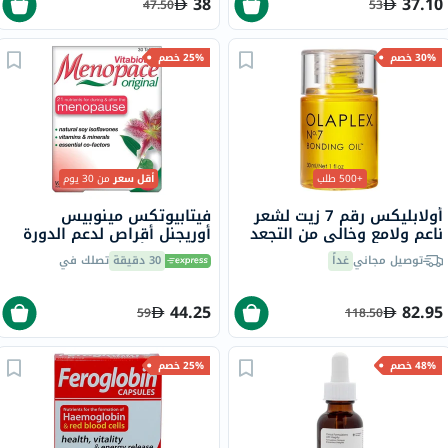
38
37.10
47.50
53
30% خصم
25% خصم
+500 طلب
أقل سعر
من 30 يوم
أولابليكس رقم 7 زيت لشعر
فيتابيوتكس مينوبيس
ناعم ولامع وخالي من التجعد
أوريجنل أقراص لدعم الدورة
30 مل
الشهرية أثناء وبعد انقطاع
توصيل مجاني
غداً
30 دقيقة
تصلك في
الطمث حزمة من 30
44.25
82.95
59
118.50
48% خصم
25% خصم