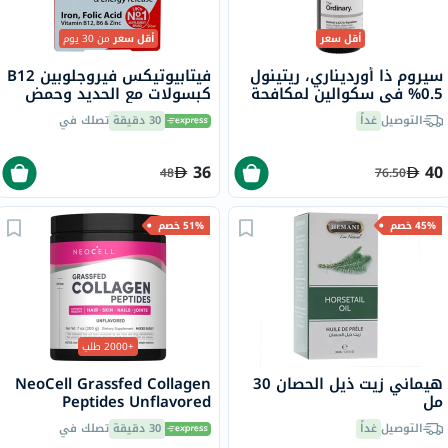
أقل سعر
أقل سعر
من 30 يوم
سيروم ذا أورديناري، ريتينول
فيتابيوتيكس فيروجلوبين B12
0.5% في سكوالين لمكافحة
كبسولات مع الحديد وحمض
علامات التقدم في السن، 30
الفوليك وفيتامين B12
التوصيل
غداً
30 دقيقة
تصلك في
مل
لمحاربة التعب، 30 كبسولة
36
40
48
76.50
45% خصم
51% خصم
+2000 طلب
هيماني زيت ذيل الحصان 30
NeoCell Grassfed Collagen
مل
Peptides Unflavored
Powder 200g
التوصيل
غداً
30 دقيقة
تصلك في