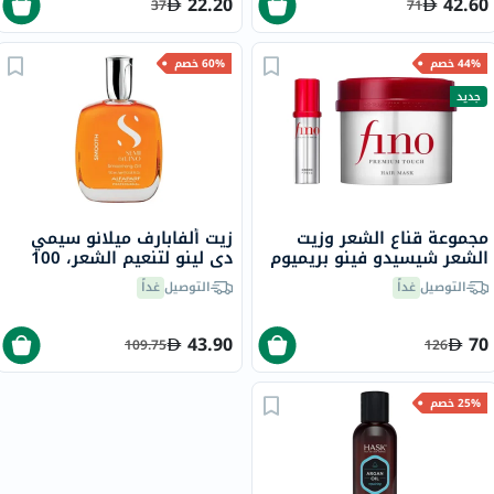
22.20
42.60
37
71
44% خصم
60% خصم
جديد
مجموعة قناع الشعر وزيت
زيت ألفابارف ميلانو سيمي
الشعر شيسيدو فينو بريميوم
دي لينو لتنعيم الشعر، 100
تاتش
مل
التوصيل
غداً
التوصيل
غداً
43.90
70
109.75
126
25% خصم