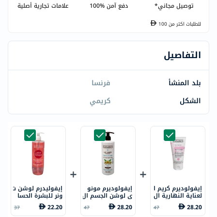
توصيل مجاني*
دفع آمن %100
علامات تجارية أصلية
للطلبات اكتر من
100
التفاصيل
بلد المنشأ
فرنسا
الشكل
كريمي
إيفولوديرم كريم ا
إيفولوديرم مونو
إيفوليدرم لوشن ت
لعناية النهارية ال
ي لوشن الجسم ال
ونر للبشرة الحسا
مغذي 50 مل
مرطب 500 مل 18
سة 500 مل 3069
22.20
28.20
28.20
37
47
47
341