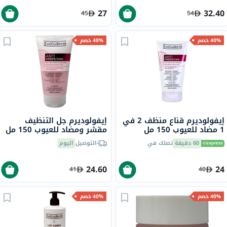
27
32.40
45
54
40% خصم
40% خصم
إيفولوديرم قناع منظف 2 في
إيفولوديرم جل التنظيف
1 مضاد للعيوب 150 مل
مقشر ومضاد للعيوب 150 مل
17322
17323
60 دقيقة
تصلك في
التوصيل
اليوم
24.60
24
41
40
40% خصم
40% خصم