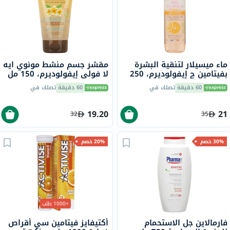
ماء ميسيلار لتنقية البشرة
مقشر جسم منشط مونوي ايه
بفيتامين ج إيفولوديرم، 250
لا فولي إيفولوديرم، 150 مل
مل
60 دقيقة
تصلك في
60 دقيقة
تصلك في
19.20
21
32
35
30% خصم
20% خصم
+1000 طلب
فارمالاين جل الاستحمام
أكتيفايز فيتامين سي أقراص