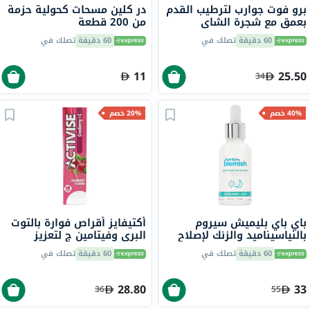
برو فوت جوارب لترطيب القدم
در كلين مسحات كحولية حزمة
بعمق مع شجرة الشاي
من 200 قطعة
وفيتامين E لإصلاح البشرة
60 دقيقة
تصلك في
60 دقيقة
تصلك في
الجافة،حزمه من زوج واحد
11
25.50
34
40% خصم
20% خصم
باي باي بليميش سيروم
أكتيفايز أقراص فوارة بالتوت
بالنياسيناميد والزنك لإصلاح
البري وفيتامين ج لتعزيز
البشرة، 30 مل
المناعة، حزمة من 20
60 دقيقة
تصلك في
60 دقيقة
تصلك في
28.80
33
36
55