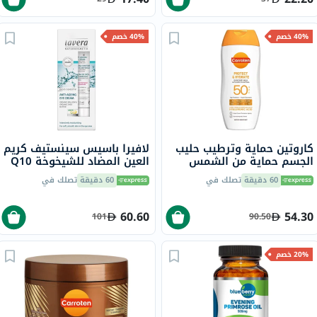
40% خصم
40% خصم
كاروتين حماية وترطيب حليب
لافيرا باسيس سينستيف كريم
الجسم حماية من الشمس
العين المضاد للشيخوخة Q10
SPF50 مع حمض الهيالورونيك
15 مل
60 دقيقة
تصلك في
60 دقيقة
تصلك في
200 مل
60.60
54.30
101
90.50
20% خصم