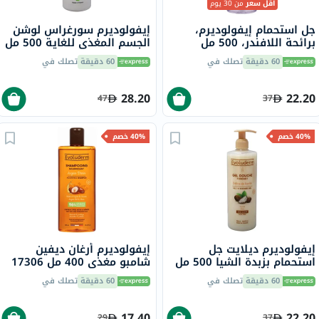
أقل سعر
من 30 يوم
جل استحمام إيفولوديرم،
إيفولوديرم سورغراس لوشن
برائحة اللافندر، 500 مل
الجسم المغذي للغاية 500 مل
14240
60 دقيقة
تصلك في
60 دقيقة
تصلك في
28.20
22.20
47
37
40% خصم
40% خصم
إيفولوديرم ديلايت جل
إيفولوديرم أرغان ديفين
استحمام بزبدة الشيا 500 مل
شامبو مغذي 400 مل 17306
17302
60 دقيقة
تصلك في
60 دقيقة
تصلك في
17.40
22.20
29
37