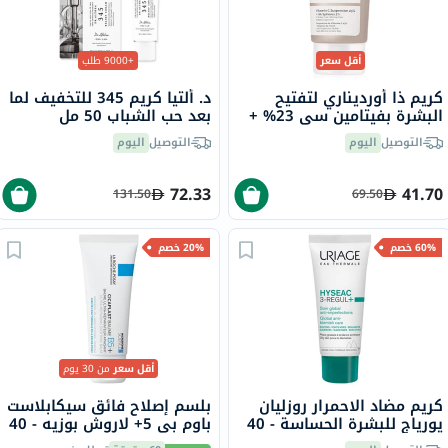
أقل سعر
+9000 طلب
كريم ذا أورديناري لتفتيح
د. ألتيا كريم 345 للتخفيف لما
البشرة بفيتامين سي 23% +
بعد حب الشباب 50 مل
كرات حمض الهيالورونيك 2%
التوصيل
اليوم
التوصيل
اليوم
30 مل
72.33
41.70
131.50
69.50
60% خصم
20% خصم
أقل سعر
من 30 يوم
كريم مضاد الاحمرار روزليان
بلسم إصلاح فائق سيكابلاست
يورياج للبشرة الحساسة - 40
باوم بي 5+ لاروش بوزيه - 40
مل
مل