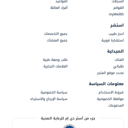
السجلات
المواعيد
القوائم
أفراد العائلة
myWellth
استشر
احجز طبيب
جميع التخصصات
استشارة فورية
جميع المنشآت
الصيدلية
الفئات
طلب وصفة طبية
طلباتي
العلامات التجارية
محدد موقع المتجر
معلومات السياسة
شروط الاستخدام
سياسة الخصوصية
موافقة الخصوصية
سياسة الإرجاع والاسترداد
المدفوعات
جزء من أستر دي إم للرعاية الصحية