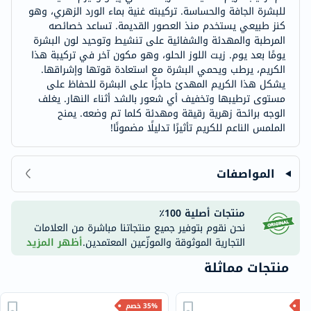
للبشرة الجافة والحساسة. تركيبته غنية بماء الورد الزهري، وهو
كنز طبيعي يستخدم منذ العصور القديمة. تساعد خصائصه
المرطبة والمهدئة والشفائية على تنشيط وتوحيد لون البشرة
يومًا بعد يوم. زيت اللوز الحلو، وهو مكون آخر في تركيبة هذا
الكريم، يرطب ويحمي البشرة مع استعادة قوتها وإشراقها.
يشكل هذا الكريم المهدئ حاجزًا على البشرة للحفاظ على
مستوى ترطيبها وتخفيف أي شعور بالشد أثناء النهار. يغلف
الوجه برائحة زهرية رقيقة ومهدئة كلما تم وضعه. يمنح
الملمس الناعم للكريم تأثيرًا تدليلًا مضمونًا!
المواصفات
منتجات أصلية 100٪
نحن نقوم بتوفير جميع منتجاتنا مباشرة من العلامات
التجارية الموثوقة والموزّعين المعتمدين.
أظهر المزيد
منتجات مماثلة
35% خصم