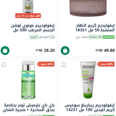
أقل سعر
من 30 يوم
إيفوليدرم كريم النهار
إيفولوديرم مونوي لوشن
المنشط 50 مل 18351
الجسم المرطب 500 مل
18341
60 دقيقة
تصلك في
التوصيل
اليوم
28.20
49.80
47
83
40% خصم
40% خصم
إيفولوديرم ريبارينغ سوغرس
باي باي بليميش تونر بخلاصة
كريم لليدين 100 مل 14231
بندق الساحرة + شجرة الشاي
لموازنة البشرة 130 مل