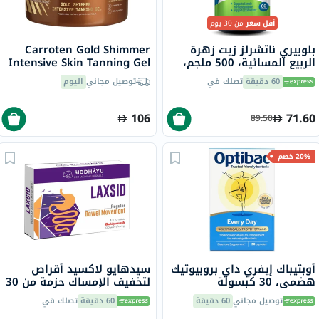
أقل سعر
من 30 يوم
بلوبيري ناتشرلز زيت زهرة
Carroten Gold Shimmer
الربيع المسائية، 500 ملجم،
Intensive Skin Tanning Gel
60 كبسولة هلامية
150ml
60 دقيقة
تصلك في
توصيل مجاني
اليوم
106
71.60
89.50
20% خصم
أوبتيباك إيفري داي بروبيوتيك
سيدهايو لاكسيد أقراص
هضمي، 30 كبسولة
لتخفيف الإمساك حزمة من 30
توصيل مجاني
60 دقيقة
60 دقيقة
تصلك في