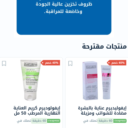
منتجات مقترحة
40% خصم
40% خصم
إيفوليديرم عناية بالبشرة
إيفولوديرم كريم العناية
مضادة للشوائب ومزيلة
النهارية المرطب 50 مل
للمعان 50 مل
18348
60 دقيقة
تصلك في
60 دقيقة
تصلك في