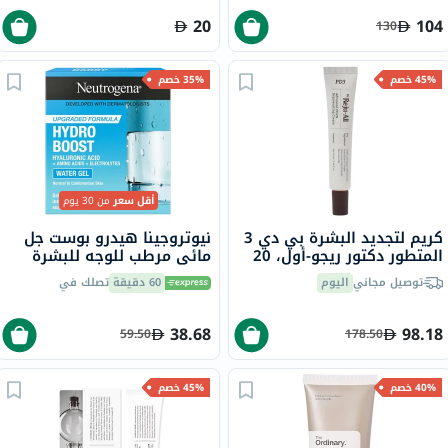
20
104
130
45% خصم
35% خصم
أقل سعر
من 30 يوم
كريم لتجديد البشرة بي دي 3
نيوتروجينا هيدرو بوست جل
المتطور دكتور ريجو-أول، 20
مائي مرطب للوجه للبشرة
مل
العادية إلى المختلطة 50 مل
توصيل مجاني
اليوم
60 دقيقة
تصلك في
38.68
98.18
59.50
178.50
40% خصم
45% خصم