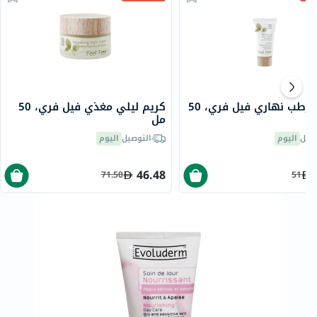
كريم مرطب نهاري فيل فري، 50
كريم ليلي مغذي فيل فري، 50
مل
صيل
اليوم
التوصيل
اليوم
46.48
71.50
51