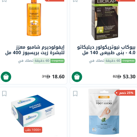
بيوكاب نيوتريكولور ديليكاتو
إيفولوديرم شامبو معزز
4.0 - بني طبيعي 140 مل
للبشرة زيت بريسيوز 400 مل
60 دقيقة
تصلك في
60 دقيقة
تصلك في
18.60
53.30
31
82
25% خصم
+1000 طلب