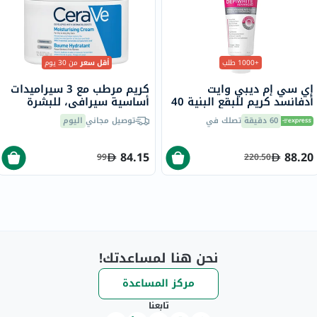
+1000 طلب
أقل سعر
من 30 يوم
إي سي إم ديبي وايت
كريم مرطب مع 3 سيراميدات
أدفانسد كريم للبقع البنية 40
أساسية سيرافي، للبشرة
مل
الجافة، 340 جرام
60 دقيقة
تصلك في
توصيل مجاني
اليوم
84.15
88.20
99
220.50
نحن هنا لمساعدتك!
مركز المساعدة
تابعنا