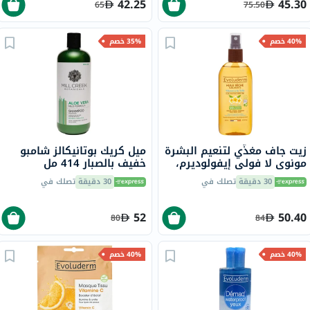
42.25
45.30
65
75.50
40% خصم
35% خصم
زيت جاف مغذّي لتنعيم البشرة
ميل كريك بوتانيكالز شامبو
مونوي لا فولي إيفولوديرم،
خفيف بالصبار 414 مل
125 مل
30 دقيقة
تصلك في
30 دقيقة
تصلك في
52
50.40
80
84
40% خصم
40% خصم