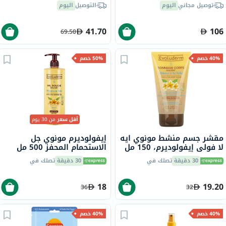
150ml
الهند، 200 مل
توصيل مجاني
اليوم
التوصيل
اليوم
41.70
106
69.50
40% خصم
50% خصم
أقل سعر
من 30 يوم
مقشر جسم منشط مونوي ايه
إيفولوديرم مونوي جل
لا فولي إيفولوديرم، 150 مل
الاستحمام المحفز 500 مل
17318
30 دقيقة
تصلك في
30 دقيقة
تصلك في
18
19.20
36
32
40% خصم
40% خصم