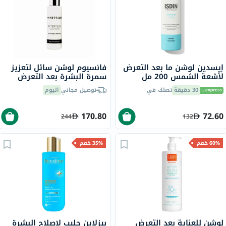
إيسدين لوشن ما بعد التعرض
فانسيوم لوشن سائل لتعزيز
لأشعة الشمس 200 مل
سمرة البشرة بعد التعرض
لأشعة الشمس 100 مل
30 دقيقة
تصلك في
توصيل مجاني
اليوم
170.80
72.60
244
132
60% خصم
35% خصم
لوشن للعناية بعد التعرض
بيزلاين حليب لإصلاح البشرة