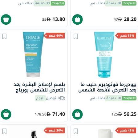
30 دقيقة
تصلك في
30 دقيقة
تصلك في
13.80
28.20
23
47
55% خصم
60% خصم
بيوديرما فوتوديرم حليب ما
بلسم لإصلاح البشرة بعد
بعد التعرض لأشعة الشمس
التعرض للشمس يورياج
المهدئ والمعزز للتسمير 200
باريسون - 150 مل
30 دقيقة
تصلك في
التوصيل
اليوم
مل
71.40
56.25
178.50
125
45% خصم
30% خصم