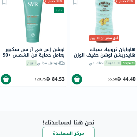
20% خصم
30% خصم
جديد
أقل سعر
من 30 يوم
هاوايان تروبيك سيلك
لوشن إس في آر سن سكيور
هايدريشن لوشن خفيف الوزن
بعامل حماية من الشمس +50
بعد التعرض لأشعة الشمس
ل بعد التعرض للشمس، مرمم
30 دقيقة
تصلك في
توصيل مجاني
اليوم
177 مل
و مهدئ - 200 مل
84.53
44.40
120.75
55.50
نحن هنا لمساعدتك!
مركز المساعدة