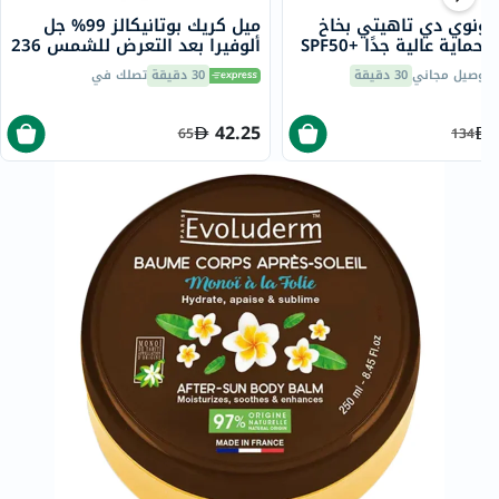
 مونوي دي تاهيتي بخاخ
ميل كريك بوتانيكالز 99% جل
مرطب بحماية عالية جدًا SPF50+
ألوفيرا بعد التعرض للشمس 236
مل
توصيل مجاني
30 دقيقة
30 دقيقة
تصلك في
42.25
65
134