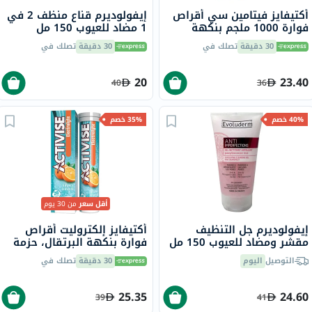
أكتيفايز فيتامين سي أقراص
إيفولوديرم قناع منظف 2 في
فوارة 1000 ملجم بنكهة
1 مضاد للعيوب 150 مل
البرتقال حزمة من 20
17323
30 دقيقة
تصلك في
30 دقيقة
تصلك في
20
23.40
40
36
40% خصم
35% خصم
أقل سعر
من 30 يوم
إيفولوديرم جل التنظيف
أكتيفايز إلكتروليت أقراص
مقشر ومضاد للعيوب 150 مل
فوارة بنكهة البرتقال، حزمة
17322
من 20
التوصيل
اليوم
30 دقيقة
تصلك في
25.35
24.60
39
41