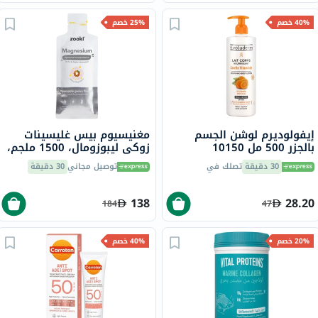
40% خصم
25% خصم
إيفولوديرم لوشن الجسم
مغنيسيوم بيس غليسينات
بالجزر 500 مل 10150
زوكي ليبوزومال، 1500 ملجم،
للأطفال، أكياس سائلة 15 مل
30 دقيقة
تصلك في
توصيل مجاني
30 دقيقة
138
28.20
184
47
20% خصم
40% خصم