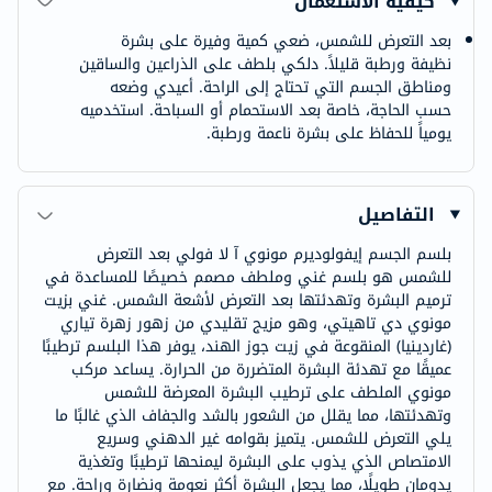
كيفية الاستعمال
بعد التعرض للشمس، ضعي كمية وفيرة على بشرة
نظيفة ورطبة قليلاً. دلكي بلطف على الذراعين والساقين
ومناطق الجسم التي تحتاج إلى الراحة. أعيدي وضعه
حسب الحاجة، خاصة بعد الاستحمام أو السباحة. استخدميه
يومياً للحفاظ على بشرة ناعمة ورطبة.
التفاصيل
بلسم الجسم إيفولوديرم مونوي آ لا فولي بعد التعرض
للشمس هو بلسم غني وملطف مصمم خصيصًا للمساعدة في
ترميم البشرة وتهدئتها بعد التعرض لأشعة الشمس. غني بزيت
مونوي دي تاهيتي، وهو مزيج تقليدي من زهور زهرة تياري
(غاردينيا) المنقوعة في زيت جوز الهند، يوفر هذا البلسم ترطيبًا
عميقًا مع تهدئة البشرة المتضررة من الحرارة. يساعد مركب
مونوي الملطف على ترطيب البشرة المعرضة للشمس
وتهدئتها، مما يقلل من الشعور بالشد والجفاف الذي غالبًا ما
يلي التعرض للشمس. يتميز بقوامه غير الدهني وسريع
الامتصاص الذي يذوب على البشرة ليمنحها ترطيبًا وتغذية
يدومان طويلًا، مما يجعل البشرة أكثر نعومة ونضارة وراحة. مع