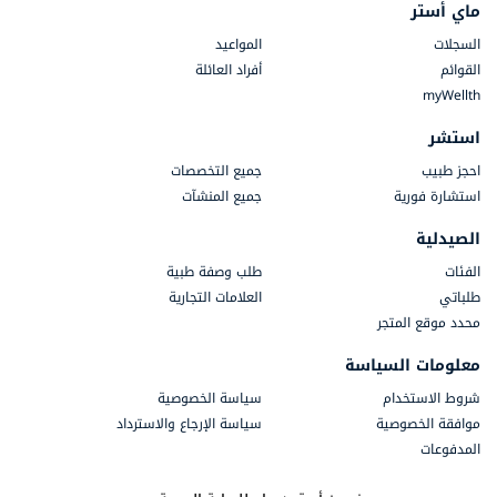
ماي أستر
السجلات
المواعيد
القوائم
أفراد العائلة
myWellth
استشر
احجز طبيب
جميع التخصصات
استشارة فورية
جميع المنشآت
الصيدلية
الفئات
طلب وصفة طبية
طلباتي
العلامات التجارية
محدد موقع المتجر
معلومات السياسة
شروط الاستخدام
سياسة الخصوصية
موافقة الخصوصية
سياسة الإرجاع والاسترداد
المدفوعات