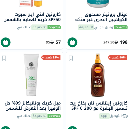
فيتال بروتينز مسحوق
كاروتين أنتي إيج سبوت
الكولاجين البحري غير منكه
SPF50 كريم للعناية بالشمس
للشعر والبشرة والأظافر 221
للوجه للتجاعيد والبقع الداكنة
توصيل مجاني
30 دقيقة
30 دقيقة
تصلك في
جرام
50 مل
57
198
95
247.50
40% خصم
35% خصم
كاروتين إينتانس تان بخاخ زيت
ميل كريك بوتانيكالز 99% جل
تسمير البشرة مع SPF 6 200
ألوفيرا بعد التعرض للشمس
مل
236 مل
التوصيل
اليوم
30 دقيقة
تصلك في