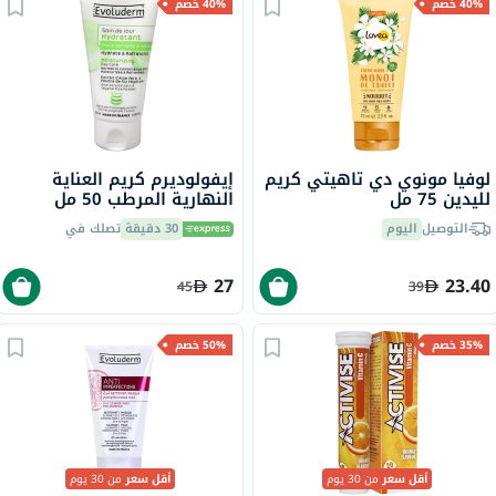
40% خصم
40% خصم
لوفيا مونوي دي تاهيتي كريم
إيفولوديرم كريم العناية
لليدين 75 مل
النهارية المرطب 50 مل
18348
التوصيل
اليوم
30 دقيقة
تصلك في
27
23.40
45
39
35% خصم
50% خصم
أقل سعر
من 30 يوم
أقل سعر
من 30 يوم