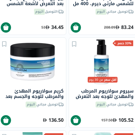
للشمس مارتي ديرم، 400 مل
بعد التعرض لأشعة الشمس
200 مل
توصيل مجاني
اليوم
التوصيل
اليوم
34.45
83.24
53
208.09
33% خصم
أقل سعر
من 30 يوم
سيروم سولاريوم المرطب
كريم سولاريوم المهدئ
والمهدئ للوجه بعد التعرض
والمرطب للوجه والجسم بعد
لأشعة الشمس 50 مل
التعرض لأشعة الشمس 200
توصيل مجاني
اليوم
توصيل مجاني
اليوم
مل
136.50
105.52
157.50