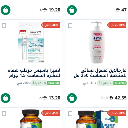
19.20
47
32
30% خصم
40% خصم
فارمالاين غسول نسائي
لافيرا باسيس مرطب شفاه
للمنطقة الحساسة 250 مل
للبشرة الحساسة 4.5 جرام
30 دقيقة
تصلك في
30 دقيقة
تصلك في
13.20
42.35
22
60.50
50% خصم
45% خصم