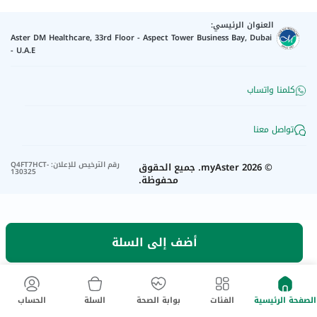
العنوان الرئيسي:
Aster DM Healthcare, 33rd Floor - Aspect Tower Business Bay, Dubai
- U.A.E
كلمنا واتساب
تواصل معنا
رقم الترخيص للإعلان
:
Q4FT7HCT-
©
2026
myAster.
جميع الحقوق
130325
محفوظة.
أضف إلى السلة
الصفحة الرئيسية
الفئات
بوابة الصحة
السلة
الحساب