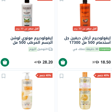
أقل سعر
من 30 يوم
أقل سعر
من 30 يوم
إيفولوديرم أرغان ديفين جل
إيفولوديرم مونوي لوشن
استحمام 500 مل 17300
الجسم المرطب 500 مل
18341
30 دقيقة
تصلك في
التوصيل
اليوم
28.20
18.50
47
37
40% خصم
40% خصم