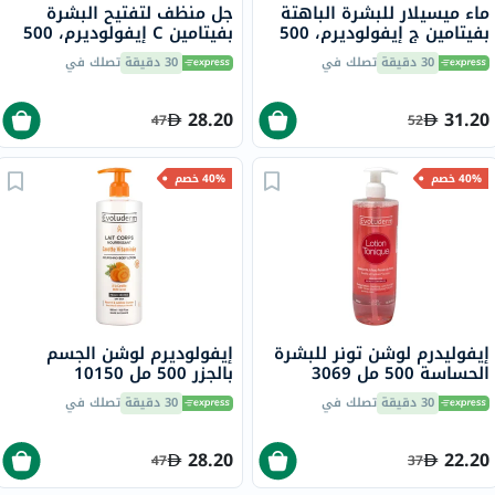
ماء ميسيلار للبشرة الباهتة
جل منظف لتفتيح البشرة
بفيتامين ج إيفولوديرم، 500
بفيتامين C إيفولوديرم، 500
مل
مل
30 دقيقة
تصلك في
30 دقيقة
تصلك في
28.20
31.20
47
52
40% خصم
40% خصم
إيفوليدرم لوشن تونر للبشرة
إيفولوديرم لوشن الجسم
الحساسة 500 مل 3069
بالجزر 500 مل 10150
30 دقيقة
تصلك في
30 دقيقة
تصلك في
28.20
22.20
47
37