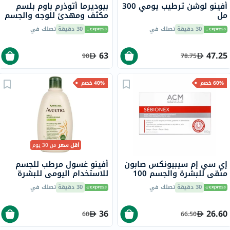
أفينو لوشن ترطيب يومي 300
بيوديرما أتوذرم باوم بلسم
مل
مكثف ومهدئ للوجه والجسم
500 مل
30 دقيقة
تصلك في
30 دقيقة
تصلك في
63
47.25
90
78.75
60% خصم
40% خصم
أقل سعر
من 30 يوم
إي سي إم سيبيونكس صابون
أفينو غسول مرطب للجسم
منقي للبشرة والجسم 100
للاستخدام اليومي للبشرة
جرام
العادية إلى الجافة، 500 مل
30 دقيقة
تصلك في
30 دقيقة
تصلك في
36
26.60
60
66.50