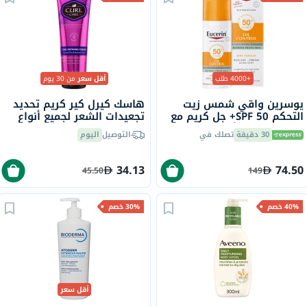
+4000 طلب
أقل سعر
من 30 يوم
يوسرين واقي شمس زيت
هاسك كيرل كير كريم تحديد
التحكم SPF 50+ جل كريم مع
تجعيدات الشعر لجميع أنواع
لمسة جافة وتأثير مضاد
الشعر، 198 مل
30 دقيقة
تصلك في
التوصيل
اليوم
لللمعان للبشرة المعرضة
للشوائب 50 مل
34.13
74.50
45.50
149
40% خصم
30% خصم
أقل سعر