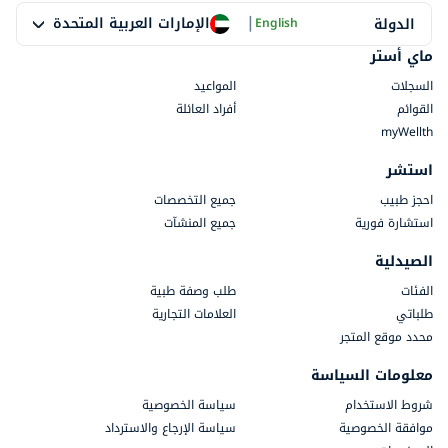
|
الإمارات العربية المتحدة
الدولة
English
ماي أستر
السجلات
المواعيد
القوائم
أفراد العائلة
myWellth
استشر
احجز طبيب
جميع التخصصات
استشارة فورية
جميع المنشآت
الصيدلية
الفئات
طلب وصفة طبية
طلباتي
العلامات التجارية
محدد موقع المتجر
معلومات السياسة
شروط الاستخدام
سياسة الخصوصية
موافقة الخصوصية
سياسة الإرجاع والاسترداد