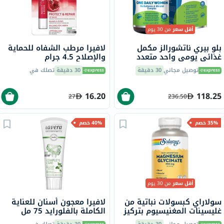
أقل سعر
من 30 يوم
بلو بيري ناتشورالز مكمل
لافيرا مرطب الشفاه للحماية
غذائي يومي واحد متعدد
والإصلاح 4.5 جرام
الفيتامينات والمعادن للنساء،
توصيل مجاني
30 دقيقة
30 دقيقة
تصلك في
حزمة من 60 قرص
16.20
118.25
27
236.50
35% خصم
40% خصم
أقل سعر
من 30 يوم
سولاراي كبسولات نباتية من
لافيرا معجون أسنان للعناية
غليسينات المغنيسيوم بتركيز
الكاملة بالفلورايد 75 مل
350 ملجم لصحة العظام