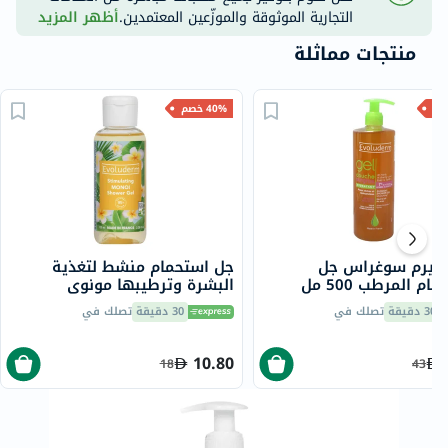
التجارية الموثوقة والموزّعين المعتمدين.
أظهر المزيد
منتجات مماثلة
40% خصم
وديرم سوغراس جل
جل استحمام منشط لتغذية
الاستحمام المرطب 500 مل
البشرة وترطيبها مونوي
إيفولوديرم، 100 مل
30 دقيقة
تصلك في
30 دقيقة
تصلك في
10.80
18
43