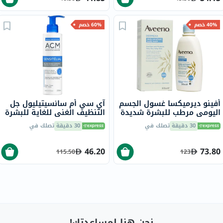
40% خصم
60% خصم
أفينو ديرميكسا غسول الجسم
آي سي أم سانسيتيليول جل
اليومي مرطب للبشرة شديدة
التنظيف الغني للغاية للبشرة
الجفاف ومعالج للحكة، 300
الجافة 200 مل
30 دقيقة
تصلك في
30 دقيقة
تصلك في
مل
46.20
73.80
115.50
123
نحن هنا لمساعدتك!