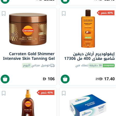
40% خصم
إيفولوديرم أرغان ديفين
Carroten Gold Shimmer
شامبو مغذي 400 مل 17306
Intensive Skin Tanning Gel
150ml
30 دقيقة
تصلك في
توصيل مجاني
اليوم
106
17.40
29
40% خصم