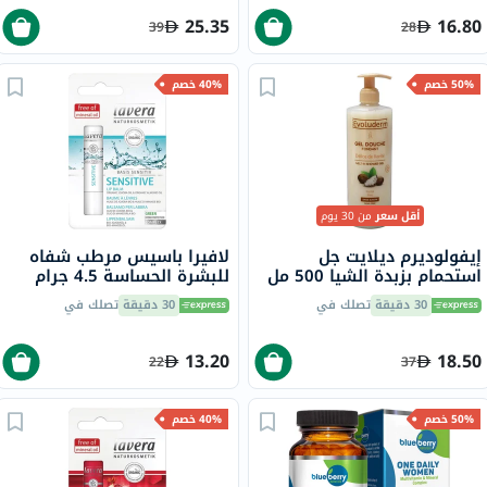
25.35
16.80
39
28
50% خصم
40% خصم
أقل سعر
من 30 يوم
إيفولوديرم ديلايت جل
لافيرا باسيس مرطب شفاه
استحمام بزبدة الشيا 500 مل
للبشرة الحساسة 4.5 جرام
17302
30 دقيقة
تصلك في
30 دقيقة
تصلك في
13.20
18.50
22
37
50% خصم
40% خصم