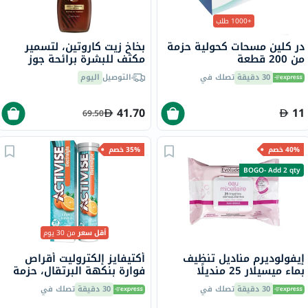
+1000 طلب
در كلين مسحات كحولية حزمة
بخاخ زيت كاروتين، لتسمير
من 200 قطعة
مكثف للبشرة برائحة جوز
الهند، 200 مل
30 دقيقة
تصلك في
التوصيل
اليوم
41.70
11
69.50
40% خصم
35% خصم
BOGO- Add 2 qty
أقل سعر
من 30 يوم
إيفولوديرم مناديل تنظيف
أكتيفايز إلكتروليت أقراص
بماء ميسيلار 25 منديلًا
فوارة بنكهة البرتقال، حزمة
16279
من 20
30 دقيقة
تصلك في
30 دقيقة
تصلك في