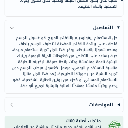
ضعيه على بشرة الطفل المبللة ودلكيه حتى تتكون رغوة.
اشطفيه بالماء النظيف.
التفاصيل
جل الاستحمام إيفولوديرم باللافندر المريح هو غسول للجسم
مُلطف غني برائحة اللافندر المهدئة لتنظيف الجسم بلطف
ومنحه شعورًا بالاسترخاء. يوفر هذا الجل تجربة استحمام مريحة،
حيث يساعد على التخلص من ضغوطات الحياة اليومية ويترك
البشرة ناعمة ومنتعشة وذات رائحة خفيفة. تركيبته اللطيفة
مناسبة للاستخدام اليومي، ويعمل كغسول مرطب للجسم دون
تجريد البشرة من رطوبتها الطبيعية. يُعد هذا الجل مثاليًا
للاستحمام المسائي أو كجزء من روتين العناية الشخصية، فهو
يدعم روتينًا منعشًا ومهدئًا للعناية بالبشرة لجميع أنواعها.
المواصفات
منتجات أصلية 100٪
نحن نقوم بتوفير جميع منتجاتنا مباشرة من العلامات