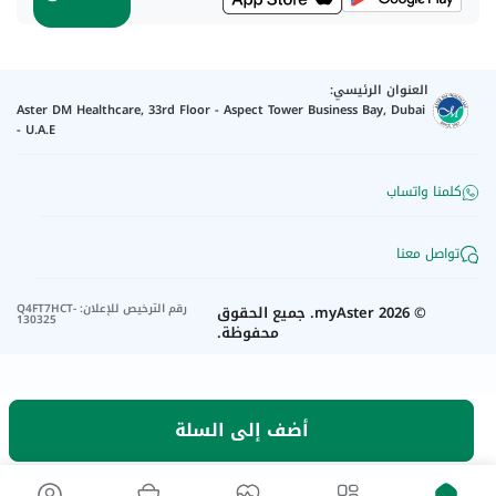
العنوان الرئيسي:
Aster DM Healthcare, 33rd Floor - Aspect Tower Business Bay, Dubai
- U.A.E
كلمنا واتساب
تواصل معنا
رقم الترخيص للإعلان
:
Q4FT7HCT-
©
2026
myAster.
جميع الحقوق
130325
محفوظة.
أضف إلى السلة