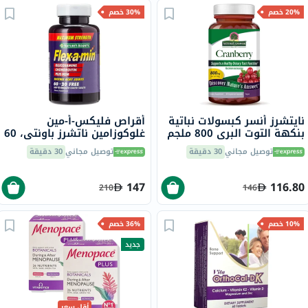
20% خصم
30% خصم
نايتشرز أنسر كبسولات نباتية
أقراص فليكس-أ-مين
بنكهة التوت البري 800 ملجم
غلوكوزامين ناتشرز باونتي، 60
لصحة المسالك البولية، حزمة
قرص
توصيل مجاني
30 دقيقة
توصيل مجاني
30 دقيقة
من 90
147
116.80
210
146
10% خصم
36% خصم
جديد
أقل سعر