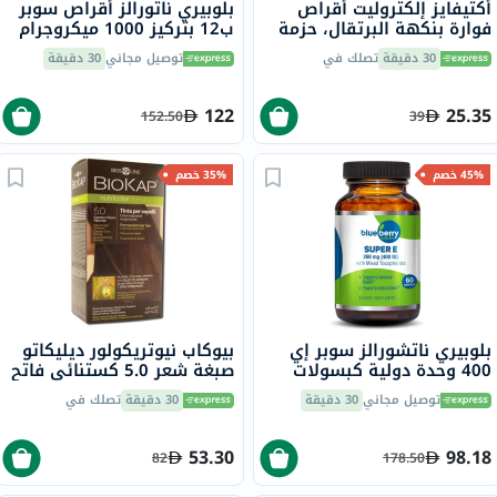
أكتيفايز إلكتروليت أقراص
بلوبيري ناتورالز أقراص سوبر
فوارة بنكهة البرتقال، حزمة
ب12 بتركيز 1000 ميكروجرام
من 20
100 قرص، B0067
30 دقيقة
تصلك في
توصيل مجاني
30 دقيقة
122
25.35
152.50
39
45% خصم
35% خصم
بلوبيري ناتشورالز سوبر إي
بيوكاب نيوتريكولور ديليكاتو
400 وحدة دولية كبسولات
صبغة شعر 5.0 كستنائي فاتح
هلامية 60 كبسولة B0210
طبيعي 140 مل
توصيل مجاني
30 دقيقة
30 دقيقة
تصلك في
53.30
98.18
82
178.50