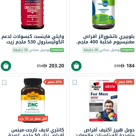
بلوبيري ناتشورالز أقراص
وايلي فاينست كبسولات لدعم
مغنيسيوم مُخلَّبة 400 ملجم،
الكوليسترول 530 ملجم زيت
90 قطعة B0258
السمك أوميغا 3 حزمة من 90
توصيل مجاني
30 دقيقة
توصيل مجاني
30 دقيقة
203.20
184
254
230
20% خصم
20% خصم
أقل سعر
من 30 يوم
دوبل هيرز أكتيف أقراص
كانتري لايف تارجت-مينس
متعددة الفيتامينات والمعادن
أقراص زنك 50 ملجم، لصحة