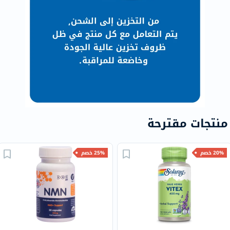
منتجات مقترحة
20% خصم
25% خصم