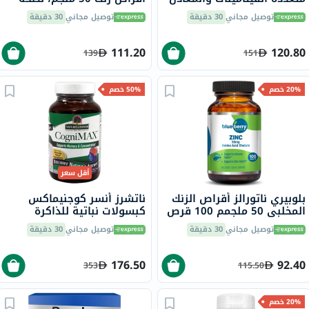
للرجال حزمة من 30
المناعة، حزمة من 90
توصيل مجاني
30 دقيقة
توصيل مجاني
30 دقيقة
111.20
120.80
139
151
20% خصم
50% خصم
أقل سعر
بلوبيري ناتورالز أقراص الزنك
ناتشرز أنسر كوجنيماكس
المخلبي 50 ملجمم 100 قرص
كبسولات نباتية للذاكرة
B0272
والتركيز حزمة من 60
توصيل مجاني
30 دقيقة
توصيل مجاني
30 دقيقة
176.50
92.40
353
115.50
20% خصم