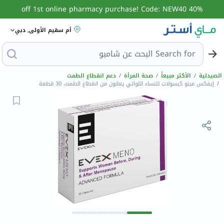
40% off 1st online pharmacy purchase! Code: NEW40
أم سقيم الأولى, دبي
Search for
الصيدلية
/
الأكثر مبيعاً
/
صحة المرأة
/
دعم انقطاع الطمث
/
إيفكس مينو كبسولات للنساء اللواتي يعانون من انقطاع الطمث، 30 قطعة