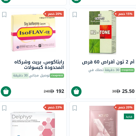
15% خصم
20% خصم
أم 2 تون أقراص 60 قرص
رابتاكوس، بريت وشركاه
المحدودة كبسولات
30 دقيقة
تصلك في
إيزوفلافون الصويا ، حزمه من
توصيل مجاني
30 دقيقة
100
192
25.50
240
30
20% خصم
23% خصم
جديد