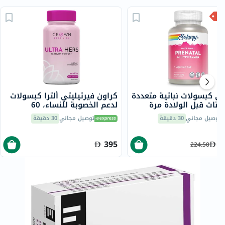
اي كبسولات نباتية متعددة
كراون فيرتيليتي ألترا كبسولات
مينات قبل الولادة مرة
لدعم الخصوبة للنساء، 60
 يوميًا مع حمض
توصيل مجاني
30 دقيقة
توصيل مجاني
30 دقيقة
وساهيكسانويك والحديد
 كبسولة
395
1
224.50