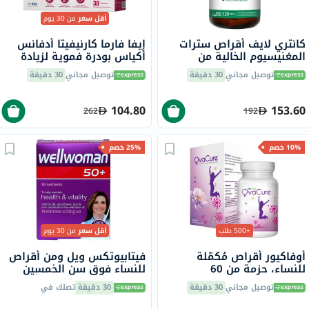
أقل سعر
من 30 يوم
كانتري لايف أقراص سترات
إيفا فارما كارنيفيتا أدفانس
المغنيسيوم الخالية من
أكياس بودرة فموية لزيادة
الغلوتين، بتركيز 250 ملجم،
الخصوبة للنساء، حزمة من 30
توصيل مجاني
30 دقيقة
توصيل مجاني
30 دقيقة
لصحة العظام والعضلات، حزمة
من 120
104.80
153.60
262
192
10% خصم
25% خصم
+500 طلب
أقل سعر
من 30 يوم
أوفاكيور أقراص مُكمّلة
فيتابيوتكس ويل ومن أقراص
للنساء، حزمة من 60
للنساء فوق سن الخمسين
لدعم صحة وحيوية المرأة
توصيل مجاني
30 دقيقة
30 دقيقة
تصلك في
حزمة من 30