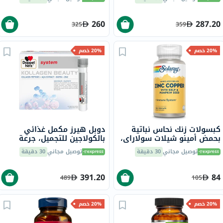
كبسولة هلامية
حزمة من 180
260
287.20
325
359
20% خصم
20% خصم
كبسولات زنك نحاس نباتية
دوبل هيرز مكمل غذائي
بحمض أمينو شيلات سولاراي،
بالكولاجين للتجميل، جرعة
100 كبسولة
واحدة في قارورة قابلة
توصيل مجاني
30 دقيقة
توصيل مجاني
30 دقيقة
للشرب، حزمة من 30
391.20
84
489
105
20% خصم
20% خصم