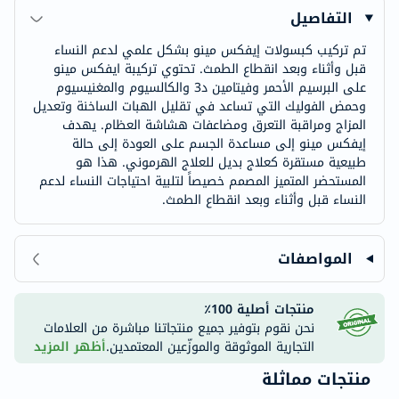
التفاصيل
تم تركيب كبسولات إيفكس مينو بشكل علمي لدعم النساء
قبل وأثناء وبعد انقطاع الطمث. تحتوي تركيبة ايفكس مينو
على البرسيم الأحمر وفيتامين د3 والكالسيوم والمغنيسيوم
وحمض الفوليك التي تساعد في تقليل الهبات الساخنة وتعديل
المزاج ومراقبة التعرق ومضاعفات هشاشة العظام. يهدف
إيفكس مينو إلى مساعدة الجسم على العودة إلى حالة
طبيعية مستقرة كعلاج بديل للعلاج الهرموني. هذا هو
المستحضر المتميز المصمم خصيصاً لتلبية احتياجات النساء لدعم
النساء قبل وأثناء وبعد انقطاع الطمث.
المواصفات
منتجات أصلية 100٪
نحن نقوم بتوفير جميع منتجاتنا مباشرة من العلامات
التجارية الموثوقة والموزّعين المعتمدين.
أظهر المزيد
منتجات مماثلة