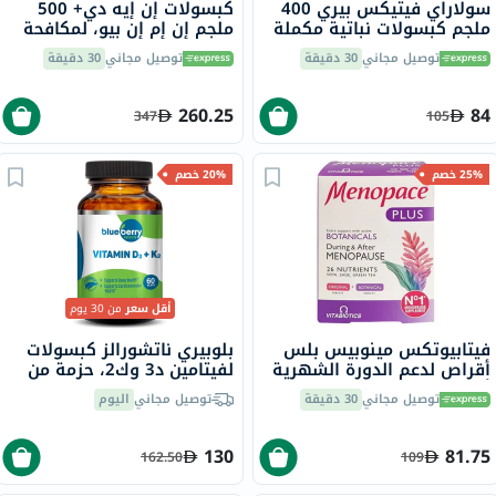
سولاراي فيتيكس بيري 400
كبسولات إن إيه دي+ 500
ملجم كبسولات نباتية مكملة
ملجم إن إم إن بيو، لمكافحة
للنساء ™ حزمة من 100
الشيخوخة - 30 كبسولة
توصيل مجاني
30 دقيقة
توصيل مجاني
30 دقيقة
260.25
84
347
105
25% خصم
20% خصم
أقل سعر
من 30 يوم
فيتابيوتكس مينوبيس بلس
بلوبيري ناتشورالز كبسولات
أقراص لدعم الدورة الشهرية
لفيتامين د3 وك2، حزمة من
أثناء وبعد انقطاع الطمث
60
توصيل مجاني
30 دقيقة
توصيل مجاني
اليوم
حزمة من 56
130
81.75
162.50
109