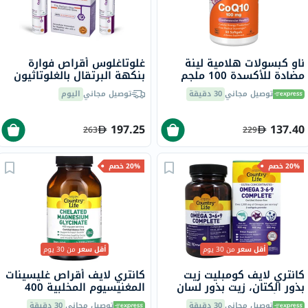
ناو كبسولات هلامية لينة
غلوتاغلوس أقراص فوارة
مضادة للأكسدة 100 ملجم
بنكهة البرتقال بالغلوتاثيون
لصحة القلب والطاقة، حزمة
لتفتيح البشرة وإشراقها، 28
توصيل مجاني
30 دقيقة
توصيل مجاني
اليوم
من 50
قرص
197.25
137.40
263
229
20% خصم
20% خصم
أقل سعر
من 30 يوم
أقل سعر
من 30 يوم
كانتري لايف كومبليت زيت
كانتري لايف أقراص غليسينات
بذور الكتان، زيت بذور لسان
المغنيسيوم المخلبية 400
الثور، أوميجا 3 6 9، 90
ملجم لصحة العظام والعضلات،
توصيل مجاني
30 دقيقة
توصيل مجاني
30 دقيقة