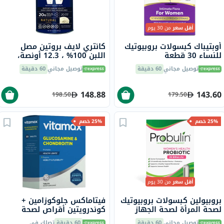
أقل سعر
من 30 يوم
أوبتيباك كبسولات بروبيوتيك
كانتري لايف بروتين مصل
للنساء 30 قطعة
اللبن 100% ، 12.3 أونصة،
350 جرام
توصيل مجاني
60 دقيقة
توصيل مجاني
60 دقيقة
148.88
143.60
198.50
179.50
25% خصم
25% خصم
أقل سعر
من 30 يوم
بروبيولين كبسولات بروبيوتيك
فيتاماكس جلوكوزامين +
لصحة المرأة لصحة الجهاز
كوندرويتين أقراص لصحة
الهضمي حزمة من 30
المفاصل، حزمة من 30
توصيل مجاني
60 دقيقة
60 دقيقة
تصلك في