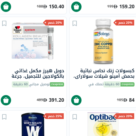
150.40
159.20
188
199
20% خصم
20% خصم
كبسولات زنك نحاس نباتية
دوبل هيرز مكمل غذائي
بحمض أمينو شيلات سولاراي،
بالكولاجين للتجميل، جرعة
100 كبسولة
واحدة في قارورة قابلة
60 دقيقة
تصلك في
توصيل مجاني
60 دقيقة
للشرب، حزمة من 30
391.20
84
489
105
20% خصم
25% خصم