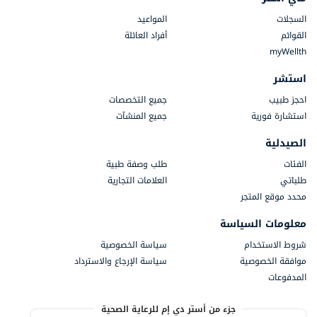
السجلات
المواعيد
القوائم
أفراد العائلة
myWellth
استشر
احجز طبيب
جميع التخصصات
استشارة فورية
جميع المنشآت
الصيدلية
الفئات
طلب وصفة طبية
طلباتي
العلامات التجارية
محدد موقع المتجر
معلومات السياسة
شروط الاستخدام
سياسة الخصوصية
موافقة الخصوصية
سياسة الإرجاع والاسترداد
المدفوعات
جزء من أستر دي إم للرعاية الصحية