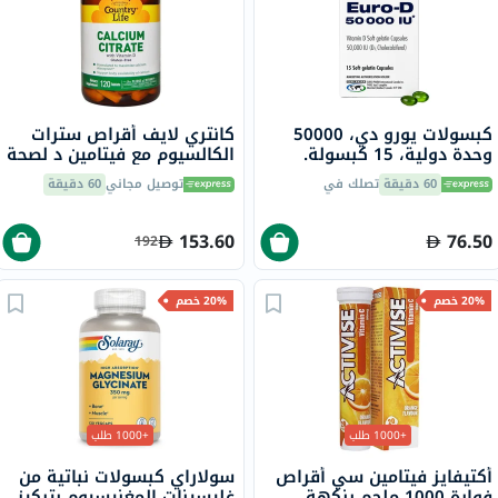
كبسولات يورو دي، 50000
كانتري لايف أقراص سترات
وحدة دولية، 15 كبسولة.
الكالسيوم مع فيتامين د لصحة
العظام، حزمه من 120
60 دقيقة
تصلك في
توصيل مجاني
60 دقيقة
153.60
76.50
192
20% خصم
20% خصم
+1000 طلب
+1000 طلب
أكتيفايز فيتامين سي أقراص
سولاراي كبسولات نباتية من
فوارة 1000 ملجم بنكهة
غليسينات المغنيسيوم بتركيز