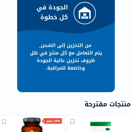
منتجات مقترحة
20% خصم