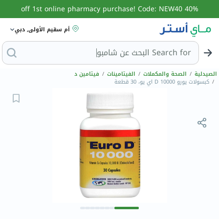
40% off 1st online pharmacy purchase! Code: NEW40
أم سقيم الأولى, دبي
Search for
الصيدلية
/
الصحة والمكملات
/
الفيتامينات
/
فيتامين د
/
كبسولات يورو D 10000 اي يو، 30 قطعة