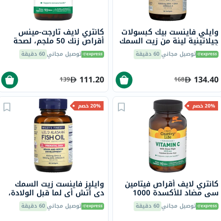
وايلي فاينست بيك كبسولات
كانتري لايف تارجت-مينس
جيلاتينية لينة من زيت السمك
أقراص زنك 50 ملجم، لصحة
أوميغا 3 بتركيز 1000 ملجم
المناعة، حزمة من 90
توصيل مجاني
60 دقيقة
توصيل مجاني
60 دقيقة
من حمض إيكوسابنتينويك
حزمة من 30
111.20
134.40
139
168
20% خصم
20% خصم
كانتري لايف أقراص فيتامين
وايليز فاينست زيت السمك
سي مضاد للأكسدة 1000
دي أتش أي لما قبل الولادة،
ملجم مع ثمر الورد لدعم
حزمة 60
توصيل مجاني
60 دقيقة
توصيل مجاني
60 دقيقة
المناعة، حزمة من 90