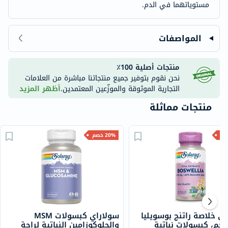
مستوياتهما في الدم.
المواصفات
منتجات أصلية 100٪
نحن نقوم بتوفير جميع منتجاتنا مباشرة من العلامات
التجارية الموثوقة والموزّعين المعتمدين.
أظهر المزيد
منتجات مماثلة
20% خصم
ي خلاصة راتنج بوسويليا
سولاراي كبسولات MSM
4 ملجم، كبسولات نباتية
والجلوكوزامين النباتية لراحة