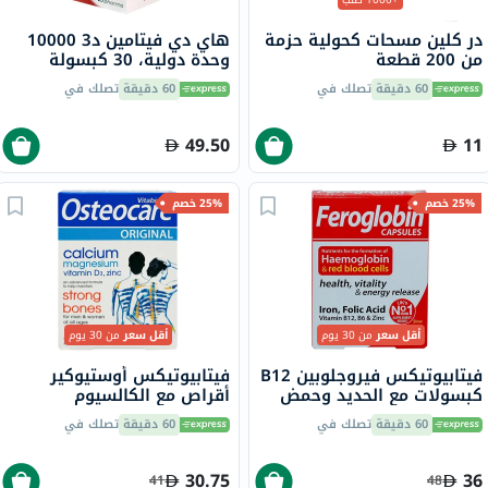
در كلين مسحات كحولية حزمة
هاي دي فيتامين د3 10000
من 200 قطعة
وحدة دولية، 30 كبسولة
هلامية لينة
60 دقيقة
تصلك في
60 دقيقة
تصلك في
49.50
11
25% خصم
25% خصم
أقل سعر
من 30 يوم
أقل سعر
من 30 يوم
فيتابيوتيكس فيروجلوبين B12
فيتابيوتيكس أوستيوكير
كبسولات مع الحديد وحمض
أقراص مع الكالسيوم
الفوليك وفيتامين B12
والمغنيسيوم وفيتامين D
60 دقيقة
تصلك في
60 دقيقة
تصلك في
لمحاربة التعب، 30 كبسولة
والزنك لقوة العظام، 30 قرص
30.75
36
41
48