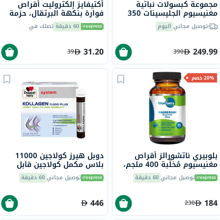
مجموعة كبسولات نباتية
أكتيفايز إلكتروليت أقراص
مغنيسيوم الجليسينات 350
فوارة بنكهة البرتقال، حزمة
مجم سولاراي - 2 × 120
من 20
توصيل مجاني
اليوم
60 دقيقة
تصلك في
كبسولة
31.20
249.99
39
390
20% خصم
بلوبيري ناتشورالز أقراص
دوبل هيرز كولاجين 11000
مغنيسيوم مُخلَّبة 400 ملجم،
بلاس مكمل كولاجين قابل
90 قطعة B0258
للشرب لصحة المفاصل، قوارير
توصيل مجاني
60 دقيقة
توصيل مجاني
60 دقيقة
جرعة واحدة حزمة من 30
كبسولة
446
184
230