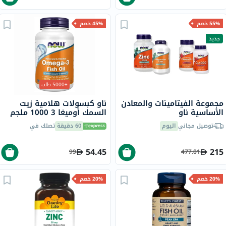
55% خصم
45% خصم
جديد
+5000 طلب
مجموعة الفيتامينات والمعادن
ناو كبسولات هلامية زيت
الأساسية ناو
السمك أوميغا 3 1000 ملجم
180 EPA / 120 DHA حزمة من
توصيل مجاني
اليوم
60 دقيقة
تصلك في
100
54.45
215
99
477.01
20% خصم
20% خصم