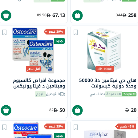
67.13
258
89.50
344
39% خصم
جديد
+1000 طلب
أقل سعر
هاي دي فيتامين د3 50000
مجموعة أقراص كالسيوم
وحدة دولية كبسولات
وفيتامين د فيتابيوتيكس
جيلاتينية ناعمة 8 كبسولات
أوستيوكير - 2 × 30 قرص
60 دقيقة
تصلك في
التوصيل
اليوم
50
20
82
45% خصم
35% خصم
جديد