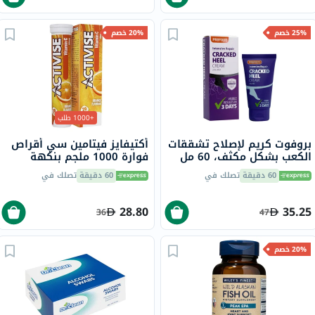
25% خصم
20% خصم
+1000 طلب
بروفوت كريم لإصلاح تشققات
أكتيفايز فيتامين سي أقراص
الكعب بشكل مكثف، 60 مل
فوارة 1000 ملجم بنكهة
البرتقال حزمة من 20
60 دقيقة
تصلك في
60 دقيقة
تصلك في
28.80
35.25
36
47
20% خصم