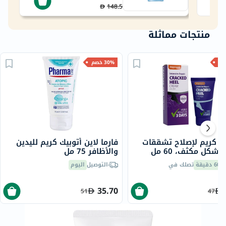
148.5
منتجات مماثلة
30% خصم
ت كريم لإصلاح تشققات
فارما لاين أتوبيك كريم لليدين
بشكل مكثف، 60 مل
والأظافر 75 مل
60 دقيقة
تصلك في
التوصيل
اليوم
35.70
51
47