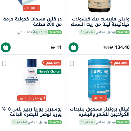
+1000 طلب
وايلي فاينست بيك كبسولات
در كلين مسحات كحولية حزمة
جيلاتينية لينة من زيت السمك
من 200 قطعة
أوميغا 3 بتركيز 1000 ملجم
توصيل مجاني
60 دقيقة
60 دقيقة
تصلك في
من حمض إيكوسابنتينويك
حزمة من 30
11
134.40
168
20% خصم
25% خصم
Nurse's Choice
+700 طلب
أقل سعر
من 30 يوم
فيتال بروتينز مسحوق ببتيدات
يوسيرين يوريا ريبير بلس 10%
الكولاجين للشعر والبشرة
يوريا لوشن للبشرة الجافة
والأظافر 284 جرام
والخشنة 250 مل
توصيل مجاني
60 دقيقة
توصيل مجاني
60 دقيقة