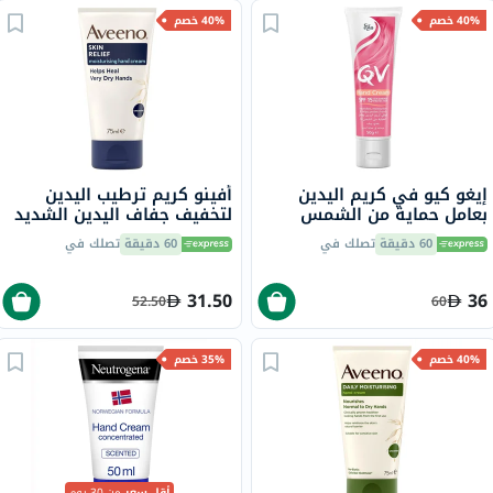
40% خصم
40% خصم
إيغو كيو في كريم اليدين
أفينو كريم ترطيب اليدين
بعامل حماية من الشمس
لتخفيف جفاف اليدين الشديد
SPF15 ـ 50 جرام
75 مل
60 دقيقة
تصلك في
60 دقيقة
تصلك في
31.50
36
52.50
60
40% خصم
35% خصم
أقل سعر
من 30 يوم