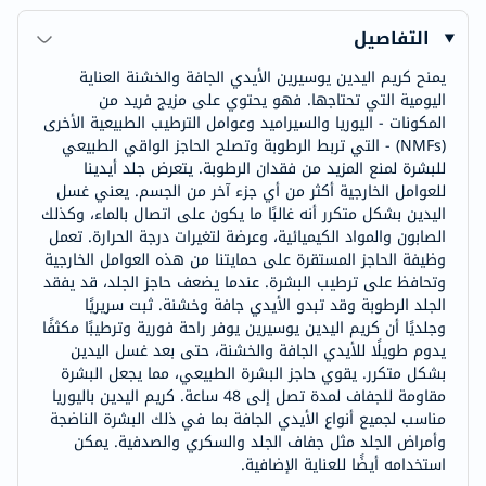
التفاصيل
يمنح كريم اليدين يوسيرين الأيدي الجافة والخشنة العناية
اليومية التي تحتاجها. فهو يحتوي على مزيج فريد من
المكونات - اليوريا والسيراميد وعوامل الترطيب الطبيعية الأخرى
(NMFs) - التي تربط الرطوبة وتصلح الحاجز الواقي الطبيعي
للبشرة لمنع المزيد من فقدان الرطوبة. يتعرض جلد أيدينا
للعوامل الخارجية أكثر من أي جزء آخر من الجسم. يعني غسل
اليدين بشكل متكرر أنه غالبًا ما يكون على اتصال بالماء، وكذلك
الصابون والمواد الكيميائية، وعرضة لتغيرات درجة الحرارة. تعمل
وظيفة الحاجز المستقرة على حمايتنا من هذه العوامل الخارجية
وتحافظ على ترطيب البشرة. عندما يضعف حاجز الجلد، قد يفقد
الجلد الرطوبة وقد تبدو الأيدي جافة وخشنة. ثبت سريريًا
وجلديًا أن كريم اليدين يوسيرين يوفر راحة فورية وترطيبًا مكثفًا
يدوم طويلًا للأيدي الجافة والخشنة، حتى بعد غسل اليدين
بشكل متكرر. يقوي حاجز البشرة الطبيعي، مما يجعل البشرة
مقاومة للجفاف لمدة تصل إلى 48 ساعة. كريم اليدين باليوريا
مناسب لجميع أنواع الأيدي الجافة بما في ذلك البشرة الناضجة
وأمراض الجلد مثل جفاف الجلد والسكري والصدفية. يمكن
استخدامه أيضًا للعناية الإضافية.