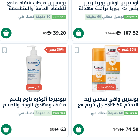
أوسيرين لوشن يوريا ريبير
يوسيرين مرطب شفاه ملمع
بلس 5٪ يوريا برائحة مهدئة
للشفاه الجافة والمتشققة
لتهدئة البشرة الجافة
4.8 جرام
توصيل مجاني
60 دقيقة
60 دقيقة
تصلك في
والخشنة لمدة 48 ساعة 250
مل
39.20
107.52
49
134.40
50% خصم
30% خصم
+4000 طلب
أقل سعر
يوسرين واقي شمس زيت
بيوديرما أتوذرم باوم بلسم
التحكم SPF 50+ جل كريم مع
مكثف ومهدئ للوجه والجسم
لمسة جافة وتأثير مضاد
500 مل
60 دقيقة
تصلك في
60 دقيقة
تصلك في
لللمعان للبشرة المعرضة
للشوائب 50 مل
63
74.50
90
149