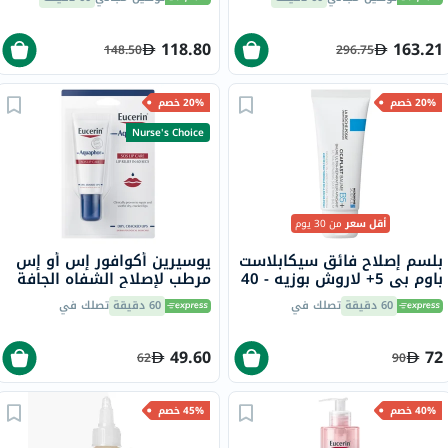
118.80
163.21
148.50
296.75
20% خصم
20% خصم
Nurse's Choice
أقل سعر
من 30 يوم
بلسم إصلاح فائق سيكابلاست
يوسيرين أكوافور إس أو إس
باوم بي 5+ لاروش بوزيه - 40
مرطب لإصلاح الشفاه الجافة
مل
والمتشققة 10 مل
60 دقيقة
تصلك في
60 دقيقة
تصلك في
49.60
72
62
90
40% خصم
45% خصم