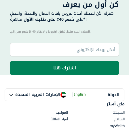
كن أول من يعرف
اشترك الآن لتصلك أحدث عروض باقات الجمال والصحة، واحصل
مباشرةً*!
على
خصم 40٪ على طلبك الأول
40 للعملاء الجدد فقط. تطبق الشروط والأحكام.
خصم يصل إلى
اشترك هنا
|
الإمارات العربية المتحدة
الدولة
English
ماي أستر
السجلات
المواعيد
القوائم
أفراد العائلة
myWellth