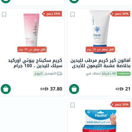
50% خصم
55% خصم
أقل سعر
من 30 يوم
أقل سعر
من 30 يوم
أفالون كير كريم مرطب لليدين
كريم سكيناج بيوتي أوركيد
بخلاصة عشبة الليمون للأيدي
سيلك لليدين ، 100 جرام
الجافة 50 مل
60 دقيقة
تصلك في
التوصيل
اليوم
37.80
21
84
42
35% خصم