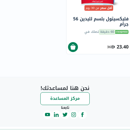
أقل سعر
من 30 يوم
فليكسيتول بلسم لليدين 56
جرام
60 دقيقة
تصلك في
23.40
36
نحن هنا لمساعدتك!
مركز المساعدة
تابعنا