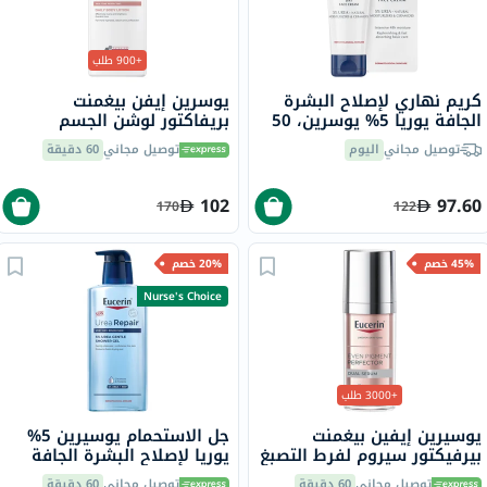
+900 طلب
كريم نهاري لإصلاح البشرة
يوسرين إيفن بيغمنت
الجافة يوريا 5% يوسرين، 50
بريفاكتور لوشن الجسم
مل
اليومي 250 مل
توصيل مجاني
اليوم
توصيل مجاني
60 دقيقة
102
97.60
170
122
45% خصم
20% خصم
Nurse's Choice
+3000 طلب
يوسيرين إيفين بيغمنت
جل الاستحمام يوسيرين 5%
بيرفيكتور سيروم لفرط التصبغ
يوريا لإصلاح البشرة الجافة
المزدوج 30 مل
والخشنة 400 مل
توصيل مجاني
60 دقيقة
توصيل مجاني
60 دقيقة