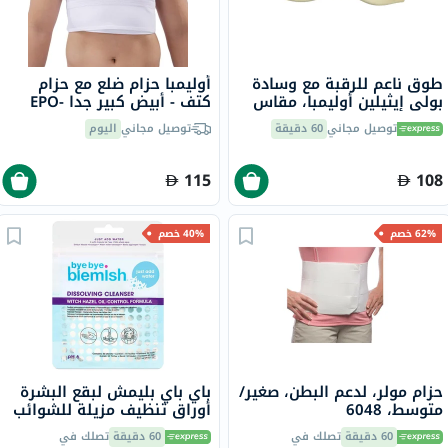
طوق ناعم للرقبة مع وسادة
أوليمبا حزام ضلع مع حزام
بولي إيثيلين أوليمبا، مقاس
كتف - أبيض كبير جدا EPO-
كبير جدًا، OOH-012
516
توصيل مجاني
60 دقيقة
توصيل مجاني
اليوم
115
108
62% خصم
40% خصم
حزام مولر، لدعم البطن، صغير/
باي باي بليمش لبقع البشرة
متوسط، 6048
أوراق تنظيف مزيلة للشوائب
50 ورقة
60 دقيقة
تصلك في
60 دقيقة
تصلك في