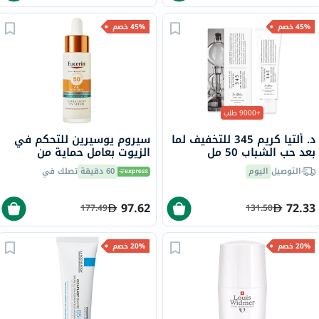
45% خصم
45% خصم
+9000 طلب
د. ألتيا كريم 345 للتخفيف لما
سيروم يوسيرين للتحكم في
بعد حب الشباب 50 مل
الزيوت بعامل حماية من
الشمس 50+ للبشرة الدهنية
التوصيل
اليوم
60 دقيقة
تصلك في
المعرضة لحب الشباب 30 مل
97.62
72.33
177.49
131.50
20% خصم
20% خصم