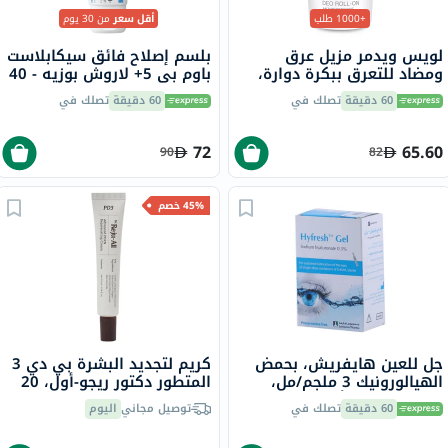
+1000 طلب
أقل سعر
من 30 يوم
لويس ويدمر مزيل عرق
بلسم إصلاح فائق سيكابلاست
ومضاد للتعرق ببكرة دوارة،
باوم بي 5+ لاروش بوزيه - 40
بدون رائحة، 50 مل
مل
60 دقيقة
تصلك في
60 دقيقة
تصلك في
72
65.60
90
82
45% خصم
جل للعين هايفريش، بحمض
كريم لتجديد البشرة بي دي 3
الهيالورونيك 3 ملجم/مل،
المتطور دكتور ريجو-أول، 20
0.45 مل × 20 أنبوبًا
مل
60 دقيقة
تصلك في
توصيل مجاني
اليوم