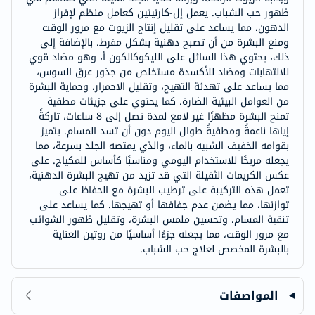
ظهور حب الشباب. يعمل إل-كارنيتين كعامل منظم لإفراز
الدهون، مما يساعد على تقليل إنتاج الزيوت مع مرور الوقت
ومنع البشرة من أن تصبح دهنية بشكل مفرط. بالإضافة إلى
ذلك، يحتوي هذا السائل على الليكوكالكون أ، وهو مضاد قوي
للالتهابات ومضاد للأكسدة مستخلص من جذور عرق السوس،
مما يساعد على تهدئة التهيج، وتقليل الاحمرار، وحماية البشرة
من العوامل البيئية الضارة. كما يحتوي على جزيئات مطفية
تمنح البشرة مظهرًا غير لامع لمدة تصل إلى 8 ساعات، تاركةً
إياها ناعمةً ومطفيةً طوال اليوم دون أن تسد المسام. يتميز
بقوامه الخفيف الشبيه بالماء، والذي يمتصه الجلد بسرعة، مما
يجعله مريحًا للاستخدام اليومي ومناسبًا كأساس للمكياج. على
عكس الكريمات الثقيلة التي قد تزيد من تهيج البشرة الدهنية،
تعمل هذه التركيبة على ترطيب البشرة مع الحفاظ على
توازنها، مما يضمن عدم جفافها أو تهيجها. كما يساعد على
تنقية المسام، وتحسين ملمس البشرة، وتقليل ظهور الشوائب
مع مرور الوقت، مما يجعله جزءًا أساسيًا من روتين العناية
بالبشرة المخصص لعلاج حب الشباب.
المواصفات