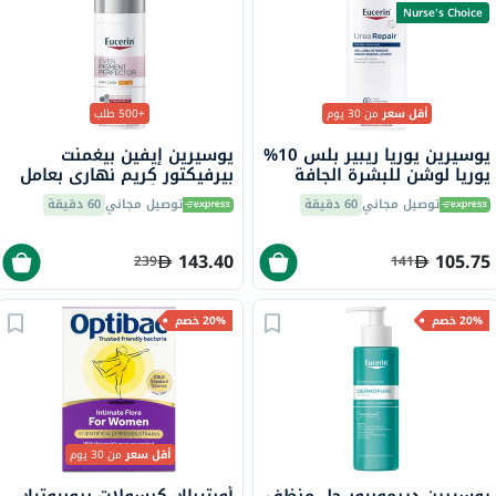
Nurse's Choice
أقل سعر
من 30 يوم
+500 طلب
يوسيرين يوريا ريبير بلس 10%
يوسيرين إيفين بيغمنت
يوريا لوشن للبشرة الجافة
بيرفيكتور كريم نهاري بعامل
والخشنة 250 مل
حماية من أشعة الشمس 30
توصيل مجاني
60 دقيقة
توصيل مجاني
60 دقيقة
للبقع الداكنة 50 مل
143.40
105.75
239
141
20% خصم
20% خصم
أقل سعر
من 30 يوم
يوسيرين ديرموبيور جل منظف
أوبتيباك كبسولات بروبيوتيك