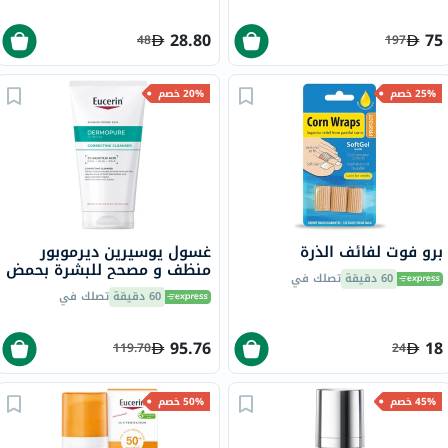
28.80
75
48
197
25% خصم
20% خصم
برو فوت لفائف الذرة
غسول يوسيرين ديرموبور
منظف و مصحح للبشرة بحمض
60 دقيقة
تصلك في
الساليسيليك 2%، 150 مل
60 دقيقة
تصلك في
95.76
18
119.70
24
45% خصم
50% خصم