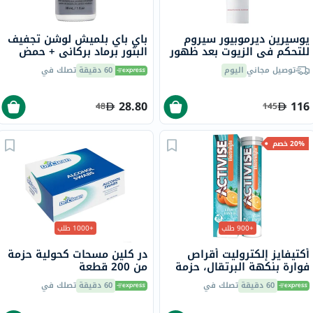
يوسيرين ديرموبيور سيروم
باي باي بلميش لوشن تجفيف
للتحكم في الزيوت بعد ظهور
البثور برماد بركاني + حمض
البثور ومضاد للعلامات ذو
الساليسيليك، 30 مل
توصيل مجاني
اليوم
60 دقيقة
تصلك في
التأثير الثلاثي للبشرة
المعرضة لحب الشباب 40 مل
28.80
116
48
145
20% خصم
+900 طلب
+1000 طلب
أكتيفايز إلكتروليت أقراص
در كلين مسحات كحولية حزمة
فوارة بنكهة البرتقال، حزمة
من 200 قطعة
من 20
60 دقيقة
تصلك في
60 دقيقة
تصلك في