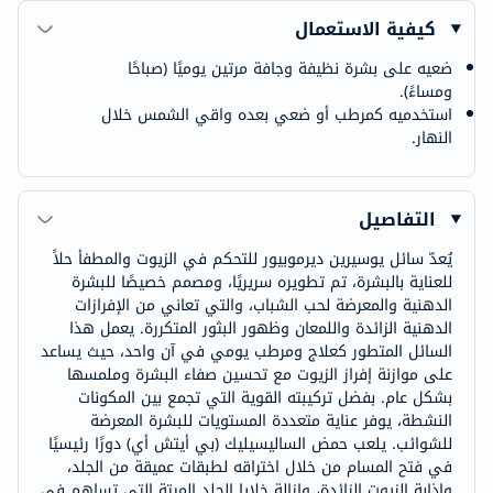
كيفية الاستعمال
ضعيه على بشرة نظيفة وجافة مرتين يوميًا (صباحًا
ومساءً).
استخدميه كمرطب أو ضعي بعده واقي الشمس خلال
النهار.
التفاصيل
يُعدّ سائل يوسيرين ديرموبيور للتحكم في الزيوت والمطفأ حلاً
للعناية بالبشرة، تم تطويره سريريًا، ومصمم خصيصًا للبشرة
الدهنية والمعرضة لحب الشباب، والتي تعاني من الإفرازات
الدهنية الزائدة واللمعان وظهور البثور المتكررة. يعمل هذا
السائل المتطور كعلاج ومرطب يومي في آن واحد، حيث يساعد
على موازنة إفراز الزيوت مع تحسين صفاء البشرة وملمسها
بشكل عام. بفضل تركيبته القوية التي تجمع بين المكونات
النشطة، يوفر عناية متعددة المستويات للبشرة المعرضة
للشوائب. يلعب حمض الساليسيليك (بي أيتش أي) دورًا رئيسيًا
في فتح المسام من خلال اختراقه لطبقات عميقة من الجلد،
وإذابة الزيوت الزائدة، وإزالة خلايا الجلد الميتة التي تساهم في