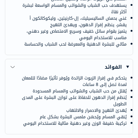
يستهدف حب الشباب والشوائب والمسام الواسعة لبشرة
أكثر نقاءً
غني بحمض الساليسيليك، إل-كارنيتين، وليكوكالكون أ
يقشر، ينظم إفراز الدهون، ويهدئ التهيج
يتميز بقوام سائل خفيف وسريع الامتصاص وغير دهني،
مناسب للاستخدام اليومي
مثالي للبشرة الدهنية والمعرضة لحب الشباب والحساسة
الفوائد
يتحكم في إفراز الزيوت الزائدة ويُوفر تأثيرًا مضادًا لللمعان
لمدة تصل إلى 8 ساعات
يُقلل من حب الشباب والشوائب والمسام المسدودة
يُنظم إفراز الدهون للحفاظ على توازن البشرة على المدى
الطويل
يُهدئ التهيج والاحمرار والالتهاب
يُنقي المسام ويُحسّن ملمس البشرة بشكل عام
تركيبة خفيفة الوزن وغير دهنية مثالية للاستخدام اليومي