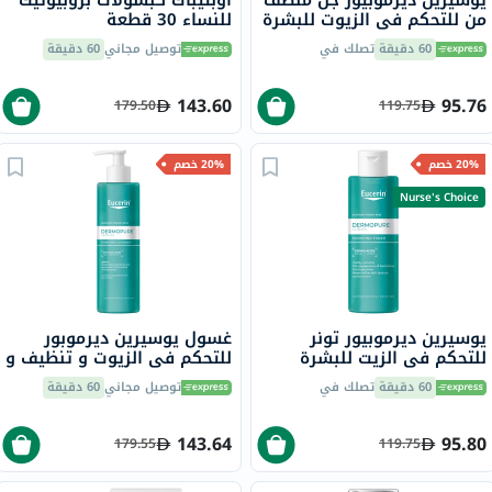
من للتحكم في الزيوت للبشرة
للنساء 30 قطعة
المعرضة للشوائب 200 مل
60 دقيقة
تصلك في
توصيل مجاني
60 دقيقة
143.60
95.76
179.50
119.75
20% خصم
20% خصم
Nurse's Choice
يوسيرين ديرموبيور تونر
غسول يوسيرين ديرموبور
للتحكم في الزيت للبشرة
للتحكم في الزيوت و تنظيف و
المعرضة للعيوب 200 مل
تنقية البشرة ، 400 مل
60 دقيقة
تصلك في
توصيل مجاني
60 دقيقة
143.64
95.80
179.55
119.75