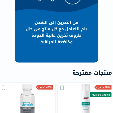
منتجات مقترحة
20% خصم
40% خصم
Nurse's Choice