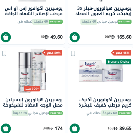
يوسيرين هيالورون-فيلر 3x
يوسيرين أكوافور إس أو إس
إيفيكت كريم العيون المضاد
مرطب لإصلاح الشفاه الجافة
للتجاعيد بعامل حماية من
والمتشققة 10 مل
توصيل مجاني
60 دقيقة
60 دقيقة
تصلك في
الشمس 15 15 مل
49.60
165.60
62
207
45% خصم
50% خصم
Nurse's Choice
+500 طلب
يوسيرين أكوابورين أكتيف
يوسيرين هيالورون إبيسيلين
كريم مرطب خفيف للبشرة
مصل الوجه المضاد للشيخوخة
العادية إلى المختلطة 50 مل
30 مل
60 دقيقة
تصلك في
توصيل مجاني
60 دقيقة
174
89.65
348
163