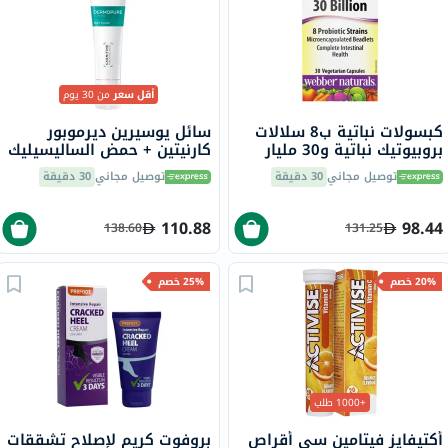
أقل سعر
من 30 يوم
كبسولات نباتية ب8 سلالات
سائل يوسيرين ديرموبور
بروبيوتيك نباتية و30 مليار
كارنيتين + حمض الساليسيليك
بروبيوتيك ويبر ناتشورالز، 30
مطفي 40 مل
توصيل مجاني
30 دقيقة
توصيل مجاني
30 دقيقة
كبسولة
110.88
98.44
138.60
131.25
20% خصم
25% خصم
+1000 طلب
أكتيفايز فيتامين سي أقراص
بروفوت كريم لإصلاح تشققات