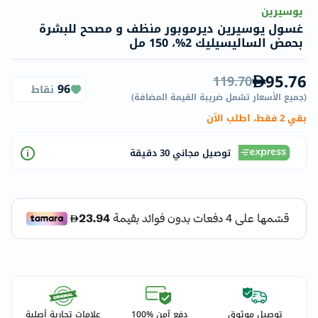
يوسيرين
غسول يوسيرين ديرموبور منظف و مصحح للبشرة
بحمض الساليسيليك 2%، 150 مل
95.76
119.70
96
نقاط
(
جميع الأسعار تشمل ضريبة القيمة المضافة
)
بقي 2 فقط، اطلب الآن
توصيل مجاني 30 دقيقة
توصيل موثوق
دفع آمن %100
علامات تجارية أصلية