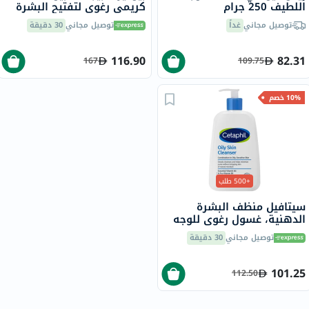
اللطيف 250 جرام
كريمي رغوي لتفتيح البشرة
وتقشيرها 500 مل
توصيل مجاني
غداً
توصيل مجاني
30 دقيقة
116.90
82.31
167
109.75
10% خصم
+500 طلب
سيتافيل منظف ​​البشرة
الدهنية، غسول رغوي للوجه
والجسم للرجال والنساء
توصيل مجاني
30 دقيقة
للبشرة المختلطة إلى الدهنية
والحساسة، بدون رائحة، 236
مل
101.25
112.50