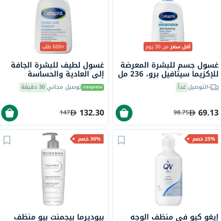
أقل سعر
من 30 يوم
+600 طلب
غسول جسم للبشرة المعرضة
غسول لطيف للبشرة الجافة
للإكزيما سيتافيل برو، 236 مل
إلى العادية والحساسة
سيتافيل، 473 مل
التوصيل
غداً
توصيل مجاني
30 دقيقة
132.30
69.13
147
98.75
25% خصم
30% خصم
إيغو كيو في منظف الوجه
بيوديرما بيجمنت بيو منظف ​​