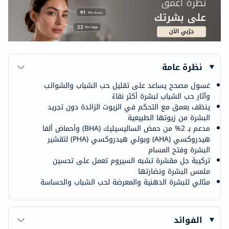
نظرة عامة
غسول مصحح يساعد على تقليل حب الشباب والشوائب
وآثار حب الشباب لبشرة أكثر نقاءً
ينظف بعمق مع التحكم في الزيوت الزائدة دون تجريد
البشرة من زيوتها الطبيعية
مدعم بـ 2% من حمض الساليسيليك (BHA) وأحماض ألفا
هيدروكسي (AHA) وبولي هيدروكسي (PHA) لتقشير
البشرة وفتح المسام
تركيبة جل مقشرة تشبه السيروم تعمل على تحسين
ملمس البشرة ونضارتها
مثالي للبشرة الدهنية والمعرضة لحب الشباب والحساسة
الفوائد