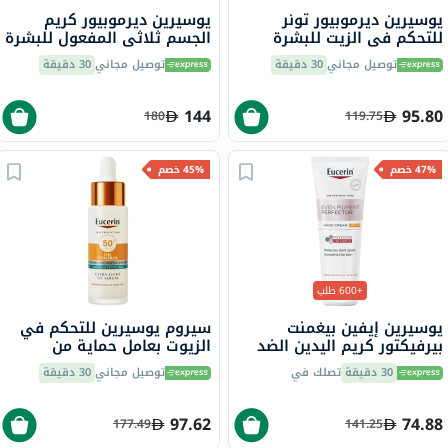
يوسيرين ديرموبيور تونر
يوسيرين ديرموبيور كريم
للتحكم في الزيت للبشرة
الجسم ثلاثي المفعول للبشرة
المعرضة للعيوب 200 مل
المعرضة للبقع 200 مل
توصيل مجاني
30 دقيقة
توصيل مجاني
30 دقيقة
144
95.80
180
119.75
47% خصم
45% خصم
+600 طلب
يوسيرين إيفين بيغمنت
سيروم يوسيرين للتحكم في
بيرفيكتور كريم اليدين الضد
الزيوت بعامل حماية من
التصبغ بعامل حماية من
الشمس 50+ للبشرة الدهنية
30 دقيقة
تصلك في
توصيل مجاني
30 دقيقة
الشمس 30 75 مل
المعرضة لحب الشباب 30 مل
97.62
74.88
177.49
141.25