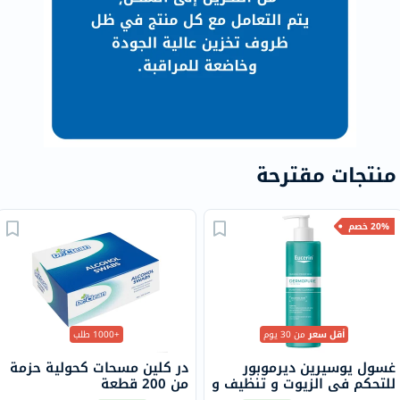
منتجات مقترحة
20% خصم
أقل سعر
من 30 يوم
+1000 طلب
غسول يوسيرين ديرموبور
در كلين مسحات كحولية حزمة
للتحكم في الزيوت و تنظيف و
من 200 قطعة
تنقية البشرة ، 400 مل