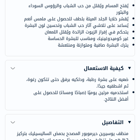
يُفتح المسام ويُقلل من حب الشباب والرؤوس السوداء
والبثور
يُقشر خلايا الجلد الميتة بلطف للحصول على ملمس أنعم
يُساعد على تلاشي آثار حب الشباب وتحسين لون البشرة
يتحكم في إفراز الزيوت الزائدة ويُقلل اللمعان
غير كوميدوغينيك ومناسب للبشرة الحساسة
يترك البشرة صافية ومتوازنة ومنتعشة
كيفية الاستعمال
ضعيه على بشرة رطبة، ودلكيه برفق حتى تتكون رغوة،
ثم اشطفيه جيدًا.
استخدميه مرتين يوميًا (صباحًا ومساءً) للحصول على
أفضل النتائج.
التفاصيل
منظف يوسيرين ديرموبور المصحح بحمض الساليسيليك بتركيز