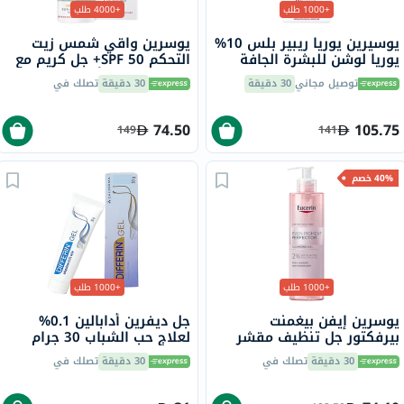
+1000 طلب
+4000 طلب
يوسيرين يوريا ريبير بلس 10%
يوسرين واقي شمس زيت
يوريا لوشن للبشرة الجافة
التحكم SPF 50+ جل كريم مع
والخشنة 250 مل
لمسة جافة وتأثير مضاد
توصيل مجاني
30 دقيقة
30 دقيقة
تصلك في
لللمعان للبشرة المعرضة
للشوائب 50 مل
74.50
105.75
149
141
40% خصم
+1000 طلب
+1000 طلب
يوسرين إيفن بيغمنت
جل ديفرين أدابالين 0.1%
بيرفكتور جل تنظيف مقشر
لعلاج حب الشباب 30 جرام
2%، 200 مل
30 دقيقة
تصلك في
30 دقيقة
تصلك في