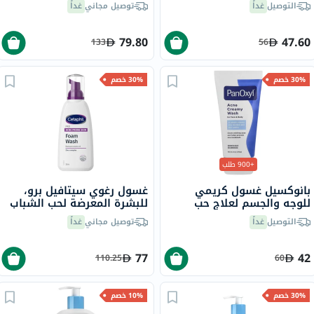
التوصيل
غداً
توصيل مجاني
غداً
مل
79.80
47.60
133
56
30% خصم
30% خصم
+900 طلب
بانوكسيل غسول كريمي
غسول رغوي سيتافيل برو،
للوجه والجسم لعلاج حب
للبشرة المعرضة لحب الشباب
الشباب يحتوي على 4% من
- 236 مل
التوصيل
غداً
توصيل مجاني
غداً
بيروكسيد البنزويل 170 جرام
77
42
110.25
60
30% خصم
10% خصم