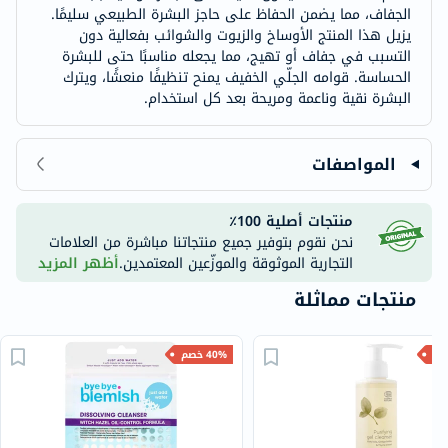
الجفاف، مما يضمن الحفاظ على حاجز البشرة الطبيعي سليمًا.
يزيل هذا المنتج الأوساخ والزيوت والشوائب بفعالية دون
التسبب في جفاف أو تهيج، مما يجعله مناسبًا حتى للبشرة
الحساسة. قوامه الجلّي الخفيف يمنح تنظيفًا منعشًا، ويترك
البشرة نقية وناعمة ومريحة بعد كل استخدام.
المواصفات
منتجات أصلية 100٪
نحن نقوم بتوفير جميع منتجاتنا مباشرة من العلامات
التجارية الموثوقة والموزّعين المعتمدين.
أظهر المزيد
منتجات مماثلة
40% خصم