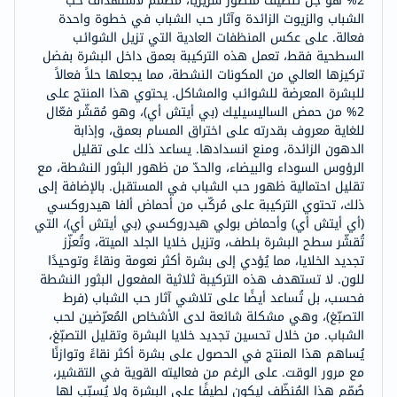
2% هو جل تنظيف متطور سريريًا، مصمم لاستهداف حب
الشباب والزيوت الزائدة وآثار حب الشباب في خطوة واحدة
فعالة. على عكس المنظفات العادية التي تزيل الشوائب
السطحية فقط، تعمل هذه التركيبة بعمق داخل البشرة بفضل
تركيزها العالي من المكونات النشطة، مما يجعلها حلاً فعالاً
للبشرة المعرضة للشوائب والمشاكل. يحتوي هذا المنتج على
2% من حمض الساليسيليك (بي أيتش أي)، وهو مُقشّر فعّال
للغاية معروف بقدرته على اختراق المسام بعمق، وإذابة
الدهون الزائدة، ومنع انسدادها. يساعد ذلك على تقليل
الرؤوس السوداء والبيضاء، والحدّ من ظهور البثور النشطة، مع
تقليل احتمالية ظهور حب الشباب في المستقبل. بالإضافة إلى
ذلك، تحتوي التركيبة على مُركّب من أحماض ألفا هيدروكسي
(أي أيتش أي) وأحماض بولي هيدروكسي (بي أيتش أي)، التي
تُقشّر سطح البشرة بلطف، وتزيل خلايا الجلد الميتة، وتُعزّز
تجديد الخلايا، مما يُؤدي إلى بشرة أكثر نعومة ونقاءً وتوحيدًا
للون. لا تستهدف هذه التركيبة ثلاثية المفعول البثور النشطة
فحسب، بل تُساعد أيضًا على تلاشي آثار حب الشباب (فرط
التصبّغ)، وهي مشكلة شائعة لدى الأشخاص المُعرّضين لحب
الشباب. من خلال تحسين تجديد خلايا البشرة وتقليل التصبّغ،
يُساهم هذا المنتج في الحصول على بشرة أكثر نقاءً وتوازنًا
مع مرور الوقت. على الرغم من فعاليته القوية في التقشير،
صُمّم هذا المُنظّف ليكون لطيفًا على البشرة ولا يُسبّب لها