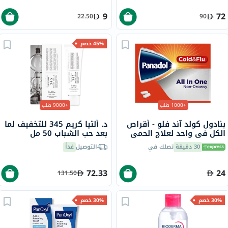
9
72
22.50
90
45% خصم
+1000 طلب
+9000 طلب
بنادول كولد آند فلو - أقراص
د. ألتيا كريم 345 للتخفيف لما
الكل في واحد لعلاج الحمى
بعد حب الشباب 50 مل
والبرد والإنفلونزا حزمة من 24
30 دقيقة
تصلك في
التوصيل
غداً
72.33
24
131.50
30% خصم
30% خصم