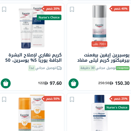
40% خصم
20% خصم
Nurse's Choice
+700 طلب
يوسيرين إيفين بيغمنت
كريم نهاري لإصلاح البشرة
بيرفيكتور كريم ليلي مضاد
الجافة يوريا 5% يوسرين، 50
للبقع الداكنة 50 مل
مل
توصيل مجاني
30 دقيقة
توصيل مجاني
غداً
97.60
150.30
122
250.50
25% خصم
50% خصم
Nurse's Choice