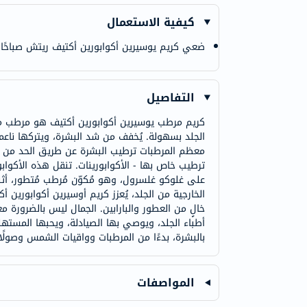
كيفية الاستعمال
ضعي كريم يوسيرين أكوابورين أكتيف ريتش صباحًا
التفاصيل
الجلد بسهولة. يُخفف من شد البشرة، ويتركها ناعمة
معظم المرطبات ترطيب البشرة عن طريق الحد من تبخر
ترطيب خاص بها - الأكوابورينات. تنقل هذه الأكوابو
على غلوكو غلسرول، وهو مُكوّن مُرطب مُتطور، أثبت
الخارجية من الجلد، يُعزز كريم أوسيرين أكوابورين
خالٍ من العطور والبارابين. الجمال ليس بالضرورة
أطباء الجلد، ويوصي بها الصيادلة، ويحبها المستهل
بالبشرة، بدءًا من المرطبات وواقيات الشمس وصولًا إ
المواصفات