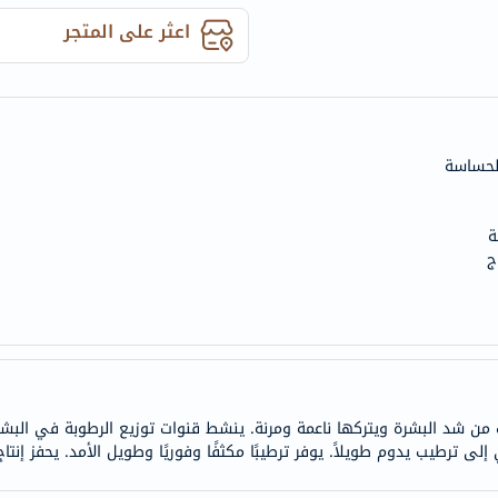
anua
اعثر على المتجر
theordinary
neocell
K18
uriage
planet-
paleo
egoqv
ة
optimumnutrition
ج
olaplex
solaray
cosrx
vitalproteins
optibac
 لترطيب يدوم 24 ساعة. يخفف من شد البشرة ويتركها ناعمة ومرنة. ينشط قنوات توزيع الرطوبة
OMRON
إلى ترطيب يدوم طويلاً. يوفر ترطيبًا مكثفًا وفوريًا وطويل الأمد. يحفز إنتاج 
fino
Goongbe