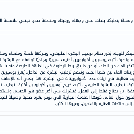
doppelherz
NMN
 ومساءً بتدليكه بلطف على وجهك ورقبتك ومنطقة صدر. تجنبي ملامسة الع
dessert-
essence
Biochem
SVR
skinceuticals
 ونضرة. أثبت يوسيرين أكوابورين أكتيف سريريًا وجلديًا توافقه مع البشرة ا
feel
 الماء من الجلد، أو عن طريق ربط الرطوبة في الطبقة الخارجية منه باستخد
true-
رينات الماء بين خلايا الجلد، وتدعم ترطيب البشرة من الداخل. يُعزز يوسيرين
 فعاليته في زيادة عدد الأكوابورينات في البشرة. هذا يعني أنه بالإضافة إ
honey
 أكتيف ترطيب البشرة الطبيعي. أثبت كريم أوسيرين أكوابورين أكتيف ترطيب تو
الصحة
 معقدًا، بل يحتاج فقط إلى العمل. فبشرتك هي أكبر عضو في الجسم، وتستح
والمكملات
كون حول العالم، كونها العلامة التجارية التي توفر بشرة صحية وجميلة للجم
لى منتجات العناية بالقدمين، وغيرها الكثير.
أساسيات
العناية
الصحية
باقة