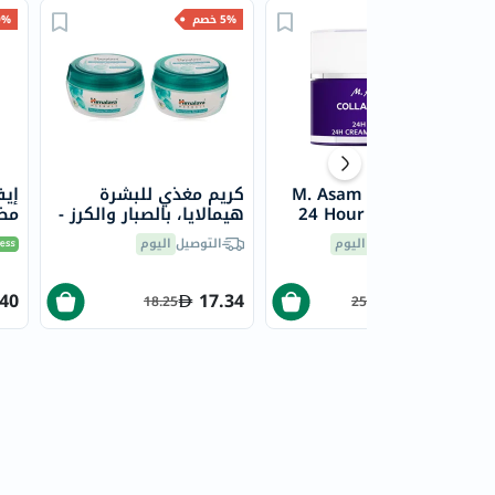
20% خصم
5% خصم
40% 
M. Asam Collagen Lift
كريم مغذي للبشرة
إيف
24 Hour Cream 50ml
هيمالايا، بالصبار والكرز -
مضا
150 مل × 2
للمع
توصيل مجاني
اليوم
التوصيل
اليوم
.40
17.34
205.80
18.25
257.25