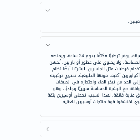
ينين.
كريم مرطب يوسيرين أكوابورين أكتيف هو مرطب مبتكر للوجه، يُعزز نظام ترطيب البشرة الطبيعي، ويتركها ناعمة وملساء ومشرقة. يوفر ترطيبًا مكثفًا يدوم 24 ساعة، ويمتصه
لحساسة، ولا يحتوي على عطور أو بارابين. تُحسّن
ام مُرطبات مثل الجلسرين. لبشرتنا أيضًا نظام
 أكوابورين أكتيف قوتها الطبيعية. تحتوي تركيبته
لى الحد من تبخر الماء واحتجازه في الطبقات
افقه مع البشرة الحساسة سريريًا وجلديًا، وهو
ق عناية فائقة. لهذا السبب، تحظى أوسيرين بثقة
يع. اكتشفوا قوة منتجات أوسيرين للعناية