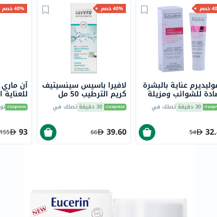
العظام
خصم
40% خصم
40% خصم
والمفاصل
المخ
والذاكرة
صحة
القلب
وليديرم عناية بالبشرة
لافيرا باسيس سينسيتيف
آن ماري 
دعم
دة للشوائب ومزيلة
كريم الترطيب 50 مل
مرضى
ان 50 مل
مل
30 دقيقة
تصلك في
30 دقيقة
تصلك في
تو
السكري
دعم
93
39.60
32
155
66
54
الكلى
والمسالك
البولية
دعم
الكبد
صحة