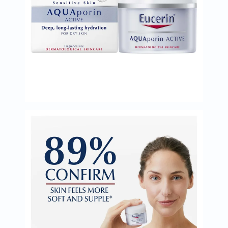
البروستاتا
الفيتامينات
مالتي
فيتامين
فيتامين
أ
فيتامين
ب
فيتامين
ج
فيتامين
د
فيتامين
هـ
المعادن
المغنيسيوم
الحديد