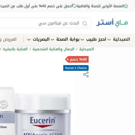
المنصة الأولى للصحة والعافية
احصل على خصم 40% على أول طلب من الصيدلية أونلاين استخدم الكود: NEW40
الصيدلية
احجز طبيب
بوابة الصحة
البصريات
العروض و
الصيدلية
/
الجمال والعناية الشخصية
/
العناية بالبشرة
/
%40 خصم
Nurse's Choice