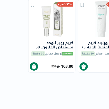
35% خصم
بورليند كريم
كريم روير للوجه
للعناية المنقية للوجه 75
بمستخلص الحلزون، 50
مل
صيل مجاني
30 دقيقة
توصيل مجاني
30 دقيقة
163.80
252