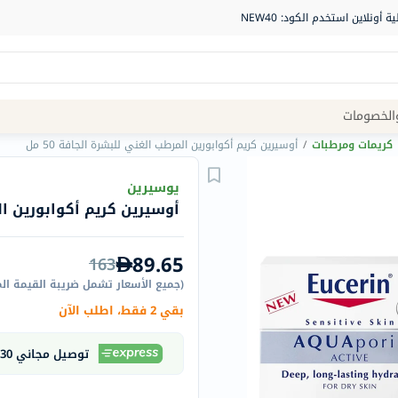
Site
الخصومات
Navigation
كريمات ومرطبات
/
أوسيرين كريم أكوابورين المرطب الغني للبشرة الجافة 50 مل
الصيدلية
يوسيرين
أوسيرين كريم أكوابورين المر
الماركات
NDL
89.65
163
Humantara
(
جميع الأسعار تشمل ضريبة القيمة ال
carroten
بقي 2 فقط، اطلب الآن
betadine
La
توصيل مجاني 30 دقيقة
Roche
Posay