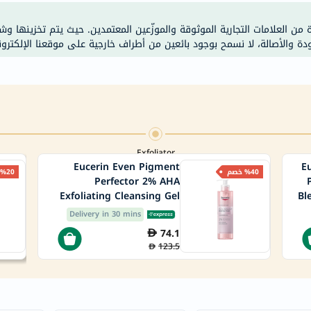
خسارة
الوزن
ة من العلامات التجارية الموثوقة والموزّعين المعتمدين. حيث يتم تخزينها و
فحص
ودة والأصالة، لا نسمح بوجود بائعين من أطراف خارجية على موقعنا الإلكترون
صحي
روتيني
باقة
القلب
الصحي
Exfoliator
Original
Eucerin Even Pigment
E
%40 خصم
IV
%20 خصم
Perfector 2% AHA
اختبار
Exfoliating Cleansing Gel
Bl
200ml
التحسس
Delivery in 30 mins
الغذائي
74.1
123.5
الحالة
الصحية
البشرة
والشعر