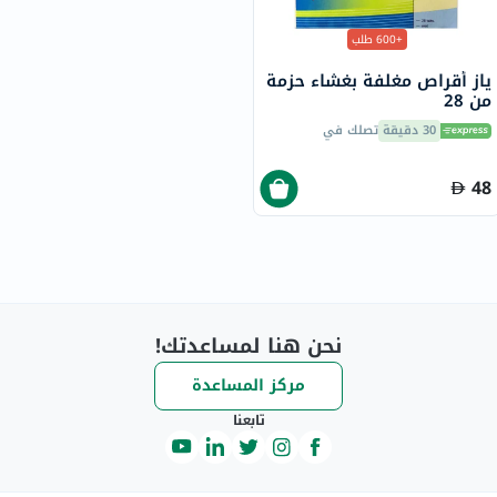
+600 طلب
ياز أقراص مغلفة بغشاء حزمة
من 28
30 دقيقة
تصلك في
48
نحن هنا لمساعدتك!
مركز المساعدة
تابعنا