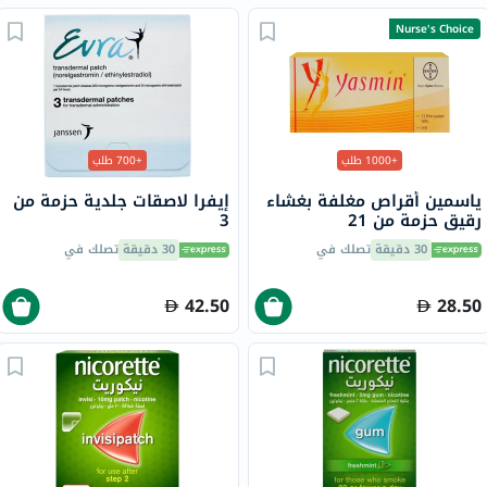
Nurse's Choice
+1000 طلب
+700 طلب
ياسمين أقراص مغلفة بغشاء
إيفرا لاصقات جلدية حزمة من
رقيق حزمة من 21
3
30 دقيقة
تصلك في
30 دقيقة
تصلك في
42.50
28.50