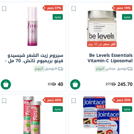
10% خصم
37% خصم
جديد
جديد
أقل سعر
من 30 يوم
Be Levels Essentials
سيروم زيت الشعر شيسيدو
Vitamin-C Liposomal
فينو بريميوم تاتش، 70 مل -
Capsules - 60 Capsules
إصدار الشريط الوردي
توصيل مجاني
اليوم
التوصيل
اليوم
40
245.70
63
273
35% خصم
45% خصم
جديد
جديد