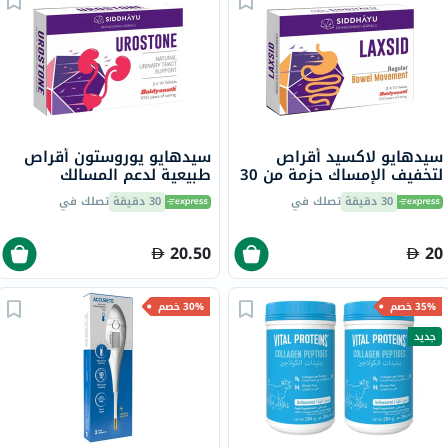
سيدهايو لاكسيد أقراص
سيدهايو يوروستون أقراص
لتخفيف الإمساك حزمة من 30
طبيعية لدعم المسالك
البولية، حزمة من 30
30 دقيقة
تصلك في
30 دقيقة
تصلك في
20.50
20
35% خصم
30% خصم
جديد