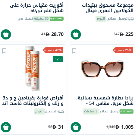
مجموعة مسحوق ببتيدات
أكوريت مقياس حرارة على
الكولاجين البقري فيتال
شكل قلم تي50
بروتينز - 2 × 284 جرام
توصيل مجاني
اليوم
30 دقيقة
تصلك في
28.70
225
41
347
25% خصم
47% خصم
جديد
برادا نظارة شمسية نسائية،
أقراص فوارة بفيتامين ج و د3
شكل مربع، مقاس 54 -
و زنك و إلكتروليتات فاست آند
01R0A6 PR 15WS
أب، بنكهة البرتقال - 2 × 20
توصيل مجاني
3 ساعات
التوصيل
اليوم
قرص
31
1,005
58
1,340