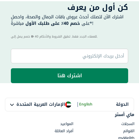
كن أول من يعرف
اشترك الآن لتصلك أحدث عروض باقات الجمال والصحة، واحصل
مباشرةً*!
على
خصم 40٪ على طلبك الأول
40 للعملاء الجدد فقط. تطبق الشروط والأحكام.
خصم يصل إلى
اشترك هنا
|
الإمارات العربية المتحدة
الدولة
English
ماي أستر
السجلات
المواعيد
القوائم
أفراد العائلة
myWellth