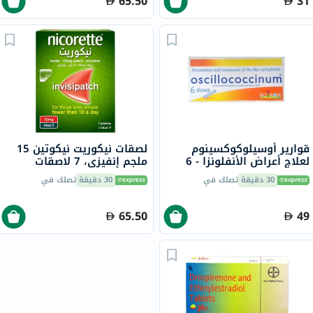
65.50
31
قوارير أوسيلوكوكسينوم
لصقات نيكوريت نيكوتين 15
لعلاج أعراض الأنفلونزا - 6
ملجم إنفيزي، 7 لاصقات
قوارير
30 دقيقة
تصلك في
30 دقيقة
تصلك في
65.50
49