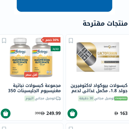
منتجات مقترحة
36% خصم
جديد
أقل سعر
كبسولات بيوكواد لاكتوفيرين
مجموعة كبسولات نباتية
جولد 1.8، مكمل غذائي لدعم
مغنيسيوم الجليسينات 350
الجهاز الهضمي والمناعي، 30
مجم سولاراي - 2 × 120
توصيل مجاني
30 دقيقة
توصيل مجاني
اليوم
كبسولة
كبسولة
249.99
163
390