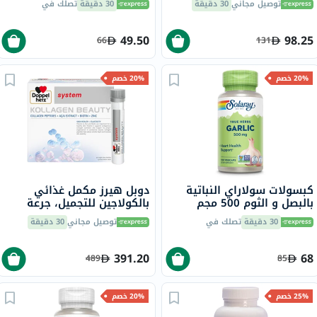
توصيل مجاني
30 دقيقة
30 دقيقة
تصلك في
قطعة
49.50
98.25
66
131
20% خصم
20% خصم
كبسولات سولاراي النباتية
دوبل هيرز مكمل غذائي
بالبصل و الثوم 500 مجم
بالكولاجين للتجميل، جرعة
لصحة القلب ، 100 كبسولة
واحدة في قارورة قابلة
30 دقيقة
تصلك في
توصيل مجاني
30 دقيقة
للشرب، حزمة من 30
391.20
68
489
85
25% خصم
20% خصم