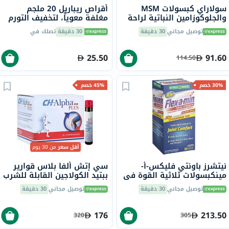
سولاراي كبسولات MSM
أقراص ريباريِل 20 ملجم
والجلوكوزامين النباتية لراحة
مغلفة معوياً، لتخفيف التورم
المفاصل وصحتها، 90 قرص
والاحتباس، 40 قطعة
توصيل مجاني
30 دقيقة
30 دقيقة
تصلك في
25.50
91.60
114.50
30% خصم
45% خصم
أقل سعر
من 30 يوم
نيتشرز باونتي فليكس-أ-
سي إتش ألفا بلاس قوارير
مينكبسولات ثلاثية القوة في
ببتيد الكولاجين القابلة للشرب
الثمانينات
25 مل حزمة من 30
توصيل مجاني
30 دقيقة
توصيل مجاني
30 دقيقة
176
213.50
320
305