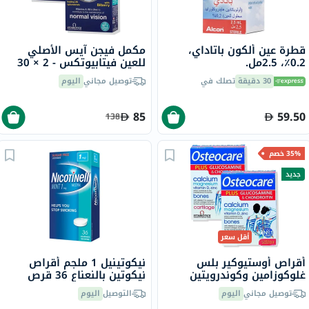
قطرة عين ألكون باتاداي،
مكمل فيجن آيس الأصلي
0.2٪، 2.5مل.
للعين فيتابيوتكس - 2 × 30
قرص
30 دقيقة
تصلك في
توصيل مجاني
اليوم
85
59.50
138
35% خصم
جديد
أقل سعر
أقراص أوستيوكير بلس
نيكوتينيل 1 ملجم أقراص
غلوكوزامين وكوندرويتين
نيكوتين بالنعناع 36 قرص
فيتابيوتكس - 2 × 60 قرص
توصيل مجاني
اليوم
التوصيل
اليوم