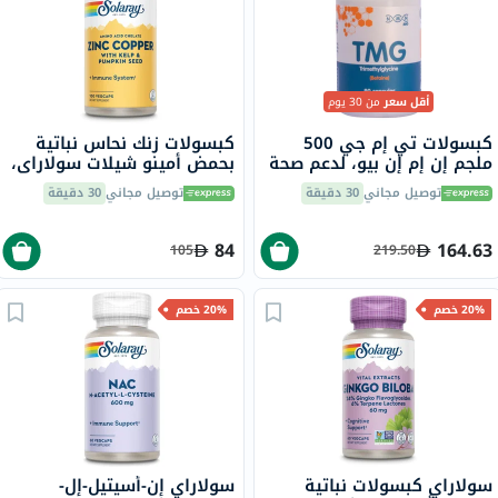
أقل سعر
من 30 يوم
كبسولات تي إم جي 500
كبسولات زنك نحاس نباتية
ملجم إن إم إن بيو، لدعم صحة
بحمض أمينو شيلات سولاراي،
الحمض النووي والكبد - 90
100 كبسولة
توصيل مجاني
30 دقيقة
توصيل مجاني
30 دقيقة
كبسولة
84
164.63
105
219.50
20% خصم
20% خصم
سولاراي كبسولات نباتية
سولاراي إن-أسيتيل-إل-