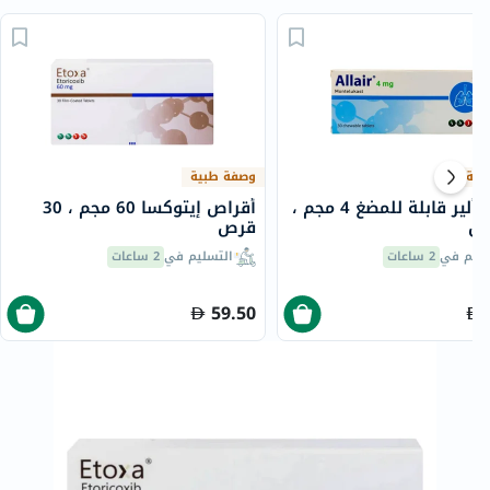
بية
وصفة طبية
أقراص ألير قابلة للمضغ 4 مجم ،
أقراص إيتوكسا 60 مجم ، 30
قرص
سليم في
2 ساعات
التسليم في
2 ساعات
59.50