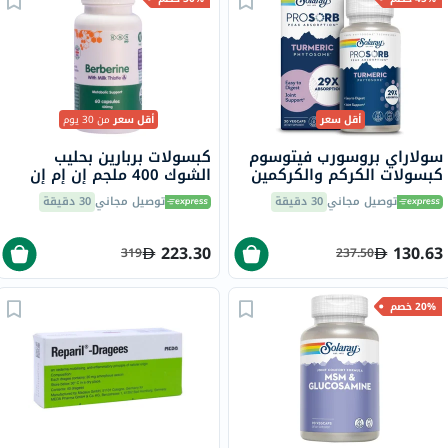
أقل سعر
أقل سعر
من 30 يوم
سولاراي بروسورب فيتوسوم
كبسولات بربارين بحليب
كبسولات الكركم والكركمين
الشوك 400 ملجم إن إم إن
النباتية لدعم المفاصل، حزمة
بايو، لدعم الكبد - 60 كبسولة
توصيل مجاني
30 دقيقة
توصيل مجاني
30 دقيقة
من 30
223.30
130.63
319
237.50
20% خصم