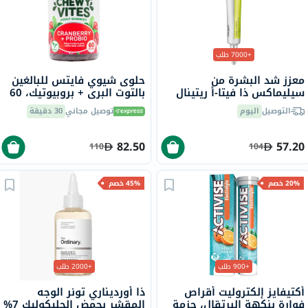
+7000 طلب
معزز شد البشرة من
حلوى شيوي فايتس للبالغين
سيليماكس ذا فيتا-أ ريتينال
بالتوت البري + بروبيوتيك، 60
شوت، 15 مل
قطعة
التوصيل
اليوم
توصيل مجاني
30 دقيقة
82.50
57.20
110
104
20% خصم
45% خصم
+900 طلب
+2000 طلب
أكتيفايز إلكتروليت أقراص
ذا أورديناري تونر الوجه
فوارة بنكهة البرتقال، حزمة
المقشر بحمض الجليكوليك 7%