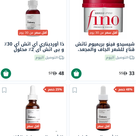
أقل سعر
من 30 يوم
أقل سعر
من 30 يوم
شيسيدو فينو بريميوم تاتش
ذا أورديناري آي اتش آي 30٪
قناع للشعر الجاف والمجعد،
و بي اتش آي 2٪ محلول
230 جرام
تقشير لبشرة أكثر إشراقًا 30
التوصيل
اليوم
التوصيل
اليوم
مل
48
33
57
55
48% خصم
25% خصم
أقل سعر
أقل سعر