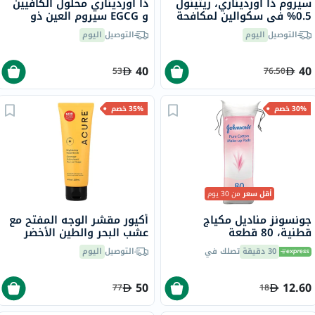
سيروم ذا أورديناري، ريتينول
ذا أورديناري محلول الكافيين
0.5% في سكوالين لمكافحة
و EGCG سيروم العين ذو
علامات التقدم في السن، 30
الأساس المائي للإنتفاخات
التوصيل
اليوم
التوصيل
اليوم
مل
والتصبغات تحت العين 30 مل
40
40
53
76.50
30% خصم
35% خصم
أقل سعر
من 30 يوم
جونسونز مناديل مكياج
أكيور مقشر الوجه المفتح مع
قطنية، 80 قطعة
عشب البحر والطين الأخضر
الفرنسي 118 مل
30 دقيقة
تصلك في
التوصيل
اليوم
50
12.60
77
18