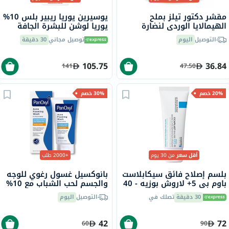
مقشر دكتور تيلز بملح
يوسيرين يوريا ريبير بلس 10%
الهيمالايا الوردي لنضارة
يوريا لوشن للبشرة الجافة
وإشراقة البشرة ، 454 جرام
والخشنة 250 مل
التوصيل
اليوم
توصيل مجاني
30 دقيقة
105.75
36.84
141
47.50
20% خصم
30% خصم
أقل سعر
من 30 يوم
+2000 طلب
بلسم إصلاح فائق سيكابلاست
بانوكسيل غسول رغوي للوجه
باوم بي 5+ لاروش بوزيه - 40
والجسم لحب الشباب مع 10%
مل
بيروكسيد البنزويل 156 جرام
30 دقيقة
تصلك في
التوصيل
اليوم
42
72
60
90