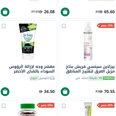
26.08
65.60
37.25
82
15% خصم
بيزلاين سينسي فريش بخاخ
مقشر وجه لإزالة الرؤوس
مزيل العرق لتفتيح المناطق
السوداء بالشاي الأخضر
الحساسة 150 مل
والخيزران سانت آيفز، 170
30 دقيقة
تصلك في
التوصيل
اليوم
جرام
34.50
70.55
83
45% خصم
25% خصم