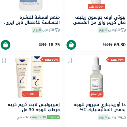
+5000 طلب
بيوتي أوف جوسون ريليف
منعم أقمشة للبشرة
صان كريم واقٍ من الشمس
الحساسة للأطفال ناين إيزي،
عضوي بلأرز والبروبيوتيك
2 لتر
التوصيل
اليوم
التوصيل
اليوم
بعامل حماية 50+ وحماية
فائقة 50 مل
18.75
69.30
25
126
40% خصم
30% خصم
أقل سعر
+1000 طلب
ذا أوريديناري سيروم للوجه
إمبريوليس لايت-كريم كريم
بحمض الساليسيليك 2%
مرطب للوجه 30 مل
للبشرة المعرضة لحب الشباب
التوصيل
اليوم
30 دقيقة
تصلك في
30 مل