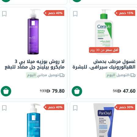
15% خصم
40% خصم
أقل سعر
من 30 يوم
غسول مرطب بحمض
لا روش بوزيه ميلا بي 3
الهيالورونيك سيرافي، للبشرة
مايكرو بيلينج جل مضاد للبقع
العادية إلى الجافة، 236 مل
والمنقي مع النياسيناميد 200
التوصيل
اليوم
توصيل مجاني
اليوم
مل
79.80
47.60
133
56
30% خصم
40% خصم