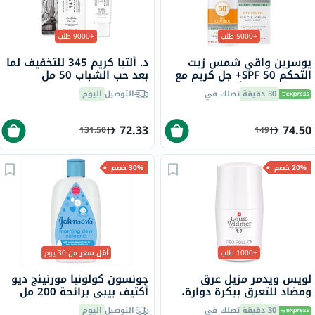
+5000 طلب
+9000 طلب
يوسرين واقي شمس زيت
د. ألتيا كريم 345 للتخفيف لما
التحكم SPF 50+ جل كريم مع
بعد حب الشباب 50 مل
لمسة جافة وتأثير مضاد
30 دقيقة
تصلك في
التوصيل
اليوم
لللمعان للبشرة المعرضة
للشوائب 50 مل
72.33
74.50
131.50
149
20% خصم
30% خصم
+1000 طلب
أقل سعر
من 30 يوم
لويس ويدمر مزيل عرق
جونسون كولونيا مورنينج ديو
ومضاد للتعرق ببكرة دوارة،
أكتيف بيبي برائحة 200 مل
بدون رائحة، 50 مل
30 دقيقة
تصلك في
التوصيل
اليوم