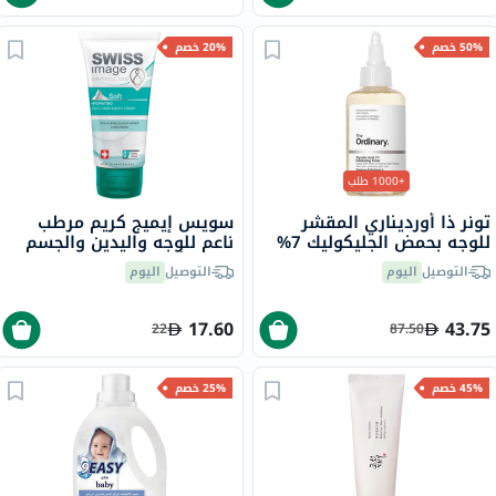
50% خصم
20% خصم
+1000 طلب
تونر ذا أورديناري المقشر
سويس إيميج كريم مرطب
للوجه بحمض الجليكوليك 7%
ناعم للوجه واليدين والجسم
لتوحيد لون البشرة 100 مل
لجميع أنواع البشرة 75 مل
التوصيل
اليوم
التوصيل
اليوم
17.60
43.75
22
87.50
45% خصم
25% خصم