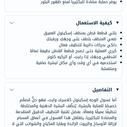
يوفر حماية مضادة للبكتيريا لمنع ظهور البثور
كيفية الاستعمال
بللي قطعة قطن بمنظف إسكينول العميق
ضعي المنظف بلطف على وجهكِ ورقبتكِ
دلكي بحركات دائرية لتنظيف فعال
كرري العملية حتى تصبح قطعة القطن نظيفة تمامًا
اشطفي وجهك إذا رغبتِ، أو اتركيه كتونر
استخدميه في أي وقت وأي مكان لبشرة صافية
ومنتعشة
التفاصيل
أما غسول الوجه إسكينول كلاسيك وايت، فهو حلٌّ مُصمَّم
خصيصًا للعناية بالبشرة، يُنظّف البشرة الدهنية والمختلطة
تنظيفًا عميقًا وفعالًا. بفضل تقنية التنظيف الدقيق المتقدمة
والمضادة للبكتيريا، يتغلغل هذا الغسول في أعماق المسام
لإزالة الأوساخ والزيوت الزائدة وبقايا المكياج والشوائب التي لا