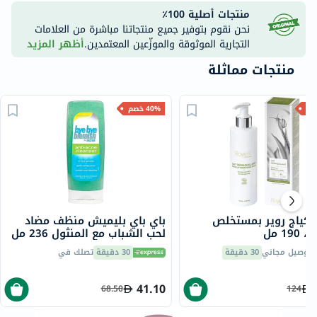
منتجات أصلية 100٪
نحن نقوم بتوفير جميع منتجاتنا مباشرة من العلامات
التجارية الموثوقة والموزّعين المعتمدين.
أظهر المزيد
منتجات مماثلة
40% خصم
مكياج روير بمستخلص
​​باي باي بليميش منظف مضاد
19 مل
لحب الشباب مع المنثول 236 مل
توصيل مجاني
30 دقيقة
30 دقيقة
تصلك في
41.10
68.50
124