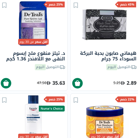
45% خصم
25% خصم
أقل سعر
من 30 يوم
هيماني صابون بحبة البركة
د. تيلز منقوع ملح إبسوم
السوداء 75 جرام
النقي مع اللافندر 1.36 كجم
التوصيل
اليوم
التوصيل
اليوم
35.63
2.89
47.50
5.25
22% خصم
25% خصم
Nurse's Choice
أقل سعر
من 30 يوم
أقل سعر
من 30 يوم