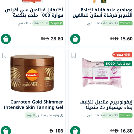
ووبامبو علبة قابلة لإعادة
أكتيفايز فيتامين سي أقراص
التدوير فرشاة أسنان للبالغين
فوارة 1000 ملجم بنكهة
من الخيزران متوسطة 1 قطعة
البرتقال حزمة من 20
30 دقيقة
تصلك في
30 دقيقة
تصلك في
28.80
15.60
36
26
40% خصم
BOGO- Add 2 qty
إيفولوديرم مناديل تنظيف
Carroten Gold Shimmer
بماء ميسيلار 25 منديلًا
Intensive Skin Tanning Gel
150ml
16279
30 دقيقة
تصلك في
توصيل مجاني
اليوم
106
16.80
28