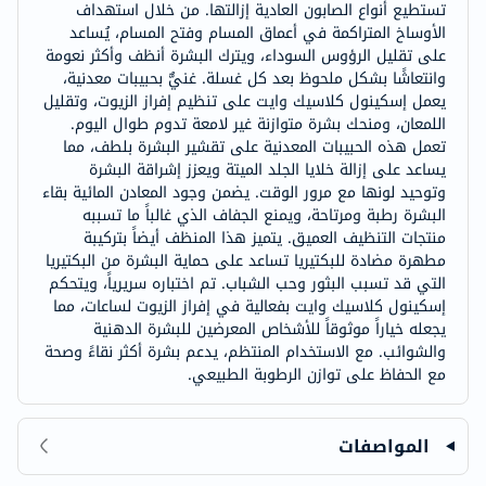
تستطيع أنواع الصابون العادية إزالتها. من خلال استهداف
الأوساخ المتراكمة في أعماق المسام وفتح المسام، يُساعد
على تقليل الرؤوس السوداء، ويترك البشرة أنظف وأكثر نعومة
وانتعاشًا بشكل ملحوظ بعد كل غسلة. غنيٌّ بحبيبات معدنية،
يعمل إسكينول كلاسيك وايت على تنظيم إفراز الزيوت، وتقليل
اللمعان، ومنحك بشرة متوازنة غير لامعة تدوم طوال اليوم.
تعمل هذه الحبيبات المعدنية على تقشير البشرة بلطف، مما
يساعد على إزالة خلايا الجلد الميتة ويعزز إشراقة البشرة
وتوحيد لونها مع مرور الوقت. يضمن وجود المعادن المائية بقاء
البشرة رطبة ومرتاحة، ويمنع الجفاف الذي غالباً ما تسببه
منتجات التنظيف العميق. يتميز هذا المنظف أيضاً بتركيبة
مطهرة مضادة للبكتيريا تساعد على حماية البشرة من البكتيريا
التي قد تسبب البثور وحب الشباب. تم اختباره سريرياً، ويتحكم
إسكينول كلاسيك وايت بفعالية في إفراز الزيوت لساعات، مما
يجعله خياراً موثوقاً للأشخاص المعرضين للبشرة الدهنية
والشوائب. مع الاستخدام المنتظم، يدعم بشرة أكثر نقاءً وصحة
مع الحفاظ على توازن الرطوبة الطبيعي.
المواصفات