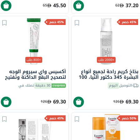
45.50
37.20
65
62
45% خصم
45% خصم
+2000 طلب
+800 طلب
بخاخ كريم راحة لجميع أنواع
أكسيس واي سيروم الوجه
البشرة 345 دكتور ألثيا، 100
لتصحيح البقع الداكنة وتفتيح
مل
البشرة وترطيبها 50 مل
التوصيل
اليوم
30 دقيقة
تصلك في
69.30
69.30
126
126
50% خصم
45% خصم