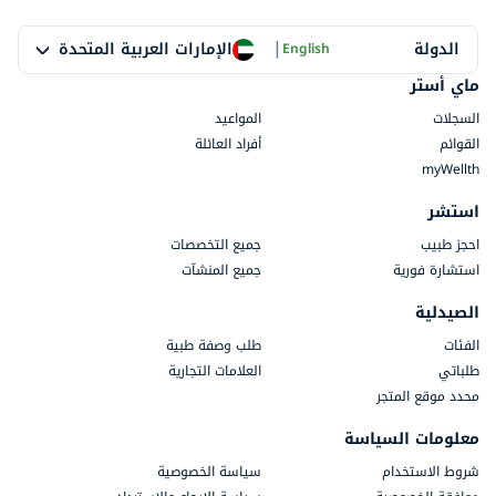
|
الإمارات العربية المتحدة
الدولة
English
ماي أستر
السجلات
المواعيد
القوائم
أفراد العائلة
myWellth
استشر
احجز طبيب
جميع التخصصات
استشارة فورية
جميع المنشآت
الصيدلية
الفئات
طلب وصفة طبية
طلباتي
العلامات التجارية
محدد موقع المتجر
معلومات السياسة
شروط الاستخدام
سياسة الخصوصية