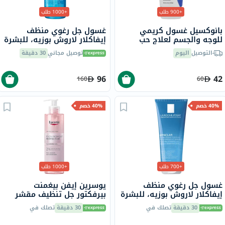
+900 طلب
+1000 طلب
بانوكسيل غسول كريمي
غسول جل رغوي منظف
للوجه والجسم لعلاج حب
إيفاكلار لاروش بوزيه، للبشرة
الشباب يحتوي على 4% من
الدهنية - 400 مل
التوصيل
اليوم
توصيل مجاني
30 دقيقة
بيروكسيد البنزويل 170 جرام
96
42
160
60
40% خصم
40% خصم
+700 طلب
+1000 طلب
غسول جل رغوي منظف
يوسرين إيفن بيغمنت
إيفاكلار لاروش بوزيه، للبشرة
بيرفكتور جل تنظيف مقشر
الدهنية - 200 مل
2%، 200 مل
30 دقيقة
تصلك في
30 دقيقة
تصلك في